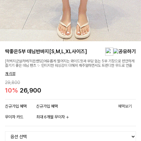
딱좋은5부 데님반바지[S,M,L,XL사이즈]
[허벅지군살커버/히든밴딩]여유롭게 떨어지는 와이드핏과 부담 없는 5부 기장으로 편안하게
즐기기 좋은 데님 팬츠 ✨ 빈티지한 워싱감이 더해져 캐주얼하면서도 트렌디한 무드로 연출
개 리뷰
29,800
10%
26,900
신규가입 혜택
신규가입 혜택
혜택보기
무이자 카드
최대 6개월 무이자