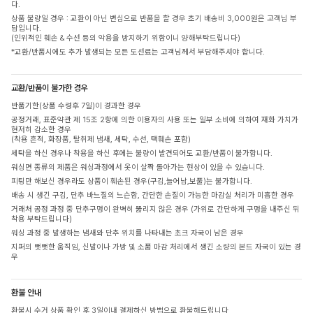
다.
상품 불량일 경우 : 교환이 아닌 변심으로 반품을 할 경우 초기 배송비 3,000원은 고객님 부
담입니다.
(인위적인 훼손 & 수선 등의 악용을 방지하기 위함이니 양해부탁드립니다)
*교환/반품시에도 추가 발생되는 모든 도선료는 고객님께서 부담해주셔야 합니다.
교환/반품이 불가한 경우
반품기한(상품 수령후 7일)이 경과한 경우
공정거래, 표준약관 제 15조 2항에 의한 이용자의 사용 또는 일부 소비에 의하여 재화 가치가
현저히 감소한 경우
(착용 흔적, 화장품, 탈취제 냄새, 세탁, 수선, 택훼손 포함)
세탁을 하신 경우나 착용을 하신 후에는 불량이 발견되어도 교환/반품이 불가합니다.
워싱면 종류의 제품은 워싱과정에서 옷이 살짝 돌아가는 현상이 있을 수 있습니다.
피팅만 해보신 경우라도 상품이 훼손된 경우(구김,늘어남,보풀)는 불가합니다.
배송 시 생긴 구김, 단추 바느질의 느슨함, 간단한 손질이 가능한 마감실 처리가 미흡한 경우
거래처 공정 과정 중 단추구멍이 완벽히 뚫리지 않은 경우 (가위로 간단하게 구멍을 내주신 뒤
착용 부탁드립니다)
워싱 과정 중 발생하는 냄새와 단추 위치를 나타내는 초크 자국이 남은 경우
지퍼의 뻣뻣한 움직임, 신발이나 가방 및 소품 마감 처리에서 생긴 소량의 본드 자국이 있는 경
우
환불 안내
환불시 수거 상품 확인 후 3일이내 결제하신 방법으로 환불해드립니다