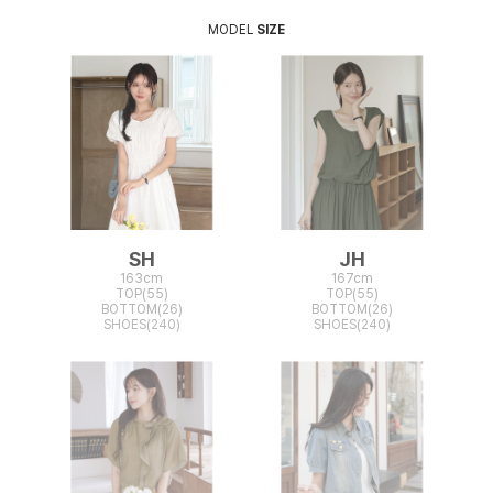
MODEL
SIZE
SH
JH
163cm
167cm
TOP(55)
TOP(55)
BOTTOM(26)
BOTTOM(26)
SHOES(240)
SHOES(240)