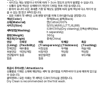
- 사이즈는 재는 방법이나 위치에 따라 1~3cm 정도의 오차가 발생할 수 있습니다.
- 상품의 실제 색상은 상세페이지 하단의 디테일 컷과 가장 유사합니다.
- 용자의 모니터 사양, 휴대폰 기종 및 해상도 설정에 따라 실제 색상과 다소 차이가 있
을 수 있는 점 참고 부탁드립니다.
- 모든 의류의 첫 세탁은 소재 변형 방지를 위해 드라이클리닝을 권장합니다.
색상(Color)
청색(Blue),블랙(Black)
소재(Material)
면(Cotton)100%
사이즈(Size)
S(55),M(66),L(77),XL(88)
드라이크리닝(Dry cleaning),단독손세탁(Was
세탁방법(Washing)
h separately)
중량(Weight)
360g
제조국(Origin)
중국(China)
안감
신축성
비침
두께감
촉감
(Lining)
(Flexibility)
(Transparency)
(Thickness)
(Touching)
전체안감
매우좋음
비침있음
두꺼움
까슬거림
부분안감
약간당겨짐
비침약간
적당함
적당함
안감탈부착
없음
밝은칼라만
얇음
부드러움
없음
없음
취급시 주의사항 / Attention to
상품별로 기재된 소재에 해당하는 세탁 및 관리법을 지켜주셔야 더 오래 예쁘게 입으실
수 있습니다.
클릭앤퍼니 모든 의류는 첫 세탁은 드라이크리닝을 권장합니다.
Dry Clean is recommended on the first wash.