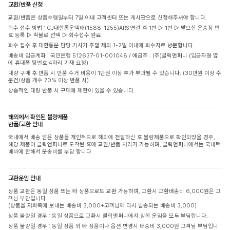
교환/반품 신청
교환/반품은 상품수령일부터 7일 이내 고객센터 또는 게시판으로 신청해주셔야 합니다.
회수 접수 방법 : CJ대한통운택배(1588-1255)ARS 연결 후 1번 ▷ 1번 ▷ 받으신 운송장 번
호 등록 ▷ 착불로 선택 ▷ 회수접수 완료
회수 접수 후 대한통운 담당 기사가 주말 제외 1-2일 이내에 회수지로 방문합니다.
배송비 입금계좌 : 국민은행 512637-01-001048 / 예금주 : (주)클릭앤퍼니 (입금자명 옆
에 휴대폰 뒷번호 4자리 기재 요청)
대량 구매 후 반품 시 반품 수거 비용이 1만원 이상 추가 부과될 수 있습니다. (30만원 이상 주
문건/상품 개수 70% 이상 반품 시)
상습적인 대량 반품 시 구매에 제한이 있을 수 있습니다.
해외에서 확인된 불량제품
반품/교환 안내
국내에서 배송 받은 상품을 개인적으로 해외에 전달하신 후 불량제품으로 확인되었을 경우,
해당 제품이 클릭앤퍼니로 도착된 후에 교환/반품 처리가 가능하며, 클릭앤퍼니에서는 국내택
배비에 한해서 운송비를 부담 합니다
교환운임 안내
상품 교환은 동일 상품 또는 타 상품으로도 교환 가능하며, 교환시 교환배송비 6,000원은 고
객님 부담입니다.
(상품을 저희쪽에 보내는 배송비 3,000+고객님께 다시 발송되는 배송비 3,000)
상품 불량일 경우 : 동일 상품으로 교환시 클릭앤퍼니에서 왕복 운임을 모두 부담합니다.
상품 불량일 경우 : 동일 상품 외 타 상품이나 옵션 변경시 배송비 3,000원 고객님 부담입니