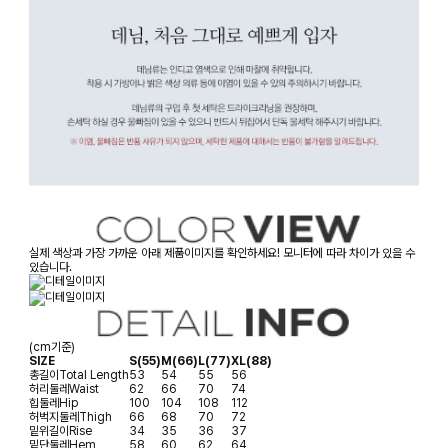
실제 색상과 가장 가까운 아래 제품이미지를 확인하세요! 모니터에 따라 차이가 있을 수
있습니다.
(cm기준)
SIZE
S(55)
M(66)
L(77)
XL(88)
총길이
Total Length
53
54
55
56
허리둘레
Waist
62
66
70
74
힙둘레
Hip
100
104
108
112
허벅지둘레
Thigh
66
68
70
72
밑위길이
Rise
34
35
36
37
밑단둘레
Hem
58
60
62
64