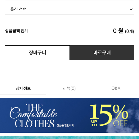
0
원
상품금액 합계
(
0
개)
장바구니
바로구매
상세정보
리뷰
(
0
)
Q&A