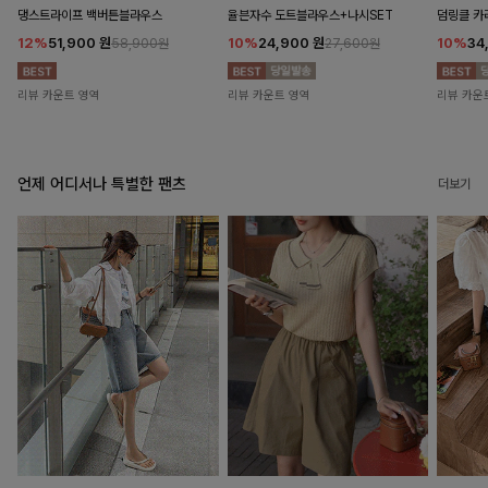
댕스트라이프 백버튼블라우스
율븐자수 도트블라우스+나시SET
덤링클 카
12%
51,900
원
10%
24,900
원
10%
34
58,900원
27,600원
리뷰 카운트 영역
리뷰 카운트 영역
리뷰 카운
언제 어디서나 특별한 팬츠
더보기