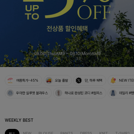
여름의 끝을 완성할
감각적인 원피스
셀퍼프 셔링원피스
04
33
여름특가~45%
오늘 출발
단, 하루 혜택
NEW IT
우아한 실루엣 블라우스
하나로 완성된 코디 #원피스
데일리 #
WEEKLY BEST
NEW
BLOUSE
PANTS
DRESS
KNIT
T-SHIRT
ALL