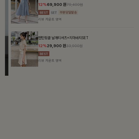
DOUBLE THE JOY
함께할 때 더욱 완벽한, 합리적인 선택으로 채우는 즐거움
필첸체크 스트링블라우스+플레어스커트SET
14%
42,900
원
49,800원
리뷰 카운트 영역