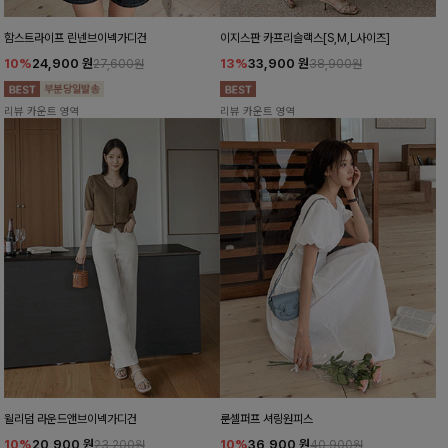
함스트라이프 린넨브이넥가디건
이지스판 카프리슬랙스[S,M,L사이즈]
10%
24,900
원
13%
33,900
원
27,600원
38,900원
리뷰 카운트 영역
리뷰 카운트 영역
윌리덤 라운드앤브이넥가디건
룬셀퍼프 셔링원피스
10%
20,900
원
10%
36,900
원
23,200원
40,900원