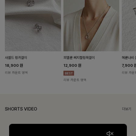
헤룬나비 
사셀드 링귀걸이
피엘룬 써지컬링목걸이
7,900
18,900
원
12,900
원
리뷰 카운
리뷰 카운트 영역
리뷰 카운트 영역
SHORTS VIDEO
더보기