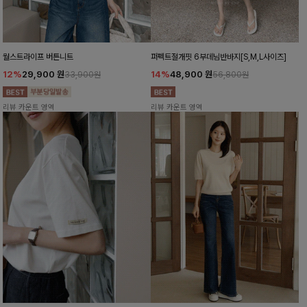
월스트라이프 버튼니트
퍼펙트절개핏 6부데님반바지[S,M,L사이즈]
12%
29,900
원
14%
48,900
원
33,900원
56,800원
리뷰 카운트 영역
리뷰 카운트 영역