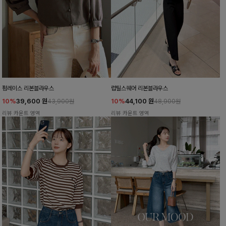
펌레이스 리본블라우스
럽틸스퀘어 리본블라우스
10%
39,600
원
10%
44,100
원
43,900원
48,900원
리뷰 카운트 영역
리뷰 카운트 영역