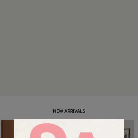
특스트라이프 링클원피스+스트링자켓SET
12%
69,900
원
79,400원
리뷰 카운트 영역
헨틴링클 날개티셔츠+치마바지SET
12%
29,900
원
33,900원
리뷰 카운트 영역
NEW ARRIVALS