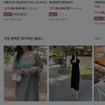
딱좋은5부 데님반바지[S,M,L,XL사이즈]
쿨코튼핀턱 밴딩반바지
더예쁜린넨
이즈]
10%
26,900
원
15%
19,900
원
29,800원
23,400원
12%
36
리뷰 카운트 영역
리뷰 카운트 영역
리뷰 카운
가장 완벽한 감각적인 원피스
더보기