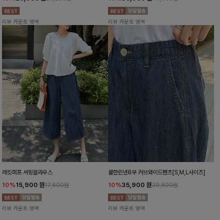
리뷰 카운트 영역
리뷰 카운트 영역
레킷퍼프 셔링블라우스
쿨한린넨8부 커브와이드팬츠[S,M,L사이즈]
10%
15,900
원
10%
35,900
원
17,600원
39,800원
리뷰 카운트 영역
리뷰 카운트 영역