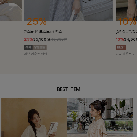
10%
18
[5천장돌파/COOL]멜틴 퍼프블라우스
켄픈배색 스
10%
34,900
원
18%
28,
38,700원
리뷰 카운트 영역
리뷰 카운트 
BEST ITEM