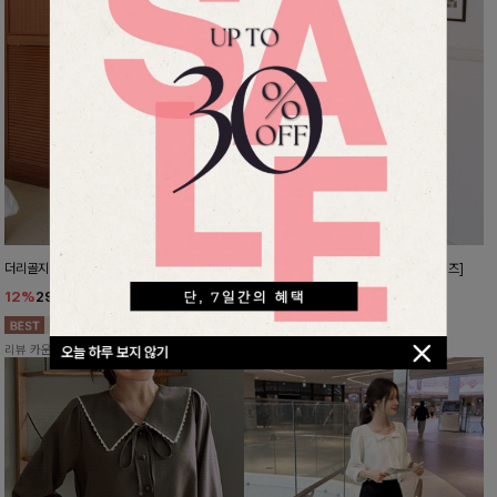
더리골지 카라니트
강력한편안함 와이드슬랙스[FREE,L사이즈]
12%
29,900
원
10%
37,800
원
33,900원
41,900원
리뷰 카운트 영역
리뷰 카운트 영역
오늘 하루 보지 않기