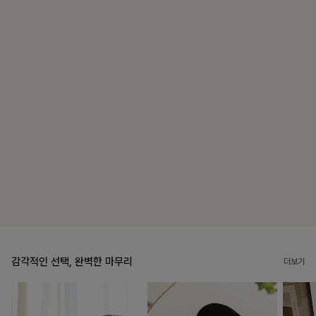
맨튼브이넥 스트링블라우스
10%
34,900
원
38,700원
리뷰 카운트 영역
펜밋링클 배색블라우스
10%
36,000
원
39,900원
리뷰 카운트 영역
감각적인 선택, 완벽한 마무리
더보기