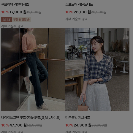
콘브이넥 라벨티셔츠
소프트해 라운드니트
10%
17,900
원
10%
26,100
원
19,800원
28,900원
리뷰 카운트 영역
리뷰 카운트 영역
다이어트그만 부츠컷데님팬츠[S,M,L사이즈]
티븐롤업 체크셔츠
10%
47,700
원
10%
24,300
원
52,900원
26,900원
리뷰 카운트 영역
리뷰 카운트 영역