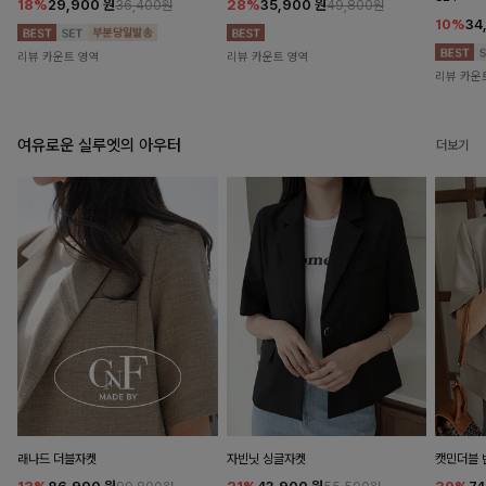
18%
29,900
원
28%
35,900
원
36,400원
49,800원
10%
34
리뷰 카운트 영역
리뷰 카운트 영역
리뷰 카운
여유로운 실루엣의 아우터
더보기
래나드 더블자켓
자빈닛 싱글자켓
캣민더블 