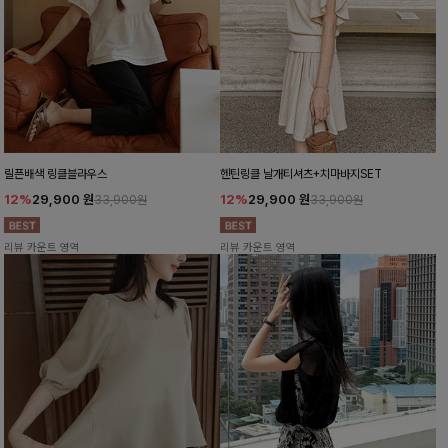
릴픈배색 링클블라우스
헨틴링클 날개티셔츠+치마바지SET
12%
29,900
원
12%
29,900
원
33,900원
33,900원
리뷰 카운트 영역
리뷰 카운트 영역