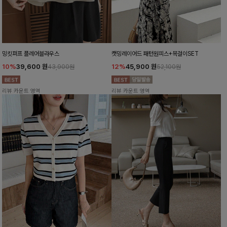
밍킷퍼프 플레어블라우스
캣밍레이어드 패턴원피스+목걸이SET
10%
39,600
원
12%
45,900
원
43,900원
52,100원
리뷰 카운트 영역
리뷰 카운트 영역