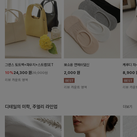
뽀소옹 면메쉬덧신
그렌스 토트백+파우치+스트랩SET
케루디 자
2,000
원
10%
24,300
원
8,900
26,900원
리뷰 카운트 영역
리뷰 카운트 영역
리뷰 카운
디테일의 미학, 주얼리 라인업
더보기