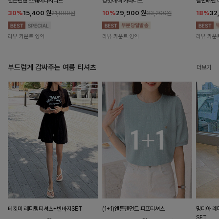
앤즌린넨 스퀘어나시니트
킹밋배색 카라니트
캘핀패턴 
30%
15,400
원
10%
29,900
원
18%
32
21,900원
33,200원
리뷰 카운트 영역
리뷰 카운트 영역
리뷰 카운
부드럽게 감싸주는 여름 티셔츠
더보기
테킷미 레터링티셔츠+반바지SET
(1+1)앤튼펜던트 퍼프티셔츠
밍디아 
SET