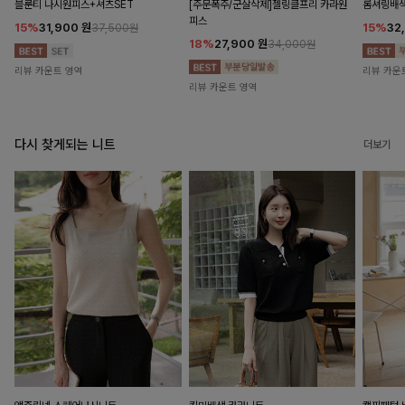
블룬티 나시원피스+셔츠SET
[주문폭주/군살삭제]젤링클프리 카라원
롬셔링배
피스
15%
31,900
원
15%
32
37,500원
18%
27,900
원
34,000원
리뷰 카운트 영역
리뷰 카운
리뷰 카운트 영역
다시 찾게되는 니트
더보기