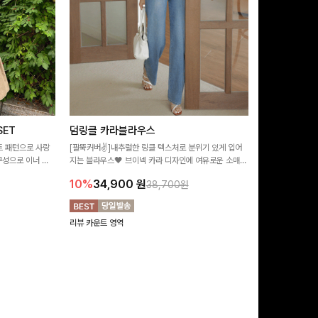
ET
덤링클 카라블라우스
비반드 링클
트 패턴으로 사랑
[팔뚝커버✌]내추럴한 링클 텍스처로 분위기 있게 입어
[구김걱정없는✨/
구성으로 이너 걱
지는 블라우스🖤 브이넥 카라 디자인에 여유로운 소매핏
처가 돋보이는 블
:)
더해져 여리하면서도 시원한 무드로 즐기기 좋아요-
소매 디테일이 
10%
34,900
원
17%
28,9
38,700원
연출해드려요!
리뷰 카운트 영역
리뷰 카운트 영역