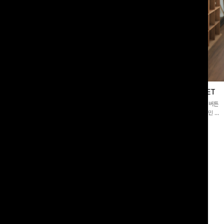
블라우스
제딧레이어드 블라우스+플레어팬츠SET
스퀘어넥]입체감 있는 링클 엠보 텍스
[완성도높은💗]레이어드한 듯 자연스러운 나시와 버튼
라우스- 여유로운 실루엣과 물결 짜임
원피스가 함께 구성된 세트 아이템입니다. 코디 고민 없
더해져 편안하면서도 여성스러운 무드를
이 한 벌만으로도 내추럴하면서 여성스러운 썸머룩 완성!
00
원
12%
43,900
원
34,800원
49,800원
리뷰 카운트 영역