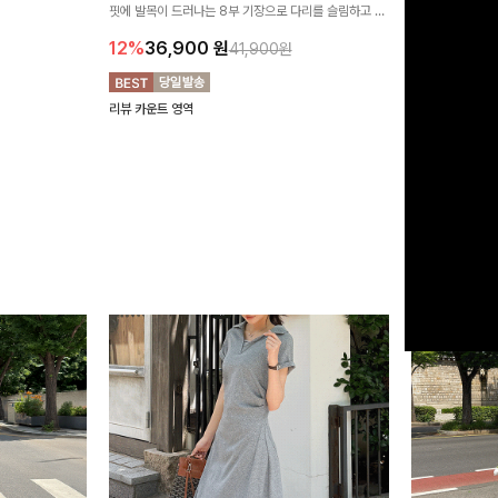
여행룩까지 활용도
핏에 발목이 드러나는 8부 기장으로 다리를 슬림하고 길
로 하루종일 편안
20%
29,9
어보이게 만들어주며 생지 소재로 멋을 더한 데님팬츠에
12%
36,900
원
41,900원
요~!
리뷰 카운트 영역
리뷰 카운트 영역