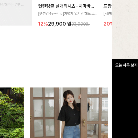
완성해주는 7부 블
헨틴링클 날개티셔츠+치마바지SET
드람린넨 스트링블
 스타일링을 연출하
[텐션감↑/구김↓]가볍게 입기만 해도 코
[시원함🧊/77사이즈까
디가 완성되는 세트 아이템으로, 자연스럽
한 텍스처가 돋보이는 블
12%
29,900
원
20%
34,900
원
33,900원
게 퍼지는 프릴 날개 소매가 우아한 포인트
없는 슬릿 카라 디자인이
를 더해드립니다💕 잔잔한 링클 텍스처 소
원하게 연출해드립니다 
재와 편안한 허리밴딩으로 하루 종일 산뜻
하고 쾌적하게 즐겨보세요!
오늘 하루 보지