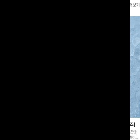
더보기
부츠컷슬랙스[S,M,L사이즈]
쿨링버튼 8부와이드팬츠[FREE,L사이즈]
증👍]누구나 갖고 싶어할 슬랙스:)베이
[바스락소재💙/8부기장]사이드 버튼 디테일이 은은한
로 이쁜 핏 연출은 물론,쫀쫀한 스판끼
포인트가 되어주는 와이드 팬츠입니다. 여유롭게 떨어지