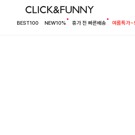
베스트셀러 블라우스
[2차리오더] 드람린넨 스트링블라우스
BEST100
NEW10%
휴가 전 빠른배송
여름특가~