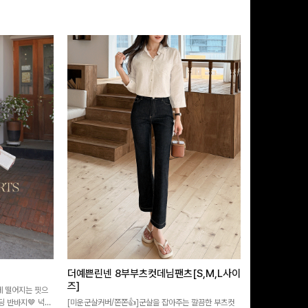
더예쁜린넨 8부부츠컷데님팬츠[S,M,L사이
급속쿨링효과 
즈]
 떨어지는 핏으
[MADE/후기인
 반바지🤎 넉넉
[미운군살커버/쫀쫀👍]군살을 잡아주는 깔끔한 부츠컷
직하지만 부츠컷으