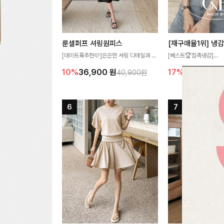
룬셀퍼프 셔링원피스
[데이트룩추천🩷]은은한 셔링 디테일과 퍼
[베스트🏆접촉냉감]
프 소매가 어우러져 사랑스러운 무드를 완
여름에도 무더위 걱정할 
10%
36,900
원
17%
27,300
원
40,900원
성해주는 원피스🤍 허리 스모크 밴딩이 슬
고 가벼운 소재감으로 
림한 실루엣을 연출해주며, 자연스럽게 퍼
즐기실 수 있는 니트랍니
지는 플레어 라인으로 여성스럽고 편안하게
즐기기 좋아요