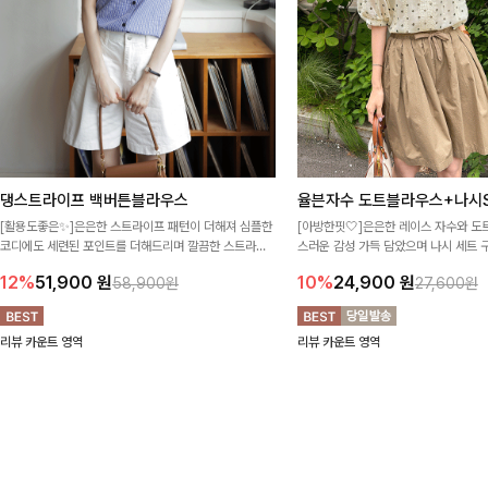
댕스트라이프 백버튼블라우스
율븐자수 도트블라우스+나시S
[활용도좋은✨]은은한 스트라이프 패턴이 더해져 심플한
[아방한핏🤍]은은한 레이스 자수와 도
코디에도 세련된 포인트를 더해드리며 깔끔한 스트라이
스러운 감성 가득 담았으며 나시 세트 
프 디테일로 유행 없이 오래 함께하기 좋은 블라우스예요
정없이 손쉽게 코디 가능한 블라우스에요
12%
51,900
원
10%
24,900
원
58,900원
27,600원
리뷰 카운트 영역
리뷰 카운트 영역