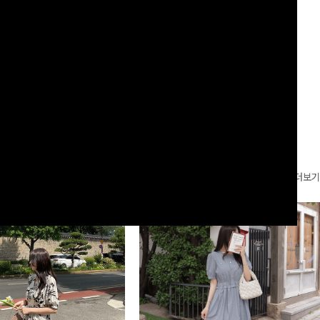
하게!
는 실루엣과 가볍게 바스락거리는 소재감으로 시원하고
00
원
14%
42,900
원
37,300원
49,800원
편안하게 즐기기 좋은 아이템-
리뷰 카운트 영역
더보기