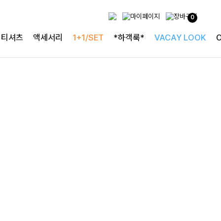
두가지 컬러 데일리아이템
0
룬카일 스트라이프셔츠
티셔츠
액세서리
1+1/SET
*하객룩*
VACAY LOOK