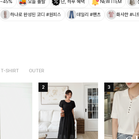
~45%
오늘 출발
단, 하루 혜택
NEW ITEM
하나로 완성된 코디 #원피스
데일리 #팬츠
화사한 #니
T-SHIRT
OUTER