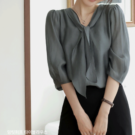
밍팃퍼프 타이블라우스