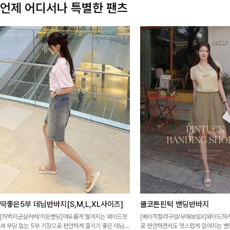
언제 어디서나 특별한 팬츠
딱좋은5부 데님반바지[S,M,L,XL사이즈]
쿨코튼핀턱 밴딩반바지
[허벅지군살커버/히든밴딩]여유롭게 떨어지는 와이드핏
[베이직컬러구성/부해보임X]와이드하게
과 부담 없는 5부 기장으로 편안하게 즐기기 좋은 데님
로 편안하면서도 멋스럽게 입어지는 밴딩