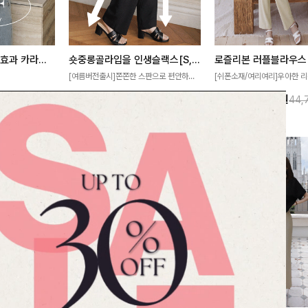
[재구매율1위] 냉감효과 카라니트
숏중롱골라입을 인생슬랙스[S,M,L,XL사이즈]
로즐리본 러플블라우스
[여름버전출시]쫀쫀한 스판으로 편안하게
[쉬폰소재/여리여리]우아한 리
필요가 없어요!얇
착용되어 누구나 입기 좋은 데일리 슬랙스!
연스럽게 흐르는 러플 디테일
10%
32,900
원
13%
38,900
원
32,800원
36,500원
44,
여름에도 시원하게
숏·기본·롱 기장과 와이드·부츠컷 핏까지 취
분위기를 더해주는 블라우스 
다
향에 맞게 선택할 수 있어 더욱 만족스러워
한 소재감과 여유롭게 떨어지
요
얼굴까지 화사해 보이며 세련
좋아요