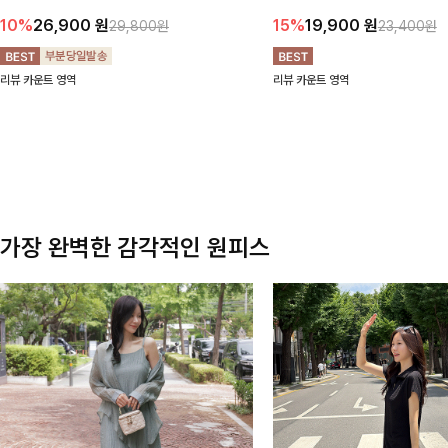
팬츠 ✨ 빈티지한 워싱감이 더해져 캐주얼하면서도 트렌
한 포켓 디테일 더해져 데일리룩부터 
10%
26,900
원
15%
19,900
원
29,800원
23,400원
디한 무드로 연출
높게 즐겨지는 아이템!
리뷰 카운트 영역
리뷰 카운트 영역
가장 완벽한 감각적인 원피스