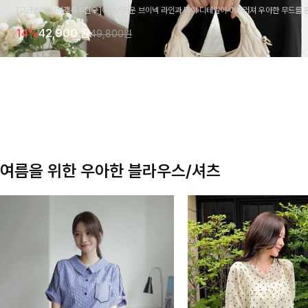
[고급스러움/하객룩추천💎]여성스러운 브이넥 라인과 타이 디테일이 어우러져 우아한 무드를 
라우스 🤍 여유로운 7부 소매로 편안하게 착용되며 데일리룩부터 출근룩, 하객룩까지 세련된
14%
42,900
원
49,800원
기 좋은 아이템이에요
여름을 위한 우아한 블라우스/셔츠