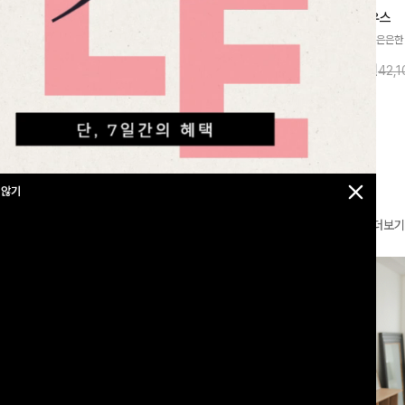
찰랑넘버원 와이드밴딩팬츠[S,M,L사이즈]
메칸드 카라블라우스
라우스
[군살커버만점/썸머소재]가볍게 찰랑이는
[썸머원단🌊/팔뚝커버]은은한
지]가볍고 내추럴
원단과 여유로운 와이드 핏으로 하루 종일
와 여유로운 실루엣이 만나 
라우스로, 답답함
10%
35,900
원
10%
37,900
원
39,800원
42,
43,600원
편안하게 착용하실 수 있는 팬츠입니다 🖤
세련된 무드를 연출해주는 블
 얼굴선을 더욱 시
✨ 허리 전체 밴딩과 스트링 디테일로 안정
리룩부터 출근룩까지 다양하게
🌿
감 있는 착용감을 더해드려요!
은 베이직한 디자인!
 않기
더보기