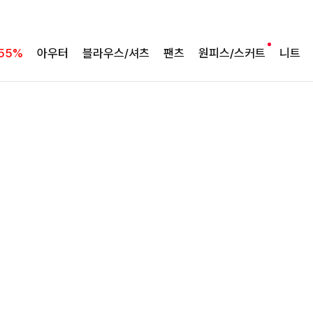
바람처럼 가벼운 셋업
팔롬드 링클블라우스+와이드팬츠SET
55%
아우터
블라우스/셔츠
팬츠
원피스/스커트
니트