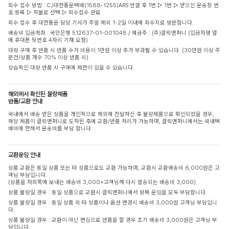
회수 접수 방법 : CJ대한통운택배(1588-1255)ARS 연결 후 1번 ▷ 1번 ▷ 받으신 운송장 번
호 등록 ▷ 착불로 선택 ▷ 회수접수 완료
회수 접수 후 대한통운 담당 기사가 주말 제외 1-2일 이내에 회수지로 방문합니다.
배송비 입금계좌 : 국민은행 512637-01-001048 / 예금주 : (주)클릭앤퍼니 (입금자명 옆
에 휴대폰 뒷번호 4자리 기재 요청)
대량 구매 후 반품 시 반품 수거 비용이 1만원 이상 추가 부과될 수 있습니다. (30만원 이상 주
문건/상품 개수 70% 이상 반품 시)
상습적인 대량 반품 시 구매에 제한이 있을 수 있습니다.
해외에서 확인된 불량제품
반품/교환 안내
국내에서 배송 받은 상품을 개인적으로 해외에 전달하신 후 불량제품으로 확인되었을 경우,
해당 제품이 클릭앤퍼니로 도착된 후에 교환/반품 처리가 가능하며, 클릭앤퍼니에서는 국내택
배비에 한해서 운송비를 부담 합니다
교환운임 안내
상품 교환은 동일 상품 또는 타 상품으로도 교환 가능하며, 교환시 교환배송비 6,000원은 고
객님 부담입니다.
(상품을 저희쪽에 보내는 배송비 3,000+고객님께 다시 발송되는 배송비 3,000)
상품 불량일 경우 : 동일 상품으로 교환시 클릭앤퍼니에서 왕복 운임을 모두 부담합니다.
상품 불량일 경우 : 동일 상품 외 타 상품이나 옵션 변경시 배송비 3,000원 고객님 부담입니
다.
상품 불량일 경우 : 교환이 아닌 변심으로 반품을 할 경우 초기 배송비 3,000원은 고객님 부
담입니다.