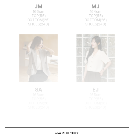
JM
MJ
166cm
164cm
TOP(55)
TOP(55)
BOTTOM(25)
BOTTOM(26)
SHOES(240)
SHOES(240)
SA
EJ
168cm
165cm
TOP(55)
TOP(55)
BOTTOM(26)
BOTTOM(26)
SHOES(240)
SHOES(240)
상품 정보 더보기