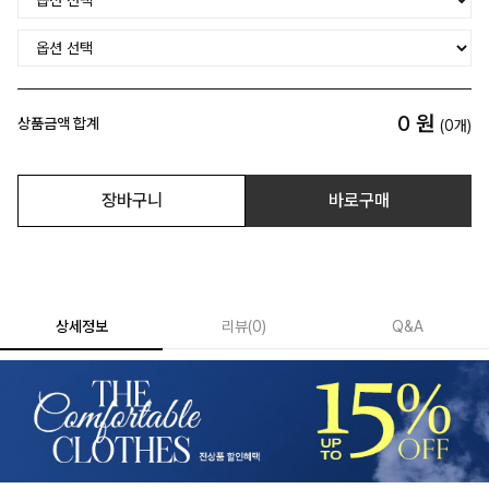
0
원
상품금액 합계
(
0
개)
장바구니
바로구매
상세정보
리뷰
(
0
)
Q&A