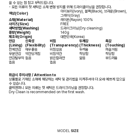
을 수 있는 점 참고 부탁드립니다.
- 모든 의류의 첫 세탁은 소재 변형 방지를 위해 드라이클리닝을 권장합니다.
아이보리(Ivory), 블랙(Black), 브라운(Brown),
색상(Color)
그레이(Gray)
소재(Material)
레이온(Rayon) 100%
사이즈(Size)
FREE
세탁방법(Washing)
드라이크리닝(Dry cleaning)
중량(Weight)
140g
제조국(Origin)
대한민국(Korea)
안감
신축성
비침
두께감
촉감
(Lining)
(Flexibility)
(Transparency)
(Thickness)
(Touching)
전체안감
매우좋음
비침있음
두꺼움
까슬거림
부분안감
약간당겨짐
비침약간
적당함
적당함
안감탈부착
없음
밝은칼라만
얇음
부드러움
없음
없음
취급시 주의사항 / Attention to
상품별로 기재된 소재에 해당하는 세탁 및 관리법을 지켜주셔야 더 오래 예쁘게 입으실
수 있습니다.
클릭앤퍼니 모든 의류는 첫 세탁은 드라이크리닝을 권장합니다.
Dry Clean is recommended on the first wash.
MODEL
SIZE