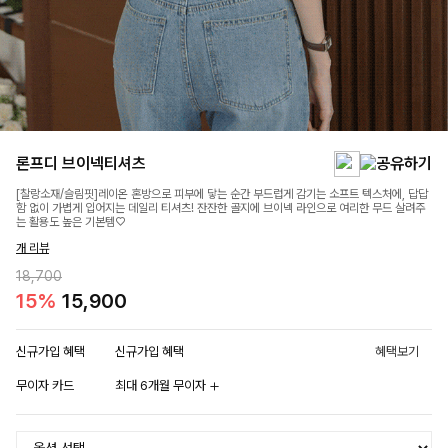
론프디 브이넥티셔츠
[찰랑소재/슬림핏]레이온 혼방으로 피부에 닿는 순간 부드럽게 감기는 소프트 텍스처에, 답답
함 없이 가볍게 입어지는 데일리 티셔츠! 잔잔한 골지에 브이넥 라인으로 여리한 무드 살려주
는 활용도 높은 기본템♡
개 리뷰
18,700
15%
15,900
신규가입 혜택
신규가입 혜택
혜택보기
무이자 카드
최대 6개월 무이자