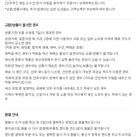
(인위적인 훼손 & 수선 등의 악용을 방지하기 위함이니 양해부탁드립니다)
*교환/반품시에도 추가 발생되는 모든 도선료는 고객님께서 부담해주셔야 합니다.
교환/반품이 불가한 경우
반품기한(상품 수령후 7일)이 경과한 경우
공정거래, 표준약관 제 15조 2항에 의한 이용자의 사용 또는 일부 소비에 의하여 재화 가치가
현저히 감소한 경우
(착용 흔적, 화장품, 탈취제 냄새, 세탁, 수선, 택훼손 포함)
세탁을 하신 경우나 착용을 하신 후에는 불량이 발견되어도 교환/반품이 불가합니다.
워싱면 종류의 제품은 워싱과정에서 옷이 살짝 돌아가는 현상이 있을 수 있습니다.
피팅만 해보신 경우라도 상품이 훼손된 경우(구김,늘어남,보풀)는 불가합니다.
배송 시 생긴 구김, 단추 바느질의 느슨함, 간단한 손질이 가능한 마감실 처리가 미흡한 경우
거래처 공정 과정 중 단추구멍이 완벽히 뚫리지 않은 경우 (가위로 간단하게 구멍을 내주신 뒤
착용 부탁드립니다)
워싱 과정 중 발생하는 냄새와 단추 위치를 나타내는 초크 자국이 남은 경우
지퍼의 뻣뻣한 움직임, 신발이나 가방 및 소품 마감 처리에서 생긴 소량의 본드 자국이 있는 경
우
환불 안내
환불시 수거 상품 확인 후 3일이내 결제하신 방법으로 환불해드립니다
예치금으로 환불 시 다시 원결제(무통장,핸드폰,카드)로의 환불은 불가합니다.
핸드폰 결제후 부분 취소 또는 결제한 달이 지나 환불시, 통신사 정책상 핸드폰 취소가 되지않