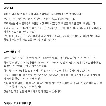
배송안내
배송은 입금 확인 후 2~3일 이내(주말제외) CJ 대한통운으로 발송됩니다.
단, 주문량이 폭주하는 경우 배송이 지연될 수 있으니 양해바랍니다.
무료배송은 순수 결제금액 6만원 이상 구매시(할인 및 적립금 제외한 금액) 적용됩니다.
제주도 및 도서산간지역은 추가배송비(도선료) 3,000원이 부과됩니다. (무료배송,교환/반품
시에도 도선료는 고객님 부담)
모든 배송 과정은 CCTV로 촬영 후 출고 진행되고 있어 상품을 고의적으로 훼손하시는 경우
확인이 가능하며 교환/반품 처리 절대 불가합니다.
교환/반품 신청
교환/반품은 상품수령일부터 7일 이내 고객센터 또는 게시판으로 신청해주셔야 합니다.
회수 접수 방법 : CJ대한통운택배(1588-1255)ARS 연결 후 1번 ▷ 1번 ▷ 받으신 운송장 번
호 등록 ▷ 착불로 선택 ▷ 회수접수 완료
회수 접수 후 대한통운 담당 기사가 주말 제외 1-2일 이내에 회수지로 방문합니다.
배송비 입금계좌 : 국민은행 512637-01-001048 / 예금주 : (주)클릭앤퍼니 (입금자명 옆
에 휴대폰 뒷번호 4자리 기재 요청)
대량 구매 후 반품 시 반품 수거 비용이 1만원 이상 추가 부과될 수 있습니다. (30만원 이상 주
문건/상품 개수 70% 이상 반품 시)
상습적인 대량 반품 시 구매에 제한이 있을 수 있습니다.
해외에서 확인된 불량제품