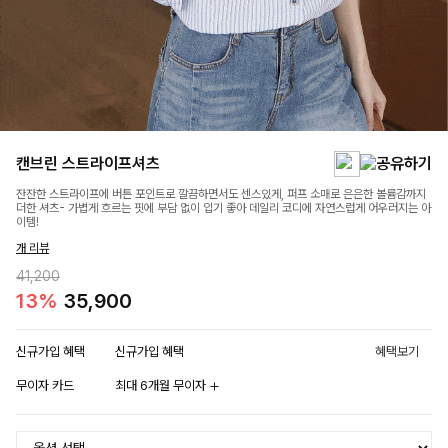
캔브린 스트라이프셔츠
잔잔한 스트라이프에 버튼 포인트로 깔끔하면서도 센스있게, 퍼프 소매로 은은한 볼륨감까지
더한 셔츠- 가볍게 흐르는 핏에 부담 없이 입기 좋아 데일리 코디에 자연스럽게 어우러지는 아
이템!
개 리뷰
41,200
13%
35,900
신규가입 혜택
신규가입 혜택
혜택보기
무이자 카드
최대 6개월 무이자