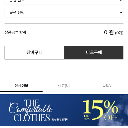
0
원
상품금액 합계
(
0
개)
장바구니
바로구매
상세정보
리뷰
(
0
)
Q&A