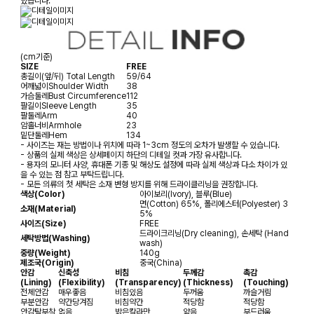
있습니다.
(cm기준)
SIZE
FREE
총길이(앞/뒤)
Total Length
59/64
어깨넓이
Shoulder Width
38
가슴둘레
Bust Circumference
112
팔길이
Sleeve Length
35
팔둘레
Arm
40
암홀너비
Armhole
23
밑단둘레
Hem
134
- 사이즈는 재는 방법이나 위치에 따라 1~3cm 정도의 오차가 발생할 수 있습니다.
- 상품의 실제 색상은 상세페이지 하단의 디테일 컷과 가장 유사합니다.
- 용자의 모니터 사양, 휴대폰 기종 및 해상도 설정에 따라 실제 색상과 다소 차이가 있
을 수 있는 점 참고 부탁드립니다.
- 모든 의류의 첫 세탁은 소재 변형 방지를 위해 드라이클리닝을 권장합니다.
색상(Color)
아이보리(Ivory), 블루(Blue)
면(Cotton) 65%, 폴리에스터(Polyester) 3
소재(Material)
5%
사이즈(Size)
FREE
드라이크리닝(Dry cleaning), 손세탁 (Hand
세탁방법(Washing)
wash)
중량(Weight)
140g
제조국(Origin)
중국(China)
안감
신축성
비침
두께감
촉감
(Lining)
(Flexibility)
(Transparency)
(Thickness)
(Touching)
전체안감
매우좋음
비침있음
두꺼움
까슬거림
부분안감
약간당겨짐
비침약간
적당함
적당함
안감탈부착
없음
밝은칼라만
얇음
부드러움