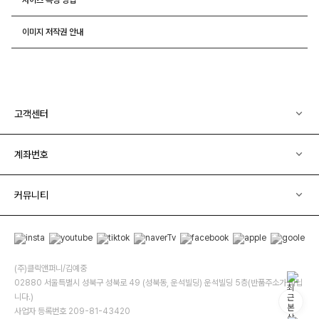
이미지 저작권 안내
고객센터
계좌번호
커뮤니티
(주)클릭앤퍼니/김예중
02880 서울특별시 성북구 성북로 49 (성북동, 운석빌딩) 운석빌딩 5층(반품주소가 아닙
니다.)
사업자 등록번호 209-81-43420