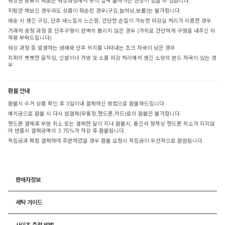
워싱면 종류의 제품은 워싱과정에서 옷이 살짝 돌아가는 현상이 있을 수 있습니다.
피팅만 해보신 경우라도 상품이 훼손된 경우(구김,늘어남,보풀)는 불가합니다.
배송 시 생긴 구김, 단추 바느질의 느슨함, 간단한 손질이 가능한 마감실 처리가 미흡한 경우
거래처 공정 과정 중 단추구멍이 완벽히 뚫리지 않은 경우 (가위로 간단하게 구멍을 내주신 뒤
착용 부탁드립니다)
워싱 과정 중 발생하는 냄새와 단추 위치를 나타내는 초크 자국이 남은 경우
지퍼의 뻣뻣한 움직임, 신발이나 가방 및 소품 마감 처리에서 생긴 소량의 본드 자국이 있는 경
우
환불 안내
환불시 수거 상품 확인 후 3일이내 결제하신 방법으로 환불해드립니다
예치금으로 환불 시 다시 원결제(무통장,핸드폰,카드)로의 환불은 불가합니다.
핸드폰 결제후 부분 취소 또는 결제한 달이 지나 환불시, 통신사 정책상 핸드폰 취소가 되지않
아 반품시 결제금액의 3.75%가 차감 후 환불됩니다.
적립금과 복합 결제하여 주문하였을 경우 환불 요청시 적립금이 우선적으로 환원됩니다.
판매자정보
세탁 가이드
사이즈 측정 방법