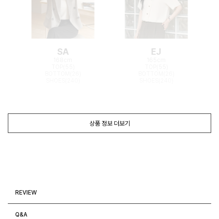
SA
EJ
168cm
165cm
TOP(55)
TOP(55)
BOTTOM(26)
BOTTOM(26)
SHOES(240)
SHOES(240)
상품 정보 더보기
REVIEW
Q&A