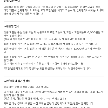
반품/교환 안내
국내에서 배송 받은 상품을 개인적으로 해외에 전달하신 후 불량제품으로 확인되었을 경우,
해당 제품이 클릭앤퍼니로 도착된 후에 교환/반품 처리가 가능하며, 클릭앤퍼니에서는 국내택
배비에 한해서 운송비를 부담 합니다
교환운임 안내
상품 교환은 동일 상품 또는 타 상품으로도 교환 가능하며, 교환시 교환배송비 6,000원은 고
객님 부담입니다.
(상품을 저희쪽에 보내는 배송비 3,000+고객님께 다시 발송되는 배송비 3,000)
상품 불량일 경우 : 동일 상품으로 교환시 클릭앤퍼니에서 왕복 운임을 모두 부담합니다.
상품 불량일 경우 : 동일 상품 외 타 상품이나 옵션 변경시 배송비 3,000원 고객님 부담입니
다.
상품 불량일 경우 : 교환이 아닌 변심으로 반품을 할 경우 초기 배송비 3,000원은 고객님 부
담입니다.
(인위적인 훼손 & 수선 등의 악용을 방지하기 위함이니 양해부탁드립니다)
*교환/반품시에도 추가 발생되는 모든 도선료는 고객님께서 부담해주셔야 합니다.
교환/반품이 불가한 경우
반품기한(상품 수령후 7일)이 경과한 경우
공정거래, 표준약관 제 15조 2항에 의한 이용자의 사용 또는 일부 소비에 의하여 재화 가치가
현저히 감소한 경우
(착용 흔적, 화장품, 탈취제 냄새, 세탁, 수선, 택훼손 포함)
세탁을 하신 경우나 착용을 하신 후에는 불량이 발견되어도 교환/반품이 불가합니다.