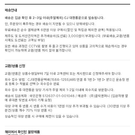
배송안내
배송은 입금 확인 후 2~3일 이내(주말제외) CJ 대한통운으로 발송됩니다.
단, 주문량이 폭주하는 경우 배송이 지연될 수 있으니 양해바랍니다.
무료배송은 순수 결제금액 6만원 이상 구매시(할인 및 적립금 제외한 금액) 적용됩니다.
제주도 및 도서산간지역은 추가배송비(도선료) 3,000원이 부과됩니다. (무료배송,교환/반품
시에도 도선료는 고객님 부담)
모든 배송 과정은 CCTV로 촬영 후 출고 진행되고 있어 상품을 고의적으로 훼손하시는 경우
확인이 가능하며 교환/반품 처리 절대 불가합니다.
교환/반품 신청
교환/반품은 상품수령일부터 7일 이내 고객센터 또는 게시판으로 신청해주셔야 합니다.
회수 접수 방법 : CJ대한통운택배(1588-1255)ARS 연결 후 1번 ▷ 1번 ▷ 받으신 운송장 번
호 등록 ▷ 착불로 선택 ▷ 회수접수 완료
회수 접수 후 대한통운 담당 기사가 주말 제외 1-2일 이내에 회수지로 방문합니다.
배송비 입금계좌 : 국민은행 512637-01-001048 / 예금주 : (주)클릭앤퍼니 (입금자명 옆
에 휴대폰 뒷번호 4자리 기재 요청)
대량 구매 후 반품 시 반품 수거 비용이 1만원 이상 추가 부과될 수 있습니다. (30만원 이상 주
문건/상품 개수 70% 이상 반품 시)
상습적인 대량 반품 시 구매에 제한이 있을 수 있습니다.
해외에서 확인된 불량제품