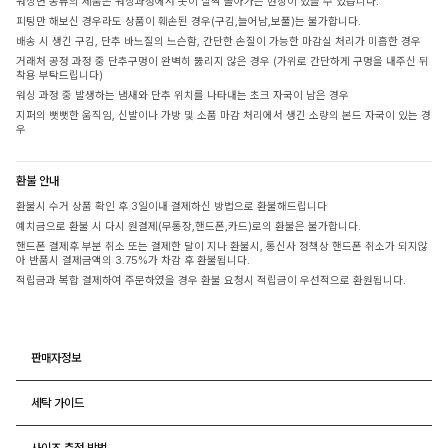
워싱면 종류의 제품은 워싱과정에서 옷이 살짝 돌아가는 현상이 있을 수 있습니다.
피팅만 해보신 경우라도 상품이 훼손된 경우(구김,늘어남,보풀)는 불가합니다.
배송 시 생긴 구김, 단추 바느질의 느슨함, 간단한 손질이 가능한 마감실 처리가 미흡한 경우
거래처 공정 과정 중 단추구멍이 완벽히 뚫리지 않은 경우 (가위로 간단하게 구멍을 내주신 뒤
착용 부탁드립니다)
워싱 과정 중 발생하는 냄새와 단추 위치를 나타내는 초크 자국이 남은 경우
지퍼의 뻣뻣한 움직임, 신발이나 가방 및 소품 마감 처리에서 생긴 소량의 본드 자국이 있는 경
우
환불 안내
환불시 수거 상품 확인 후 3일이내 결제하신 방법으로 환불해드립니다
예치금으로 환불 시 다시 원결제(무통장,핸드폰,카드)로의 환불은 불가합니다.
핸드폰 결제후 부분 취소 또는 결제한 달이 지나 환불시, 통신사 정책상 핸드폰 취소가 되지않
아 반품시 결제금액의 3.75%가 차감 후 환불됩니다.
적립금과 복합 결제하여 주문하였을 경우 환불 요청시 적립금이 우선적으로 환원됩니다.
판매자정보
세탁 가이드
사이즈 측정 방법