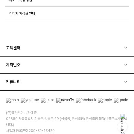
이미지 저작권 안내
고객센터
계좌번호
커뮤니티
(주)클릭앤퍼니/김예중
02880 서울특별시 성북구 성북로 49 (성북동, 운석빌딩) 운석빌딩 5층(반품주소가 아닙
니다.)
사업자 등록번호 209-81-43420