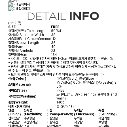
있습니다.
(cm기준)
SIZE
FREE
총길이(앞/뒤)
Total Length
59/64
어깨넓이
Shoulder Width
38
가슴둘레
Bust Circumference
112
팔길이
Sleeve Length
35
팔둘레
Arm
40
암홀너비
Armhole
23
밑단둘레
Hem
134
- 사이즈는 재는 방법이나 위치에 따라 1~3cm 정도의 오차가 발생할 수 있습니다.
- 상품의 실제 색상은 상세페이지 하단의 디테일 컷과 가장 유사합니다.
- 용자의 모니터 사양, 휴대폰 기종 및 해상도 설정에 따라 실제 색상과 다소 차이가 있
을 수 있는 점 참고 부탁드립니다.
- 모든 의류의 첫 세탁은 소재 변형 방지를 위해 드라이클리닝을 권장합니다.
색상(Color)
아이보리(Ivory), 블루(Blue)
면(Cotton) 65%, 폴리에스터(Polyester) 3
소재(Material)
5%
사이즈(Size)
FREE
드라이크리닝(Dry cleaning), 손세탁 (Hand
세탁방법(Washing)
wash)
중량(Weight)
140g
제조국(Origin)
중국(China)
안감
신축성
비침
두께감
촉감
(Lining)
(Flexibility)
(Transparency)
(Thickness)
(Touching)
전체안감
매우좋음
비침있음
두꺼움
까슬거림
부분안감
약간당겨짐
비침약간
적당함
적당함
안감탈부착
없음
밝은칼라만
얇음
부드러움