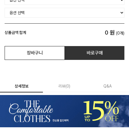
0
원
상품금액 합계
(
0
개)
장바구니
바로구매
상세정보
리뷰
(
0
)
Q&A