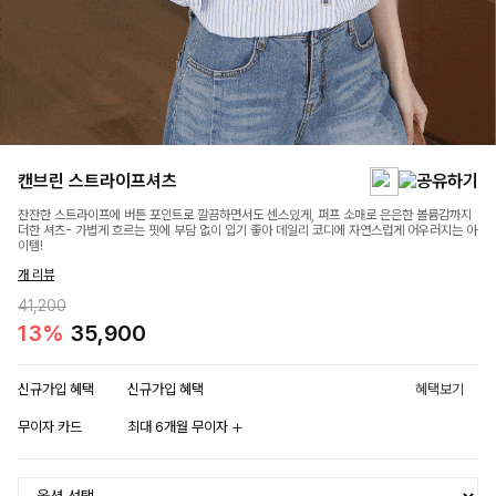
캔브린 스트라이프셔츠
잔잔한 스트라이프에 버튼 포인트로 깔끔하면서도 센스있게, 퍼프 소매로 은은한 볼륨감까지
더한 셔츠- 가볍게 흐르는 핏에 부담 없이 입기 좋아 데일리 코디에 자연스럽게 어우러지는 아
이템!
개 리뷰
41,200
13%
35,900
신규가입 혜택
신규가입 혜택
혜택보기
무이자 카드
최대 6개월 무이자