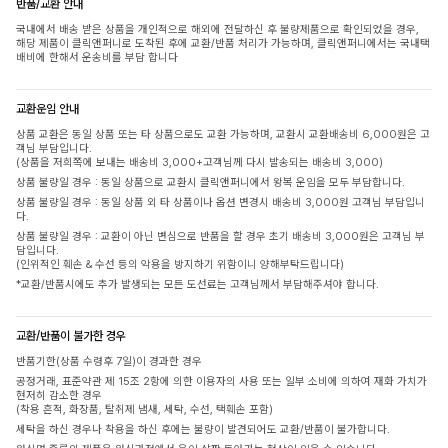
반품/교환 안내
국내에서 배송 받은 상품을 개인적으로 해외에 전달하신 후 불량제품으로 확인되었을 경우,
해당 제품이 클릭앤퍼니로 도착된 후에 교환/반품 처리가 가능하며, 클릭앤퍼니에서는 국내택
배비에 한해서 운송비를 부담 합니다
교환운임 안내
상품 교환은 동일 상품 또는 타 상품으로도 교환 가능하며, 교환시 교환배송비 6,000원은 고
객님 부담입니다.
(상품을 저희쪽에 보내는 배송비 3,000+고객님께 다시 발송되는 배송비 3,000)
상품 불량일 경우 : 동일 상품으로 교환시 클릭앤퍼니에서 왕복 운임을 모두 부담합니다.
상품 불량일 경우 : 동일 상품 외 타 상품이나 옵션 변경시 배송비 3,000원 고객님 부담입니
다.
상품 불량일 경우 : 교환이 아닌 변심으로 반품을 할 경우 초기 배송비 3,000원은 고객님 부
담입니다.
(인위적인 훼손 & 수선 등의 악용을 방지하기 위함이니 양해부탁드립니다)
*교환/반품시에도 추가 발생되는 모든 도선료는 고객님께서 부담해주셔야 합니다.
교환/반품이 불가한 경우
반품기한(상품 수령후 7일)이 경과한 경우
공정거래, 표준약관 제 15조 2항에 의한 이용자의 사용 또는 일부 소비에 의하여 재화 가치가
현저히 감소한 경우
(착용 흔적, 화장품, 탈취제 냄새, 세탁, 수선, 택훼손 포함)
세탁을 하신 경우나 착용을 하신 후에는 불량이 발견되어도 교환/반품이 불가합니다.