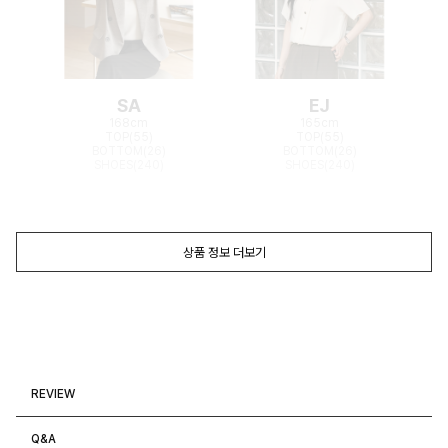
SA
EJ
168cm
165cm
TOP(55)
TOP(55)
BOTTOM(26)
BOTTOM(26)
SHOES(240)
SHOES(240)
상품 정보 더보기
REVIEW
Q&A