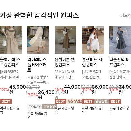
출근룩까지 모두
책임질 데일리
가장 완벽한 감각적인 원피스
더보기
팬츠랍니다
블룽배색 스
리아레이스
뮨첼버튼 멜
룬셀퍼프 셔
라몰핀턱 퍼
트링원피스
플레어스커
빵원피스
링원피스
프원피스
트
[허리슬림/77
[스테디⭐]체형
[데이트룩추천
[슬림핏연출]잔
까지✨]레이어
러블리한 캉캉스
에 맞게 조절 가
🩷]은은한 셔링
잔한 핀턱 디테
드한 듯한 배색
커트를 쫀쫀하게
능한 어깨 스트
디테일과 퍼프
일과 허리 링이
45,900
44,900
36,900
34,9
52,700
52,800
40,900
디자인으로 하나
입어 편안하고
랩으로 된 멜빵
소매가 어우러져
더해져 여성스러
13%
15%
10%
15%
원
26,400
원
원
원
원
37,700
원
원
만 입어도 완성
예쁘게♡
원피스-! 포켓
사랑스러운 무드
운 실루엣을 완
30%
원
원
도 높은 스타일
버튼 디테일로
를 완성해주는
성해드리는 롱
을 연출해주는
포인트를 더했으
원피스🤍 허리
원피스🤍✨ 가
리뷰 카운트 영
리뷰 카운트 영
리뷰 카운트 영
리뷰 카운트 영
원피스- 허리 스
며 간단하게 레
스모크 밴딩이
볍고 산뜻한 소
역
역
역
역
리뷰 카운트 영
트링으로 슬림한
이어드해서 입기
슬림한 실루엣을
재감으로 한여름
역
실루엣을 조절할
좋아요~
연출해주며, 자
까지 시원하게
수 있어 편안하
연스럽게 퍼지는
착용하기 좋아
면서도 여성스럽
플레어 라인으로
요-