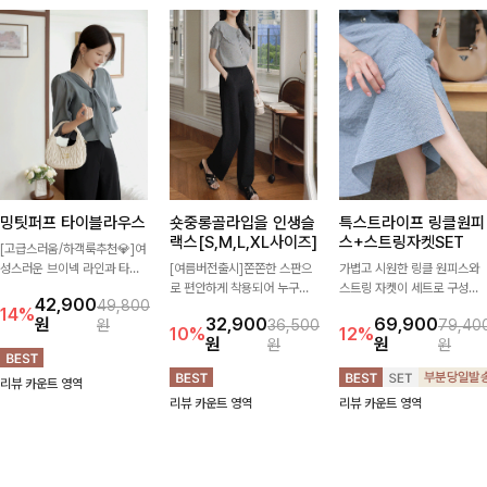
밍팃퍼프 타이블라우스
숏중롱골라입을 인생슬
특스트라이프 링클원피
랙스[S,M,L,XL사이즈]
스+스트링자켓SET
[고급스러움/하객룩추천💎]여
성스러운 브이넥 라인과 타이
[여름버전출시]쫀쫀한 스판으
가볍고 시원한 링클 원피스와
디테일이 어우러져 우아한 무
로 편안하게 착용되어 누구나
스트링 자켓이 세트로 구성되
42,900
49,800
드를 완성해주는 7부 블라우
입기 좋은 데일리 슬랙스!숏·기
어 코디 고민 없이 완성도 높은
14%
원
32,900
69,900
원
36,500
79,40
스 🤍 여유로운 7부 소매로 편
본·롱 기장과 와이드·부츠컷 핏
스타일링을 연출해주는 아이템
10%
12%
원
원
원
원
안하게 착용되며 데일리룩부터
까지 취향에 맞게 선택할 수 있
🤍 따로 또 같이 활용하기 좋
출근룩, 하객룩까지 세련된 스
어 더욱 만족스러워요
아 실용적이며, 스트링 디테일
리뷰 카운트 영역
타일링을 연출하기 좋은 아이
로 다양한 핏을 연출할 수 있어
리뷰 카운트 영역
리뷰 카운트 영역
템이에요
데일리부터 여행룩까지 멋스럽
게 즐기기 좋아요 ✨