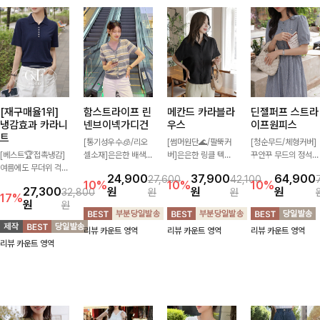
[재구매율1위]
함스트라이프 린
메칸드 카라블라
딘젤퍼프 스트라
냉감효과 카라니
넨브이넥가디건
우스
이프원피스
트
[통기성우수🧊/리오
[썸머원단🌊/팔뚝커
[청순무드/체형커버]
[베스트🏆접촉냉감]
셀소재]은은한 배색
버]은은한 링클 텍스
꾸안꾸 무드의 정석
여름에도 무더위 걱정
스트라이프 패턴으로
처와 여유로운 실루엣
🤍 가볍고 산뜻한 착
24,900
37,900
64,900
27,600
42,100
할 필요가 없어요!얇
캐주얼하면서도 산뜻
이 만나 내추럴하면서
용감으로 여름 내내
10%
10%
10%
27,300
원
원
원
32,800
원
원
고 가벼운 소재감으로
한 무드 살려주는 니
도 세련된 무드를 연
손이 자주 가는 원피
17%
원
원
여름에도 시원하게 즐
트 가디건 💛 브이넥
출해주는 블라우스-
스예요- 은은한 스트
기실 수 있는 니트랍
라인에 슬림하게 떨어
데일리룩부터 출근룩
라이프 패턴과 여유로
리뷰 카운트 영역
리뷰 카운트 영역
리뷰 카운트 영역
니다
지는 핏 더해져 단독
까지 다양하게 활용하
운 핏이 만나 편안함
리뷰 카운트 영역
으로도 여리하고 세련
기 좋은 베이직한 디
은 물론, 고급스러운
되게 입어져요-
자인!
분위기까지 더해드립
니다