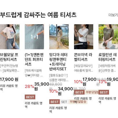
부드럽게 감싸주는 여름 티셔츠
더보기
브쉘모달 프
(1+1)앤튼펜
밍디아 레터
콘브이넥 라
로잘린넨 레
린팅티셔츠
던트 퍼프티
링맨투맨티
벨티셔츠
터링티셔츠
셔츠
+트레이닝
[꾸안꾸/만능템
[매일입어요🩵]
[바람처럼가벼
반바지SET
✨]알록달록한
[하트케이블짜
여유롭게 떨어지
운]산뜻한 플라
레터링에 조개
임❤️]무더운 여
[활용도높은🤍]
는 실루엣과 깔
워 레터링과 여
17,900
원
17,900
19,9
19,800
프린팅으로 밋밋
름 사랑스러운
심플한 레터링
끔한 브이넥 디
유로운 핏이 어
10%
13%
35,900
원
원
49,800
원
하지 않으면서
낭만같은 티셔츠
포인트의 반팔
자인으로 데일리
우러져 편안하게
리뷰 카운트 영
28%
원
34,900
원
38,700
아기자기한 감성
역
소재감에서 주는
티셔츠와 여유롭
하게 즐기기 좋
즐기기 좋은 티
10%
원
원
을 더해 룩에 포
포인트와 금장으
게 떨어지는 반
은 티셔츠- 소매
셔츠 💚 롤업 소
리뷰 카운트 영
리뷰 카운트 영
인트가 되어줄
로 고급스러움도
바지 조합으로
라벨 디테일이
매 디테일과 부
역
역
리뷰 카운트 영
캐주얼한 무드의
놓치지 말아요♥
꾸안꾸 무드 제
은은한 포인트를
드러운 분위기가
역
리뷰 카운트 영
티셔츠!
대로 살려주는
더해 심플하면서
더해져 꾸안꾸
역
트레이닝 세트
도 센스 있는 스
데일리룩으로 활
🖤 편안한 착용
타일을 완성해드
용하기 좋아요-