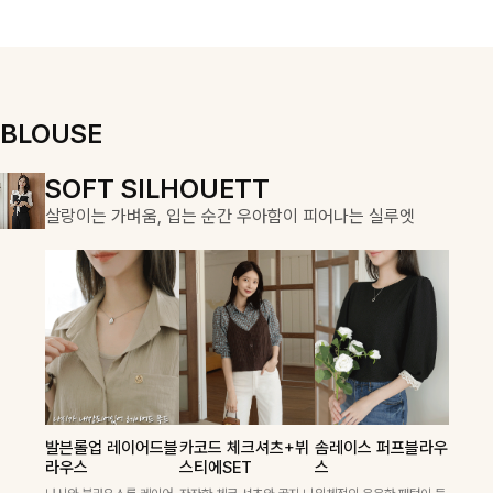
게 즐기기 좋아
여성스럽고 편안
요-
하게 즐기기 좋
아요
BLOUSE
DOUBLE THE JOY
SOFT SILHOUETT
COZY ESSENTIAL
함께할 때 더욱 완벽한, 합리적인 선택으로 채우는 즐거움
살랑이는 가벼움, 입는 순간 우아함이 피어나는 실루엣
매일의 일상을 부드럽게 감싸줄 니트 컬렉션
칠스트라이프 카
폴딘울 골지유넥
셀드펜던트 7부
라7부니트
니트
니트
발븐롤업 레이어드블
카코드 체크셔츠+뷔
솜레이스 퍼프블라우
카코드 체크셔츠+뷔
헨틴링클 날개티셔츠
특스트라이프 링클원
[골드버튼/클래식무
[여리핏/가벼운착용
넉넉한 핏으로 편하게
라우스
스티에SET
스
스티에SET
+치마바지SET
피스+스트링자켓
드🤍]스트라이프 패
감]은은하게 더해진
착용 가능한 심플&베
SET