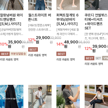
찰랑넘버원 와이
월스트라이프 버
퍼펙트절개핏 6
쿠르디 언발뷔스
드밴딩팬츠
튼니트
부데님반바지
티에+티셔츠
[S,M,L사이즈]
[S,M,L사이즈]
+와이드팬츠
[여유핏/쫀쫀소재🤎]
SET
[군살커버만점/썸머
잔잔한 스트라이프 패
[체형커버🫶]세로 절
소재]가볍게 찰랑이는
턴과 버튼 포인트가
개 라인이 더해져 다
[한 번에 완성💕]티셔
29,900
33,900
원단과 여유로운 와이
더해져 캐주얼하면서
리 라인을 더욱 길고
츠, 뷔스티에, 팬츠까
12%
35,900
원
48,900
39,800
원
56,800
드 핏으로 하루 종일
도 세련된 무드를 연
슬림하게 연출해주는
지 한 번에 구성된 실
10%
14%
원
원
39,900
원
원
편안하게 착용하실 수
출해주는 니트- 가볍
5부 데님 반바지 🤍
속 있는 3피스 세트
12%
원
있는 팬츠입니다 🖤
고 부드러운 착용감으
부담 없는 기장과 여
🖤 따로 또 같이 활용
리뷰 카운트 영역
✨ 허리 전체 밴딩과
로 단독은 물론 데일
유로운 핏으로 편안하
하기 좋아 코디 걱정
리뷰 카운트 영역
리뷰 카운트 영역
스트링 디테일로 안정
리룩으로 활용하기 좋
게 착용되며 다양한
없이 데일리하게 즐기
리뷰 카운트 영역
감 있는 착용감을 더
은 아이템!
상의와 손쉽게 매치되
기 좋아요 ✨
해드려요!
어 데일리부터 휴가룩
까지 활용도 높게 즐
기기 좋아요 d