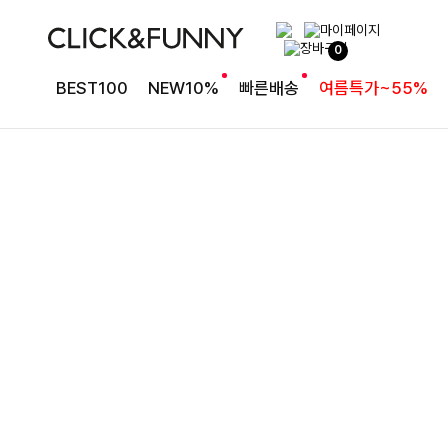
0
BEST100
NEW10%
빠른배송
여름특가~55%
[4천장돌파]
바람처럼 가벼운 셋업
팔롬드 링클블라우스+와이드팬츠SET