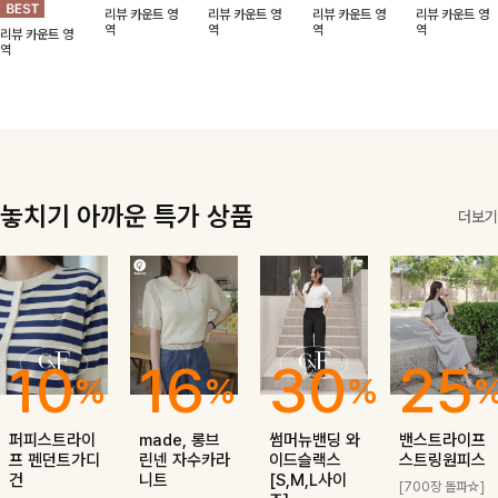
리뷰 카운트 영
리뷰 카운트 영
리뷰 카운트 영
리뷰 카운트 영
핏이 멋스러운,
면서도 세련된
모두 가진 믿을
핏 조절이 가능
역
역
역
역
리뷰 카운트 영
쾌적하면서 세련
무드를 완성해드
만한 아이템이에
해 더욱 멋스럽
역
된 무드의 썸머
려요-
요:)
게 연출돼요
반팔자켓 -
놓치기 아까운 특가 상품
더보기
10
16
30
25
%
%
%
퍼피스트라이
made, 롱브
썸머뉴밴딩 와
밴스트라이프
프 펜던트가디
린넨 자수카라
이드슬랙스
스트링원피스
건
니트
[S,M,L사이
[700장 돌파☆]