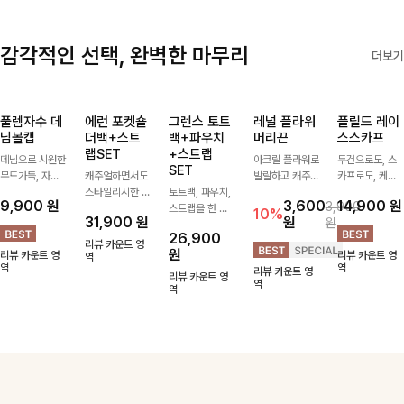
께 다양하게 활
✨
용하기 좋아요
✨
감각적인 선택, 완벽한 마무리
더보기
풀렘자수 데
에런 포켓숄
그렌스 토트
레널 플라워
플릴드 레이
님볼캡
더백+스트
백+파우치
머리끈
스스카프
랩SET
+스트랩
데님으로 시원한
아크릴 플라워로
두건으로도, 스
SET
무드가득, 자수
캐주얼하면서도
발랄하고 캐주얼
카프로도, 케이
로 트렌디한 포
스타일리시한 무
토트백, 파우치,
한 무드가 느껴
프로도 착용 가
9,900
원
3,600
14,900
원
3,900
인트까지볼캡 하
드를 더해주는
스트랩을 한 번
지는 헤어아이템
능한 만능
10%
31,900
원
원
원
나만으로 포인트
멀티 포켓 숄더
에 드리는
ITEM-!
26,900
가 되어주는 아
백-가볍게 매기
ITEM활용도 높
러블리하고 소녀
리뷰 카운트 영
원
리뷰 카운트 영
리뷰 카운트 영
이템
좋은 디자인과
역
게 어디에든 다
스러운 감성 가
역
역
리뷰 카운트 영
실용적인 수납으
양하게 즐겨주세
득 챙겨가세요-
리뷰 카운트 영
역
로 데일리로 활
요 ;)
역
용하기 좋아요