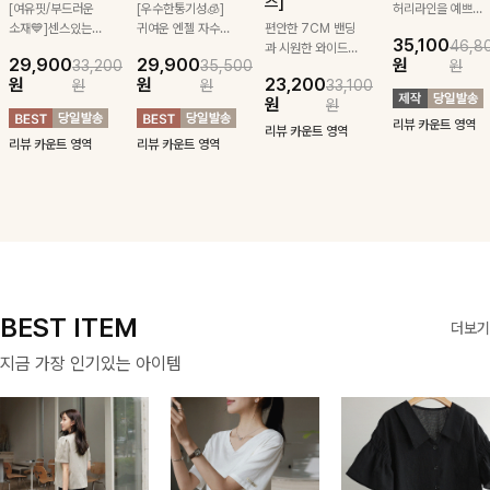
즈]
[여유핏/부드러운
[우수한통기성🧊]
허리라인을 예쁘게
소재💙]센스있는
귀여운 엔젤 자수
편안한 7CM 밴딩
잡아주는 스트링과
35,100
46,8
스트라이프 패턴에
로 은은한 포인트
과 시원한 와이드
깔끔한 스트라이프
29,900
29,900
원
33,200
35,500
원
귀여운 퍼피 펜던
가 되어주는 니트:)
구김 제로 슬랙스
패턴에 링클프리!
원
원
23,200
원
원
33,100
트로 포인트를 선
카라와 버튼 디테
로 여름 잡아보자 !
💙플레어지는 롱한
원
원
사하는 니트 가디
일로 밋밋함을 덜
기장감까지 완벽한
리뷰 카운트 영역
건을 소개할게요 :)
어냈고 린넨 혼방
데일리 원피스:B
리뷰 카운트 영역
리뷰 카운트 영역
리뷰 카운트 영역
소재로 입자마자
시원함을 느낄 수
있어요🤍
BEST ITEM
더보기
지금 가장 인기있는 아이템