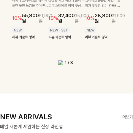
나시와 블라우스를 레이어
잔잔한 체크 셔츠와 골지 니
입체적인 은은한 패턴이 들
턴으로 데일리룩에 포
울 함유 소재로 포근
이직 무드의 니트!레
잔잔한 체크 셔츠와 골지 니
[텐션감↑/구김↓]가볍게
31,900
26,900
원
25,800
35,400
28,60
드한 듯한 느낌을 주며 펜던
트 뷔스티에를 함께 구성해
어가 밋밋함 없이 연출되며
인트를 더해줄 아이템
하면서도 가볍게 착용
터리 펜던트로 고급스
트 뷔스티에를 함께 구성해
입기만 해도 코디가 완성되
가볍고 시원한 링클 원피스
10%
10%
원
원
원
원
트와 소매 롤업 디테일로 더
코디 고민 없이 완성도 높은
퍼프 소매와 레이스 디테일
입니다 카라넥 디자인
되는 니트예요🧶 세
러운 포인트를 내어주
코디 고민 없이 완성도 높은
는 세트 아이템으로, 자연스
와 스트링 자켓이 세트로 구
리뷰 카운트 영역
55,800
32,400
28,800
61,900
35,900
31,900
욱 세련되고 밑단에 밴딩이
레이어드룩을 연출해주는
로 사랑스러운 분위기가 느
32,400
29,900
35,900
33,900
으로 깔끔한 이미지로
로 골지 짜임 디테일
었어요:D
10%
10%
10%
레이어드룩을 연출해주는 세
럽게 퍼지는 프릴 날개 소매
성되어 코디 고민 없이 완성
10%
12%
원
원
원
원
원
원
내장되어있어 셔링을 은은
세트입니다. 각각 단독으로
껴지는 블라우스🖤
원
원
69,900
원
원
79,400
만들어 주는 7부 니
이 슬림한 실루엣을
트입니다. 각각 단독으로도
가 우아한 포인트를 더해드
도 높은 스타일링을 연출해
12%
하게 연출해주는 블라우스
도 활용 가능해 실용성까지
원
리뷰 카운트 영역
리뷰 카운트 영역
원
트입니다 ~
연출해주며, 부드러운
활용 가능해 실용성까지 갖
립니다💕 잔잔한 링클 텍스
주는 아이템 🤍 따로 또 같
에요:)
갖춘 아이템이에요🤎
신축성까지 더해져 데
춘 아이템이에요🤎
처 소재와 편안한 허리밴딩
이 활용하기 좋아 실용적이
리뷰 카운트 영역
리뷰 카운트 영역
리뷰 카운트 영역
일리로 즐기기 좋답니
리뷰 카운트 영역
리뷰 카운트 영역
으로 하루 종일 산뜻하고 쾌
며, 스트링 디테일로 다양한
다🤍
리뷰 카운트 영역
적하게 즐겨보세요!
핏을 연출할 수 있어 데일리
부터 여행룩까지 멋스럽게
즐기기 좋아요 ✨
1
/
3
NEW ARRIVALS
더보기
매일 새롭게 제안하는 신상 라인업