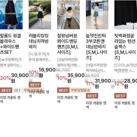
팔롬드 링클
러블리캉캉
찰랑넘버원
늘멋진핀턱
핏백화점골
블라우스
데님치마반
와이드밴딩
3부코튼앤
라입는 텐션
+와이드팬
바지
팬츠[S,M,L
데님반바지
슬랙스
츠SET
사이즈]
[S,M,L사이
[S,M,L사이
[이.염.주.의]가
즈]
즈]
[🔥주문폭주]가
운데 절개라인과
[군살커버만점/
볍게 살랑이는
자연스러운 셔링
썸머소재]가볍
[데일리추천/완
[COOL🧊/핏선
16,900
18,700
소재감으로 시원
으로 캉캉스커트
게 찰랑이는 원
벽커버👍]미운
택]쫀쫀한 스판
10%
30,900
원
35,900
38,600
원
39,800
하고 여성스럽게
를 입은 듯한 느
단과 여유로운
군살은 쏙 가려
15% 소재로 하
20%
10%
원
원
31,900
28,9
원
원
35,800
입어지는 블라우
낌을 주는 치마
와이드 핏으로
주고 다리는 더
루 종일 편안하
11%
12%
원
원
원
스+팬츠 세트
반바지! 데님 소
하루 종일 편안
욱 길어보이게
게 입어지면서
리뷰 카운트 영
🖤 허리 밴딩 디
재로 여성스럽고
하게 착용하실
하는 넉넉한 3
깔끔한 핏까지
역
리뷰 카운트 영
리뷰 카운트 영
테일로 편안하면
캐주얼하게 즐길
수 있는 팬츠입
부 기장감으로
완성해주는 슬랙
역
역
리뷰 카운트 영
리뷰 카운트 영
서도 자연스럽게
수 있어요💙
니다 🖤✨ 허리
편안하면서 핀턱
스🖤 절개와이
역
역
라인 잡아주어
전체 밴딩과 스
디테일로 멋을
드·핀턱와이드·
꾸안꾸 무드로
트링 디테일로
살린 코튼&데님
부츠컷·일자까지
멋스럽게 완성!
안정감 있는 착
반바지에요~!
취향 따라 골라
용감을 더해드려
입기 좋은 4가
요!
지 디자인 구성
으로 데일리부터