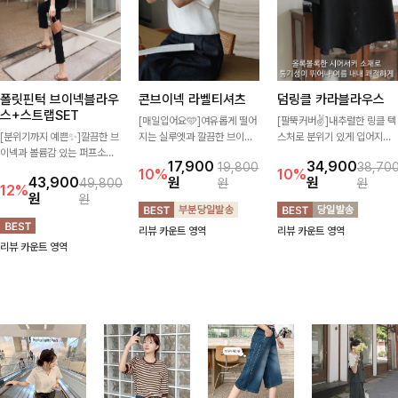
폴릿핀턱 브이넥블라우
콘브이넥 라벨티셔츠
덤링클 카라블라우스
스+스트랩SET
[매일입어요🩵]여유롭게 떨어
[팔뚝커버✌]내추럴한 링클 텍
[분위기까지 예쁜✨]깔끔한 브
지는 실루엣과 깔끔한 브이넥
스처로 분위기 있게 입어지는
이넥과 볼륨감 있는 퍼프소매
디자인으로 데일리하게 즐기기
블라우스🖤 브이넥 카라 디자
17,900
34,900
19,800
38,70
의 조화가 돋보이는 아이템✨
좋은 티셔츠- 소매 라벨 디테
인에 여유로운 소매핏 더해져
10%
10%
43,900
원
원
49,800
원
원
허리 스트랩으로 원하는 핏을
일이 은은한 포인트를 더해 심
여리하면서도 시원한 무드로
12%
원
원
연출할 수 있어 더욱 날씬해 보
플하면서도 센스 있는 스타일
즐기기 좋아요-
이며, 데님부터 슬랙스까지 매
을 완성해드려요!
리뷰 카운트 영역
리뷰 카운트 영역
치만으로도 분위기 있는 스타
리뷰 카운트 영역
일이 완성됩니다🌸