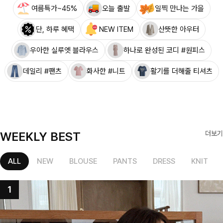
여름특가~45%
오늘 출발
일찍 만나는 가을
단, 하루 혜택
NEW ITEM
산뜻한 아우터
우아한 실루엣 블라우스
하나로 완성된 코디 #원피스
데일리 #팬츠
화사한 #니트
활기를 더해줄 티셔츠
WEEKLY BEST
더보기
ALL
NEW
BLOUSE
PANTS
DRESS
KNIT