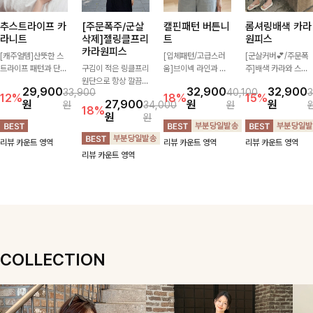
추스트라이프 카
[주문폭주/군살
캘핀패턴 버튼니
롬셔링배색 카라
라니트
삭제]젤링클프리
트
원피스
카라원피스
[캐주얼템]산뜻한 스
[입체패턴/고급스러
[군살커버💕/주문폭
트라이프 패턴과 단정
구김이 적은 링클프리
움]브이넥 라인과 감
주]배색 카라와 스트
한 카라 디자인이 어
원단으로 항상 깔끔하
각적인 패턴이 어우러
라이프 패턴으로 캐주
29,900
32,900
32,900
33,900
40,100
3
우러져 깔끔한 무드를
게 착용 가능하며 일
져 포인트 있게 즐기
얼한 무드를 더한 롱
12%
18%
15%
원
27,900
원
원
원
34,000
원
완성해주는 니트 🤍
자로 떨어지는 넉넉한
기 좋은 가디건 🤍 가
원피스 🖤 셔링 디테
18%
원
원
부드러운 착용감과 편
핏으로 군살을 완벽히
볍게 걸쳐주기만 해도
일과 쫀쫀한 스판 소
안한 핏으로 데님부터
커버해주는 원피스에
스타일리시한 무드를
재로 편안하면서도 여
리뷰 카운트 영역
리뷰 카운트 영역
리뷰 카운트 영역
슬랙스까지 다양하게
요🖤
더해주어 데일리하게
성스럽게 연출돼요
리뷰 카운트 영역
매치하기 좋아 데일리
활용하기 좋아요 ✨
룩부터 출근룩까지 활
용도 높게 즐기기 좋
은 아이템이에요 ✨
COLLECTION