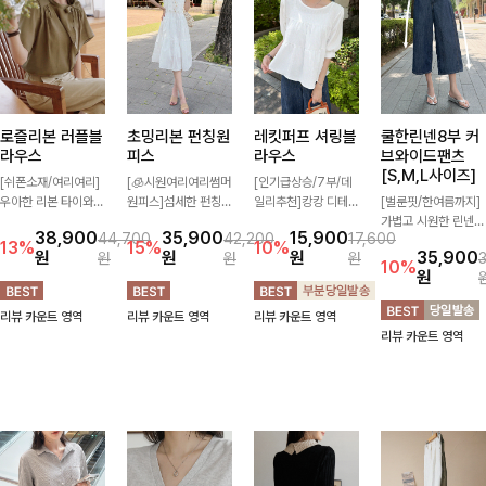
로즐리본 러플블
초밍리본 펀칭원
레킷퍼프 셔링블
쿨한린넨8부 커
라우스
피스
라우스
브와이드팬츠
[S,M,L사이즈]
[쉬폰소재/여리여리]
[🧊시원여리여리썸머
[인기급상승/7부/데
우아한 리본 타이와
원피스]섬세한 펀칭
일리추천]캉캉 디테일
[벌룬핏/한여름까지]
자연스럽게 흐르는 러
디테일과 리본 포인트
이 더해져 사랑스럽고
가볍고 시원한 린넨
38,900
35,900
15,900
44,700
42,200
17,600
플 디테일이 여성스러
가 어우러져 사랑스러
풍성한 실루엣을 완성
혼방 소재로 한여름까
13%
15%
10%
원
원
원
35,900
원
원
원
운 분위기를 더해주는
운 무드를 더한 원피
해주는 블라우스 🤍
지 쾌적하게 즐기기
10%
원
블라우스 🤎 하늘하
스 🤍 여리하게 퍼지
가볍게 퍼지는 핏으로
좋은 8부 커브 와이드
늘한 소재감과 여유롭
는 실루엣으로 로맨틱
체형을 자연스럽게 커
팬츠 🤍 자연스럽게
리뷰 카운트 영역
리뷰 카운트 영역
리뷰 카운트 영역
게 떨어지는 실루엣으
하고 여성스럽게 연출
버해주며 여성스럽게
떨어지는 커브핏이 멋
리뷰 카운트 영역
로 얼굴까지 화사해
돼요 ✨
즐기기 좋아요 ✨
스러운 실루엣을 연출
보이며 세련되게 즐기
해줘요 ✨
기 좋아요