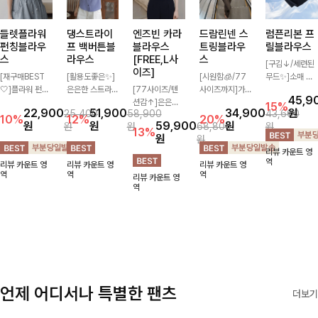
들렛플라워
댕스트라이
엔즈빈 카라
럼픈리본 프
드람린넨 스
펀칭블라우
프 백버튼블
블라우스
릴블라우스
트링블라우
스
라우스
[FREE,L사
스
[구김↓/세련된
이즈]
[재구매BEST
[활용도좋은✨]
무드✨]소매 핀
[시원함🧊/77
🤍]플라워 펀칭
은은한 스트라이
[77사이즈/텐
턱으로 핏을 깔
사이즈까지]가
45,9
패턴이 너무나도
프 패턴이 더해
션감↑]은은한
끔하게 잡아주고
볍고 내추럴한
15%
22,900
51,900
원
34,900
25,400
58,900
43,600
사랑스러워 자꾸
져 심플한 코디
버튼과 세일러
프릴 디자인이
텍스처가 돋보이
10%
12%
20%
원
원
59,900
원
원
원
68,800
원
만 손이 가는 아
에도 세련된 포
카라 디테일이
들어간 세일러
는 블라우스로,
13%
원
원
이템 ! 어깨 퍼프
인트를 더해드리
더해져 단정하면
카라와 리본으로
답답함 없는 슬
리뷰 카운트 영
디자인이 귀여운
며 깔끔한 스트
서도 여성스러운
여성스럽고 러블
릿 카라 디자인
역
리뷰 카운트 영
리뷰 카운트 영
리뷰 카운트 영
무드를 주는 블
라이프 디테일로
무드가 느껴지는
리한 분위기를
이 얼굴선을 더
역
역
역
리뷰 카운트 영
라우스입니다 ~
유행 없이 오래
블라우스예요 여
더한 블라우스♡
욱 시원하게 연
역
함께하기 좋은
유로운 핏과 차
출해드립니다
블라우스예요
르르 떨어지는
🤍🌿
실루엣으로 데일
리는 물론 출근
룩까지 깔끔하게
즐기기 좋은 아
이템이랍니다
언제 어디서나 특별한 팬츠
더보기