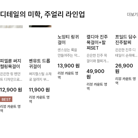
디테일의 미학, 주얼리 라인업
더보기
피엘룬 써지
벤뮤트 드롭
노잉티 링귀
캘디아 진주
프일드 담수
컬링목걸이
귀걸이
걸이
목걸이+팔
진주팔찌
찌SET
은은한 링 펜던
써지컬스틸 소재
센스있는 룩을
은은한 진주 디
트 디자인으로
로 알러지 부담
만들어주는 악세
은은한 진주 목
테일이 손목에
심플한 POINT,
없이 편안하게
사리심플한 디자
걸이와 팔찌가
고급스러운 포인
12,900
원
11,900
원
13,900
원
26,900
써지컬스틸 소재
착용하기 좋은
인의 링 귀걸이
세트로 구성되어
트를 더해주는
49,900
원
로 변색 걱정 없
귀걸이예요부드
로 매일 손이 가
한 번에 완성도
팔찌 🤍 심플하
리뷰 카운트 영
리뷰 카운트 영
원
이 데일리로 착
러운 곡선의 드
역
요-
역
높은 스타일링을
면서도 우아한
리뷰 카운트 영
리뷰 카운트 영
용하기 좋아요-
롭 라인이 얼굴
연출해주는 아이
디자인으로 데일
역
리뷰 카운트 영
역
선을 따라 은은
템 🤍 데일리룩
역
리룩은 물론 하
하게 포인트를
부터 하객룩, 모
객룩, 특별한 날
더해준답니다
임룩까지 우아한
까지 다양한 스
포인트를 더해주
타일에 자연스럽
며 따로 또는 함
게 어우러져요