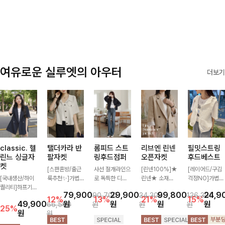
감에 캐주얼한
려요!
감성까지 더해져
데일리하게 손이
자주 가요
여유로운 실루엣의 아우터
더보기
classic. 헬
탤더카라 반
롬피드 스트
리브엔 린넨
필밋스트링
린느 싱글자
팔자켓
링후드점퍼
오픈자켓
후드베스트
켓
[스판혼방/출근
사선 절개라인으
[린넨100%]★
[레이어드/구김
[국내생산/하이
룩추천✨]가볍
로 독특한 디자
린넨★ 소재의
걱정NO]가볍게
퀄리티]하프기
게 툭 걸치기 좋
인을 담았으며
시원함과 오픈
툭 걸치기 좋은
79,900
29,900
99,800
24,9
90,700
34,300
126,300
장의 부담스럽지
은 반팔 자켓으
가볍고 심플해서
디자인으로 더욱
캐주얼 무드의
12%
13%
21%
15%
49,900
원
원
원
원
66,500
원
원
원
않은 기장으로
로, 큼직한 버튼
데일리로 간단하
경쾌한 자켓! 자
스트링 후드 베
25%
원
원
클래식이 주는
과 플랩 포켓 디
게 걸치기 좋은
수 디테일로 세
스트 🖤 밑단 스
멋!스탠다드한
테일이 캐주얼하
스트링점퍼에요!
련된 포인트까지
트링 디테일로