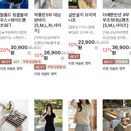
팔롬드 링클블라
딱좋은5부 데님
샬븐골지 브이넥
더예쁜린넨 8부
우스+와이드팬
반바지
니트
부츠컷데님팬츠
츠SET
[S,M,L,XL사이
[S,M,L사이즈]
[활용도↑/미니멀룩
즈]
[🔥주문폭주]가볍게
🩶]넓은 브이넥 라인
[미운군살커버/쫀쫀
살랑이는 소재감으로
[허벅지군살커버/히
과 쫀쫀한 골지 소재
👍]군살을 잡아주는
22,900
25,400
시원하고 여성스럽게
든밴딩]여유롭게 떨어
로 몸에 편안하게 닿
깔끔한 부츠컷 핏에
10%
30,900
원
36,900
38,600
원
입어지는 블라우스
지는 와이드핏과 부담
으며 슬림한 실루엣을
발목이 드러나는 8부
20%
12%
원
26,900
원
원
29,800
+팬츠 세트 🖤 허리
없는 5부 기장으로 편
만들어주고 데일리로
기장으로 다리를 슬림
10%
원
원
밴딩 디테일로 편안하
안하게 즐기기 좋은
입어도 손색없는 니트
하고 길어보이게 만들
리뷰 카운트 영역
면서도 자연스럽게 라
데님 팬츠 ✨ 빈티지
에요!
어주며 생지 소재로
리뷰 카운트 영역
리뷰 카운트 영역
인 잡아주어 꾸안꾸
한 워싱감이 더해져
멋을 더한 데님팬츠에
리뷰 카운트 영역
무드로 멋스럽게 완
캐주얼하면서도 트렌
요~!
성!
디한 무드로 연출