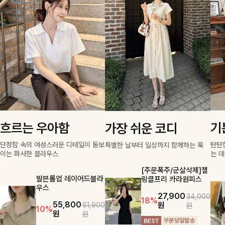
흐르는 우아함
기
가장 쉬운 코디
단정함 속의 여성스러운 디테일이 돋보
탄탄한
특별한 날부터 일상까지 함께하는 룩
이는 화사한 블라우스
는 
[주문폭주/군살삭제]젤
발븐롤업 레이어드블라
링클프리 카라원피스
우스
27,900
34,000
18%
55,800
원
61,900
원
10%
원
원