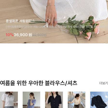
룬셀퍼프 셔링원피스
[데이트룩추천🩷]은은한 셔링 디테일과 퍼프 소매가 어우러져 사랑스러운 무드를 완성해주는 원
모크 밴딩이 슬림한 실루엣을 연출해주며, 자연스럽게 퍼지는 플레어 라인으로 여성스럽고 편안
10%
36,900
원
40,900원
요
여름을 위한 우아한 블라우스/셔츠
더보기