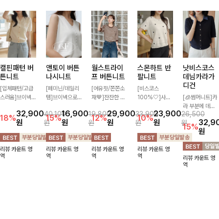
캘핀패턴 버
앤토이 버튼
월스트라이
스몬하트 반
낫비스코스
튼니트
나시니트
프 버튼니트
팔니트
데님카라가
디건
[입체패턴/고급
[페미닌/데일리
[여유핏/쫀쫀소
[비스코스
스러움]브이넥
템]브이넥으로
재🤎]잔잔한 스
100%🤍]사랑
[🧊썸머니트]카
라인과 감각적인
답답하지 않고
트라이프 패턴과
스러운 하트 자
라 부분에 데님
32,900
16,900
29,900
23,900
40,100
19,800
33,900
26,500
패턴이 어우러져
베이직한 디자인
버튼 포인트가
수와 은은한 펀
배색으로 레이어
18%
15%
12%
10%
원
원
원
원
32,9
원
원
원
원
포인트 있게 즐
의이너로 단독으
더해져 캐주얼하
칭 짜임이 만나
드한 듯한 느낌
15%
원
기기 좋은 가디
로도 언제나 만
면서도 세련된
로맨틱한 무드를
을 주며 비스코
건 🤍 가볍게 걸
능 아이템!산뜻
무드를 연출해주
더해주는 반팔
스 혼방 소재로
리뷰 카운트 영
리뷰 카운트 영
리뷰 카운트 영
리뷰 카운트 영
쳐주기만 해도
한 여름, 시원하
는 니트- 가볍고
니트-가볍고 통
시원쾌적하게 즐
역
역
역
역
리뷰 카운트 영
스타일리시한 무
게 보내요 :) ♡
부드러운 착용감
기성 좋은 니트
길 수 있는 가디
역
드를 더해주어
으로 단독은 물
소재로 한여름까
건이에요~!
데일리하게 활용
론 데일리룩으로
지 시원하게
하기 좋아요 ✨
활용하기 좋은
아이템!