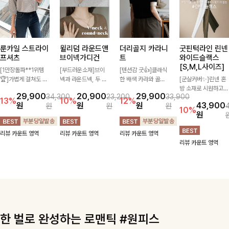
룬카일 스트라이
윌리덤 라운드앤
더리골지 카라니
굿핀턱라인 린넨
프셔츠
브이넥가디건
트
와이드슬랙스
[S,M,L사이즈]
[1만장돌파**1위템
[부드러운소재]브이
[텐션감 굿👍]클래식
🏆]가볍게 걸쳐도 살
넥과 라운드넥, 두 가
한 배색 카라와 골드
[군살커버✨]린넨 혼
아나는 산뜻한 컬러
지 넥 라인 중 취향에
버튼 디테일이 세련된
방 소재로 시원하고
29,900
20,900
29,900
34,300
23,200
33,900
감, 여름에 딱 맞는 코
맞게 선택할 수 있는
포인트를 더해주는 니
쾌적하게 즐기기 좋은
13%
10%
12%
원
원
원
43,900
원
원
원
튼 셔츠❤️ 여유 있는
활용도 높은 가디건
트입니다. 세로 골지
와이드 슬랙스입니다.
10%
원
핏과 스트라이프 패
🤍 부드러운 착용감
짜임이 슬림한 실루엣
핀턱 디테일과 여유로
턴, 자연스러운 실루
과 베이직한 디자인으
을 연출해 단정하면서
운 와이드 핏이 더해
리뷰 카운트 영역
리뷰 카운트 영역
리뷰 카운트 영역
엣으로 데일리 코디에
로 단독은 물론 가볍
도 여성스러운 무드를
져 길고 멋스러운 실
리뷰 카운트 영역
부담 없이 매치된답니
게 걸쳐 입기 좋아 데
완성해드려요.
루엣을 완성해드려
다:)
일리룩부터 출근룩까
요-
지 다양하게 즐기기
좋은 아이템이에요 ✨
한 벌로 완성하는 로맨틱 #원피스