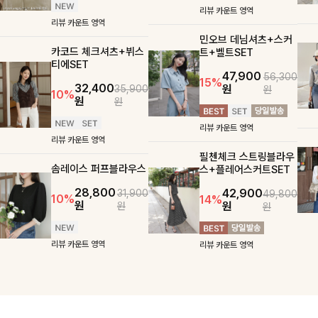
리뷰 카운트 영역
리뷰 카운트 영역
민오브 데님셔츠+스커
카코드 체크셔츠+뷔스
트+벨트SET
티에SET
47,900
56,300
15%
32,400
원
35,900
원
10%
원
원
리뷰 카운트 영역
리뷰 카운트 영역
필첸체크 스트링블라우
솜레이스 퍼프블라우스
스+플레어스커트SET
28,800
42,900
31,900
49,800
10%
14%
원
원
원
원
리뷰 카운트 영역
리뷰 카운트 영역