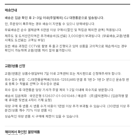
배송안내
배송은 입금 확인 후 2~3일 이내(주말제외) CJ 대한통운으로 발송됩니다.
단, 주문량이 폭주하는 경우 배송이 지연될 수 있으니 양해바랍니다.
무료배송은 순수 결제금액 6만원 이상 구매시(할인 및 적립금 제외한 금액) 적용됩니다.
제주도 및 도서산간지역은 추가배송비(도선료) 3,000원이 부과됩니다. (무료배송,교환/반품
시에도 도선료는 고객님 부담)
모든 배송 과정은 CCTV로 촬영 후 출고 진행되고 있어 상품을 고의적으로 훼손하시는 경우
확인이 가능하며 교환/반품 처리 절대 불가합니다.
교환/반품 신청
교환/반품은 상품수령일부터 7일 이내 고객센터 또는 게시판으로 신청해주셔야 합니다.
회수 접수 방법 : CJ대한통운택배(1588-1255)ARS 연결 후 1번 ▷ 1번 ▷ 받으신 운송장 번
호 등록 ▷ 착불로 선택 ▷ 회수접수 완료
회수 접수 후 대한통운 담당 기사가 주말 제외 1-2일 이내에 회수지로 방문합니다.
배송비 입금계좌 : 국민은행 512637-01-001048 / 예금주 : (주)클릭앤퍼니 (입금자명 옆
에 휴대폰 뒷번호 4자리 기재 요청)
대량 구매 후 반품 시 반품 수거 비용이 1만원 이상 추가 부과될 수 있습니다. (30만원 이상 주
문건/상품 개수 70% 이상 반품 시)
상습적인 대량 반품 시 구매에 제한이 있을 수 있습니다.
해외에서 확인된 불량제품