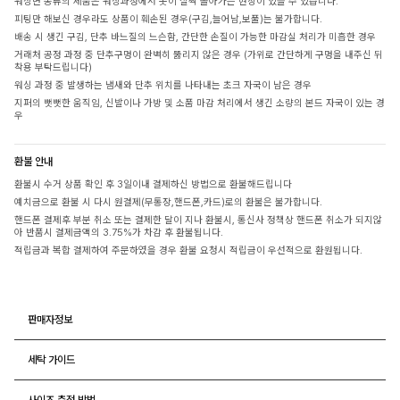
워싱면 종류의 제품은 워싱과정에서 옷이 살짝 돌아가는 현상이 있을 수 있습니다.
피팅만 해보신 경우라도 상품이 훼손된 경우(구김,늘어남,보풀)는 불가합니다.
배송 시 생긴 구김, 단추 바느질의 느슨함, 간단한 손질이 가능한 마감실 처리가 미흡한 경우
거래처 공정 과정 중 단추구멍이 완벽히 뚫리지 않은 경우 (가위로 간단하게 구멍을 내주신 뒤
착용 부탁드립니다)
워싱 과정 중 발생하는 냄새와 단추 위치를 나타내는 초크 자국이 남은 경우
지퍼의 뻣뻣한 움직임, 신발이나 가방 및 소품 마감 처리에서 생긴 소량의 본드 자국이 있는 경
우
환불 안내
환불시 수거 상품 확인 후 3일이내 결제하신 방법으로 환불해드립니다
예치금으로 환불 시 다시 원결제(무통장,핸드폰,카드)로의 환불은 불가합니다.
핸드폰 결제후 부분 취소 또는 결제한 달이 지나 환불시, 통신사 정책상 핸드폰 취소가 되지않
아 반품시 결제금액의 3.75%가 차감 후 환불됩니다.
적립금과 복합 결제하여 주문하였을 경우 환불 요청시 적립금이 우선적으로 환원됩니다.
판매자정보
세탁 가이드
사이즈 측정 방법