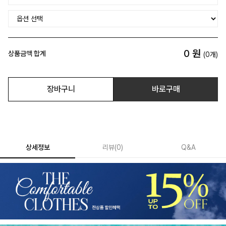
0
원
상품금액 합계
(
0
개)
장바구니
바로구매
상세정보
리뷰
(
0
)
Q&A