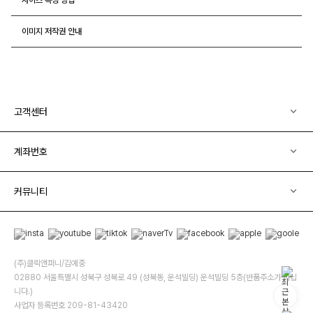
이미지 저작권 안내
고객센터
계좌번호
커뮤니티
(주)클릭앤퍼니/김예중
02880 서울특별시 성북구 성북로 49 (성북동, 운석빌딩) 운석빌딩 5층(반품주소가 아닙
니다.)
사업자 등록번호 209-81-43420