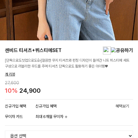
센비드 티셔츠+뷔스티에SET
[단독으로도셋업으로도👍]깔끔한 무지 티셔츠와 펀칭 디자인이 들어간 니트 뷔스티에 세트
구성으로 러블리한 무드를 주며 티셔츠 단독으로도 활용하기 좋은 아이템♥
개 리뷰
27,600
10%
24,900
신규가입 혜택
신규가입 혜택
혜택보기
무이자 카드
최대 6개월 무이자