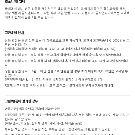
반품/교환 안내
국내에서 배송 받은 상품을 개인적으로 해외에 전달하신 후 불량제품으로 확인되었을 경우,
해당 제품이 클릭앤퍼니로 도착된 후에 교환/반품 처리가 가능하며, 클릭앤퍼니에서는 국내택
배비에 한해서 운송비를 부담 합니다
교환운임 안내
상품 교환은 동일 상품 또는 타 상품으로도 교환 가능하며, 교환시 교환배송비 6,000원은 고
객님 부담입니다.
(상품을 저희쪽에 보내는 배송비 3,000+고객님께 다시 발송되는 배송비 3,000)
상품 불량일 경우 : 동일 상품으로 교환시 클릭앤퍼니에서 왕복 운임을 모두 부담합니다.
상품 불량일 경우 : 동일 상품 외 타 상품이나 옵션 변경시 배송비 3,000원 고객님 부담입니
다.
상품 불량일 경우 : 교환이 아닌 변심으로 반품을 할 경우 초기 배송비 3,000원은 고객님 부
담입니다.
(인위적인 훼손 & 수선 등의 악용을 방지하기 위함이니 양해부탁드립니다)
*교환/반품시에도 추가 발생되는 모든 도선료는 고객님께서 부담해주셔야 합니다.
교환/반품이 불가한 경우
반품기한(상품 수령후 7일)이 경과한 경우
공정거래, 표준약관 제 15조 2항에 의한 이용자의 사용 또는 일부 소비에 의하여 재화 가치가
현저히 감소한 경우
(착용 흔적, 화장품, 탈취제 냄새, 세탁, 수선, 택훼손 포함)
세탁을 하신 경우나 착용을 하신 후에는 불량이 발견되어도 교환/반품이 불가합니다.