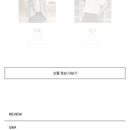
SA
EJ
168cm
165cm
TOP(55)
TOP(55)
BOTTOM(26)
BOTTOM(26)
SHOES(240)
SHOES(240)
상품 정보 더보기
REVIEW
Q&A