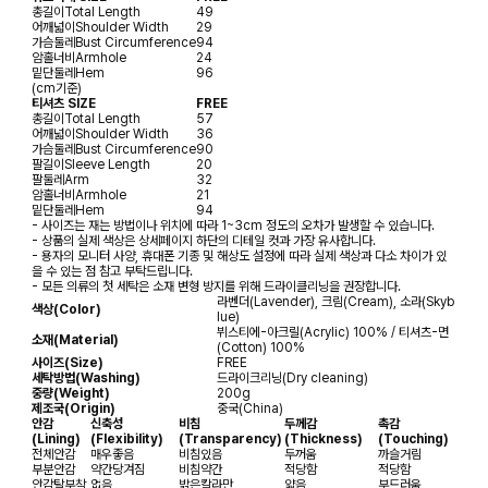
총길이
Total Length
49
어깨넓이
Shoulder Width
29
가슴둘레
Bust Circumference
94
암홀너비
Armhole
24
밑단둘레
Hem
96
(cm기준)
티셔츠 SIZE
FREE
총길이
Total Length
57
어깨넓이
Shoulder Width
36
가슴둘레
Bust Circumference
90
팔길이
Sleeve Length
20
팔둘레
Arm
32
암홀너비
Armhole
21
밑단둘레
Hem
94
- 사이즈는 재는 방법이나 위치에 따라 1~3cm 정도의 오차가 발생할 수 있습니다.
- 상품의 실제 색상은 상세페이지 하단의 디테일 컷과 가장 유사합니다.
- 용자의 모니터 사양, 휴대폰 기종 및 해상도 설정에 따라 실제 색상과 다소 차이가 있
을 수 있는 점 참고 부탁드립니다.
- 모든 의류의 첫 세탁은 소재 변형 방지를 위해 드라이클리닝을 권장합니다.
라벤더(Lavender), 크림(Cream), 소라(Skyb
색상(Color)
lue)
뷔스티에-아크릴(Acrylic) 100% / 티셔츠-면
소재(Material)
(Cotton) 100%
사이즈(Size)
FREE
세탁방법(Washing)
드라이크리닝(Dry cleaning)
중량(Weight)
200g
제조국(Origin)
중국(China)
안감
신축성
비침
두께감
촉감
(Lining)
(Flexibility)
(Transparency)
(Thickness)
(Touching)
전체안감
매우좋음
비침있음
두꺼움
까슬거림
부분안감
약간당겨짐
비침약간
적당함
적당함
안감탈부착
없음
밝은칼라만
얇음
부드러움