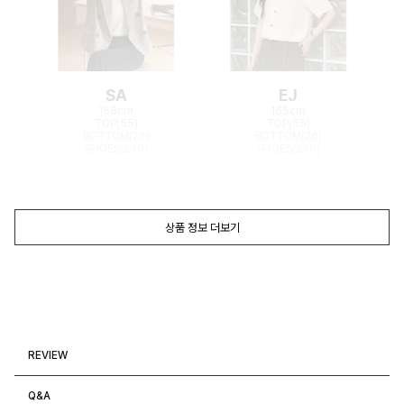
SA
EJ
168cm
165cm
TOP(55)
TOP(55)
BOTTOM(26)
BOTTOM(26)
SHOES(240)
SHOES(240)
상품 정보 더보기
REVIEW
Q&A