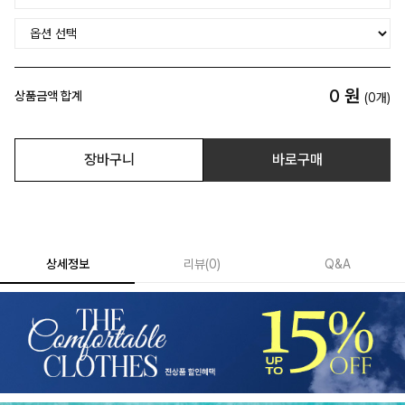
0
원
상품금액 합계
(
0
개)
장바구니
바로구매
상세정보
리뷰
(
0
)
Q&A