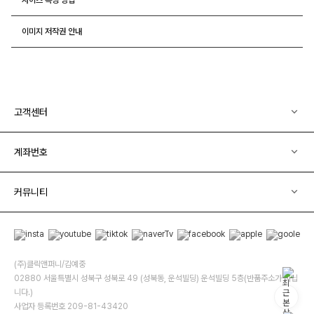
이미지 저작권 안내
고객센터
계좌번호
커뮤니티
(주)클릭앤퍼니/김예중
02880 서울특별시 성북구 성북로 49 (성북동, 운석빌딩) 운석빌딩 5층(반품주소가 아닙
니다.)
사업자 등록번호 209-81-43420