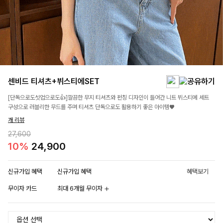
센비드 티셔츠+뷔스티에SET
[단독으로도셋업으로도👍]깔끔한 무지 티셔츠와 펀칭 디자인이 들어간 니트 뷔스티에 세트
구성으로 러블리한 무드를 주며 티셔츠 단독으로도 활용하기 좋은 아이템♥
개 리뷰
27,600
10%
24,900
신규가입 혜택
신규가입 혜택
혜택보기
무이자 카드
최대 6개월 무이자