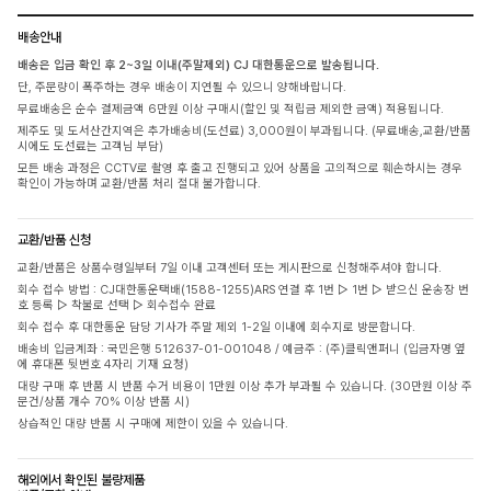
배송안내
배송은 입금 확인 후 2~3일 이내(주말제외) CJ 대한통운으로 발송됩니다.
단, 주문량이 폭주하는 경우 배송이 지연될 수 있으니 양해바랍니다.
무료배송은 순수 결제금액 6만원 이상 구매시(할인 및 적립금 제외한 금액) 적용됩니다.
제주도 및 도서산간지역은 추가배송비(도선료) 3,000원이 부과됩니다. (무료배송,교환/반품
시에도 도선료는 고객님 부담)
모든 배송 과정은 CCTV로 촬영 후 출고 진행되고 있어 상품을 고의적으로 훼손하시는 경우
확인이 가능하며 교환/반품 처리 절대 불가합니다.
교환/반품 신청
교환/반품은 상품수령일부터 7일 이내 고객센터 또는 게시판으로 신청해주셔야 합니다.
회수 접수 방법 : CJ대한통운택배(1588-1255)ARS 연결 후 1번 ▷ 1번 ▷ 받으신 운송장 번
호 등록 ▷ 착불로 선택 ▷ 회수접수 완료
회수 접수 후 대한통운 담당 기사가 주말 제외 1-2일 이내에 회수지로 방문합니다.
배송비 입금계좌 : 국민은행 512637-01-001048 / 예금주 : (주)클릭앤퍼니 (입금자명 옆
에 휴대폰 뒷번호 4자리 기재 요청)
대량 구매 후 반품 시 반품 수거 비용이 1만원 이상 추가 부과될 수 있습니다. (30만원 이상 주
문건/상품 개수 70% 이상 반품 시)
상습적인 대량 반품 시 구매에 제한이 있을 수 있습니다.
해외에서 확인된 불량제품