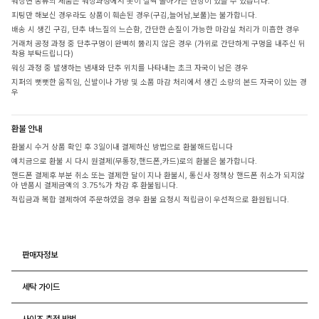
워싱면 종류의 제품은 워싱과정에서 옷이 살짝 돌아가는 현상이 있을 수 있습니다.
피팅만 해보신 경우라도 상품이 훼손된 경우(구김,늘어남,보풀)는 불가합니다.
배송 시 생긴 구김, 단추 바느질의 느슨함, 간단한 손질이 가능한 마감실 처리가 미흡한 경우
거래처 공정 과정 중 단추구멍이 완벽히 뚫리지 않은 경우 (가위로 간단하게 구멍을 내주신 뒤
착용 부탁드립니다)
워싱 과정 중 발생하는 냄새와 단추 위치를 나타내는 초크 자국이 남은 경우
지퍼의 뻣뻣한 움직임, 신발이나 가방 및 소품 마감 처리에서 생긴 소량의 본드 자국이 있는 경
우
환불 안내
환불시 수거 상품 확인 후 3일이내 결제하신 방법으로 환불해드립니다
예치금으로 환불 시 다시 원결제(무통장,핸드폰,카드)로의 환불은 불가합니다.
핸드폰 결제후 부분 취소 또는 결제한 달이 지나 환불시, 통신사 정책상 핸드폰 취소가 되지않
아 반품시 결제금액의 3.75%가 차감 후 환불됩니다.
적립금과 복합 결제하여 주문하였을 경우 환불 요청시 적립금이 우선적으로 환원됩니다.
판매자정보
세탁 가이드
사이즈 측정 방법