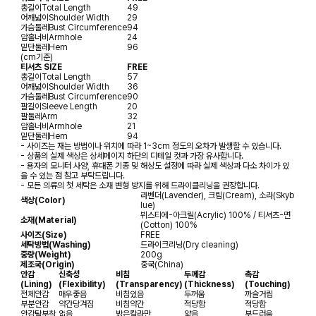
총길이
Total Length
49
어깨넓이
Shoulder Width
29
가슴둘레
Bust Circumference
94
암홀너비
Armhole
24
밑단둘레
Hem
96
(cm기준)
티셔츠 SIZE
FREE
총길이
Total Length
57
어깨넓이
Shoulder Width
36
가슴둘레
Bust Circumference
90
팔길이
Sleeve Length
20
팔둘레
Arm
32
암홀너비
Armhole
21
밑단둘레
Hem
94
- 사이즈는 재는 방법이나 위치에 따라 1~3cm 정도의 오차가 발생할 수 있습니다.
- 상품의 실제 색상은 상세페이지 하단의 디테일 컷과 가장 유사합니다.
- 용자의 모니터 사양, 휴대폰 기종 및 해상도 설정에 따라 실제 색상과 다소 차이가 있
을 수 있는 점 참고 부탁드립니다.
- 모든 의류의 첫 세탁은 소재 변형 방지를 위해 드라이클리닝을 권장합니다.
라벤더(Lavender), 크림(Cream), 소라(Skyb
색상(Color)
lue)
뷔스티에-아크릴(Acrylic) 100% / 티셔츠-면
소재(Material)
(Cotton) 100%
사이즈(Size)
FREE
세탁방법(Washing)
드라이크리닝(Dry cleaning)
중량(Weight)
200g
제조국(Origin)
중국(China)
안감
신축성
비침
두께감
촉감
(Lining)
(Flexibility)
(Transparency)
(Thickness)
(Touching)
전체안감
매우좋음
비침있음
두꺼움
까슬거림
부분안감
약간당겨짐
비침약간
적당함
적당함
안감탈부착
없음
밝은칼라만
얇음
부드러움