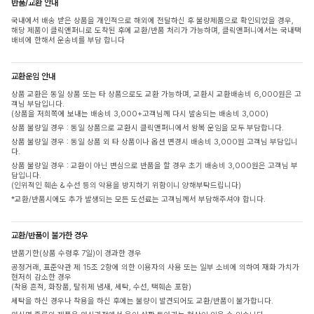
반품/교환 안내
국내에서 배송 받은 상품을 개인적으로 해외에 전달하신 후 불량제품으로 확인되었을 경우,
해당 제품이 클릭앤퍼니로 도착된 후에 교환/반품 처리가 가능하며, 클릭앤퍼니에서는 국내택
배비에 한해서 운송비를 부담 합니다
교환운임 안내
상품 교환은 동일 상품 또는 타 상품으로도 교환 가능하며, 교환시 교환배송비 6,000원은 고
객님 부담입니다.
(상품을 저희쪽에 보내는 배송비 3,000+고객님께 다시 발송되는 배송비 3,000)
상품 불량일 경우 : 동일 상품으로 교환시 클릭앤퍼니에서 왕복 운임을 모두 부담합니다.
상품 불량일 경우 : 동일 상품 외 타 상품이나 옵션 변경시 배송비 3,000원 고객님 부담입니
다.
상품 불량일 경우 : 교환이 아닌 변심으로 반품을 할 경우 초기 배송비 3,000원은 고객님 부
담입니다.
(인위적인 훼손 & 수선 등의 악용을 방지하기 위함이니 양해부탁드립니다)
*교환/반품시에도 추가 발생되는 모든 도선료는 고객님께서 부담해주셔야 합니다.
교환/반품이 불가한 경우
반품기한(상품 수령후 7일)이 경과한 경우
공정거래, 표준약관 제 15조 2항에 의한 이용자의 사용 또는 일부 소비에 의하여 재화 가치가
현저히 감소한 경우
(착용 흔적, 화장품, 탈취제 냄새, 세탁, 수선, 택훼손 포함)
세탁을 하신 경우나 착용을 하신 후에는 불량이 발견되어도 교환/반품이 불가합니다.