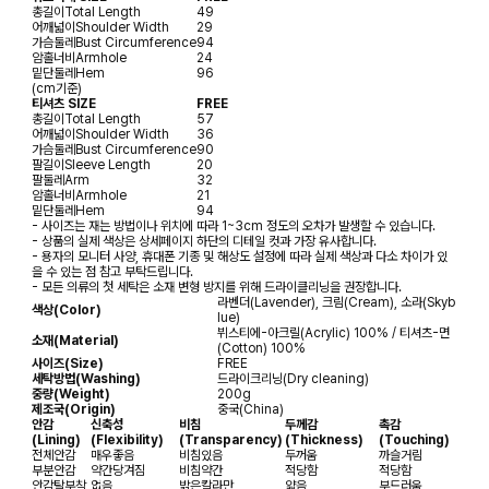
총길이
Total Length
49
어깨넓이
Shoulder Width
29
가슴둘레
Bust Circumference
94
암홀너비
Armhole
24
밑단둘레
Hem
96
(cm기준)
티셔츠 SIZE
FREE
총길이
Total Length
57
어깨넓이
Shoulder Width
36
가슴둘레
Bust Circumference
90
팔길이
Sleeve Length
20
팔둘레
Arm
32
암홀너비
Armhole
21
밑단둘레
Hem
94
- 사이즈는 재는 방법이나 위치에 따라 1~3cm 정도의 오차가 발생할 수 있습니다.
- 상품의 실제 색상은 상세페이지 하단의 디테일 컷과 가장 유사합니다.
- 용자의 모니터 사양, 휴대폰 기종 및 해상도 설정에 따라 실제 색상과 다소 차이가 있
을 수 있는 점 참고 부탁드립니다.
- 모든 의류의 첫 세탁은 소재 변형 방지를 위해 드라이클리닝을 권장합니다.
라벤더(Lavender), 크림(Cream), 소라(Skyb
색상(Color)
lue)
뷔스티에-아크릴(Acrylic) 100% / 티셔츠-면
소재(Material)
(Cotton) 100%
사이즈(Size)
FREE
세탁방법(Washing)
드라이크리닝(Dry cleaning)
중량(Weight)
200g
제조국(Origin)
중국(China)
안감
신축성
비침
두께감
촉감
(Lining)
(Flexibility)
(Transparency)
(Thickness)
(Touching)
전체안감
매우좋음
비침있음
두꺼움
까슬거림
부분안감
약간당겨짐
비침약간
적당함
적당함
안감탈부착
없음
밝은칼라만
얇음
부드러움