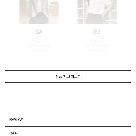
SA
EJ
168cm
165cm
TOP(55)
TOP(55)
BOTTOM(26)
BOTTOM(26)
SHOES(240)
SHOES(240)
상품 정보 더보기
REVIEW
Q&A