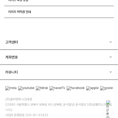
이미지 저작권 안내
고객센터
계좌번호
커뮤니티
(주)클릭앤퍼니/김예중
02880 서울특별시 성북구 성북로 49 (성북동, 운석빌딩) 운석빌딩 5층(반품주소가 아닙
니다.)
사업자 등록번호 209-81-43420