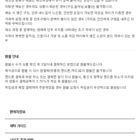
워싱면 종류의 제품은 워싱과정에서 옷이 살짝 돌아가는 현상이 있을 수 있습니다.
피팅만 해보신 경우라도 상품이 훼손된 경우(구김,늘어남,보풀)는 불가합니다.
배송 시 생긴 구김, 단추 바느질의 느슨함, 간단한 손질이 가능한 마감실 처리가 미흡한 경우
거래처 공정 과정 중 단추구멍이 완벽히 뚫리지 않은 경우 (가위로 간단하게 구멍을 내주신 뒤
착용 부탁드립니다)
워싱 과정 중 발생하는 냄새와 단추 위치를 나타내는 초크 자국이 남은 경우
지퍼의 뻣뻣한 움직임, 신발이나 가방 및 소품 마감 처리에서 생긴 소량의 본드 자국이 있는 경
우
환불 안내
환불시 수거 상품 확인 후 3일이내 결제하신 방법으로 환불해드립니다
예치금으로 환불 시 다시 원결제(무통장,핸드폰,카드)로의 환불은 불가합니다.
핸드폰 결제후 부분 취소 또는 결제한 달이 지나 환불시, 통신사 정책상 핸드폰 취소가 되지않
아 반품시 결제금액의 3.75%가 차감 후 환불됩니다.
적립금과 복합 결제하여 주문하였을 경우 환불 요청시 적립금이 우선적으로 환원됩니다.
판매자정보
세탁 가이드
사이즈 측정 방법