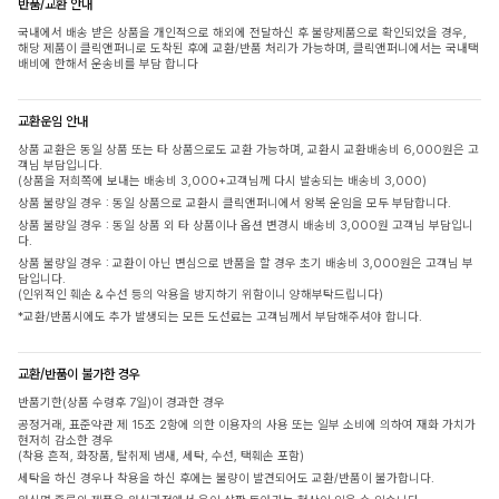
반품/교환 안내
국내에서 배송 받은 상품을 개인적으로 해외에 전달하신 후 불량제품으로 확인되었을 경우,
해당 제품이 클릭앤퍼니로 도착된 후에 교환/반품 처리가 가능하며, 클릭앤퍼니에서는 국내택
배비에 한해서 운송비를 부담 합니다
교환운임 안내
상품 교환은 동일 상품 또는 타 상품으로도 교환 가능하며, 교환시 교환배송비 6,000원은 고
객님 부담입니다.
(상품을 저희쪽에 보내는 배송비 3,000+고객님께 다시 발송되는 배송비 3,000)
상품 불량일 경우 : 동일 상품으로 교환시 클릭앤퍼니에서 왕복 운임을 모두 부담합니다.
상품 불량일 경우 : 동일 상품 외 타 상품이나 옵션 변경시 배송비 3,000원 고객님 부담입니
다.
상품 불량일 경우 : 교환이 아닌 변심으로 반품을 할 경우 초기 배송비 3,000원은 고객님 부
담입니다.
(인위적인 훼손 & 수선 등의 악용을 방지하기 위함이니 양해부탁드립니다)
*교환/반품시에도 추가 발생되는 모든 도선료는 고객님께서 부담해주셔야 합니다.
교환/반품이 불가한 경우
반품기한(상품 수령후 7일)이 경과한 경우
공정거래, 표준약관 제 15조 2항에 의한 이용자의 사용 또는 일부 소비에 의하여 재화 가치가
현저히 감소한 경우
(착용 흔적, 화장품, 탈취제 냄새, 세탁, 수선, 택훼손 포함)
세탁을 하신 경우나 착용을 하신 후에는 불량이 발견되어도 교환/반품이 불가합니다.