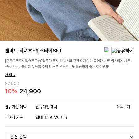
센비드 티셔츠+뷔스티에SET
[단독으로도셋업으로도👍]깔끔한 무지 티셔츠와 펀칭 디자인이 들어간 니트 뷔스티에 세트
구성으로 러블리한 무드를 주며 티셔츠 단독으로도 활용하기 좋은 아이템♥
개 리뷰
27,600
10%
24,900
신규가입 혜택
신규가입 혜택
혜택보기
무이자 카드
최대 6개월 무이자