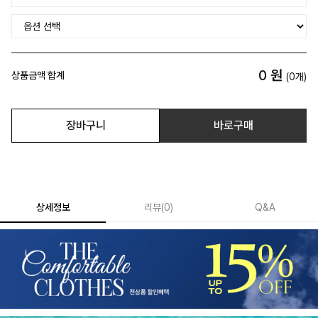
0
원
상품금액 합계
(
0
개)
장바구니
바로구매
상세정보
리뷰
(
0
)
Q&A