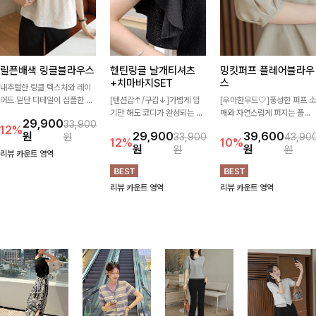
릴픈배색 링클블라우스
헨틴링클 날개티셔츠
밍킷퍼프 플레어블라우
+치마바지SET
스
내추럴한 링클 텍스처와 레이
어드 밑단 디테일이 심플한 디
[텐션감↑/구김↓]가볍게 입
[우아한무드🤍]풍성한 퍼프 소
자인에 포인트를 더해주며, 가
기만 해도 코디가 완성되는 세
매와 자연스럽게 퍼지는 플레
29,900
33,900
볍게 툭 입기만 해도 멋스러운
트 아이템으로, 자연스럽게 퍼
어 실루엣이 여성스러운 무드
12%
원
29,900
39,600
원
33,900
43,90
스타일을 완성해드려요- 여유
지는 프릴 날개 소매가 우아한
를 완성해주는 블라우스 🤍 체
12%
10%
원
원
원
원
로운 핏으로 군살은 자연스럽
포인트를 더해드립니다💕 잔
형을 자연스럽게 커버해주며
리뷰 카운트 영역
게 커버해주고, 편안한 착용감
잔한 링클 텍스처 소재와 편안
걸을 때마다 살랑이는 핏으로
까지 더해 손이 자주 가는 데일
한 허리밴딩으로 하루 종일 산
데일리룩부터 데이트룩까지 화
리뷰 카운트 영역
리뷰 카운트 영역
리 아이템이랍니다🤍
뜻하고 쾌적하게 즐겨보세요!
사하게 즐기기 좋은 아이템이
에요 ✨