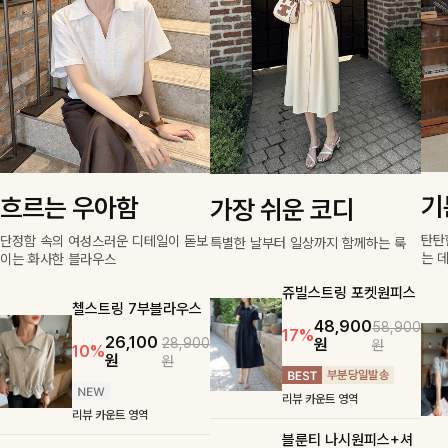
기
흐르는 우아함
가장 쉬운 코디
탄탄
단정함 속의 여성스러운 디테일이 돋보
특별한 날부터 일상까지 함께하는 룩
는 
이는 화사한 블라우스
쥬빌스트링 포켓원피스
첼스트링 7부블라우스
48,900
58,900
17%
26,100
원
28,900
원
10%
원
원
리뷰 카운트 영역
리뷰 카운트 영역
블룬티 나시원피스+셔