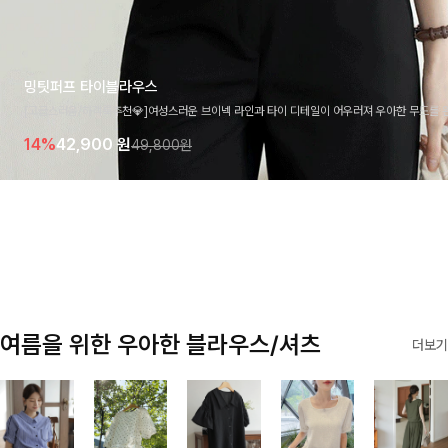
밍팃퍼프 타이블라우스
[고급스러움/하객룩추천💎]여성스러운 브이넥 라인과 타이 디테일이 어우러져 우아한 무드를 
라우스 🤍 여유로운 7부 소매로 편안하게 착용되며 데일리룩부터 출근룩, 하객룩까지 세련된
14%
42,900
원
49,800원
기 좋은 아이템이에요
여름을 위한 우아한 블라우스/셔츠
더보기