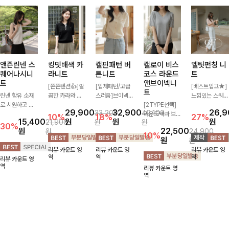
앤즌린넨 스
킹밋배색 카
캘핀패턴 버
캘로이 비스
엘팃펀칭 니
퀘어나시니
라니트
튼니트
코스 라운드
트
트
앤브이넥니
[쫀쫀텐션👍]깔
[입체패턴/고급
[베스트입고★]
트
린넨 함유 소재
끔한 카라와 반
스러움]브이넥
느낌있는 스퀘어
로 시원하고 쾌
오픈 디자인이
라인과 감각적인
[2TYPE선택]
펀칭과 골드버튼
29,900
32,900
26,
33,200
40,100
적하게 즐기기
만나 하나만 입
패턴이 어우러져
라운드넥과 브이
으로 세련됨이
10%
18%
27%
15,400
원
원
원
21,900
원
원
좋은 나시 니트
어도 완성도 높
포인트 있게 즐
넥 두 가지 디자
묻어나는 니트:)
30%
원
22,500
원
24,900
🌿 깔끔한 스퀘
은 스타일링을
기기 좋은 가디
인으로 취향에
시원쫀쫀함 가
10%
원
원
어넥 디자인이
연출해드려요 부
건 🤍 가볍게 걸
맞게 선택 가능
득, 여성스러운
리뷰 카운트 영
리뷰 카운트 영
리뷰 카운트 영
쇄골 라인을 더
담 없이 즐기기
쳐주기만 해도
한 베이직 니트
룩을 완성해봐요
역
역
역
리뷰 카운트 영
욱 여리하고 여
좋은 데일리 니
스타일리시한 무
🤍 깔끔한 실루
♡
역
리뷰 카운트 영
성스럽게 연출해
트로 어디에나
드를 더해주어
엣과 부드러운
역
드립니다
손쉽게 매치됩니
데일리하게 활용
착용감으로 단독
다
하기 좋아요 ✨
은 물론 이너까
지 활용도 높게
즐기기 좋아요
✨