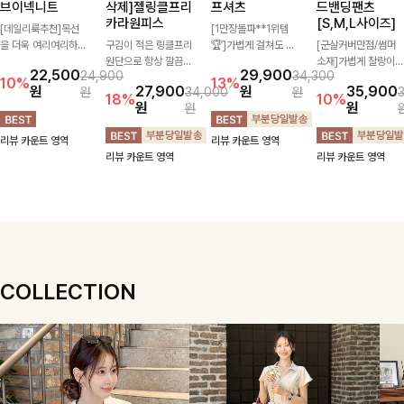
브이넥니트
삭제]젤링클프리
프셔츠
드밴딩팬츠
카라원피스
[S,M,L사이즈]
[데일리룩추천]목선
[1만장돌파**1위템
을 더욱 여리여리하게
구김이 적은 링클프리
🏆]가볍게 걸쳐도 살
[군살커버만점/썸머
연출해주는 브이넥 디
원단으로 항상 깔끔하
아나는 산뜻한 컬러
소재]가볍게 찰랑이는
22,500
29,900
24,900
34,300
자인으로 깔끔한 무드
게 착용 가능하며 일
감, 여름에 딱 맞는 코
원단과 여유로운 와이
10%
13%
원
27,900
원
35,900
원
34,000
원
를 완성해주는 니트
자로 떨어지는 넉넉한
튼 셔츠❤️ 여유 있는
드 핏으로 하루 종일
18%
10%
원
원
원
🤍 부드러운 착용감
핏으로 군살을 완벽히
핏과 스트라이프 패
편안하게 착용하실 수
과 베이직한 실루엣으
커버해주는 원피스에
턴, 자연스러운 실루
있는 팬츠입니다 🖤
리뷰 카운트 영역
리뷰 카운트 영역
로 단독은 물론 다양
요🖤
엣으로 데일리 코디에
✨ 허리 전체 밴딩과
리뷰 카운트 영역
리뷰 카운트 영역
한 아우터와 레이어드
부담 없이 매치된답니
스트링 디테일로 안정
하기 좋아 데일리하게
다:)
감 있는 착용감을 더
즐기기 좋은 아이템이
해드려요!
에요 ✨
COLLECTION