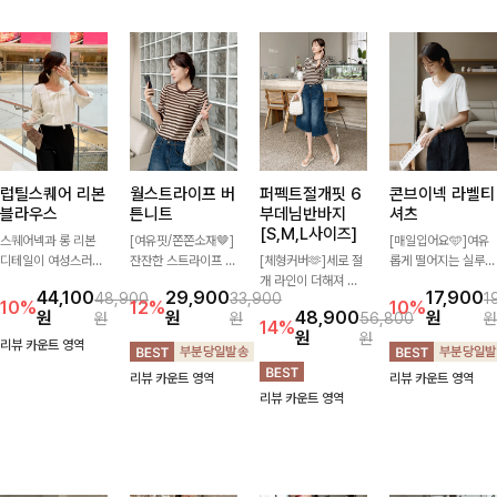
럽틸스퀘어 리본
월스트라이프 버
퍼펙트절개핏 6
콘브이넥 라벨티
블라우스
튼니트
부데님반바지
셔츠
[S,M,L사이즈]
스퀘어넥과 롱 리본
[여유핏/쫀쫀소재🤎]
[매일입어요🩵]여유
디테일이 여성스러운
잔잔한 스트라이프 패
[체형커버🫶]세로 절
롭게 떨어지는 실루엣
분위기를 한층 더해주
턴과 버튼 포인트가
개 라인이 더해져 다
과 깔끔한 브이넥 디
44,100
29,900
17,900
48,900
33,900
1
는 블라우스입니다.
더해져 캐주얼하면서
리 라인을 더욱 길고
자인으로 데일리하게
10%
12%
10%
원
원
48,900
원
원
원
56,800
원
자연스럽게 잡힌 셔링
도 세련된 무드를 연
슬림하게 연출해주는
즐기기 좋은 티셔츠-
14%
원
원
과 봉긋한 소매가 여
출해주는 니트- 가볍
5부 데님 반바지 🤍
소매 라벨 디테일이
리뷰 카운트 영역
리한 실루엣을 연출해
고 부드러운 착용감으
부담 없는 기장과 여
은은한 포인트를 더해
리뷰 카운트 영역
리뷰 카운트 영역
특별한 날은 물론 데
로 단독은 물론 데일
유로운 핏으로 편안하
심플하면서도 센스 있
리뷰 카운트 영역
일리룩으로도 부담 없
리룩으로 활용하기 좋
게 착용되며 다양한
는 스타일을 완성해드
이 즐기기 좋아요🎀
은 아이템!
상의와 손쉽게 매치되
려요!
어 데일리부터 휴가룩
까지 활용도 높게 즐
기기 좋아요 d