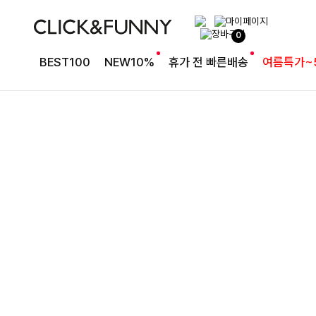
완성도 높은 원피스SET
0
특스트라이프 링클원피스+스트링자켓SET
BEST100
NEW10%
휴가 전 빠른배송
여름특가~