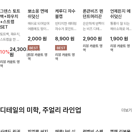
그렌스 토트
뽀소옹 면메
케루디 자수
론큰비즈 펜
언제든지 메
백+파우치
쉬덧신
볼캡
던트머리끈
쉬덧신
+스트랩
메쉬로 되어있어
빈티지한 레터링
은은하게 반짝이
통풍이 잘 되는
SET
여름에도 땀이
자수가 포인트가
는 비즈 디테일
메쉬소재로 여름
토트백, 파우치,
차지않게~! 발걸
되어 데일리 룩
과 펜던트 포인
까지 쾌적하게
2,000
원
8,900
원
2,900
원
1,900
원
스트랩을 한 번
음도 당당해지세
에 자연스럽게
트로 스타일에
데일리로 신기
에 드리는
요:-)
어우러지는 볼
센스를 더해주는
좋은 덧신이에요
리뷰 카운트 영
리뷰 카운트 영
24,300
26,900
ITEM활용도 높
캡!베이직한 컬
아이템, 탄탄한
역
^^
역
10%
원
원
리뷰 카운트 영
리뷰 카운트 영
게 어디에든 다
러와 깔끔한 쉐
밴딩으로 안정감
역
역
양하게 즐겨주세
입으로 캐주얼부
있게 잡아주어
리뷰 카운트 영
요 ;)
역
터 꾸안꾸 스타
데일리로 활용하
일까지 활용도
기 좋은 헤어 악
GOOD
세서리
디테일의 미학, 주얼리 라인업
더보기
사셀드 링귀
피엘룬 써지
헤룬나비 실
럼벨비 스퀘
멜헨 리본목