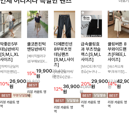
언제 어디서나 특별한 팬츠
더보기
딱좋은5부
쿨코튼핀턱
더예쁜린넨
급속쿨링효
쿨링버튼 8
데님반바지
밴딩반바지
8부부츠컷
과 부츠컷슬
부와이드팬
[S,M,L,XL
데님팬츠
랙스[S,M,L
츠[FREE,L
[베이직컬러구
사이즈]
[S,M,L사이
사이즈]
사이즈]
성/부해보임X]
즈]
[허벅지군살커
와이드하게 떨어
[MADE/후기인
[바스락소재
19,900
23,400
버/히든밴딩]여
지는 핏으로 편
[미운군살커버/
증👍]누구나 갖
💙/8부기장]사
15%
원
원
유롭게 떨어지는
안하면서도 멋스
쫀쫀👍]군살을
고 싶어할 슬랙
이드 버튼 디테
26,900
29,900
42,9
29,800
37,300
와이드핏과 부담
럽게 입어지는
잡아주는 깔끔한
스:)베이직하지
일이 은은한 포
10%
20%
14%
원
36,900
원
원
원
41,900
원
없는 5부 기장
밴딩 반바지🤎
부츠컷 핏에 발
만 부츠컷으로
인트가 되어주는
12%
원
원
리뷰 카운트 영
으로 편안하게
넉넉한 포켓 디
목이 드러나는
이쁜 핏 연출은
와이드 팬츠입니
역
즐기기 좋은 데
테일 더해져 데
8부 기장으로
물론,쫀쫀한 스
다. 여유롭게 떨
리뷰 카운트 영
리뷰 카운트 영
리뷰 카운트 영
님 팬츠 ✨ 빈티
일리룩부터 여행
다리를 슬림하고
판끼로 하루종일
어지는 실루엣과
역
역
역
리뷰 카운트 영
지한 워싱감이
룩까지 활용도
길어보이게 만들
편안하게!
가볍게 바스락거
역
더해져 캐주얼하
높게 즐겨지는
어주며 생지 소
리는 소재감으로
면서도 트렌디한
아이템!
재로 멋을 더한
시원하고 편안하
무드로 연출
데님팬츠에요~!
게 즐기기 좋은
아이템-