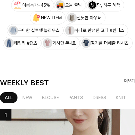
여름특가~45%
오늘 출발
단, 하루 혜택
NEW ITEM
산뜻한 아우터
우아한 실루엣 블라우스
하나로 완성된 코디 #원피스
데일리 #팬츠
화사한 #니트
활기를 더해줄 티셔츠
WEEKLY BEST
더보기
ALL
NEW
BLOUSE
PANTS
DRESS
KNIT