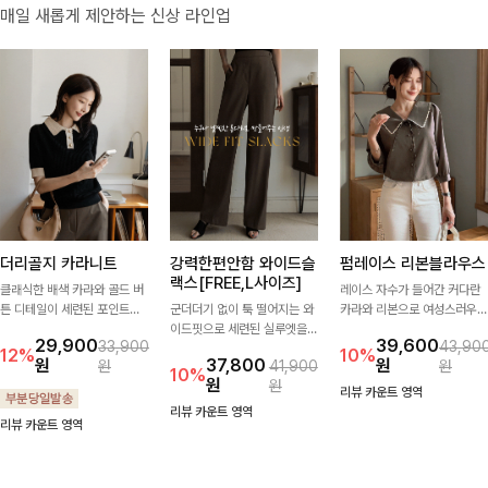
매일 새롭게 제안하는 신상 라인업
더리골지 카라니트
강력한편안함 와이드슬
펌레이스 리본블라우스
랙스[FREE,L사이즈]
클래식한 배색 카라와 골드 버
레이스 자수가 들어간 커다란
튼 디테일이 세련된 포인트를
군더더기 없이 툭 떨어지는 와
카라와 리본으로 여성스러우면
더해주는 니트입니다. 세로 골
이드핏으로 세련된 실루엣을
서 사랑스러운 무드가 가득 느
29,900
39,600
33,900
43,90
지 짜임이 슬림한 실루엣을 연
완성해주는 슬랙스입니다. 깔
껴지는 블라우스에요🤎
12%
10%
원
37,800
원
원
41,900
원
출해 단정하면서도 여성스러운
끔한 디자인과 롱한 기장감으
10%
원
원
무드를 완성해드려요.
로 다리가 길어 보이고 뒷밴딩
리뷰 카운트 영역
으로 편안하기까지-
리뷰 카운트 영역
리뷰 카운트 영역