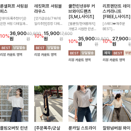
룬셀퍼프 셔링원
레킷퍼프 셔링블
쿨한린넨8부 커
리프펜던트 레이
피스
라우스
브와이드팬츠
스카라니트
[S,M,L사이즈]
[FREE,L사이즈]
[데이트룩추천🩷]은
[인기급상승/7부/데
은한 셔링 디테일과
일리추천]캉캉 디테일
[벌룬핏/한여름까지]
[스테디👑재주문
퍼프 소매가 어우러져
이 더해져 사랑스럽고
가볍고 시원한 린넨
BEST]
36,900
15,900
40,900
17,600
사랑스러운 무드를 완
풍성한 실루엣을 완성
혼방 소재로 한여름까
사랑스러움 가득 담은
10%
10%
원
원
35,900
27,900
원
원
39,800
3
성해주는 원피스🤍
해주는 블라우스 🤍
지 쾌적하게 즐기기
카라 니트에 펜던트
10%
10%
원
원
원
허리 스모크 밴딩이
가볍게 퍼지는 핏으로
좋은 8부 커브 와이드
포인트까지 톡-톡 얼
슬림한 실루엣을 연출
체형을 자연스럽게 커
팬츠 🤍 자연스럽게
굴을 밝혀주는 컬러와
리뷰 카운트 영역
리뷰 카운트 영역
해주며, 자연스럽게
버해주며 여성스럽게
떨어지는 커브핏이 멋
함께 해요-
리뷰 카운트 영역
리뷰 카운트 영역
퍼지는 플레어 라인으
즐기기 좋아요 ✨
스러운 실루엣을 연출
로 여성스럽고 편안하
해줘요 ✨
게 즐기기 좋아요
플빔오버핏 린넨
[주문폭주/군살
룬카일 스트라이
찰랑넘버원 와이