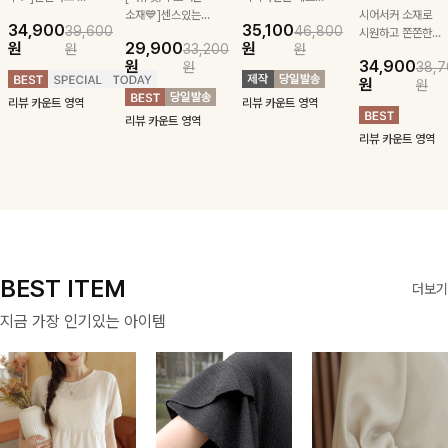
급스러운 자수 디
소재💙]센스있는
잡아주는 스트링과
시어서커 소재로
34,900
35,100
39,600
46,800
테일이 사랑스러운
스트라이프 패턴에
깔끔한 스트라이프
시원하고 쫀쫀한
원
29,900
원
원
33,200
원
블라우스-페미닌
귀여운 퍼피 펜던
패턴에 링클프리!
텐션감으로 언제든
원
34,900
원
38,7
하면서 여리한 무
트로 포인트를 선
💙플레어지는 롱한
편안하게 입혀질
원
원
드로 즐겨지는
사하는 니트 가디
기장감까지 완벽한
블라우스- 단정한
리뷰 카운트 영역
리뷰 카운트 영역
ITEM
건을 소개할게요 :)
데일리 원피스:B
카라와 풍성한 퍼
리뷰 카운트 영역
프 소매로 여성스
리뷰 카운트 영역
러움을 더했어요 :)
BEST ITEM
더보기
지금 가장 인기있는 아이템