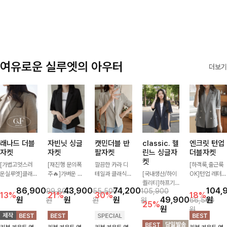
✨🩵
감에 캐주얼한
감성까지 더해져
데일리하게 손이
자주 가요
여유로운 실루엣의 아우터
더보기
래나드 더블
자빈닛 싱글
캣민더블 반
classic. 헬
엔크릿 턴업
자켓
자켓
팔자켓
린느 싱글자
더블자켓
켓
[가볍고멋스러
[재진행 문의폭
깔끔한 카라 디
[하객룩,출근룩
운실루엣]클래
주🔥]가벼운 소
테일과 클래식한
[국내생산/하이
OK]턴업 레터링
식하면서 베이직
재로 툭 걸쳐주
더블 버튼 디자
퀄리티]하프기
포인트로 센스
86,900
43,900
74,200
104,
99,800
55,500
105,900
하게 걸치기 좋
기만 해도 캐주
인으로 세련된
장의 부담스럽지
있게 완성된 썸
13%
21%
30%
18%
원
원
원
49,900
원
원
원
원
66,500
은 반팔 자켓-자
얼한 무드를 만
무드를 완성한
않은 기장으로
머 자켓, 더블버
25%
원
원
주 입게 될 깔끔
들어주며 반팔
반팔 자켓 ✨ 가
클래식이 주는
튼 디자인으로
한 핏은 물론, 쾌
디자인으로 더운
볍게 걸쳐주기만
멋!스탠다드한
깔끔하고 세련된