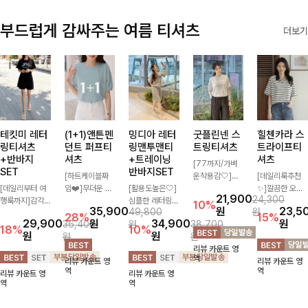
부드럽게 감싸주는 여름 티셔츠
더보기
테킷미 레터
(1+1)앤튼펜
밍디아 레터
굿플린넨 스
힐첸카라 스
링티셔츠
던트 퍼프티
링맨투맨티
트링티셔츠
트라이프티
+반바지
셔츠
+트레이닝
셔츠
[77까지/가벼
SET
반바지SET
[하트케이블짜
운착용감🤍]린
[데일리룩추천
[데일리부터 여
임❤️]무더운 여
[활용도높은🤍]
넨 소재와 내추
✨]깔끔한 오픈
21,900
24,300
행룩까지]감각
름 사랑스러운
심플한 레터링
럴한 플라워 프
카라넥과 조화로
10%
35,900
원
23,5
49,800
원
적인 레터링 티
낭만같은 티셔츠
포인트의 반팔
린팅이 포인트가
운 배색이 들어
28%
15%
29,900
원
34,900
원
36,400
원
38,700
셔츠와 플레어
소재감에서 주는
티셔츠와 여유롭
되어 하나만으로
간 스트라이프
18%
10%
원
원
원
원
핏 반바지가 함
포인트와 금장으
게 떨어지는 반
도 감성 있는 스
패턴으로 단정하
리뷰 카운트 영
께 구성된 세트
로 고급스러움도
바지 조합으로
타일을 완성해드
고 캐주얼한 무
역
리뷰 카운트 영
리뷰 카운트 영
아이템으로, 편
놓치지 말아요♥
꾸안꾸 무드 제
리는 티셔츠-🌼
드를 선사하는
역
역
리뷰 카운트 영
리뷰 카운트 영
안하면서도 캐주
대로 살려주는
🌿
반팔 티셔츠에
역
역
얼한 꾸안꾸룩을
트레이닝 세트
요:)
완성해드립니다
🖤 편안한 착용