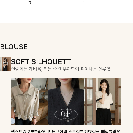
역
역
이에요:)
스에요🖤
돼요
할 수 있어요🤍
여유로운 핏이
만나 편안함은
물론, 고급스러
운 분위기까지
더해드립니다
BLOUSE
DOUBLE THE JOY
SOFT SILHOUETT
COZY ESSENTIAL
함께할 때 더욱 완벽한, 합리적인 선택으로 채우는 즐거움
살랑이는 가벼움, 입는 순간 우아함이 피어나는 실루엣
매일의 일상을 부드럽게 감싸줄 니트 컬렉션
켐펜던트 꽈배기니트
칠스트라이프 카라7
폴딘울 골지유넥니트
첼스트링 7부블라우
맨튼브이넥 스트링블
펜밋링클 배색블라우