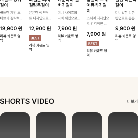
걸이
컬링목걸이
버귀걸이
어큐빅귀걸
걸이
이
볼드한 체인 모
은은한 링 펜던
미니 사이즈의
미니멀한 리본
티브가 감각적인
트 디자인으로
나비 쉐입으로
스퀘어 디자인으
펜던트로 은은한
포인트가 되어주
심플한 POINT,
은은하게 빛을
로 감각적인 무
포인트를 더해주
18,900
원
12,900
원
7,900
원
9,900
원
는 귀걸이- 심플
써지컬스틸 소재
내어줄 이어링,
드를 더했고 그
는 목걸이예요.
7,900
원
하면서도 존재감
로 변색 걱정 없
과하지 않은 포
안에 큐빅을 담
골드, 실버 컬러
리뷰 카운트 영
리뷰 카운트 영
리뷰 카운트 영
있는 디자인으로
역
이 데일리로 착
인트가 되어줘
역
아 더욱 고급스
로 구성돼 어떤
역
리뷰 카운트 영
데일리룩부터 스
용하기 좋아요-
데일리로 착용하
럽게 연출되는
룩에도 부담 없
역
리뷰 카운트 영
타일리시한 포인
기 좋아요:)
귀걸이에요~!
이 매치하기 좋
역
트룩까지 다양하
아요
게 매치하기 좋
은 아이템💎
SHORTS VIDEO
더보기