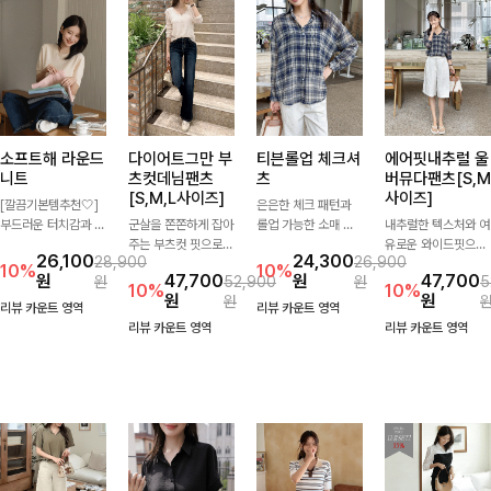
소프트해 라운드
다이어트그만 부
티븐롤업 체크셔
에어핏내추럴 울
니트
츠컷데님팬츠
츠
버뮤다팬츠[S,M
[S,M,L사이즈]
사이즈]
[깔끔기본템추천🤍]
은은한 체크 패턴과
부드러운 터치감과 군
군살을 쫀쫀하게 잡아
롤업 가능한 소매 디
내추럴한 텍스처와 여
더더기 없는 디자인으
주는 부츠컷 핏으로
테일로 다양한 분위기
유로운 와이드핏으로
26,100
24,300
28,900
26,900
로 매일 손이 가는 자
다리 라인을 이쁘고
를 연출하실 수 있어
군살은 자연스럽게 커
10%
10%
원
47,700
원
47,700
원
52,900
원
5
체제작 니트입니다.
깔끔하게 만들어주고
요🌿 차르르 흐르는
버해드리는 버뮤다 팬
10%
10%
원
원
원
자연스럽게 떨어지는
진청 색감으로 더욱
가벼운 소재와 여유로
츠 🤍 깔끔한 허리 디
리뷰 카운트 영역
리뷰 카운트 영역
여유핏과 깔끔한 라운
슬림해보이는 효과를
운 핏으로 단독은 물
테일과 편안한 착용감
리뷰 카운트 영역
리뷰 카운트 영역
드넥으로 단독은 물론
주는 데님팬츠!
론 아우터처럼 툭 걸
으로 데일리부터 출근
이너로도 활용하기 좋
쳐도 멋스러운 데일리
룩까지 산뜻하게 즐기
아요.
셔츠입니다
기 좋은 팬츠예요!