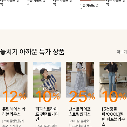
리뷰 카운트 영
리뷰 카운트 영
리뷰 카운트 영
리뷰 카운트 영
적함도 챙겨드려
날에도 편안하게
해도 멋스럽게
핏이 멋스러운,
무드가 느껴져요
역
역
역
역
리뷰 카운트 영
요 :)
착용 가능한 반
스타일링돼요
쾌적하면서 세련
🩶 가볍고 시원
역
팔자켓입니다-!
된 무드의 썸머
한 소재감으로
반팔자켓 -
여름에도 부담
없이 툭 걸치기
좋은 아이템!
놓치기 아까운 특가 상품
더보기
12
10
25
10
%
%
%
%
쥬린레이스 카
퍼피스트라이
밴스트라이프
[5천장돌
라블라우스
프 펜던트가디
스트링원피스
파/COOL]멜
건
틴 퍼프블라우
[소매롤업/펀칭자
[700장 돌파☆]
스
수💕]잔잔하고 고
[여유핏/부드러운
허리라인을 예쁘게