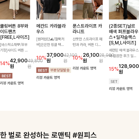
쿨링버튼 8부와
메칸드 카라블라
푼스트라이프 카
(2종SET)날르
이드팬츠
우스
라니트
배색 퍼프블라우
[FREE,L사이즈]
스+일자슬랙스
[썸머원단🌊/팔뚝커
산뜻한 스트라이프 패
[S,M,L사이즈]
[바스락소재💙/8부
버]은은한 링클 텍스
턴과 카라, 버튼 디테
기장]사이드 버튼 디
처와 여유로운 실루엣
일이 어우러져 단정하
세련된 배색 블라우스
37,900
26,100
42,100
28,900
테일이 은은한 포인트
이 만나 내추럴하면서
면서도 세련된 무드를
와 깔끔한 후크 일자
10%
10%
42,900
원
원
49,800
원
원
가 되어주는 와이드
도 세련된 무드를 연
완성해주는 니트 🤍
슬랙스를 함께 구성한
14%
원
128,900
원
팬츠입니다. 여유롭게
출해주는 블라우스-
부드럽고 가벼운 착용
세트입니다. 허리 라
리뷰 카운트 영역
15%
원
떨어지는 실루엣과 가
데일리룩부터 출근룩
감으로 데님부터 슬랙
인을 자연스럽게 살려
리뷰 카운트 영역
볍게 바스락거리는 소
까지 다양하게 활용하
스까지 다양하게 매치
주는 블라우스와 롱한
리뷰 카운트 영역
재감으로 시원하고 편
기 좋은 베이직한 디
하기 좋아 데일리룩부
일자핏 슬랙스가 만나
리뷰 카운트 영역
안하게 즐기기 좋은
자인!
터 출근룩까지 활용도
단정하면서도 고급스
아이템-
높게 즐기기 좋은 아
러운 실루엣을 완성해
이템이에요 ✨
드려요.
한 벌로 완성하는 로맨틱 #원피스