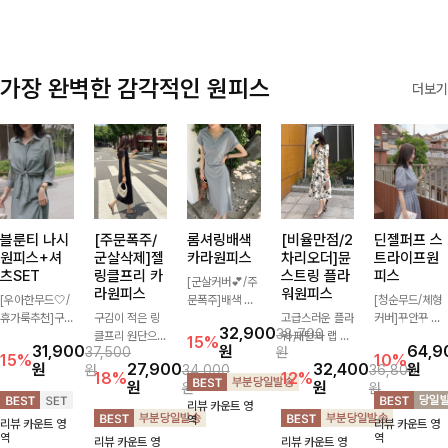
가장 완벽한 감각적인 원피스
더보기
블룬티 나시
[주문폭주/
롬셔링배색
[비율만점/2
딘젤퍼프 스
원피스+셔
군살삭제]젤
카라원피스
차리오더]뮨
트라이프원
츠SET
링클프리 카
스트링 플라
피스
[군살커버💕/주
라원피스
워원피스
[우아한무드🤍/
문폭주]배색 카
[청순무드/체형
휴가룩추천]구
구김이 적은 링
라와 스트라이프
고급스러운 플라
커버]꾸안꾸 무
32,900
38,700
김이 덜한 링클
클프리 원단으로
패턴으로 캐주얼
워 패턴과 랩 디
드의 정석🤍 가
15%
31,900
원
64,9
37,500
원
소재의 나시원피
항상 깔끔하게
한 무드를 더한
자인으로 여성스
볍고 산뜻한 착
15%
10%
원
27,900
32,400
원
원
34,000
36,800
스+셔츠 조합으
착용 가능하며
롱 원피스 🖤 셔
러우면서 세련된
용감으로 여름
18%
12%
원
원
원
원
로 코디 걱정없
일자로 떨어지는
링 디테일과 쫀
분위기를 더해주
내내 손이 자주
리뷰 카운트 영
이 여성스럽고
넉넉한 핏으로
쫀한 스판 소재
며 스트링이 내
가는 원피스예
역
리뷰 카운트 영
리뷰 카운트 영
편안하게 즐길
군살을 완벽히
로 편안하면서도
장되어있어 슬림
요- 은은한 스트
역
역
리뷰 카운트 영
리뷰 카운트 영
수 있는 아이템
커버해주는 원피
여성스럽게 연출
하게 핏을 조절
라이프 패턴과