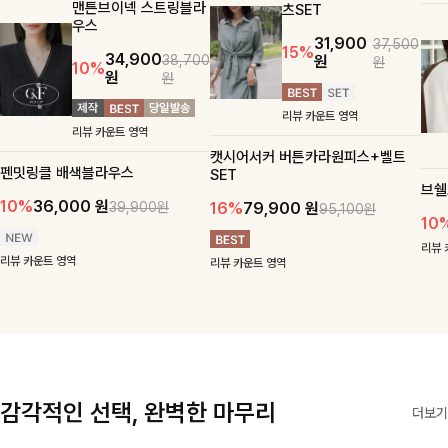
맨튼브이넥 스트링블라
츠SET
우스
31,900
37,500
15%
34,900
원
38,700
원
10%
원
원
리뷰 카운트 영역
리뷰 카운트 영역
캣시어서커 버튼카라원피스+벨트
펜밋링클 배색블라우스
SET
브쉘
10%
36,000
원
16%
79,900
원
39,900원
95,100원
10
리뷰 
리뷰 카운트 영역
리뷰 카운트 영역
감각적인 선택, 완벽한 마무리
더보기