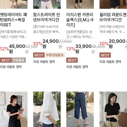
캣밍레이어드 패
함스트라이프 린
이지스판 카프리
윌리덤 라운드앤
턴원피스+목걸
넨브이넥가디건
슬랙스[S,M,L사
브이넥가디건
이SET
이즈]
[통기성우수🧊/리오
[부드러운소재]브이
[페이즐/활동성최고]
셀소재]은은한 배색
[슬림핏연출]입는 순
넥과 라운드넥, 두 가
가볍고 시원한 착용감
스트라이프 패턴으로
간 느껴지는 뛰어난
지 넥 라인 중 취향에
24,900
20,900
27,600
으로 여름 내내 부담
캐주얼하면서도 산뜻
신축성으로 활동량 많
맞게 선택할 수 있는
10%
10%
45,900
원
33,900
원
52,100
원
38,900
없이 즐기기 좋은 라
한 무드 살려주는 니
은 날에도 편안하게
활용도 높은 가디건
12%
13%
원
원
원
원
운드 니트 🤍 베이직
트 가디건 💛 브이넥
🌿 발목이 드러나는
🤍 부드러운 착용감
한 디자인으로 다양한
라인에 슬림하게 떨어
카프리 기장이 다리
과 베이직한 디자인으
리뷰 카운트 영역
리뷰 카운트 영역
하의와 손쉽게 매치되
지는 핏 더해져 단독
라인을 더욱 길고 산
로 단독은 물론 가볍
리뷰 카운트 영역
리뷰 카운트 영역
어 데일리하게 활용하
으로도 여리하고 세련
뜻하게 보여주며, 깔
게 걸쳐 입기 좋아 데
기 좋아요 ✨
되게 입어져요-
끔한 실루엣으로 출근
일리룩부터 출근룩까
룩부터 데일리룩까지
지 다양하게 즐기기
활용도 높게 즐기기
좋은 아이템이에요 ✨
좋습니다