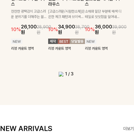
필첸체크 스트링블라
특스트라이프 링클원
헨틴링클 날개티셔츠
부니트
스
라우스
스
우스+플레어스커트
피스+스트링자켓
+치마바지SET
꽈배기 짜임에 미니 펜던트
[여리핏/가벼운착용감]은은
SET
SET
로 센스있는 아웃핏을 완성
[골드버튼/클래식무드🤍]
하게 더해진 울 함유 소재로
잔잔한 광택감이 고급스러
[고급스러운/시원한소재]은
소매와 밑단 부분에 배색 디
[텐션감↑/구김↓]가볍게
해주는 반팔니트예요- 소프
스트라이프 패턴으로 데일
포근하면서도 가볍게 착용
운 분위기를 더해주는 블라
은한 체크 패턴과 브이넥으
테일로 밋밋함을 덜어내고
[활용도 좋은 투피스]은은한
가볍고 시원한 링클 원피스
입기만 해도 코디가 완성되
22,900
24,300
26,900
26,900
트한 텍스처의 비스코스 혼
리룩에 포인트를 더해줄 아
되는 니트예요🧶 세로 골지
우스예요 ✨ 허리 스트링과
로 단정하면서 실버버튼으
더욱 멋스럽게 연출되며 링
15%
10%
체크 패턴과 허리 스트링 디
와 스트링 자켓이 세트로 구
는 세트 아이템으로, 자연스
원
31,900
원
26,100
34,900
36,000
원
35,400
원
28,900
38,700
39,900
방 소재로 누구나 부담없이
이템입니다 카라넥 디자인
짜임 디테일이 슬림한 실루
29,900
프릴 밑단이 자연스럽게 실
로 고급스러운 디테일을 넣
클 소재로 구김 걱정없이 즐
33,900
10%
테일이 어우러진 투피스 세
성되어 코디 고민 없이 완성
럽게 퍼지는 프릴 날개 소매
10%
10%
10%
12%
원
원
원
원
원
원
원
원
입기 좋아요
으로 깔끔한 이미지로 만들
엣을 연출해주며, 부드러운
42,900
69,900
원
루엣을 살려주며, 여유로운
었으며 밑단스트링으로 핏
길 수 있는 블라우스랍니
49,800
79,400
원
리뷰 카운트 영역
트입니다. 여유로운 상의와
도 높은 스타일링을 연출해
가 우아한 포인트를 더해드
14%
12%
어 주는 7부 니트입니다 ~
신축성까지 더해져 데일리
원
원
핏으로 편안하면서도 여성
을 더욱 깔끔하게 잡아주는
다:)
원
원
풍성하게 퍼지는 롱스커트가
주는 아이템 🤍 따로 또 같
립니다💕 잔잔한 링클 텍스
리뷰 카운트 영역
로 즐기기 좋답니다🤍
스러운 무드를 완성해준답
블라우스예요 :)
자연스러운 체형 커버는 물
이 활용하기 좋아 실용적이
처 소재와 편안한 허리밴딩
리뷰 카운트 영역
리뷰 카운트 영역
리뷰 카운트 영역
리뷰 카운트 영역
니다 🤍
리뷰 카운트 영역
론, 단품으로도 다양하게 활
며, 스트링 디테일로 다양한
으로 하루 종일 산뜻하고 쾌
리뷰 카운트 영역
리뷰 카운트 영역
용하기 좋아요🖤
핏을 연출할 수 있어 데일리
적하게 즐겨보세요!
부터 여행룩까지 멋스럽게
즐기기 좋아요 ✨
1
/
3
NEW ARRIVALS
더보기