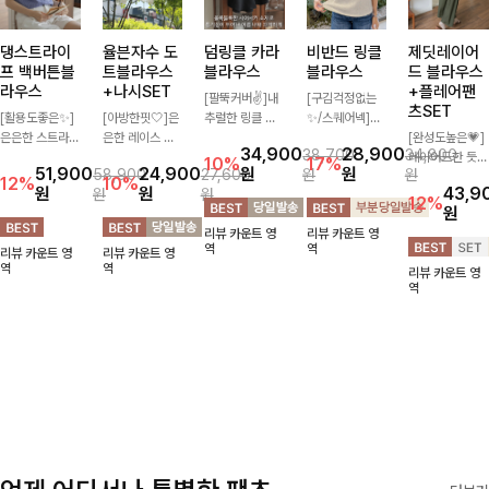
댕스트라이
율븐자수 도
덤링클 카라
비반드 링클
제딧레이어
프 백버튼블
트블라우스
블라우스
블라우스
드 블라우스
라우스
+나시SET
+플레어팬
[팔뚝커버✌]내
[구김걱정없는
츠SET
[활용도좋은✨]
[아방한핏🤍]은
추럴한 링클 텍
✨/스퀘어넥]입
은은한 스트라이
은한 레이스 자
스처로 분위기
체감 있는 링클
[완성도높은💗]
34,900
28,900
38,700
34,800
프 패턴이 더해
수와 도트 패턴
있게 입어지는
엠보 텍스처가
레이어드한 듯
10%
17%
51,900
24,900
원
원
58,900
27,600
원
원
져 심플한 코디
으로 사랑스러운
블라우스🖤 브
돋보이는 블라우
자연스러운 나시
12%
10%
원
원
43,9
원
원
에도 세련된 포
감성 가득 담았
이넥 카라 디자
스- 여유로운 실
와 버튼 원피스
12%
원
인트를 더해드리
으며 나시 세트
인에 여유로운
루엣과 물결 짜
가 함께 구성된
리뷰 카운트 영
리뷰 카운트 영
며 깔끔한 스트
구성으로 이너
소매핏 더해져
임 소매 디테일
세트 아이템입니
역
역
리뷰 카운트 영
리뷰 카운트 영
라이프 디테일로
걱정없이 손쉽게
여리하면서도 시
이 더해져 편안
다. 코디 고민 없
역
역
리뷰 카운트 영
유행 없이 오래
코디 가능한 블
원한 무드로 즐
하면서도 여성스
이 한 벌만으로
역
함께하기 좋은
라우스에요:)
기기 좋아요-
러운 무드를 연
도 내추럴하면서
블라우스예요
출해드려요!
여성스러운 썸머
룩 완성!