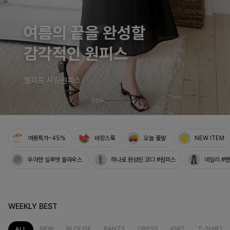
여름의 끝을 완성할
감각적인 원피스
셀퍼프 셔링원피스
05
33
여름특가~45%
바캉스룩
오늘 출발
NEW ITEM
우아한 실루엣 블라우스
하나로 완성된 코디 #원피스
데일리 #
WEEKLY BEST
NEW
BLOUSE
PANTS
DRESS
KNIT
T-SHIRT
ALL