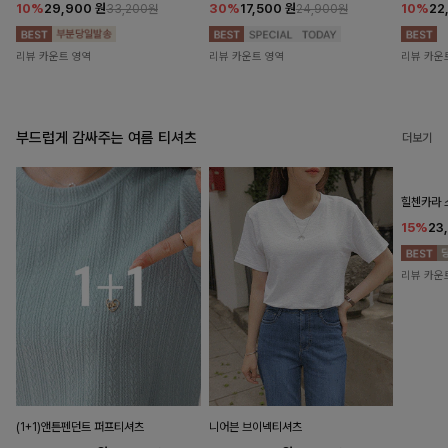
10%
29,900
원
30%
17,500
원
10%
22
33,200원
24,900원
리뷰 카운트 영역
리뷰 카운트 영역
리뷰 카운
부드럽게 감싸주는 여름 티셔츠
더보기
힐첸카라
15%
23
리뷰 카운
(1+1)앤튼펜던트 퍼프티셔츠
니어븐 브이넥티셔츠