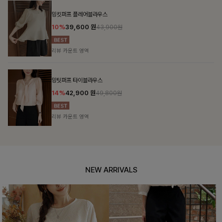
밍킷퍼프 플레어블라우스
10%
39,600
원
43,900원
리뷰 카운트 영역
밍팃퍼프 타이블라우스
14%
42,900
원
49,800원
리뷰 카운트 영역
NEW ARRIVALS