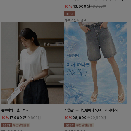
15%
39,900
원
10%
43,900
원
46,900원
48,700원
리뷰 카운트 영역
리뷰 카운트 영역
콘브이넥 라벨티셔츠
딱좋은5부 데님반바지[S,M,L,XL사이즈]
10%
17,900
원
10%
26,900
원
19,800원
29,800원