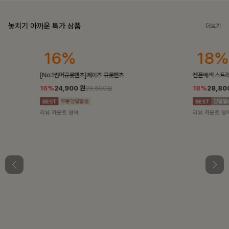
놓치기 아까운 특가 상품
더보기
16%
18%
[No.1썸머큐롯팬츠]제이즈 큐롯팬츠
켄픈배색 스트
16%
24,900
원
18%
28,8
29,600원
리뷰 카운트 영역
리뷰 카운트 영