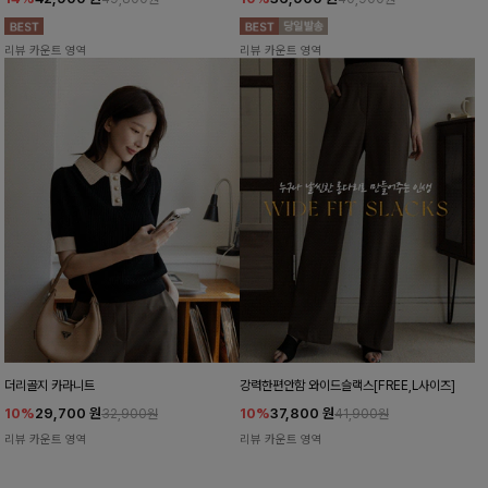
리뷰 카운트 영역
리뷰 카운트 영역
더리골지 카라니트
강력한편안함 와이드슬랙스[FREE,L사이즈]
10%
29,700
원
10%
37,800
원
32,900원
41,900원
리뷰 카운트 영역
리뷰 카운트 영역