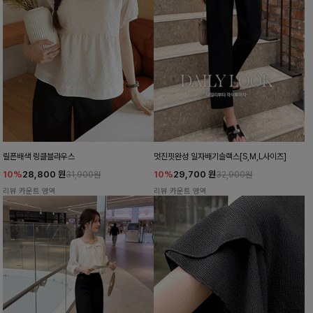
릴픈배색 링클블라우스
멋진핏완성 일자배기슬랙스[S,M,L사이즈]
10%
28,800
원
10%
29,700
원
31,900원
32,900원
리뷰 카운트 영역
리뷰 카운트 영역