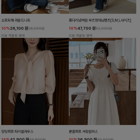
소프트해 라운드니트
롱다리넘버원 부츠컷데님팬츠[S,M,L사이즈]
10%
26,100
원
10%
47,700
원
28,900원
52,900원
리뷰 카운트 영역
리뷰 카운트 영역
밍팃퍼프 타이블라우스
룬셀퍼프 셔링원피스
14%
42,900
원
10%
36,900
원
49,800원
40,900원