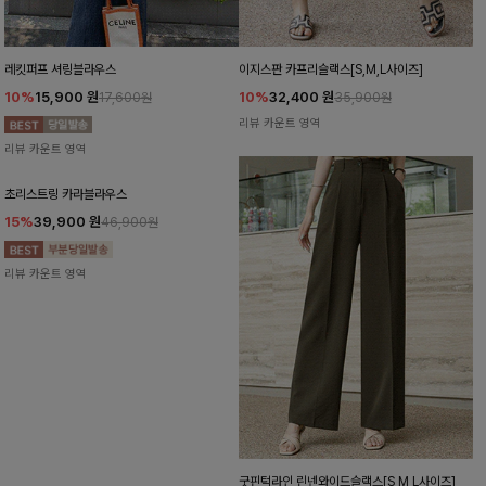
레킷퍼프 셔링블라우스
이지스판 카프리슬랙스[S,M,L사이즈]
10%
15,900
원
10%
32,400
원
17,600원
35,900원
리뷰 카운트 영역
리뷰 카운트 영역
초리스트링 카라블라우스
굿핀턱라인 린넨와이드슬랙스[S,M,L사이즈]