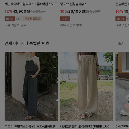
제딧레이어드 블라우스+플레어팬츠SET
랑도브 펀칭블라우스
필딩버튼 
12%
43,900
원
10%
26,100
원
10%
49
49,800원
28,900원
리뷰 카운트 영역
리뷰 카운트 영역
리뷰 카운
언제 어디서나 특별한 팬츠
더보기
쿠르디 언발뷔스티에+티셔츠+와이드팬
내가고른쿨함 와이드팬츠[FREE,L사이
더예쁜린넨