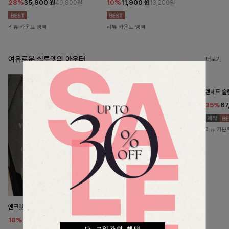
28%
35,900
원
10%
11,900
원
49,800원
13,200원
리뷰 카운트 영역
리뷰 카운트 영역
여유로운 실루엣의 아우터
더보기
렌체드 슬
35%
67
리뷰 카운
엔크릿 턴업더블자켓
로엔브 숏린넨자켓
18%
104,900
원
11%
33,800
원
127,900원
37,900원