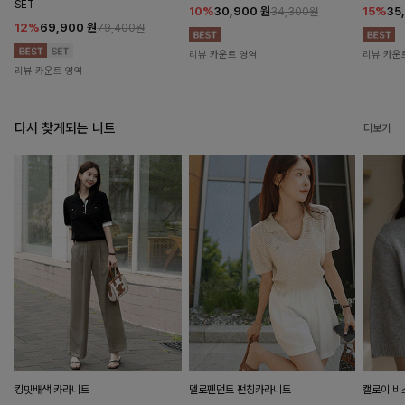
SET
10%
30,900
원
15%
35
34,300원
12%
69,900
원
79,400원
리뷰 카운트 영역
리뷰 카운
리뷰 카운트 영역
다시 찾게되는 니트
더보기
킹밋배색 카라니트
델로펜던트 펀칭카라니트
캘로이 비