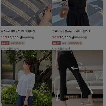
함스트라이프 린넨브이넥가디건
팔롬드 링클블라우스+와이드팬츠SET
10%
24,900
원
20%
30,900
원
27,600원
38,600원
리뷰 카운트 영역
리뷰 카운트 영역