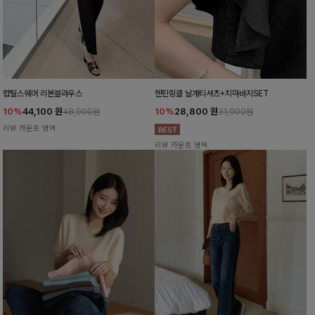
럽틸스퀘어 리본블라우스
헨틴링클 날개티셔츠+치마바지SET
10%
44,100
원
10%
28,800
원
48,900원
31,900원
리뷰 카운트 영역
리뷰 카운트 영역