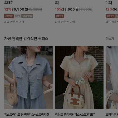
츠SET
즈]
이즈]
12%
39,900
원
15%
28,900
원
12%
36
45,300원
33,900원
리뷰 카운트 영역
리뷰 카운트 영역
리뷰 카운
가장 완벽한 감각적인 원피스
더보기
특스트라이프 링클원피스+스트링자켓
리월르 플레어원피스+스트랩SET
초밍리본 