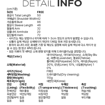
(cm기준)
SIZE
FREE
총길이
Total Length
50
어깨넓이
Shoulder Width
42
가슴둘레
Bust
96
팔길이
Sleeve Length
46
팔둘레
Arm
32
암홀너비
Armhole
20
밑단둘레
Hem
72
- 사이즈는 재는 방법이나 위치에 따라 1~3cm 정도의 오차가 발생할 수 있습니다.
- 상품의 실제 색상은 상세페이지 하단의 디테일 컷과 가장 유사합니다.
- 용자의 모니터 사양, 휴대폰 기종 및 해상도 설정에 따라 실제 색상과 다소 차이가 있
을 수 있는 점 참고 부탁드립니다.
- 모든 의류의 첫 세탁은 소재 변형 방지를 위해 드라이클리닝을 권장합니다.
네이비(Navy), 아이보리(Ivory), 소라(Sky Blu
색상(Color)
e), 라벤더(Lavender), 옐로우(Yellow)
폴리에스터(Polyester) 50%, 레이온(Rayon)
소재(Material)
30%, 린넨(Linen) 10%, 나일론(Nylon) 1
0%
사이즈(Size)
FREE
세탁방법(Washing)
드라이클리닝(Dry cleaning)
중량(Weight)
110g
제조국(Origin)
대한민국(Korea)
안감
신축성
비침
두께감
촉감
(Lining)
(Flexibility)
(Transparency)
(Thickness)
(Touching)
전체안감
매우좋음
비침있음
두꺼움
까슬거림
부분안감
약간당겨짐
비침약간
적당함
적당함
안감탈부착
없음
밝은컬러만
얇음
부드러움
없음
없음
없음