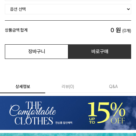
0
원
상품금액 합계
(
0
개)
장바구니
바로구매
상세정보
리뷰
(
0
)
Q&A