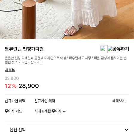
필뷰린넨 펀칭가디건
은은한 펀칭 디테일과 물결넥 디자인으로 여성스러우면서도 사랑스러운 감성이 돋보이는 슬
림한 핏의 가디건이랍니다:)
개 리뷰
32,800
12%
28,900
신규가입 혜택
신규가입 혜택
혜택보기
무이자 카드
최대 6개월 무이자