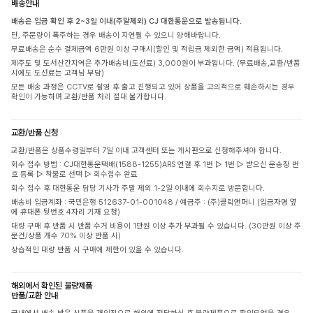
배송안내
배송은 입금 확인 후 2~3일 이내(주말제외) CJ 대한통운으로 발송됩니다.
단, 주문량이 폭주하는 경우 배송이 지연될 수 있으니 양해바랍니다.
무료배송은 순수 결제금액 6만원 이상 구매시(할인 및 적립금 제외한 금액) 적용됩니다.
제주도 및 도서산간지역은 추가배송비(도선료) 3,000원이 부과됩니다. (무료배송,교환/반품
시에도 도선료는 고객님 부담)
모든 배송 과정은 CCTV로 촬영 후 출고 진행되고 있어 상품을 고의적으로 훼손하시는 경우
확인이 가능하며 교환/반품 처리 절대 불가합니다.
교환/반품 신청
교환/반품은 상품수령일부터 7일 이내 고객센터 또는 게시판으로 신청해주셔야 합니다.
회수 접수 방법 : CJ대한통운택배(1588-1255)ARS 연결 후 1번 ▷ 1번 ▷ 받으신 운송장 번
호 등록 ▷ 착불로 선택 ▷ 회수접수 완료
회수 접수 후 대한통운 담당 기사가 주말 제외 1-2일 이내에 회수지로 방문합니다.
배송비 입금계좌 : 국민은행 512637-01-001048 / 예금주 : (주)클릭앤퍼니 (입금자명 옆
에 휴대폰 뒷번호 4자리 기재 요청)
대량 구매 후 반품 시 반품 수거 비용이 1만원 이상 추가 부과될 수 있습니다. (30만원 이상 주
문건/상품 개수 70% 이상 반품 시)
상습적인 대량 반품 시 구매에 제한이 있을 수 있습니다.
해외에서 확인된 불량제품
반품/교환 안내