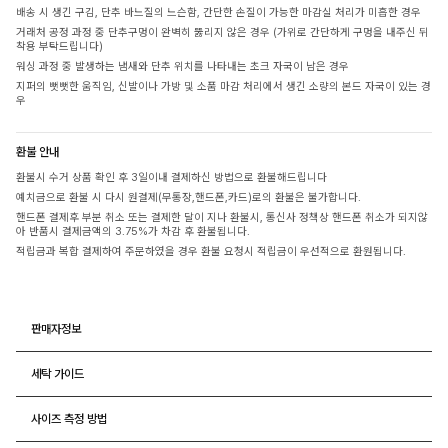
배송 시 생긴 구김, 단추 바느질의 느슨함, 간단한 손질이 가능한 마감실 처리가 미흡한 경우
거래처 공정 과정 중 단추구멍이 완벽히 뚫리지 않은 경우 (가위로 간단하게 구멍을 내주신 뒤
착용 부탁드립니다)
워싱 과정 중 발생하는 냄새와 단추 위치를 나타내는 초크 자국이 남은 경우
지퍼의 뻣뻣한 움직임, 신발이나 가방 및 소품 마감 처리에서 생긴 소량의 본드 자국이 있는 경
우
환불 안내
환불시 수거 상품 확인 후 3일이내 결제하신 방법으로 환불해드립니다
예치금으로 환불 시 다시 원결제(무통장,핸드폰,카드)로의 환불은 불가합니다.
핸드폰 결제후 부분 취소 또는 결제한 달이 지나 환불시, 통신사 정책상 핸드폰 취소가 되지않
아 반품시 결제금액의 3.75%가 차감 후 환불됩니다.
적립금과 복합 결제하여 주문하였을 경우 환불 요청시 적립금이 우선적으로 환원됩니다.
판매자정보
세탁 가이드
사이즈 측정 방법