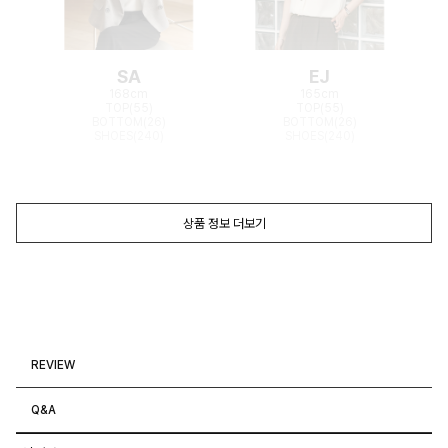
SA
EJ
168cm
165cm
TOP(55)
TOP(55)
BOTTOM(26)
BOTTOM(26)
SHOES(240)
SHOES(240)
상품 정보 더보기
REVIEW
Q&A