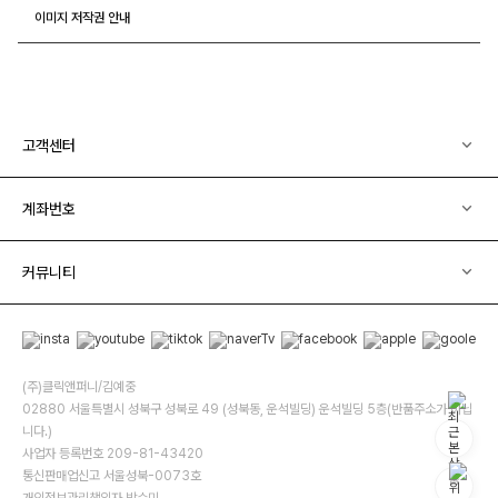
이미지 저작권 안내
고객센터
계좌번호
커뮤니티
(주)클릭앤퍼니/김예중
02880 서울특별시 성북구 성북로 49 (성북동, 운석빌딩) 운석빌딩 5층(반품주소가 아닙
니다.)
사업자 등록번호 209-81-43420
통신판매업신고 서울성북-0073호
개인정보관리책임자 박수미