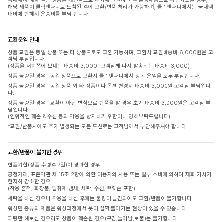
국내에서 배송 받은 상품을 개인적으로 해외에 전달하신 후 불량제품으로 확인되었을 경우,
해당 제품이 클릭앤퍼니로 도착된 후에 교환/반품 처리가 가능하며, 클릭앤퍼니에서는 국내택
배비에 한해서 운송비를 부담 합니다
교환운임 안내
상품 교환은 동일 상품 또는 타 상품으로도 교환 가능하며, 교환시 교환배송비 6,000원은 고
객님 부담입니다.
(상품을 저희쪽에 보내는 배송비 3,000+고객님께 다시 발송되는 배송비 3,000)
상품 불량일 경우 : 동일 상품으로 교환시 클릭앤퍼니에서 왕복 운임을 모두 부담합니다.
상품 불량일 경우 : 동일 상품 외 타 상품이나 옵션 변경시 배송비 3,000원 고객님 부담입니
다.
상품 불량일 경우 : 교환이 아닌 변심으로 반품을 할 경우 초기 배송비 3,000원은 고객님 부
담입니다.
(인위적인 훼손 & 수선 등의 악용을 방지하기 위함이니 양해부탁드립니다)
*교환/반품시에도 추가 발생되는 모든 도선료는 고객님께서 부담해주셔야 합니다.
교환/반품이 불가한 경우
반품기한(상품 수령후 7일)이 경과한 경우
공정거래, 표준약관 제 15조 2항에 의한 이용자의 사용 또는 일부 소비에 의하여 재화 가치가
현저히 감소한 경우
(착용 흔적, 화장품, 탈취제 냄새, 세탁, 수선, 택훼손 포함)
세탁을 하신 경우나 착용을 하신 후에는 불량이 발견되어도 교환/반품이 불가합니다.
워싱면 종류의 제품은 워싱과정에서 옷이 살짝 돌아가는 현상이 있을 수 있습니다.
피팅만 해보신 경우라도 상품이 훼손된 경우(구김,늘어남,보풀)는 불가합니다.