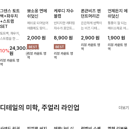
그렌스 토트
뽀소옹 면메
케루디 자수
론큰비즈 펜
언제든지 메
백+파우치
쉬덧신
볼캡
던트머리끈
쉬덧신
+스트랩
메쉬로 되어있어
빈티지한 레터링
은은하게 반짝이
통풍이 잘 되는
SET
여름에도 땀이
자수가 포인트가
는 비즈 디테일
메쉬소재로 여름
토트백, 파우치,
차지않게~! 발걸
되어 데일리 룩
과 펜던트 포인
까지 쾌적하게
2,000
원
8,900
원
2,900
원
1,900
원
스트랩을 한 번
음도 당당해지세
에 자연스럽게
트로 스타일에
데일리로 신기
에 드리는
요:-)
어우러지는 볼
센스를 더해주는
좋은 덧신이에요
리뷰 카운트 영
리뷰 카운트 영
24,300
26,900
ITEM활용도 높
캡!베이직한 컬
아이템, 탄탄한
역
^^
역
10%
원
원
리뷰 카운트 영
리뷰 카운트 영
게 어디에든 다
러와 깔끔한 쉐
밴딩으로 안정감
역
역
양하게 즐겨주세
입으로 캐주얼부
있게 잡아주어
리뷰 카운트 영
요 ;)
역
터 꾸안꾸 스타
데일리로 활용하
일까지 활용도
기 좋은 헤어 악
GOOD
세서리
디테일의 미학, 주얼리 라인업
더보기
사셀드 링귀
피엘룬 써지
헤룬나비 실
럼벨비 스퀘
멜헨 리본목