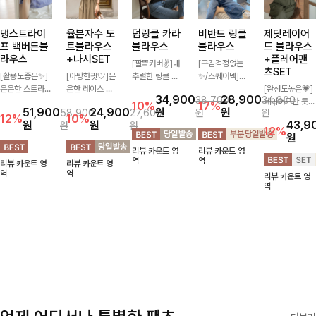
댕스트라이
율븐자수 도
덤링클 카라
비반드 링클
제딧레이어
프 백버튼블
트블라우스
블라우스
블라우스
드 블라우스
라우스
+나시SET
+플레어팬
[팔뚝커버✌]내
[구김걱정없는
츠SET
[활용도좋은✨]
[아방한핏🤍]은
추럴한 링클 텍
✨/스퀘어넥]입
은은한 스트라이
은한 레이스 자
스처로 분위기
체감 있는 링클
[완성도높은💗]
34,900
28,900
38,700
34,800
프 패턴이 더해
수와 도트 패턴
있게 입어지는
엠보 텍스처가
레이어드한 듯
10%
17%
51,900
24,900
원
원
58,900
27,600
원
원
져 심플한 코디
으로 사랑스러운
블라우스🖤 브
돋보이는 블라우
자연스러운 나시
12%
10%
원
원
43,9
원
원
에도 세련된 포
감성 가득 담았
이넥 카라 디자
스- 여유로운 실
와 버튼 원피스
12%
원
인트를 더해드리
으며 나시 세트
인에 여유로운
루엣과 물결 짜
가 함께 구성된
리뷰 카운트 영
리뷰 카운트 영
며 깔끔한 스트
구성으로 이너
소매핏 더해져
임 소매 디테일
세트 아이템입니
역
역
리뷰 카운트 영
리뷰 카운트 영
라이프 디테일로
걱정없이 손쉽게
여리하면서도 시
이 더해져 편안
다. 코디 고민 없
역
역
리뷰 카운트 영
유행 없이 오래
코디 가능한 블
원한 무드로 즐
하면서도 여성스
이 한 벌만으로
역
함께하기 좋은
라우스에요:)
기기 좋아요-
러운 무드를 연
도 내추럴하면서
블라우스예요
출해드려요!
여성스러운 썸머
룩 완성!