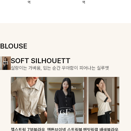
역
역
이에요:)
스에요🖤
돼요
할 수 있어요🤍
여유로운 핏이
만나 편안함은
물론, 고급스러
운 분위기까지
더해드립니다
BLOUSE
DOUBLE THE JOY
SOFT SILHOUETT
COZY ESSENTIAL
함께할 때 더욱 완벽한, 합리적인 선택으로 채우는 즐거움
살랑이는 가벼움, 입는 순간 우아함이 피어나는 실루엣
매일의 일상을 부드럽게 감싸줄 니트 컬렉션
론클디 브이넥니트
칠스트라이프 카라7
셀드펜던트 7부니트
첼스트링 7부블라우
맨튼브이넥 스트링블
펜밋링클 배색블라우