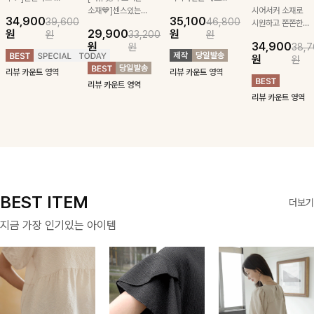
급스러운 자수 디
소재💙]센스있는
잡아주는 스트링과
시어서커 소재로
34,900
35,100
39,600
46,800
테일이 사랑스러운
스트라이프 패턴에
깔끔한 스트라이프
시원하고 쫀쫀한
원
29,900
원
원
33,200
원
블라우스-페미닌
귀여운 퍼피 펜던
패턴에 링클프리!
텐션감으로 언제든
원
34,900
원
38,7
하면서 여리한 무
트로 포인트를 선
💙플레어지는 롱한
편안하게 입혀질
원
원
드로 즐겨지는
사하는 니트 가디
기장감까지 완벽한
블라우스- 단정한
리뷰 카운트 영역
리뷰 카운트 영역
ITEM
건을 소개할게요 :)
데일리 원피스:B
카라와 풍성한 퍼
리뷰 카운트 영역
프 소매로 여성스
리뷰 카운트 영역
러움을 더했어요 :)
BEST ITEM
더보기
지금 가장 인기있는 아이템