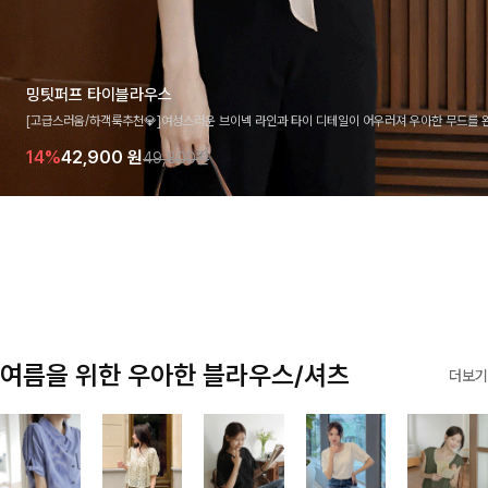
밍팃퍼프 타이블라우스
[고급스러움/하객룩추천💎]여성스러운 브이넥 라인과 타이 디테일이 어우러져 우아한 무드를 
라우스 🤍 여유로운 7부 소매로 편안하게 착용되며 데일리룩부터 출근룩, 하객룩까지 세련된
14%
42,900
원
49,800원
기 좋은 아이템이에요
여름을 위한 우아한 블라우스/셔츠
더보기