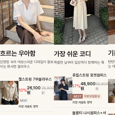
기
흐르는 우아함
가장 쉬운 코디
탄탄
단정함 속의 여성스러운 디테일이 돋보
특별한 날부터 일상까지 함께하는 룩
는 
이는 화사한 블라우스
쥬빌스트링 포켓원피스
첼스트링 7부블라우스
48,900
58,900
17%
26,100
원
28,900
원
10%
원
원
리뷰 카운트 영역
리뷰 카운트 영역
블룬티 나시원피스+셔