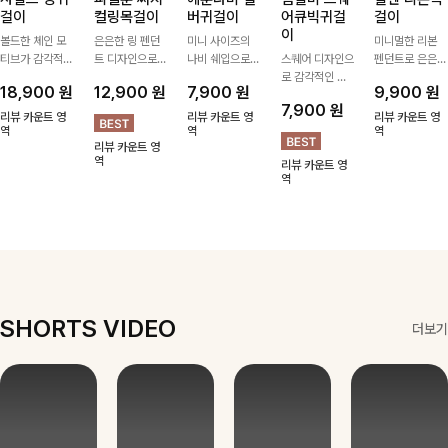
걸이
컬링목걸이
버귀걸이
어큐빅귀걸
걸이
이
볼드한 체인 모
은은한 링 펜던
미니 사이즈의
미니멀한 리본
티브가 감각적인
트 디자인으로
나비 쉐입으로
스퀘어 디자인으
펜던트로 은은한
포인트가 되어주
심플한 POINT,
은은하게 빛을
로 감각적인 무
포인트를 더해주
18,900
원
12,900
원
7,900
원
9,900
원
는 귀걸이- 심플
써지컬스틸 소재
내어줄 이어링,
드를 더했고 그
는 목걸이예요.
7,900
원
하면서도 존재감
로 변색 걱정 없
과하지 않은 포
안에 큐빅을 담
골드, 실버 컬러
리뷰 카운트 영
리뷰 카운트 영
리뷰 카운트 영
있는 디자인으로
역
이 데일리로 착
인트가 되어줘
역
아 더욱 고급스
로 구성돼 어떤
역
리뷰 카운트 영
데일리룩부터 스
용하기 좋아요-
데일리로 착용하
럽게 연출되는
룩에도 부담 없
역
리뷰 카운트 영
타일리시한 포인
기 좋아요:)
귀걸이에요~!
이 매치하기 좋
역
트룩까지 다양하
아요
게 매치하기 좋
은 아이템💎
SHORTS VIDEO
더보기