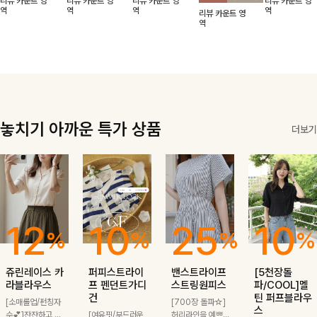
리뷰 카운트 영
리뷰 카운트 영
리뷰 카운트 영
리뷰 카운트 영
적함도 챙겨드려
날에도 편안하게
해도 멋스럽게
핏이 멋스러운,
무드가 느껴져요
역
역
역
역
리뷰 카운트 영
요 :)
착용 가능한 반
스타일링돼요
쾌적하면서 세련
🩶 가볍고 시원
역
팔자켓입니다-!
된 무드의 썸머
한 소재감으로
반팔자켓 -
여름에도 부담
없이 툭 걸치기
좋은 아이템!
놓치기 아까운 특가 상품
더보기
12
10
25
10
%
%
%
%
쥬린레이스 카
퍼피스트라이
밴스트라이프
[5천장돌
라블라우스
프 펜던트가디
스트링원피스
파/COOL]멜
건
틴 퍼프블라우
[소매롤업/펀칭자
[700장 돌파☆]
스
수💕]잔잔하고 고
[여유핏/부드러운
허리라인을 예쁘게