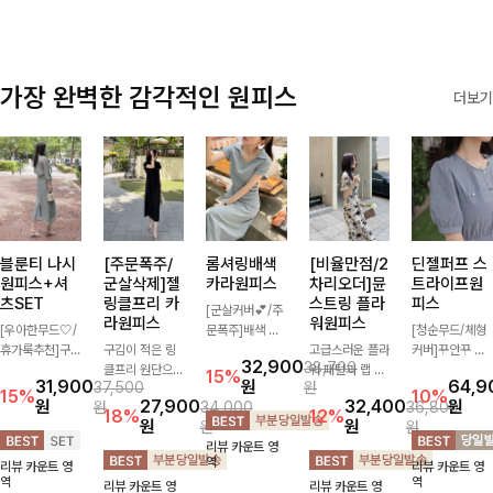
가장 완벽한 감각적인 원피스
더보기
블룬티 나시
[주문폭주/
롬셔링배색
[비율만점/2
딘젤퍼프 스
원피스+셔
군살삭제]젤
카라원피스
차리오더]뮨
트라이프원
츠SET
링클프리 카
스트링 플라
피스
[군살커버💕/주
라원피스
워원피스
[우아한무드🤍/
문폭주]배색 카
[청순무드/체형
휴가룩추천]구
구김이 적은 링
라와 스트라이프
고급스러운 플라
커버]꾸안꾸 무
32,900
38,700
김이 덜한 링클
클프리 원단으로
패턴으로 캐주얼
워 패턴과 랩 디
드의 정석🤍 가
15%
31,900
원
64,9
37,500
원
소재의 나시원피
항상 깔끔하게
한 무드를 더한
자인으로 여성스
볍고 산뜻한 착
15%
10%
원
27,900
32,400
원
원
34,000
36,800
스+셔츠 조합으
착용 가능하며
롱 원피스 🖤 셔
러우면서 세련된
용감으로 여름
18%
12%
원
원
원
원
로 코디 걱정없
일자로 떨어지는
링 디테일과 쫀
분위기를 더해주
내내 손이 자주
리뷰 카운트 영
이 여성스럽고
넉넉한 핏으로
쫀한 스판 소재
며 스트링이 내
가는 원피스예
역
리뷰 카운트 영
리뷰 카운트 영
편안하게 즐길
군살을 완벽히
로 편안하면서도
장되어있어 슬림
요- 은은한 스트
역
역
리뷰 카운트 영
리뷰 카운트 영
수 있는 아이템
커버해주는 원피
여성스럽게 연출
하게 핏을 조절
라이프 패턴과