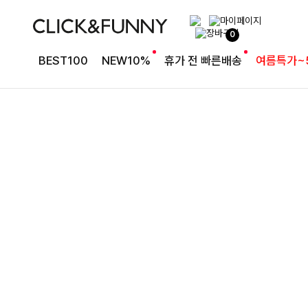
완성도 높은 원피스SET
0
특스트라이프 링클원피스+스트링자켓SET
BEST100
NEW10%
휴가 전 빠른배송
여름특가~