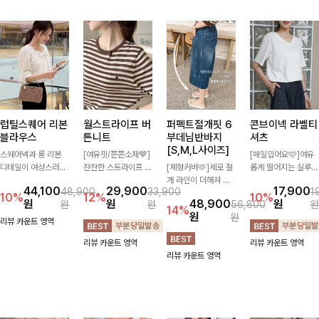
럽틸스퀘어 리본
월스트라이프 버
퍼펙트절개핏 6
콘브이넥 라벨티
블라우스
튼니트
부데님반바지
셔츠
[S,M,L사이즈]
스퀘어넥과 롱 리본
[여유핏/쫀쫀소재🤎]
[매일입어요🩵]여유
디테일이 여성스러운
잔잔한 스트라이프 패
[체형커버🫶]세로 절
롭게 떨어지는 실루엣
분위기를 한층 더해주
턴과 버튼 포인트가
개 라인이 더해져 다
과 깔끔한 브이넥 디
44,100
29,900
17,900
48,900
33,900
1
는 블라우스입니다.
더해져 캐주얼하면서
리 라인을 더욱 길고
자인으로 데일리하게
10%
12%
10%
원
원
48,900
원
원
원
56,800
원
자연스럽게 잡힌 셔링
도 세련된 무드를 연
슬림하게 연출해주는
즐기기 좋은 티셔츠-
14%
원
원
과 봉긋한 소매가 여
출해주는 니트- 가볍
5부 데님 반바지 🤍
소매 라벨 디테일이
리뷰 카운트 영역
리한 실루엣을 연출해
고 부드러운 착용감으
부담 없는 기장과 여
은은한 포인트를 더해
리뷰 카운트 영역
리뷰 카운트 영역
특별한 날은 물론 데
로 단독은 물론 데일
유로운 핏으로 편안하
심플하면서도 센스 있
리뷰 카운트 영역
일리룩으로도 부담 없
리룩으로 활용하기 좋
게 착용되며 다양한
는 스타일을 완성해드
이 즐기기 좋아요🎀
은 아이템!
상의와 손쉽게 매치되
려요!
어 데일리부터 휴가룩
까지 활용도 높게 즐
기기 좋아요 d