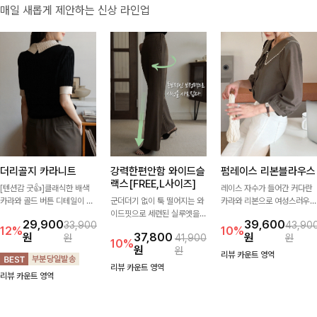
매일 새롭게 제안하는 신상 라인업
더리골지 카라니트
강력한편안함 와이드슬
펌레이스 리본블라우스
랙스[FREE,L사이즈]
[텐션감 굿👍]클래식한 배색
레이스 자수가 들어간 커다란
카라와 골드 버튼 디테일이 세
군더더기 없이 툭 떨어지는 와
카라와 리본으로 여성스러우면
련된 포인트를 더해주는 니트
이드핏으로 세련된 실루엣을
서 사랑스러운 무드가 가득 느
29,900
39,600
33,900
43,90
입니다. 세로 골지 짜임이 슬림
완성해주는 슬랙스입니다. 깔
껴지는 블라우스에요🤎
12%
10%
원
37,800
원
원
41,900
원
한 실루엣을 연출해 단정하면
끔한 디자인과 롱한 기장감으
10%
원
원
서도 여성스러운 무드를 완성
로 다리가 길어 보이고 뒷밴딩
리뷰 카운트 영역
해드려요.
으로 편안하기까지-
리뷰 카운트 영역
리뷰 카운트 영역