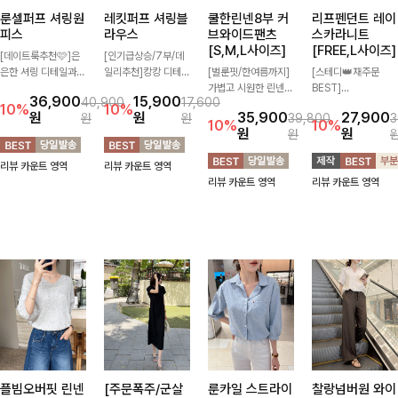
룬셀퍼프 셔링원
레킷퍼프 셔링블
쿨한린넨8부 커
리프펜던트 레이
피스
라우스
브와이드팬츠
스카라니트
[S,M,L사이즈]
[FREE,L사이즈]
[데이트룩추천🩷]은
[인기급상승/7부/데
은한 셔링 디테일과
일리추천]캉캉 디테일
[벌룬핏/한여름까지]
[스테디👑재주문
퍼프 소매가 어우러져
이 더해져 사랑스럽고
가볍고 시원한 린넨
BEST]
36,900
15,900
40,900
17,600
사랑스러운 무드를 완
풍성한 실루엣을 완성
혼방 소재로 한여름까
사랑스러움 가득 담은
10%
10%
원
원
35,900
27,900
원
원
39,800
3
성해주는 원피스🤍
해주는 블라우스 🤍
지 쾌적하게 즐기기
카라 니트에 펜던트
10%
10%
원
원
원
허리 스모크 밴딩이
가볍게 퍼지는 핏으로
좋은 8부 커브 와이드
포인트까지 톡-톡 얼
슬림한 실루엣을 연출
체형을 자연스럽게 커
팬츠 🤍 자연스럽게
굴을 밝혀주는 컬러와
리뷰 카운트 영역
리뷰 카운트 영역
해주며, 자연스럽게
버해주며 여성스럽게
떨어지는 커브핏이 멋
함께 해요-
리뷰 카운트 영역
리뷰 카운트 영역
퍼지는 플레어 라인으
즐기기 좋아요 ✨
스러운 실루엣을 연출
로 여성스럽고 편안하
해줘요 ✨
게 즐기기 좋아요
플빔오버핏 린넨
[주문폭주/군살
룬카일 스트라이
찰랑넘버원 와이