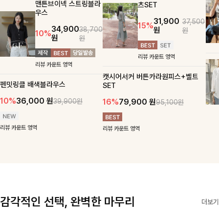
맨튼브이넥 스트링블라
츠SET
우스
31,900
37,500
15%
34,900
원
38,700
원
10%
원
원
리뷰 카운트 영역
리뷰 카운트 영역
캣시어서커 버튼카라원피스+벨트
펜밋링클 배색블라우스
SET
10%
36,000
원
16%
79,900
원
39,900원
95,100원
리뷰 카운트 영역
리뷰 카운트 영역
감각적인 선택, 완벽한 마무리
더보기