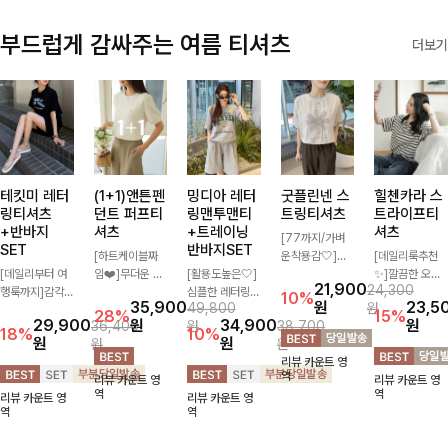
부드럽게 감싸주는 여름 티셔츠
더보기
테킷미 레터
(1+1)앤튼펜
밍디아 레터
굿플린넨 스
힐첸카라 스
링티셔츠
던트 퍼프티
링맨투맨티
트링티셔츠
트라이프티
+반바지
셔츠
+트레이닝
셔츠
[77까지/가벼
SET
반바지SET
[하트케이블짜
운착용감🤍]린
[데일리룩추천
[데일리부터 여
임❤️]무더운 여
[활용도높은🤍]
넨 소재와 내추
✨]깔끔한 오픈
21,900
24,300
행룩까지]감각
름 사랑스러운
심플한 레터링
럴한 플라워 프
카라넥과 조화로
10%
35,900
원
23,5
49,800
원
적인 레터링 티
낭만같은 티셔츠
포인트의 반팔
린팅이 포인트가
운 배색이 들어
28%
15%
29,900
원
34,900
원
36,400
원
38,700
셔츠와 플레어
소재감에서 주는
티셔츠와 여유롭
되어 하나만으로
간 스트라이프
18%
10%
원
원
원
원
핏 반바지가 함
포인트와 금장으
게 떨어지는 반
도 감성 있는 스
패턴으로 단정하
리뷰 카운트 영
께 구성된 세트
로 고급스러움도
바지 조합으로
타일을 완성해드
고 캐주얼한 무
역
리뷰 카운트 영
리뷰 카운트 영
아이템으로, 편
놓치지 말아요♥
꾸안꾸 무드 제
리는 티셔츠-🌼
드를 선사하는
역
역
리뷰 카운트 영
리뷰 카운트 영
안하면서도 캐주
대로 살려주는
🌿
반팔 티셔츠에
역
역
얼한 꾸안꾸룩을
트레이닝 세트
요:)
완성해드립니다
🖤 편안한 착용