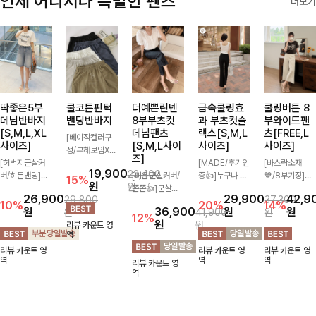
언제 어디서나 특별한 팬츠
더보기
딱좋은5부
쿨코튼핀턱
더예쁜린넨
급속쿨링효
쿨링버튼 8
데님반바지
밴딩반바지
8부부츠컷
과 부츠컷슬
부와이드팬
[S,M,L,XL
데님팬츠
랙스[S,M,L
츠[FREE,L
[베이직컬러구
사이즈]
[S,M,L사이
사이즈]
사이즈]
성/부해보임X]
즈]
[허벅지군살커
와이드하게 떨어
[MADE/후기인
[바스락소재
19,900
23,400
버/히든밴딩]여
지는 핏으로 편
[미운군살커버/
증👍]누구나 갖
💙/8부기장]사
15%
원
원
유롭게 떨어지는
안하면서도 멋스
쫀쫀👍]군살을
고 싶어할 슬랙
이드 버튼 디테
26,900
29,900
42,9
29,800
37,300
와이드핏과 부담
럽게 입어지는
잡아주는 깔끔한
스:)베이직하지
일이 은은한 포
10%
20%
14%
원
36,900
원
원
원
41,900
원
없는 5부 기장
밴딩 반바지🤎
부츠컷 핏에 발
만 부츠컷으로
인트가 되어주는
12%
원
원
리뷰 카운트 영
으로 편안하게
넉넉한 포켓 디
목이 드러나는
이쁜 핏 연출은
와이드 팬츠입니
역
즐기기 좋은 데
테일 더해져 데
8부 기장으로
물론,쫀쫀한 스
다. 여유롭게 떨
리뷰 카운트 영
리뷰 카운트 영
리뷰 카운트 영
님 팬츠 ✨ 빈티
일리룩부터 여행
다리를 슬림하고
판끼로 하루종일
어지는 실루엣과
역
역
역
리뷰 카운트 영
지한 워싱감이
룩까지 활용도
길어보이게 만들
편안하게!
가볍게 바스락거
역
더해져 캐주얼하
높게 즐겨지는
어주며 생지 소
리는 소재감으로
면서도 트렌디한
아이템!
재로 멋을 더한
시원하고 편안하
무드로 연출
데님팬츠에요~!
게 즐기기 좋은
아이템-