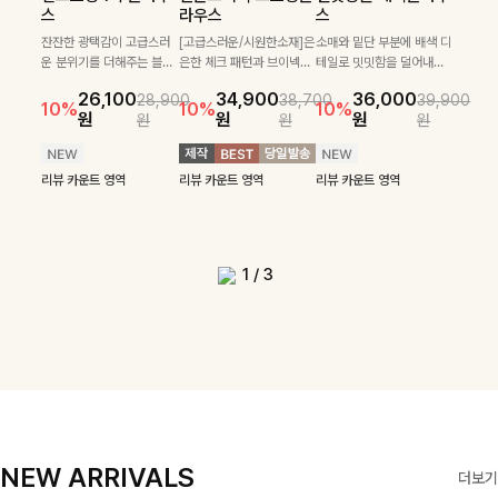
필첸체크 스트링블라
특스트라이프 링클원
헨틴링클 날개티셔츠
부니트
스
라우스
스
우스+플레어스커트
피스+스트링자켓
+치마바지SET
부드럽게 몸을 감싸는 니트
넉넉한 핏으로 편하게 착용
SET
SET
짜임으로 편안한 착용감을
[골드버튼/클래식무드🤍]
가능한 심플&베이직 무드의
잔잔한 광택감이 고급스러
[고급스러운/시원한소재]은
소매와 밑단 부분에 배색 디
[텐션감↑/구김↓]가볍게
더해드리며 여유 있게 떨어
스트라이프 패턴으로 데일
니트!레터리 펜던트로 고급
운 분위기를 더해주는 블라
은한 체크 패턴과 브이넥으
테일로 밋밋함을 덜어내고
[활용도 좋은 투피스]은은한
가볍고 시원한 링클 원피스
입기만 해도 코디가 완성되
24,300
25,800
26,900
28,600
지는 핏과 브이넥 디자인이
리룩에 포인트를 더해줄 아
스러운 포인트를 내어주었
우스예요 ✨ 허리 스트링과
로 단정하면서 실버버튼으
더욱 멋스럽게 연출되며 링
10%
10%
체크 패턴과 허리 스트링 디
와 스트링 자켓이 세트로 구
는 세트 아이템으로, 자연스
원
31,900
원
26,100
34,900
36,000
원
35,400
원
28,900
38,700
39,900
29,900
여리여리한 실루엣을 완성
이템입니다 카라넥 디자인
어요:D
프릴 밑단이 자연스럽게 실
로 고급스러운 디테일을 넣
클 소재로 구김 걱정없이 즐
33,900
10%
테일이 어우러진 투피스 세
성되어 코디 고민 없이 완성
럽게 퍼지는 프릴 날개 소매
10%
10%
10%
12%
원
원
원
원
원
원
원
원
42,900
69,900
원
해드려요 ✨ 단독은 물론 다
으로 깔끔한 이미지로 만들
루엣을 살려주며, 여유로운
었으며 밑단스트링으로 핏
길 수 있는 블라우스랍니
49,800
79,400
원
트입니다. 여유로운 상의와
도 높은 스타일링을 연출해
가 우아한 포인트를 더해드
14%
12%
원
원
양한 아우터와도 자연스럽
어 주는 7부 니트입니다 ~
핏으로 편안하면서도 여성
을 더욱 깔끔하게 잡아주는
다:)
원
원
풍성하게 퍼지는 롱스커트가
주는 아이템 🤍 따로 또 같
립니다💕 잔잔한 링클 텍스
리뷰 카운트 영역
리뷰 카운트 영역
게 매치되는 데일리 니트랍
스러운 무드를 완성해준답
블라우스예요 :)
자연스러운 체형 커버는 물
이 활용하기 좋아 실용적이
처 소재와 편안한 허리밴딩
리뷰 카운트 영역
리뷰 카운트 영역
리뷰 카운트 영역
리뷰 카운트 영역
니다
니다 🤍
리뷰 카운트 영역
론, 단품으로도 다양하게 활
며, 스트링 디테일로 다양한
으로 하루 종일 산뜻하고 쾌
리뷰 카운트 영역
리뷰 카운트 영역
용하기 좋아요🖤
핏을 연출할 수 있어 데일리
적하게 즐겨보세요!
부터 여행룩까지 멋스럽게
즐기기 좋아요 ✨
1
/
3
NEW ARRIVALS
더보기