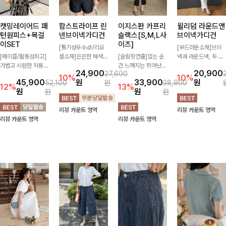
캣밍레이어드 패
함스트라이프 린
이지스판 카프리
윌리덤 라운드앤
턴원피스+목걸
넨브이넥가디건
슬랙스[S,M,L사
브이넥가디건
이SET
이즈]
[통기성우수🧊/리오
[부드러운소재]브이
[페이즐/활동성최고]
셀소재]은은한 배색
[슬림핏연출]입는 순
넥과 라운드넥, 두 가
가볍고 시원한 착용감
스트라이프 패턴으로
간 느껴지는 뛰어난
지 넥 라인 중 취향에
24,900
20,900
27,600
으로 여름 내내 부담
캐주얼하면서도 산뜻
신축성으로 활동량 많
맞게 선택할 수 있는
10%
10%
45,900
원
33,900
원
52,100
원
38,900
없이 즐기기 좋은 라
한 무드 살려주는 니
은 날에도 편안하게
활용도 높은 가디건
12%
13%
원
원
원
원
운드 니트 🤍 베이직
트 가디건 💛 브이넥
🌿 발목이 드러나는
🤍 부드러운 착용감
한 디자인으로 다양한
라인에 슬림하게 떨어
카프리 기장이 다리
과 베이직한 디자인으
리뷰 카운트 영역
리뷰 카운트 영역
하의와 손쉽게 매치되
지는 핏 더해져 단독
라인을 더욱 길고 산
로 단독은 물론 가볍
리뷰 카운트 영역
리뷰 카운트 영역
어 데일리하게 활용하
으로도 여리하고 세련
뜻하게 보여주며, 깔
게 걸쳐 입기 좋아 데
기 좋아요 ✨
되게 입어져요-
끔한 실루엣으로 출근
일리룩부터 출근룩까
룩부터 데일리룩까지
지 다양하게 즐기기
활용도 높게 즐기기
좋은 아이템이에요 ✨
좋습니다