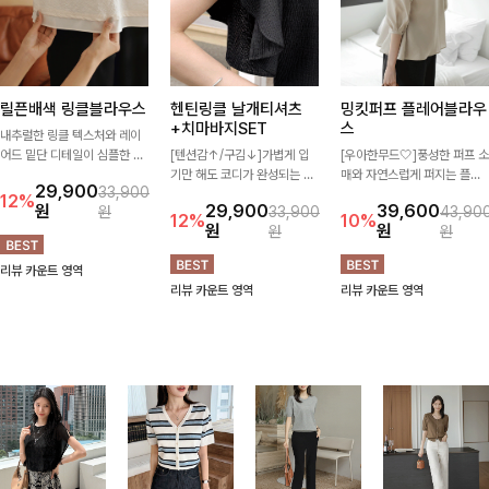
릴픈배색 링클블라우스
헨틴링클 날개티셔츠
밍킷퍼프 플레어블라우
+치마바지SET
스
내추럴한 링클 텍스처와 레이
어드 밑단 디테일이 심플한 디
[텐션감↑/구김↓]가볍게 입
[우아한무드🤍]풍성한 퍼프 소
자인에 포인트를 더해주며, 가
기만 해도 코디가 완성되는 세
매와 자연스럽게 퍼지는 플레
29,900
33,900
볍게 툭 입기만 해도 멋스러운
트 아이템으로, 자연스럽게 퍼
어 실루엣이 여성스러운 무드
12%
원
29,900
39,600
원
33,900
43,90
스타일을 완성해드려요- 여유
지는 프릴 날개 소매가 우아한
를 완성해주는 블라우스 🤍 체
12%
10%
원
원
원
원
로운 핏으로 군살은 자연스럽
포인트를 더해드립니다💕 잔
형을 자연스럽게 커버해주며
게 커버해주고, 편안한 착용감
잔한 링클 텍스처 소재와 편안
걸을 때마다 살랑이는 핏으로
리뷰 카운트 영역
까지 더해 손이 자주 가는 데일
한 허리밴딩으로 하루 종일 산
데일리룩부터 데이트룩까지 화
리뷰 카운트 영역
리뷰 카운트 영역
리 아이템이랍니다🤍
뜻하고 쾌적하게 즐겨보세요!
사하게 즐기기 좋은 아이템이
에요 ✨