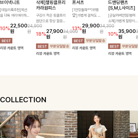
브이넥니트
삭제]젤링클프리
프셔츠
드밴딩팬츠
카라원피스
[S,M,L사이즈]
[데일리룩추천]목선
[1만장돌파**1위템
을 더욱 여리여리하게
구김이 적은 링클프리
🏆]가볍게 걸쳐도 살
[군살커버만점/썸머
연출해주는 브이넥 디
원단으로 항상 깔끔하
아나는 산뜻한 컬러
소재]가볍게 찰랑이는
22,500
29,900
24,900
34,300
자인으로 깔끔한 무드
게 착용 가능하며 일
감, 여름에 딱 맞는 코
원단과 여유로운 와이
10%
13%
원
27,900
원
35,900
원
34,000
원
를 완성해주는 니트
자로 떨어지는 넉넉한
튼 셔츠❤️ 여유 있는
드 핏으로 하루 종일
18%
10%
원
원
원
🤍 부드러운 착용감
핏으로 군살을 완벽히
핏과 스트라이프 패
편안하게 착용하실 수
과 베이직한 실루엣으
커버해주는 원피스에
턴, 자연스러운 실루
있는 팬츠입니다 🖤
리뷰 카운트 영역
리뷰 카운트 영역
로 단독은 물론 다양
요🖤
엣으로 데일리 코디에
✨ 허리 전체 밴딩과
리뷰 카운트 영역
리뷰 카운트 영역
한 아우터와 레이어드
부담 없이 매치된답니
스트링 디테일로 안정
하기 좋아 데일리하게
다:)
감 있는 착용감을 더
즐기기 좋은 아이템이
해드려요!
에요 ✨
COLLECTION