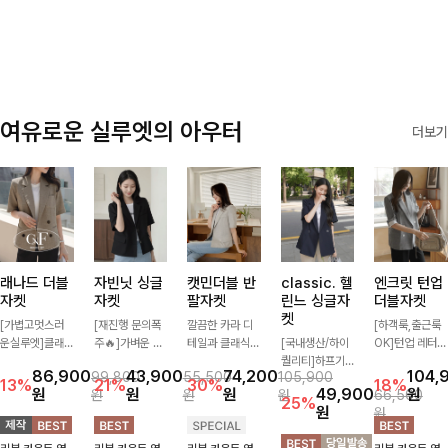
✨🩵
감에 캐주얼한
감성까지 더해져
데일리하게 손이
자주 가요
여유로운 실루엣의 아우터
더보기
래나드 더블
자빈닛 싱글
캣민더블 반
classic. 헬
엔크릿 턴업
자켓
자켓
팔자켓
린느 싱글자
더블자켓
켓
[가볍고멋스러
[재진행 문의폭
깔끔한 카라 디
[하객룩,출근룩
운실루엣]클래
주🔥]가벼운 소
테일과 클래식한
[국내생산/하이
OK]턴업 레터링
식하면서 베이직
재로 툭 걸쳐주
더블 버튼 디자
퀄리티]하프기
포인트로 센스
86,900
43,900
74,200
104,
99,800
55,500
105,900
하게 걸치기 좋
기만 해도 캐주
인으로 세련된
장의 부담스럽지
있게 완성된 썸
13%
21%
30%
18%
원
원
원
49,900
원
원
원
원
66,500
은 반팔 자켓-자
얼한 무드를 만
무드를 완성한
않은 기장으로
머 자켓, 더블버
25%
원
원
주 입게 될 깔끔
들어주며 반팔
반팔 자켓 ✨ 가
클래식이 주는
튼 디자인으로
한 핏은 물론, 쾌
디자인으로 더운
볍게 걸쳐주기만
멋!스탠다드한
깔끔하고 세련된