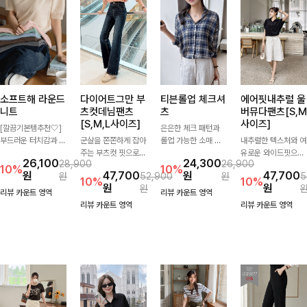
소프트해 라운드
다이어트그만 부
티븐롤업 체크셔
에어핏내추럴 울
니트
츠컷데님팬츠
츠
버뮤다팬츠[S,M
[S,M,L사이즈]
사이즈]
[깔끔기본템추천🤍]
은은한 체크 패턴과
부드러운 터치감과 군
군살을 쫀쫀하게 잡아
롤업 가능한 소매 디
내추럴한 텍스처와 여
더더기 없는 디자인으
주는 부츠컷 핏으로
테일로 다양한 분위기
유로운 와이드핏으로
26,100
24,300
28,900
26,900
로 매일 손이 가는 자
다리 라인을 이쁘고
를 연출하실 수 있어
군살은 자연스럽게 커
10%
10%
원
47,700
원
47,700
원
52,900
원
5
체제작 니트입니다.
깔끔하게 만들어주고
요🌿 차르르 흐르는
버해드리는 버뮤다 팬
10%
10%
원
원
원
자연스럽게 떨어지는
진청 색감으로 더욱
가벼운 소재와 여유로
츠 🤍 깔끔한 허리 디
리뷰 카운트 영역
리뷰 카운트 영역
여유핏과 깔끔한 라운
슬림해보이는 효과를
운 핏으로 단독은 물
테일과 편안한 착용감
리뷰 카운트 영역
리뷰 카운트 영역
드넥으로 단독은 물론
주는 데님팬츠!
론 아우터처럼 툭 걸
으로 데일리부터 출근
이너로도 활용하기 좋
쳐도 멋스러운 데일리
룩까지 산뜻하게 즐기
아요.
셔츠입니다
기 좋은 팬츠예요!