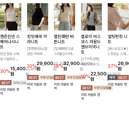
앤즌린넨 스
킹밋배색 카
캘핀패턴 버
캘로이 비스
엘팃펀칭 니
퀘어나시니
라니트
튼니트
코스 라운드
트
트
앤브이넥니
[쫀쫀텐션👍]깔
[입체패턴/고급
[베스트입고★]
트
린넨 함유 소재
끔한 카라와 반
스러움]브이넥
느낌있는 스퀘어
로 시원하고 쾌
오픈 디자인이
라인과 감각적인
[2TYPE선택]
펀칭과 골드버튼
29,900
32,900
26,
33,200
40,100
적하게 즐기기
만나 하나만 입
패턴이 어우러져
라운드넥과 브이
으로 세련됨이
10%
18%
27%
15,400
원
원
원
21,900
원
원
좋은 나시 니트
어도 완성도 높
포인트 있게 즐
넥 두 가지 디자
묻어나는 니트:)
30%
원
22,500
원
24,900
🌿 깔끔한 스퀘
은 스타일링을
기기 좋은 가디
인으로 취향에
시원쫀쫀함 가
10%
원
원
어넥 디자인이
연출해드려요 부
건 🤍 가볍게 걸
맞게 선택 가능
득, 여성스러운
리뷰 카운트 영
리뷰 카운트 영
리뷰 카운트 영
쇄골 라인을 더
담 없이 즐기기
쳐주기만 해도
한 베이직 니트
룩을 완성해봐요
역
역
역
리뷰 카운트 영
욱 여리하고 여
좋은 데일리 니
스타일리시한 무
🤍 깔끔한 실루
♡
역
리뷰 카운트 영
성스럽게 연출해
트로 어디에나
드를 더해주어
엣과 부드러운
역
드립니다
손쉽게 매치됩니
데일리하게 활용
착용감으로 단독
다
하기 좋아요 ✨
은 물론 이너까
지 활용도 높게
즐기기 좋아요
✨