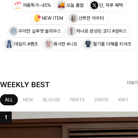
여름특가~45%
오늘 출발
단, 하루 혜택
NEW ITEM
산뜻한 아우터
우아한 실루엣 블라우스
하나로 완성된 코디 #원피스
데일리 #팬츠
화사한 #니트
활기를 더해줄 티셔츠
WEEKLY BEST
더보기
ALL
NEW
BLOUSE
PANTS
DRESS
KNIT