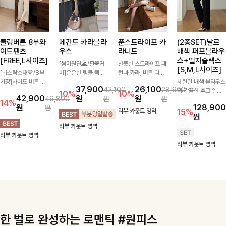
쿨링버튼 8부와
메칸드 카라블라
푼스트라이프 카
(2종SET)날르
이드팬츠
우스
라니트
배색 퍼프블라우
[FREE,L사이즈]
스+일자슬랙스
[썸머원단🌊/팔뚝커
산뜻한 스트라이프 패
[S,M,L사이즈]
[바스락소재💙/8부
버]은은한 링클 텍스
턴과 카라, 버튼 디테
기장]사이드 버튼 디
처와 여유로운 실루엣
일이 어우러져 단정하
세련된 배색 블라우스
37,900
26,100
42,100
28,900
테일이 은은한 포인트
이 만나 내추럴하면서
면서도 세련된 무드를
와 깔끔한 후크 일자
10%
10%
42,900
원
원
49,800
원
원
가 되어주는 와이드
도 세련된 무드를 연
완성해주는 니트 🤍
슬랙스를 함께 구성한
14%
원
128,900
원
팬츠입니다. 여유롭게
출해주는 블라우스-
부드럽고 가벼운 착용
세트입니다. 허리 라
리뷰 카운트 영역
15%
원
떨어지는 실루엣과 가
데일리룩부터 출근룩
감으로 데님부터 슬랙
인을 자연스럽게 살려
리뷰 카운트 영역
볍게 바스락거리는 소
까지 다양하게 활용하
스까지 다양하게 매치
주는 블라우스와 롱한
리뷰 카운트 영역
재감으로 시원하고 편
기 좋은 베이직한 디
하기 좋아 데일리룩부
일자핏 슬랙스가 만나
리뷰 카운트 영역
안하게 즐기기 좋은
자인!
터 출근룩까지 활용도
단정하면서도 고급스
아이템-
높게 즐기기 좋은 아
러운 실루엣을 완성해
이템이에요 ✨
드려요.
한 벌로 완성하는 로맨틱 #원피스