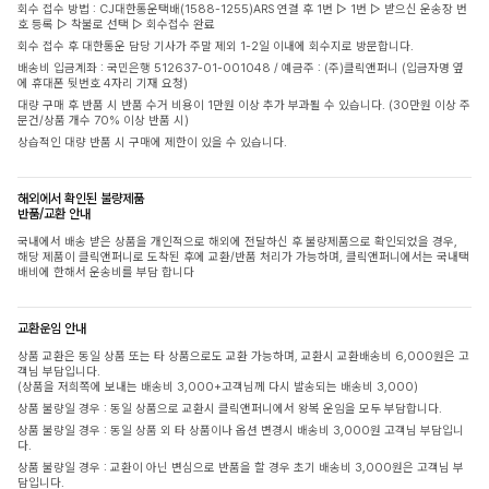
회수 접수 방법 : CJ대한통운택배(1588-1255)ARS 연결 후 1번 ▷ 1번 ▷ 받으신 운송장 번
호 등록 ▷ 착불로 선택 ▷ 회수접수 완료
회수 접수 후 대한통운 담당 기사가 주말 제외 1-2일 이내에 회수지로 방문합니다.
배송비 입금계좌 : 국민은행 512637-01-001048 / 예금주 : (주)클릭앤퍼니 (입금자명 옆
에 휴대폰 뒷번호 4자리 기재 요청)
대량 구매 후 반품 시 반품 수거 비용이 1만원 이상 추가 부과될 수 있습니다. (30만원 이상 주
문건/상품 개수 70% 이상 반품 시)
상습적인 대량 반품 시 구매에 제한이 있을 수 있습니다.
해외에서 확인된 불량제품
반품/교환 안내
국내에서 배송 받은 상품을 개인적으로 해외에 전달하신 후 불량제품으로 확인되었을 경우,
해당 제품이 클릭앤퍼니로 도착된 후에 교환/반품 처리가 가능하며, 클릭앤퍼니에서는 국내택
배비에 한해서 운송비를 부담 합니다
교환운임 안내
상품 교환은 동일 상품 또는 타 상품으로도 교환 가능하며, 교환시 교환배송비 6,000원은 고
객님 부담입니다.
(상품을 저희쪽에 보내는 배송비 3,000+고객님께 다시 발송되는 배송비 3,000)
상품 불량일 경우 : 동일 상품으로 교환시 클릭앤퍼니에서 왕복 운임을 모두 부담합니다.
상품 불량일 경우 : 동일 상품 외 타 상품이나 옵션 변경시 배송비 3,000원 고객님 부담입니
다.
상품 불량일 경우 : 교환이 아닌 변심으로 반품을 할 경우 초기 배송비 3,000원은 고객님 부
담입니다.