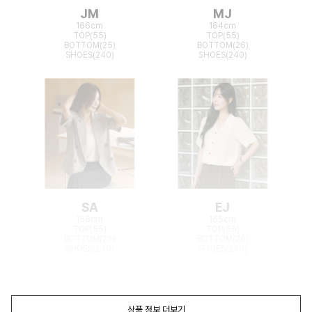
JM
MJ
166cm
164cm
TOP(55)
TOP(55)
BOTTOM(25)
BOTTOM(26)
SHOES(240)
SHOES(240)
SA
EJ
168cm
165cm
TOP(55)
TOP(55)
BOTTOM(26)
BOTTOM(26)
SHOES(240)
SHOES(240)
상품 정보 더보기