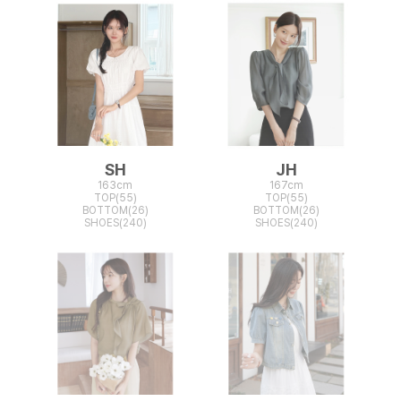
SH
JH
163cm
167cm
TOP(55)
TOP(55)
BOTTOM(26)
BOTTOM(26)
SHOES(240)
SHOES(240)