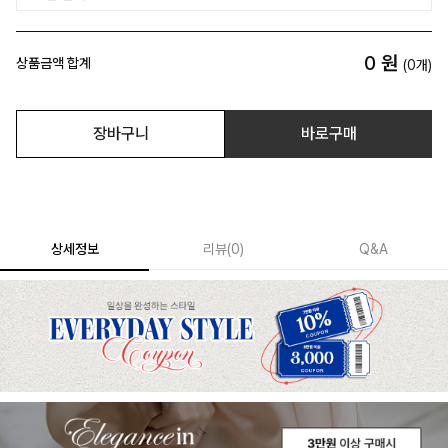
0
원
상품금액 합계
(
0
개)
장바구니
바로구매
상세정보
리뷰
(
0
)
Q&A