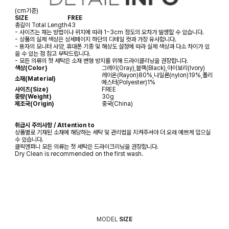
(cm기준)
SIZE
FREE
총길이
Total Length
43
- 사이즈는 재는 방법이나 위치에 따라 1~3cm 정도의 오차가 발생할 수 있습니다.
- 상품의 실제 색상은 상세페이지 하단의 디테일 컷과 가장 유사합니다.
- 용자의 모니터 사양, 휴대폰 기종 및 해상도 설정에 따라 실제 색상과 다소 차이가 있
을 수 있는 점 참고 부탁드립니다.
- 모든 의류의 첫 세탁은 소재 변형 방지를 위해 드라이클리닝을 권장합니다.
색상(Color)
그레이(Gray),블랙(Black),아이보리(Ivory)
레이온(Rayon)80%,나일론(nylon)19%,폴리
소재(Material)
에스터(Polyester)1%
사이즈(Size)
FREE
중량(Weight)
30g
제조국(Origin)
중국(China)
취급시 주의사항 / Attention to
상품별로 기재된 소재에 해당하는 세탁 및 관리법을 지켜주셔야 더 오래 예쁘게 입으실
수 있습니다.
클릭앤퍼니 모든 의류는 첫 세탁은 드라이크리닝을 권장합니다.
Dry Clean is recommended on the first wash.
MODEL
SIZE