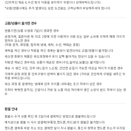
(인위적인 훼손 & 수선 등의 악용을 방지하기 위함이니 양해부탁드립니다)
*교환/반품시에도 추가 발생되는 모든 도선료는 고객님께서 부담해주셔야 합니다.
교환/반품이 불가한 경우
반품기한(상품 수령후 7일)이 경과한 경우
공정거래, 표준약관 제 15조 2항에 의한 이용자의 사용 또는 일부 소비에 의하여 재화 가치가
현저히 감소한 경우
(착용 흔적, 화장품, 탈취제 냄새, 세탁, 수선, 택훼손 포함)
세탁을 하신 경우나 착용을 하신 후에는 불량이 발견되어도 교환/반품이 불가합니다.
워싱면 종류의 제품은 워싱과정에서 옷이 살짝 돌아가는 현상이 있을 수 있습니다.
피팅만 해보신 경우라도 상품이 훼손된 경우(구김,늘어남,보풀)는 불가합니다.
배송 시 생긴 구김, 단추 바느질의 느슨함, 간단한 손질이 가능한 마감실 처리가 미흡한 경우
거래처 공정 과정 중 단추구멍이 완벽히 뚫리지 않은 경우 (가위로 간단하게 구멍을 내주신 뒤
착용 부탁드립니다)
워싱 과정 중 발생하는 냄새와 단추 위치를 나타내는 초크 자국이 남은 경우
지퍼의 뻣뻣한 움직임, 신발이나 가방 및 소품 마감 처리에서 생긴 소량의 본드 자국이 있는 경
우
환불 안내
환불시 수거 상품 확인 후 3일이내 결제하신 방법으로 환불해드립니다
예치금으로 환불 시 다시 원결제(무통장,핸드폰,카드)로의 환불은 불가합니다.
핸드폰 결제후 부분 취소 또는 결제한 달이 지나 환불시, 통신사 정책상 핸드폰 취소가 되지않