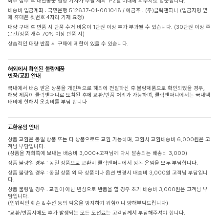
회수 접수 후 대한통운 담당 기사가 주말 제외 1-2일 이내에 회수지로 방문합니다.
배송비 입금계좌 : 국민은행 512637-01-001048 / 예금주 : (주)클릭앤퍼니 (입금자명 옆
에 휴대폰 뒷번호 4자리 기재 요청)
대량 구매 후 반품 시 반품 수거 비용이 1만원 이상 추가 부과될 수 있습니다. (30만원 이상 주
문건/상품 개수 70% 이상 반품 시)
상습적인 대량 반품 시 구매에 제한이 있을 수 있습니다.
해외에서 확인된 불량제품
반품/교환 안내
국내에서 배송 받은 상품을 개인적으로 해외에 전달하신 후 불량제품으로 확인되었을 경우,
해당 제품이 클릭앤퍼니로 도착된 후에 교환/반품 처리가 가능하며, 클릭앤퍼니에서는 국내택
배비에 한해서 운송비를 부담 합니다
교환운임 안내
상품 교환은 동일 상품 또는 타 상품으로도 교환 가능하며, 교환시 교환배송비 6,000원은 고
객님 부담입니다.
(상품을 저희쪽에 보내는 배송비 3,000+고객님께 다시 발송되는 배송비 3,000)
상품 불량일 경우 : 동일 상품으로 교환시 클릭앤퍼니에서 왕복 운임을 모두 부담합니다.
상품 불량일 경우 : 동일 상품 외 타 상품이나 옵션 변경시 배송비 3,000원 고객님 부담입니
다.
상품 불량일 경우 : 교환이 아닌 변심으로 반품을 할 경우 초기 배송비 3,000원은 고객님 부
담입니다.
(인위적인 훼손 & 수선 등의 악용을 방지하기 위함이니 양해부탁드립니다)
*교환/반품시에도 추가 발생되는 모든 도선료는 고객님께서 부담해주셔야 합니다.