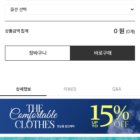
0
원
상품금액 합계
(
0
개)
장바구니
바로구매
상세정보
리뷰
(
0
)
Q&A