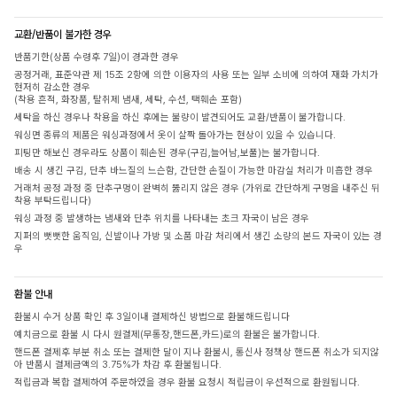
교환/반품이 불가한 경우
반품기한(상품 수령후 7일)이 경과한 경우
공정거래, 표준약관 제 15조 2항에 의한 이용자의 사용 또는 일부 소비에 의하여 재화 가치가
현저히 감소한 경우
(착용 흔적, 화장품, 탈취제 냄새, 세탁, 수선, 택훼손 포함)
세탁을 하신 경우나 착용을 하신 후에는 불량이 발견되어도 교환/반품이 불가합니다.
워싱면 종류의 제품은 워싱과정에서 옷이 살짝 돌아가는 현상이 있을 수 있습니다.
피팅만 해보신 경우라도 상품이 훼손된 경우(구김,늘어남,보풀)는 불가합니다.
배송 시 생긴 구김, 단추 바느질의 느슨함, 간단한 손질이 가능한 마감실 처리가 미흡한 경우
거래처 공정 과정 중 단추구멍이 완벽히 뚫리지 않은 경우 (가위로 간단하게 구멍을 내주신 뒤
착용 부탁드립니다)
워싱 과정 중 발생하는 냄새와 단추 위치를 나타내는 초크 자국이 남은 경우
지퍼의 뻣뻣한 움직임, 신발이나 가방 및 소품 마감 처리에서 생긴 소량의 본드 자국이 있는 경
우
환불 안내
환불시 수거 상품 확인 후 3일이내 결제하신 방법으로 환불해드립니다
예치금으로 환불 시 다시 원결제(무통장,핸드폰,카드)로의 환불은 불가합니다.
핸드폰 결제후 부분 취소 또는 결제한 달이 지나 환불시, 통신사 정책상 핸드폰 취소가 되지않
아 반품시 결제금액의 3.75%가 차감 후 환불됩니다.
적립금과 복합 결제하여 주문하였을 경우 환불 요청시 적립금이 우선적으로 환원됩니다.