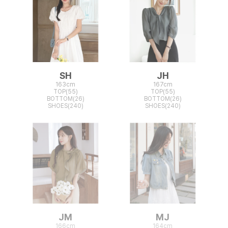
SH
JH
163cm
167cm
TOP(55)
TOP(55)
BOTTOM(26)
BOTTOM(26)
SHOES(240)
SHOES(240)
JM
MJ
166cm
164cm