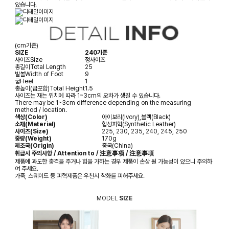
있습니다.
(cm기준)
SIZE
240기준
사이즈
Size
정사이즈
총길이
Total Length
25
발볼
Width of Foot
9
굽
Heel
1
총높이(굽포함)
Total Height
1.5
사이즈는 재는 위치에 따라 1~3cm의 오차가 생길 수 있습니다.
There may be 1~3cm difference depending on the measuring
method / location.
색상(Color)
아이보리(Ivory),블랙(Black)
소재(Material)
합성피혁(Synthetic Leather)
사이즈(Size)
225, 230, 235, 240, 245, 250
중량(Weight)
170g
제조국(Origin)
중국(China)
취급시 주의사항 / Attention to / 注意事项 / 注意事項
제품에 과도한 충격을 주거나 힘을 가하는 경우 제품이 손상 될 가능성이 있으니 주의하
여 주세요.
가죽, 스웨이드 등 피혁제품은 우천시 착화를 피해주세요.
MODEL
SIZE