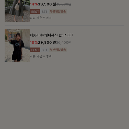
DOUBLE THE JOY
함께할 때 더욱 완벽한, 합리적인 선택으로 채우는 즐거움
필첸체크 스트링블라우스+플레어스커트SET
14%
42,900
원
49,800원
리뷰 카운트 영역