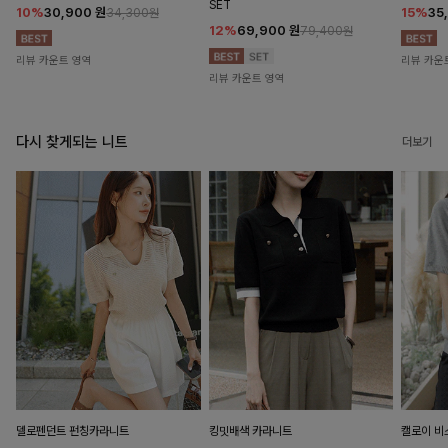
SET
10%
30,900
원
15%
35
34,300원
12%
69,900
원
79,400원
리뷰 카운트 영역
리뷰 카운
리뷰 카운트 영역
다시 찾게되는 니트
더보기
델로펜던트 펀칭카라니트
킹밋배색 카라니트
캘로이 비