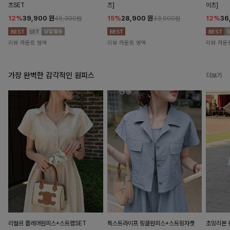
츠SET
즈]
이즈]
12%
39,900
원
15%
28,900
원
12%
36
45,300원
33,900원
리뷰 카운트 영역
리뷰 카운트 영역
리뷰 카운
가장 완벽한 감각적인 원피스
더보기
리월르 플레어원피스+스트랩SET
특스트라이프 링클원피스+스트링자켓
초밍리본 