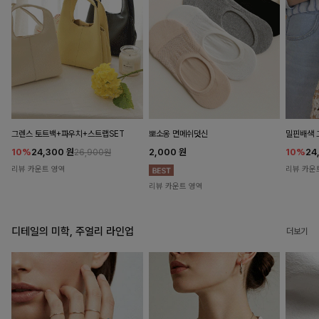
뽀소옹 면메쉬덧신
그렌스 토트백+파우치+스트랩SET
밀핀배색 
2,000
원
10%
24,300
원
10%
24
26,900원
리뷰 카운트 영역
리뷰 카운
리뷰 카운트 영역
디테일의 미학, 주얼리 라인업
더보기