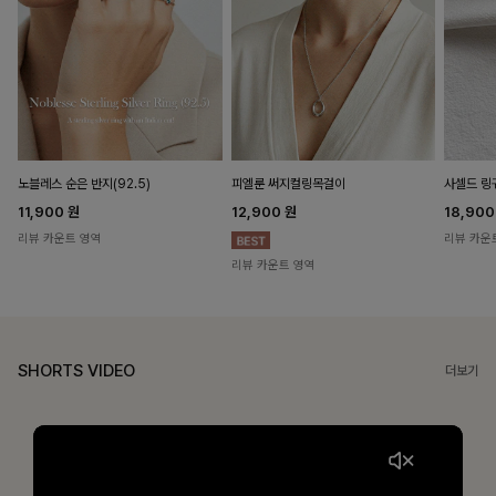
노블레스 순은 반지(92.5)
피엘룬 써지컬링목걸이
사셀드 링
11,900
원
12,900
원
18,90
리뷰 카운트 영역
리뷰 카운
리뷰 카운트 영역
SHORTS VIDEO
더보기