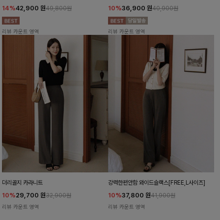
14%
42,900
원
10%
36,900
원
49,800원
40,900원
리뷰 카운트 영역
리뷰 카운트 영역
더리골지 카라니트
강력한편안함 와이드슬랙스[FREE,L사이즈]
10%
29,700
원
10%
37,800
원
32,900원
41,900원
리뷰 카운트 영역
리뷰 카운트 영역