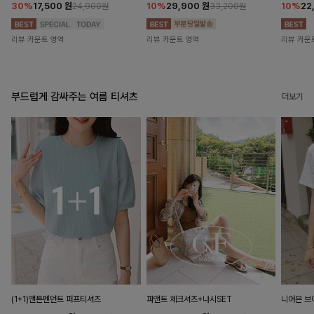
30%
17,500
원
10%
29,900
원
10%
22
24,900원
33,200원
리뷰 카운트 영역
리뷰 카운트 영역
리뷰 카운
부드럽게 감싸주는 여름 티셔츠
더보기
(1+1)앤튼펜던트 퍼프티셔츠
파앤트 체크셔츠+나시SET
니어븐 브