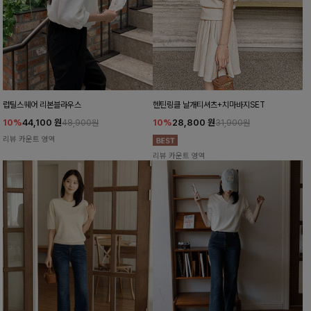
럽틸스퀘어 리본블라우스
헨틴링클 날개티셔츠+치마바지SET
10%
44,100
원
10%
28,800
원
48,900원
31,900원
리뷰 카운트 영역
리뷰 카운트 영역