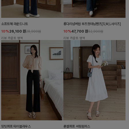
소프트해 라운드니트
롱다리넘버원 부츠컷데님팬츠[S,M,L사이즈]
10%
26,100
원
10%
47,700
원
28,900원
52,900원
리뷰 카운트 영역
리뷰 카운트 영역
밍팃퍼프 타이블라우스
룬셀퍼프 셔링원피스