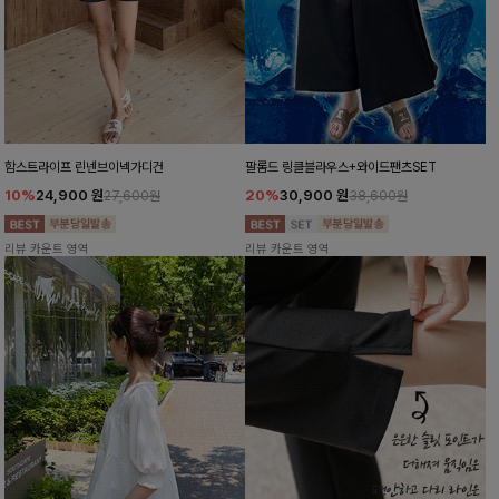
함스트라이프 린넨브이넥가디건
팔롬드 링클블라우스+와이드팬츠SET
10%
24,900
원
20%
30,900
원
27,600원
38,600원
리뷰 카운트 영역
리뷰 카운트 영역