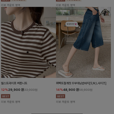
리뷰 카운트 영역
리뷰 카운트 영역
월스트라이프 버튼니트
퍼펙트절개핏 6부데님반바지[S,M,L사이즈]
12%
29,900
원
14%
48,900
원
33,900원
56,800원
리뷰 카운트 영역
리뷰 카운트 영역