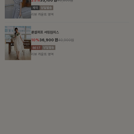
가장 쉬운 코디
특별한 날부터 일상까지 함께하는 룩
큐플리츠 블라우스+스커트+벨트SET
10%
57,600
원
63,900원
리뷰 카운트 영역