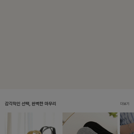
밴스트라이프 스트링원피스
25%
35,100
원
46,800원
리뷰 카운트 영역
룬셀퍼프 셔링원피스
10%
36,900
원
40,900원
리뷰 카운트 영역
감각적인 선택, 완벽한 마무리
더보기