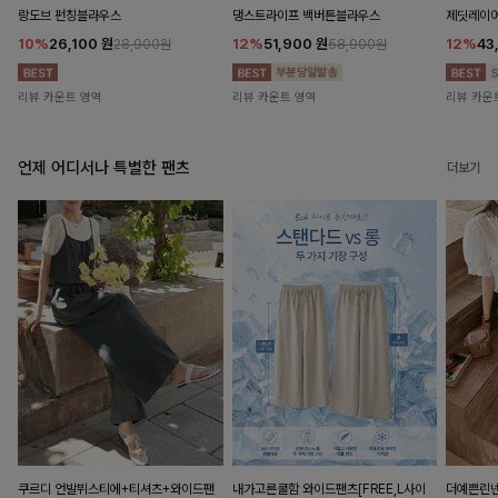
랑도브 펀칭블라우스
댕스트라이프 백버튼블라우스
제딧레이어
10%
26,100
원
12%
51,900
원
12%
43
28,900원
58,900원
리뷰 카운트 영역
리뷰 카운트 영역
리뷰 카운
언제 어디서나 특별한 팬츠
더보기
쿠르디 언발뷔스티에+티셔츠+와이드팬
내가고른쿨함 와이드팬츠[FREE,L사이
더예쁜린넨