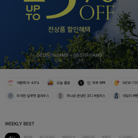
04
33
여름특가~45%
오늘 출발
단, 하루 혜택
NEW IT
우아한 실루엣 블라우스
하나로 완성된 코디 #원피스
데일리 #
WEEKLY BEST
NEW
BLOUSE
PANTS
DRESS
KNIT
T-SHIRT
ALL