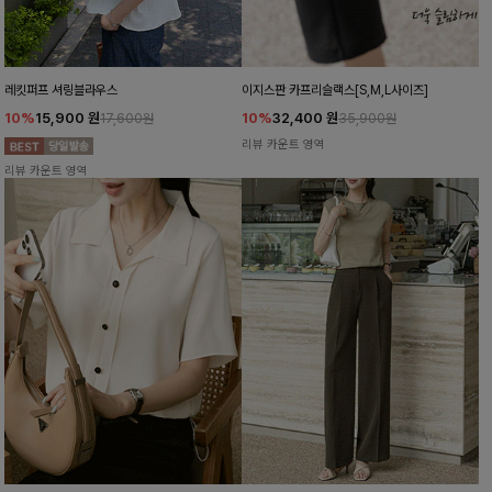
레킷퍼프 셔링블라우스
이지스판 카프리슬랙스[S,M,L사이즈]
10%
15,900
원
10%
32,400
원
17,600원
35,900원
리뷰 카운트 영역
리뷰 카운트 영역