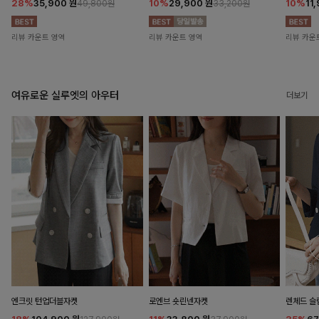
28%
35,900
원
10%
29,900
원
10%
11
49,800원
33,200원
리뷰 카운트 영역
리뷰 카운트 영역
리뷰 카운
여유로운 실루엣의 아우터
더보기
엔크릿 턴업더블자켓
로엔브 숏린넨자켓
렌체드 슬