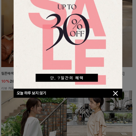
릴픈배색 링클블라우스
멋진핏완성 일자배기슬랙스[S,M,L사이즈]
10%
28,800
원
10%
29,700
원
31,900원
32,900원
리뷰 카운트 영역
리뷰 카운트 영역
오늘 하루 보지 않기