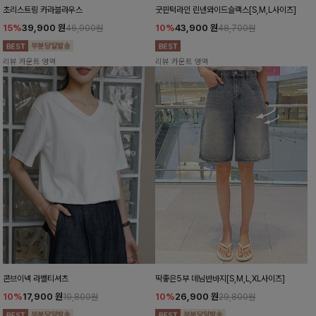
초리스트링 카라블라우스
굿핀턱라인 린넨와이드슬랙스[S,M,L사이즈]
15%
39,900
원
10%
43,900
원
46,900원
48,700원
리뷰 카운트 영역
리뷰 카운트 영역
콘브이넥 라벨티셔츠
딱좋은5부 데님반바지[S,M,L,XL사이즈]
10%
17,900
원
10%
26,900
원
19,800원
29,800원