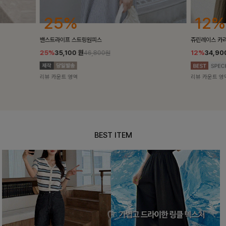
25%
12%
밴스트라이프 스트링원피스
쥬린레이스 카라블라우
25%
35,100
원
12%
34,900
원
46,800원
39
리뷰 카운트 영역
리뷰 카운트 영역
BEST ITEM