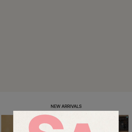
캠릿리본 뷔스티에원피스+티셔츠SET
14%
39,900
원
46,300원
리뷰 카운트 영역
테킷미 레터링티셔츠+반바지SET
18%
29,900
원
36,400원
리뷰 카운트 영역
NEW ARRIVALS