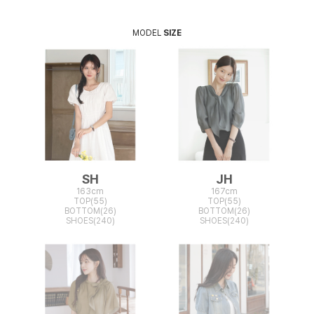
MODEL
SIZE
SH
JH
163cm
167cm
TOP(55)
TOP(55)
BOTTOM(26)
BOTTOM(26)
SHOES(240)
SHOES(240)