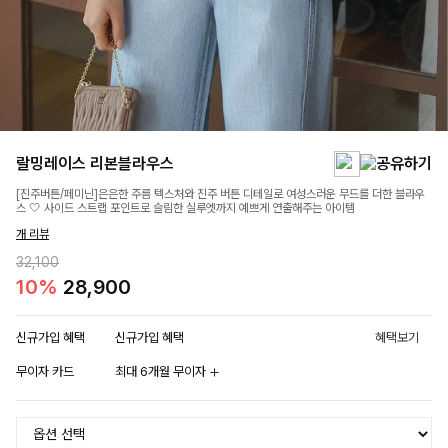
랄밍레이스 리본블라우스
[진주버튼/페미닌]은은한 주름 텍스처와 진주 버튼 디테일로 여성스러운 무드를 더한 블라우
스 🤍 사이드 스트랩 포인트로 슬림한 실루엣까지 예쁘게 연출해주는 아이템
개 리뷰
32,100
10%
28,900
신규가입 혜택
신규가입 혜택
혜택보기
무이자 카드
최대 6개월 무이자