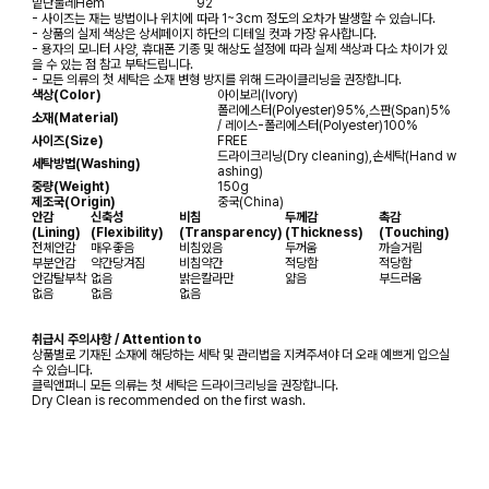
밑단둘레
Hem
92
- 사이즈는 재는 방법이나 위치에 따라 1~3cm 정도의 오차가 발생할 수 있습니다.
- 상품의 실제 색상은 상세페이지 하단의 디테일 컷과 가장 유사합니다.
- 용자의 모니터 사양, 휴대폰 기종 및 해상도 설정에 따라 실제 색상과 다소 차이가 있
을 수 있는 점 참고 부탁드립니다.
- 모든 의류의 첫 세탁은 소재 변형 방지를 위해 드라이클리닝을 권장합니다.
색상(Color)
아이보리(Ivory)
폴리에스터(Polyester)95%,스판(Span)5%
소재(Material)
/ 레이스-폴리에스터(Polyester)100%
사이즈(Size)
FREE
드라이크리닝(Dry cleaning),손세탁(Hand w
세탁방법(Washing)
ashing)
중량(Weight)
150g
제조국(Origin)
중국(China)
안감
신축성
비침
두께감
촉감
(Lining)
(Flexibility)
(Transparency)
(Thickness)
(Touching)
전체안감
매우좋음
비침있음
두꺼움
까슬거림
부분안감
약간당겨짐
비침약간
적당함
적당함
안감탈부착
없음
밝은칼라만
얇음
부드러움
없음
없음
없음
취급시 주의사항 / Attention to
상품별로 기재된 소재에 해당하는 세탁 및 관리법을 지켜주셔야 더 오래 예쁘게 입으실
수 있습니다.
클릭앤퍼니 모든 의류는 첫 세탁은 드라이크리닝을 권장합니다.
Dry Clean is recommended on the first wash.