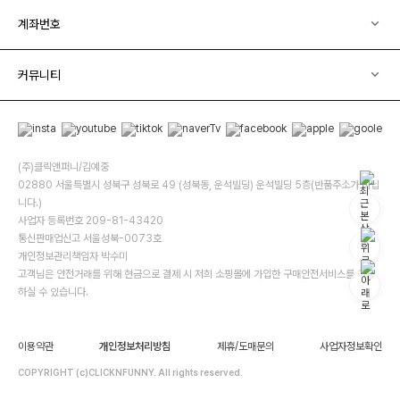
계좌번호
커뮤니티
(주)클릭앤퍼니/김예중
02880 서울특별시 성북구 성북로 49 (성북동, 운석빌딩) 운석빌딩 5층(반품주소가 아닙
니다.)
사업자 등록번호 209-81-43420
통신판매업신고 서울성북-0073호
개인정보관리책임자 박수미
고객님은 안전거래를 위해 현금으로 결제 시 저희 소핑몰에 가입한 구매안전서비스를 이용
하실 수 있습니다.
이용약관
개인정보처리방침
제휴/도매문의
사업자정보확인
COPYRIGHT (c)CLICKNFUNNY. All rights reserved.