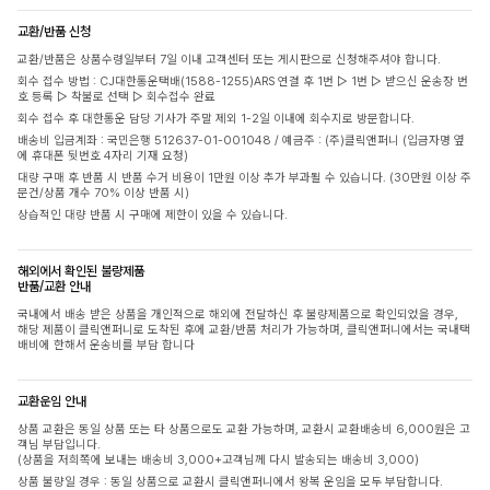
교환/반품 신청
교환/반품은 상품수령일부터 7일 이내 고객센터 또는 게시판으로 신청해주셔야 합니다.
회수 접수 방법 : CJ대한통운택배(1588-1255)ARS 연결 후 1번 ▷ 1번 ▷ 받으신 운송장 번
호 등록 ▷ 착불로 선택 ▷ 회수접수 완료
회수 접수 후 대한통운 담당 기사가 주말 제외 1-2일 이내에 회수지로 방문합니다.
배송비 입금계좌 : 국민은행 512637-01-001048 / 예금주 : (주)클릭앤퍼니 (입금자명 옆
에 휴대폰 뒷번호 4자리 기재 요청)
대량 구매 후 반품 시 반품 수거 비용이 1만원 이상 추가 부과될 수 있습니다. (30만원 이상 주
문건/상품 개수 70% 이상 반품 시)
상습적인 대량 반품 시 구매에 제한이 있을 수 있습니다.
해외에서 확인된 불량제품
반품/교환 안내
국내에서 배송 받은 상품을 개인적으로 해외에 전달하신 후 불량제품으로 확인되었을 경우,
해당 제품이 클릭앤퍼니로 도착된 후에 교환/반품 처리가 가능하며, 클릭앤퍼니에서는 국내택
배비에 한해서 운송비를 부담 합니다
교환운임 안내
상품 교환은 동일 상품 또는 타 상품으로도 교환 가능하며, 교환시 교환배송비 6,000원은 고
객님 부담입니다.
(상품을 저희쪽에 보내는 배송비 3,000+고객님께 다시 발송되는 배송비 3,000)
상품 불량일 경우 : 동일 상품으로 교환시 클릭앤퍼니에서 왕복 운임을 모두 부담합니다.