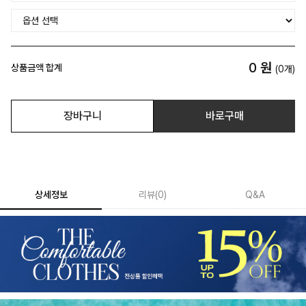
0
원
상품금액 합계
(
0
개)
장바구니
바로구매
상세정보
리뷰
(
0
)
Q&A