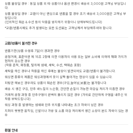
상품 불량일 경우 : 동일 상품 외 타 상품이나 옵션 변경시 배송비 3,000원 고객님 부담입니
다.
상품 불량일 경우 : 교환이 아닌 변심으로 반품을 할 경우 초기 배송비 3,000원은 고객님 부
담입니다.
(인위적인 훼손 & 수선 등의 악용을 방지하기 위함이니 양해부탁드립니다)
*교환/반품시에도 추가 발생되는 모든 도선료는 고객님께서 부담해주셔야 합니다.
교환/반품이 불가한 경우
반품기한(상품 수령후 7일)이 경과한 경우
공정거래, 표준약관 제 15조 2항에 의한 이용자의 사용 또는 일부 소비에 의하여 재화 가치가
현저히 감소한 경우
(착용 흔적, 화장품, 탈취제 냄새, 세탁, 수선, 택훼손 포함)
세탁을 하신 경우나 착용을 하신 후에는 불량이 발견되어도 교환/반품이 불가합니다.
워싱면 종류의 제품은 워싱과정에서 옷이 살짝 돌아가는 현상이 있을 수 있습니다.
피팅만 해보신 경우라도 상품이 훼손된 경우(구김,늘어남,보풀)는 불가합니다.
배송 시 생긴 구김, 단추 바느질의 느슨함, 간단한 손질이 가능한 마감실 처리가 미흡한 경우
거래처 공정 과정 중 단추구멍이 완벽히 뚫리지 않은 경우 (가위로 간단하게 구멍을 내주신 뒤
착용 부탁드립니다)
워싱 과정 중 발생하는 냄새와 단추 위치를 나타내는 초크 자국이 남은 경우
지퍼의 뻣뻣한 움직임, 신발이나 가방 및 소품 마감 처리에서 생긴 소량의 본드 자국이 있는 경
우
환불 안내