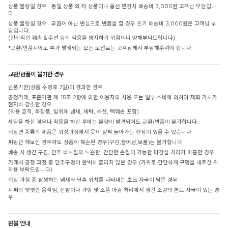
상품 불량일 경우 : 동일 상품 외 타 상품이나 옵션 변경시 배송비 3,000원 고객님 부담입니
다.
상품 불량일 경우 : 교환이 아닌 변심으로 반품을 할 경우 초기 배송비 3,000원은 고객님 부
담입니다.
(인위적인 훼손 & 수선 등의 악용을 방지하기 위함이니 양해부탁드립니다)
*교환/반품시에도 추가 발생되는 모든 도선료는 고객님께서 부담해주셔야 합니다.
교환/반품이 불가한 경우
반품기한(상품 수령후 7일)이 경과한 경우
공정거래, 표준약관 제 15조 2항에 의한 이용자의 사용 또는 일부 소비에 의하여 재화 가치가
현저히 감소한 경우
(착용 흔적, 화장품, 탈취제 냄새, 세탁, 수선, 택훼손 포함)
세탁을 하신 경우나 착용을 하신 후에는 불량이 발견되어도 교환/반품이 불가합니다.
워싱면 종류의 제품은 워싱과정에서 옷이 살짝 돌아가는 현상이 있을 수 있습니다.
피팅만 해보신 경우라도 상품이 훼손된 경우(구김,늘어남,보풀)는 불가합니다.
배송 시 생긴 구김, 단추 바느질의 느슨함, 간단한 손질이 가능한 마감실 처리가 미흡한 경우
거래처 공정 과정 중 단추구멍이 완벽히 뚫리지 않은 경우 (가위로 간단하게 구멍을 내주신 뒤
착용 부탁드립니다)
워싱 과정 중 발생하는 냄새와 단추 위치를 나타내는 초크 자국이 남은 경우
지퍼의 뻣뻣한 움직임, 신발이나 가방 및 소품 마감 처리에서 생긴 소량의 본드 자국이 있는 경
우
환불 안내