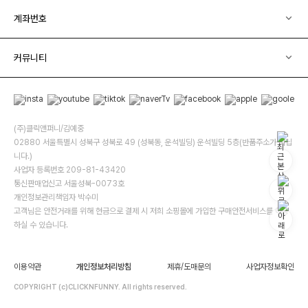
계좌번호
커뮤니티
(주)클릭앤퍼니/김예중
02880 서울특별시 성북구 성북로 49 (성북동, 운석빌딩) 운석빌딩 5층(반품주소가 아닙
니다.)
사업자 등록번호 209-81-43420
통신판매업신고 서울성북-0073호
개인정보관리책임자 박수미
고객님은 안전거래를 위해 현금으로 결제 시 저희 소핑몰에 가입한 구매안전서비스를 이용
하실 수 있습니다.
이용약관
개인정보처리방침
제휴/도매문의
사업자정보확인
COPYRIGHT (c)CLICKNFUNNY. All rights reserved.