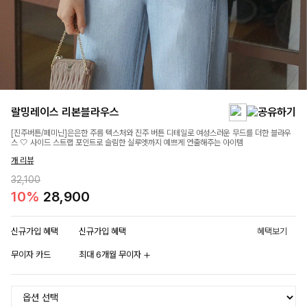
랄밍레이스 리본블라우스
[진주버튼/페미닌]은은한 주름 텍스처와 진주 버튼 디테일로 여성스러운 무드를 더한 블라우
스 🤍 사이드 스트랩 포인트로 슬림한 실루엣까지 예쁘게 연출해주는 아이템
개 리뷰
32,100
10%
28,900
신규가입 혜택
신규가입 혜택
혜택보기
무이자 카드
최대 6개월 무이자