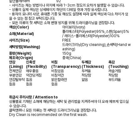
밑단둘레
Hem
92
- 사이즈는 재는 방법이나 위치에 따라 1~3cm 정도의 오차가 발생할 수 있습니다.
- 상품의 실제 색상은 상세페이지 하단의 디테일 컷과 가장 유사합니다.
- 용자의 모니터 사양, 휴대폰 기종 및 해상도 설정에 따라 실제 색상과 다소 차이가 있
을 수 있는 점 참고 부탁드립니다.
- 모든 의류의 첫 세탁은 소재 변형 방지를 위해 드라이클리닝을 권장합니다.
색상(Color)
아이보리(Ivory)
폴리에스터(Polyester)95%,스판(Span)5%
소재(Material)
/ 레이스-폴리에스터(Polyester)100%
사이즈(Size)
FREE
드라이크리닝(Dry cleaning),손세탁(Hand w
세탁방법(Washing)
ashing)
중량(Weight)
150g
제조국(Origin)
중국(China)
안감
신축성
비침
두께감
촉감
(Lining)
(Flexibility)
(Transparency)
(Thickness)
(Touching)
전체안감
매우좋음
비침있음
두꺼움
까슬거림
부분안감
약간당겨짐
비침약간
적당함
적당함
안감탈부착
없음
밝은칼라만
얇음
부드러움
없음
없음
없음
취급시 주의사항 / Attention to
상품별로 기재된 소재에 해당하는 세탁 및 관리법을 지켜주셔야 더 오래 예쁘게 입으실
수 있습니다.
클릭앤퍼니 모든 의류는 첫 세탁은 드라이크리닝을 권장합니다.
Dry Clean is recommended on the first wash.