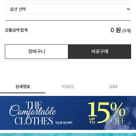
0
원
상품금액 합계
(
0
개)
장바구니
바로구매
상세정보
리뷰
(
0
)
Q&A