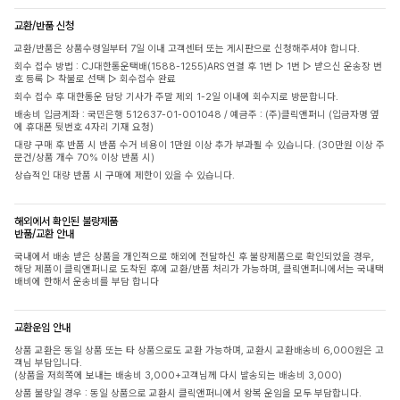
교환/반품 신청
교환/반품은 상품수령일부터 7일 이내 고객센터 또는 게시판으로 신청해주셔야 합니다.
회수 접수 방법 : CJ대한통운택배(1588-1255)ARS 연결 후 1번 ▷ 1번 ▷ 받으신 운송장 번
호 등록 ▷ 착불로 선택 ▷ 회수접수 완료
회수 접수 후 대한통운 담당 기사가 주말 제외 1-2일 이내에 회수지로 방문합니다.
배송비 입금계좌 : 국민은행 512637-01-001048 / 예금주 : (주)클릭앤퍼니 (입금자명 옆
에 휴대폰 뒷번호 4자리 기재 요청)
대량 구매 후 반품 시 반품 수거 비용이 1만원 이상 추가 부과될 수 있습니다. (30만원 이상 주
문건/상품 개수 70% 이상 반품 시)
상습적인 대량 반품 시 구매에 제한이 있을 수 있습니다.
해외에서 확인된 불량제품
반품/교환 안내
국내에서 배송 받은 상품을 개인적으로 해외에 전달하신 후 불량제품으로 확인되었을 경우,
해당 제품이 클릭앤퍼니로 도착된 후에 교환/반품 처리가 가능하며, 클릭앤퍼니에서는 국내택
배비에 한해서 운송비를 부담 합니다
교환운임 안내
상품 교환은 동일 상품 또는 타 상품으로도 교환 가능하며, 교환시 교환배송비 6,000원은 고
객님 부담입니다.
(상품을 저희쪽에 보내는 배송비 3,000+고객님께 다시 발송되는 배송비 3,000)
상품 불량일 경우 : 동일 상품으로 교환시 클릭앤퍼니에서 왕복 운임을 모두 부담합니다.