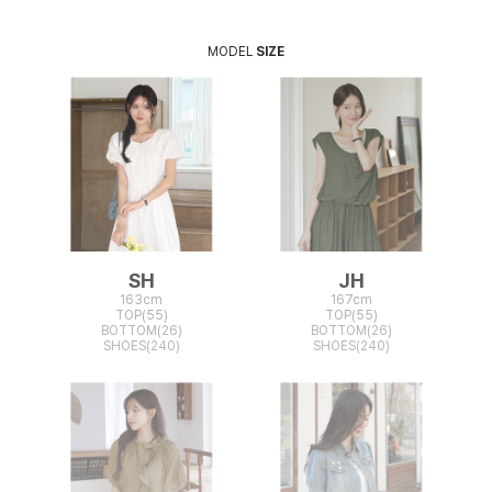
MODEL
SIZE
SH
JH
163cm
167cm
TOP(55)
TOP(55)
BOTTOM(26)
BOTTOM(26)
SHOES(240)
SHOES(240)