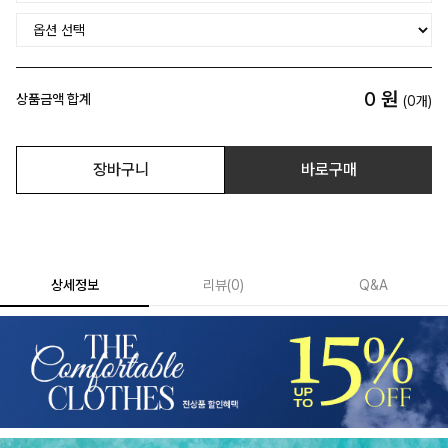
0
원
상품금액 합계
(
0
개)
장바구니
바로구매
상세정보
리뷰
(
0
)
Q&A