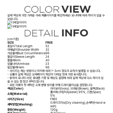
실제 색상과 가장 가까운 아래 제품이미지를 확인하세요! 모니터에 따라 차이가 있을 수
있습니다.
(cm기준)
SIZE
FREE
총길이
Total Length
52
어깨넓이
Shoulder Width
32
가슴둘레
Bust Circumference
96
팔길이
Sleeve Length
24
팔둘레
Arm
40
암홀너비
Armhole
23
밑단둘레
Hem
96
- 사이즈는 재는 방법이나 위치에 따라 1~3cm 정도의 오차가 발생할 수 있습니다.
- 상품의 실제 색상은 상세페이지 하단의 디테일 컷과 가장 유사합니다.
- 용자의 모니터 사양, 휴대폰 기종 및 해상도 설정에 따라 실제 색상과 다소 차이가 있
을 수 있는 점 참고 부탁드립니다.
- 모든 의류의 첫 세탁은 소재 변형 방지를 위해 드라이클리닝을 권장합니다.
색상(Color)
아이보리(Ivory), 브라운(Brown), 블랙(Black)
폴리에스터(Polyester) 95%, 스판(Span)
소재(Material)
5%
사이즈(Size)
FREE
드라이크리닝(Dry cleaning),손세탁(Hand w
세탁방법(Washing)
ash)
중량(Weight)
130g