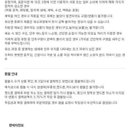
공정거래, 표준약관 제 15조 2항에 의한 이용자의 사용 또는 일부 소비에 의하여 재화 가치가
현저히 감소한 경우
(착용 흔적, 화장품, 탈취제 냄새, 세탁, 수선, 택훼손 포함)
세탁을 하신 경우나 착용을 하신 후에는 불량이 발견되어도 교환/반품이 불가합니다.
워싱면 종류의 제품은 워싱과정에서 옷이 살짝 돌아가는 현상이 있을 수 있습니다.
피팅만 해보신 경우라도 상품이 훼손된 경우(구김,늘어남,보풀)는 불가합니다.
배송 시 생긴 구김, 단추 바느질의 느슨함, 간단한 손질이 가능한 마감실 처리가 미흡한 경우
거래처 공정 과정 중 단추구멍이 완벽히 뚫리지 않은 경우 (가위로 간단하게 구멍을 내주신 뒤
착용 부탁드립니다)
워싱 과정 중 발생하는 냄새와 단추 위치를 나타내는 초크 자국이 남은 경우
지퍼의 뻣뻣한 움직임, 신발이나 가방 및 소품 마감 처리에서 생긴 소량의 본드 자국이 있는 경
우
환불 안내
환불시 수거 상품 확인 후 3일이내 결제하신 방법으로 환불해드립니다
예치금으로 환불 시 다시 원결제(무통장,핸드폰,카드)로의 환불은 불가합니다.
핸드폰 결제후 부분 취소 또는 결제한 달이 지나 환불시, 통신사 정책상 핸드폰 취소가 되지않
아 반품시 결제금액의 3.75%가 차감 후 환불됩니다.
적립금과 복합 결제하여 주문하였을 경우 환불 요청시 적립금이 우선적으로 환원됩니다.
판매자정보