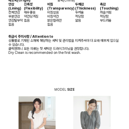
제조국(Origin)
중국(China)
안감
신축성
비침
두께감
촉감
(Lining)
(Flexibility)
(Transparency)
(Thickness)
(Touching)
전체안감
매우좋음
비침있음
두꺼움
까슬거림
부분안감
약간당겨짐
비침약간
적당함
적당함
안감탈부착
없음
밝은칼라만
얇음
부드러움
없음
없음
취급시 주의사항 / Attention to
상품별로 기재된 소재에 해당하는 세탁 및 관리법을 지켜주셔야 더 오래 예쁘게 입으실
수 있습니다.
클릭앤퍼니 모든 의류는 첫 세탁은 드라이크리닝을 권장합니다.
Dry Clean is recommended on the first wash.
MODEL
SIZE