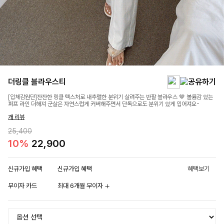
더링클 블라우스티
[입체감원단]잔잔한 링클 텍스처로 내추럴한 분위기 살려주는 반팔 블라우스 🤎 볼륨감 있는
퍼프 라인 더해져 군살은 자연스럽게 커버해주면서 단독으로도 분위기 있게 입어져요-
개 리뷰
25,400
10%
22,900
신규가입 혜택
신규가입 혜택
혜택보기
무이자 카드
최대 6개월 무이자