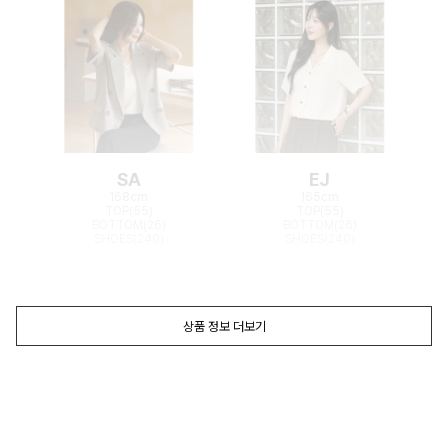
SA
EJ
168cm
165cm
TOP(55)
TOP(55)
BOTTOM(26)
BOTTOM(26)
SHOES(240)
SHOES(240)
상품 정보 더보기