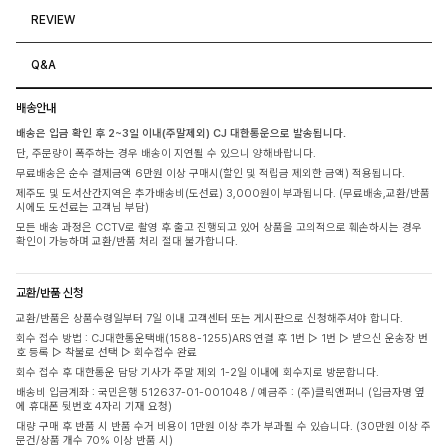
REVIEW
Q&A
배송안내
배송은 입금 확인 후 2~3일 이내(주말제외) CJ 대한통운으로 발송됩니다.
단, 주문량이 폭주하는 경우 배송이 지연될 수 있으니 양해바랍니다.
무료배송은 순수 결제금액 6만원 이상 구매시(할인 및 적립금 제외한 금액) 적용됩니다.
제주도 및 도서산간지역은 추가배송비(도선료) 3,000원이 부과됩니다. (무료배송,교환/반품
시에도 도선료는 고객님 부담)
모든 배송 과정은 CCTV로 촬영 후 출고 진행되고 있어 상품을 고의적으로 훼손하시는 경우
확인이 가능하며 교환/반품 처리 절대 불가합니다.
교환/반품 신청
교환/반품은 상품수령일부터 7일 이내 고객센터 또는 게시판으로 신청해주셔야 합니다.
회수 접수 방법 : CJ대한통운택배(1588-1255)ARS 연결 후 1번 ▷ 1번 ▷ 받으신 운송장 번
호 등록 ▷ 착불로 선택 ▷ 회수접수 완료
회수 접수 후 대한통운 담당 기사가 주말 제외 1-2일 이내에 회수지로 방문합니다.
배송비 입금계좌 : 국민은행 512637-01-001048 / 예금주 : (주)클릭앤퍼니 (입금자명 옆
에 휴대폰 뒷번호 4자리 기재 요청)
대량 구매 후 반품 시 반품 수거 비용이 1만원 이상 추가 부과될 수 있습니다. (30만원 이상 주
문건/상품 개수 70% 이상 반품 시)