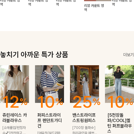
리뷰 카운트 영
리뷰 카운트 영
리뷰 카운트 영
리뷰 카운트 영
적함도 챙겨드려
날에도 편안하게
해도 멋스럽게
핏이 멋스러운,
무드가 느껴져요
역
역
역
역
리뷰 카운트 영
요 :)
착용 가능한 반
스타일링돼요
쾌적하면서 세련
🩶 가볍고 시원
역
팔자켓입니다-!
된 무드의 썸머
한 소재감으로
반팔자켓 -
여름에도 부담
없이 툭 걸치기
좋은 아이템!
놓치기 아까운 특가 상품
더보기
12
10
25
10
%
%
%
%
쥬린레이스 카
퍼피스트라이
밴스트라이프
[5천장돌
라블라우스
프 펜던트가디
스트링원피스
파/COOL]멜
건
틴 퍼프블라우
[소매롤업/펀칭자
[700장 돌파☆]
스
수💕]잔잔하고 고
[여유핏/부드러운
허리라인을 예쁘게