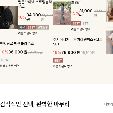
맨튼브이넥 스트링블라
츠SET
우스
31,900
37,500
15%
34,900
원
38,700
원
10%
원
원
리뷰 카운트 영역
리뷰 카운트 영역
캣시어서커 버튼카라원피스+벨트
펜밋링클 배색블라우스
SET
10%
36,000
원
16%
79,900
원
39,900원
95,100원
리뷰 카운트 영역
리뷰 카운트 영역
감각적인 선택, 완벽한 마무리
더보기