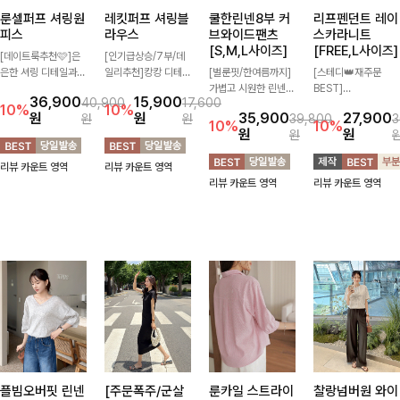
룬셀퍼프 셔링원
레킷퍼프 셔링블
쿨한린넨8부 커
리프펜던트 레이
피스
라우스
브와이드팬츠
스카라니트
[S,M,L사이즈]
[FREE,L사이즈]
[데이트룩추천🩷]은
[인기급상승/7부/데
은한 셔링 디테일과
일리추천]캉캉 디테일
[벌룬핏/한여름까지]
[스테디👑재주문
퍼프 소매가 어우러져
이 더해져 사랑스럽고
가볍고 시원한 린넨
BEST]
36,900
15,900
40,900
17,600
사랑스러운 무드를 완
풍성한 실루엣을 완성
혼방 소재로 한여름까
사랑스러움 가득 담은
10%
10%
원
원
35,900
27,900
원
원
39,800
3
성해주는 원피스🤍
해주는 블라우스 🤍
지 쾌적하게 즐기기
카라 니트에 펜던트
10%
10%
원
원
원
허리 스모크 밴딩이
가볍게 퍼지는 핏으로
좋은 8부 커브 와이드
포인트까지 톡-톡 얼
슬림한 실루엣을 연출
체형을 자연스럽게 커
팬츠 🤍 자연스럽게
굴을 밝혀주는 컬러와
리뷰 카운트 영역
리뷰 카운트 영역
해주며, 자연스럽게
버해주며 여성스럽게
떨어지는 커브핏이 멋
함께 해요-
리뷰 카운트 영역
리뷰 카운트 영역
퍼지는 플레어 라인으
즐기기 좋아요 ✨
스러운 실루엣을 연출
로 여성스럽고 편안하
해줘요 ✨
게 즐기기 좋아요
플빔오버핏 린넨
[주문폭주/군살
룬카일 스트라이
찰랑넘버원 와이