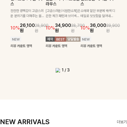
필첸체크 스트링블라
특스트라이프 링클원
헨틴링클 날개티셔츠
부니트
스
라우스
스
우스+플레어스커트
피스+스트링자켓
+치마바지SET
부드럽게 몸을 감싸는 니트
넉넉한 핏으로 편하게 착용
SET
SET
짜임으로 편안한 착용감을
[골드버튼/클래식무드🤍]
가능한 심플&베이직 무드의
잔잔한 광택감이 고급스러
[고급스러운/시원한소재]은
소매와 밑단 부분에 배색 디
[텐션감↑/구김↓]가볍게
더해드리며 여유 있게 떨어
스트라이프 패턴으로 데일
니트!레터리 펜던트로 고급
운 분위기를 더해주는 블라
은한 체크 패턴과 브이넥으
테일로 밋밋함을 덜어내고
[활용도 좋은 투피스]은은한
가볍고 시원한 링클 원피스
입기만 해도 코디가 완성되
24,300
25,800
26,900
28,600
지는 핏과 브이넥 디자인이
리룩에 포인트를 더해줄 아
스러운 포인트를 내어주었
우스예요 ✨ 허리 스트링과
로 단정하면서 실버버튼으
더욱 멋스럽게 연출되며 링
10%
10%
체크 패턴과 허리 스트링 디
와 스트링 자켓이 세트로 구
는 세트 아이템으로, 자연스
원
31,900
원
26,100
34,900
36,000
원
35,400
원
28,900
38,700
39,900
29,900
여리여리한 실루엣을 완성
이템입니다 카라넥 디자인
어요:D
프릴 밑단이 자연스럽게 실
로 고급스러운 디테일을 넣
클 소재로 구김 걱정없이 즐
33,900
10%
테일이 어우러진 투피스 세
성되어 코디 고민 없이 완성
럽게 퍼지는 프릴 날개 소매
10%
10%
10%
12%
원
원
원
원
원
원
원
원
42,900
69,900
원
해드려요 ✨ 단독은 물론 다
으로 깔끔한 이미지로 만들
루엣을 살려주며, 여유로운
었으며 밑단스트링으로 핏
길 수 있는 블라우스랍니
49,800
79,400
원
트입니다. 여유로운 상의와
도 높은 스타일링을 연출해
가 우아한 포인트를 더해드
14%
12%
원
원
양한 아우터와도 자연스럽
어 주는 7부 니트입니다 ~
핏으로 편안하면서도 여성
을 더욱 깔끔하게 잡아주는
다:)
원
원
풍성하게 퍼지는 롱스커트가
주는 아이템 🤍 따로 또 같
립니다💕 잔잔한 링클 텍스
리뷰 카운트 영역
리뷰 카운트 영역
게 매치되는 데일리 니트랍
스러운 무드를 완성해준답
블라우스예요 :)
자연스러운 체형 커버는 물
이 활용하기 좋아 실용적이
처 소재와 편안한 허리밴딩
리뷰 카운트 영역
리뷰 카운트 영역
리뷰 카운트 영역
리뷰 카운트 영역
니다
니다 🤍
리뷰 카운트 영역
론, 단품으로도 다양하게 활
며, 스트링 디테일로 다양한
으로 하루 종일 산뜻하고 쾌
리뷰 카운트 영역
리뷰 카운트 영역
용하기 좋아요🖤
핏을 연출할 수 있어 데일리
적하게 즐겨보세요!
부터 여행룩까지 멋스럽게
즐기기 좋아요 ✨
1
/
3
NEW ARRIVALS
더보기