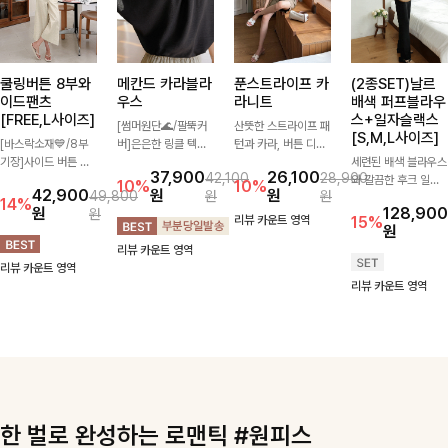
쿨링버튼 8부와
메칸드 카라블라
푼스트라이프 카
(2종SET)날르
이드팬츠
우스
라니트
배색 퍼프블라우
[FREE,L사이즈]
스+일자슬랙스
[썸머원단🌊/팔뚝커
산뜻한 스트라이프 패
[S,M,L사이즈]
[바스락소재💙/8부
버]은은한 링클 텍스
턴과 카라, 버튼 디테
기장]사이드 버튼 디
처와 여유로운 실루엣
일이 어우러져 단정하
세련된 배색 블라우스
37,900
26,100
42,100
28,900
테일이 은은한 포인트
이 만나 내추럴하면서
면서도 세련된 무드를
와 깔끔한 후크 일자
10%
10%
42,900
원
원
49,800
원
원
가 되어주는 와이드
도 세련된 무드를 연
완성해주는 니트 🤍
슬랙스를 함께 구성한
14%
원
128,900
원
팬츠입니다. 여유롭게
출해주는 블라우스-
부드럽고 가벼운 착용
세트입니다. 허리 라
리뷰 카운트 영역
15%
원
떨어지는 실루엣과 가
데일리룩부터 출근룩
감으로 데님부터 슬랙
인을 자연스럽게 살려
리뷰 카운트 영역
볍게 바스락거리는 소
까지 다양하게 활용하
스까지 다양하게 매치
주는 블라우스와 롱한
리뷰 카운트 영역
재감으로 시원하고 편
기 좋은 베이직한 디
하기 좋아 데일리룩부
일자핏 슬랙스가 만나
리뷰 카운트 영역
안하게 즐기기 좋은
자인!
터 출근룩까지 활용도
단정하면서도 고급스
아이템-
높게 즐기기 좋은 아
러운 실루엣을 완성해
이템이에요 ✨
드려요.
한 벌로 완성하는 로맨틱 #원피스