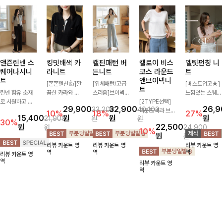
앤즌린넨 스
킹밋배색 카
캘핀패턴 버
캘로이 비스
엘팃펀칭 니
퀘어나시니
라니트
튼니트
코스 라운드
트
트
앤브이넥니
[쫀쫀텐션👍]깔
[입체패턴/고급
[베스트입고★]
트
린넨 함유 소재
끔한 카라와 반
스러움]브이넥
느낌있는 스퀘어
로 시원하고 쾌
오픈 디자인이
라인과 감각적인
[2TYPE선택]
펀칭과 골드버튼
29,900
32,900
26,
33,200
40,100
적하게 즐기기
만나 하나만 입
패턴이 어우러져
라운드넥과 브이
으로 세련됨이
10%
18%
27%
15,400
원
원
원
21,900
원
원
좋은 나시 니트
어도 완성도 높
포인트 있게 즐
넥 두 가지 디자
묻어나는 니트:)
30%
원
22,500
원
24,900
🌿 깔끔한 스퀘
은 스타일링을
기기 좋은 가디
인으로 취향에
시원쫀쫀함 가
10%
원
원
어넥 디자인이
연출해드려요 부
건 🤍 가볍게 걸
맞게 선택 가능
득, 여성스러운
리뷰 카운트 영
리뷰 카운트 영
리뷰 카운트 영
쇄골 라인을 더
담 없이 즐기기
쳐주기만 해도
한 베이직 니트
룩을 완성해봐요
역
역
역
리뷰 카운트 영
욱 여리하고 여
좋은 데일리 니
스타일리시한 무
🤍 깔끔한 실루
♡
역
리뷰 카운트 영
성스럽게 연출해
트로 어디에나
드를 더해주어
엣과 부드러운
역
드립니다
손쉽게 매치됩니
데일리하게 활용
착용감으로 단독
다
하기 좋아요 ✨
은 물론 이너까
지 활용도 높게
즐기기 좋아요
✨