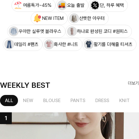
여름특가~45%
오늘 출발
단, 하루 혜택
NEW ITEM
산뜻한 아우터
우아한 실루엣 블라우스
하나로 완성된 코디 #원피스
데일리 #팬츠
화사한 #니트
활기를 더해줄 티셔츠
WEEKLY BEST
더보기
ALL
NEW
BLOUSE
PANTS
DRESS
KNIT