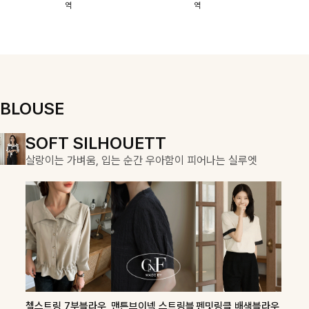
역
역
이에요:)
스에요🖤
돼요
할 수 있어요🤍
여유로운 핏이
만나 편안함은
물론, 고급스러
운 분위기까지
더해드립니다
BLOUSE
DOUBLE THE JOY
SOFT SILHOUETT
COZY ESSENTIAL
함께할 때 더욱 완벽한, 합리적인 선택으로 채우는 즐거움
살랑이는 가벼움, 입는 순간 우아함이 피어나는 실루엣
매일의 일상을 부드럽게 감싸줄 니트 컬렉션
론클디 브이넥니트
칠스트라이프 카라7
셀드펜던트 7부니트
첼스트링 7부블라우
맨튼브이넥 스트링블
펜밋링클 배색블라우