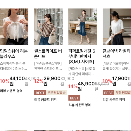
럽틸스퀘어 리본
월스트라이프 버
퍼펙트절개핏 6
콘브이넥 라벨티
블라우스
튼니트
부데님반바지
셔츠
[S,M,L사이즈]
스퀘어넥과 롱 리본
[여유핏/쫀쫀소재🤎]
[매일입어요🩵]여유
디테일이 여성스러운
잔잔한 스트라이프 패
[체형커버🫶]세로 절
롭게 떨어지는 실루엣
분위기를 한층 더해주
턴과 버튼 포인트가
개 라인이 더해져 다
과 깔끔한 브이넥 디
44,100
29,900
17,900
48,900
33,900
1
는 블라우스입니다.
더해져 캐주얼하면서
리 라인을 더욱 길고
자인으로 데일리하게
10%
12%
10%
원
원
48,900
원
원
원
56,800
원
자연스럽게 잡힌 셔링
도 세련된 무드를 연
슬림하게 연출해주는
즐기기 좋은 티셔츠-
14%
원
원
과 봉긋한 소매가 여
출해주는 니트- 가볍
5부 데님 반바지 🤍
소매 라벨 디테일이
리뷰 카운트 영역
리한 실루엣을 연출해
고 부드러운 착용감으
부담 없는 기장과 여
은은한 포인트를 더해
리뷰 카운트 영역
리뷰 카운트 영역
특별한 날은 물론 데
로 단독은 물론 데일
유로운 핏으로 편안하
심플하면서도 센스 있
리뷰 카운트 영역
일리룩으로도 부담 없
리룩으로 활용하기 좋
게 착용되며 다양한
는 스타일을 완성해드
이 즐기기 좋아요🎀
은 아이템!
상의와 손쉽게 매치되
려요!
어 데일리부터 휴가룩
까지 활용도 높게 즐
기기 좋아요 d