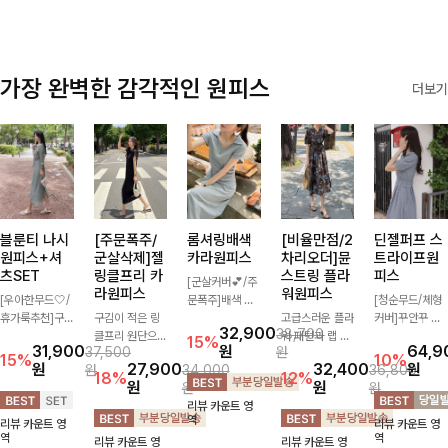
가장 완벽한 감각적인 원피스
더보기
블룬티 나시
[주문폭주/
롬셔링배색
[비율만점/2
딘젤퍼프 스
원피스+셔
군살삭제]젤
카라원피스
차리오더]뮨
트라이프원
츠SET
링클프리 카
스트링 플라
피스
[군살커버💕/주
라원피스
워원피스
[우아한무드🤍/
문폭주]배색 카
[청순무드/체형
휴가룩추천]구
구김이 적은 링
라와 스트라이프
고급스러운 플라
커버]꾸안꾸 무
32,900
38,700
김이 덜한 링클
클프리 원단으로
패턴으로 캐주얼
워 패턴과 랩 디
드의 정석🤍 가
15%
31,900
원
64,9
37,500
원
소재의 나시원피
항상 깔끔하게
한 무드를 더한
자인으로 여성스
볍고 산뜻한 착
15%
10%
원
27,900
32,400
원
원
34,000
36,800
스+셔츠 조합으
착용 가능하며
롱 원피스 🖤 셔
러우면서 세련된
용감으로 여름
18%
12%
원
원
원
원
로 코디 걱정없
일자로 떨어지는
링 디테일과 쫀
분위기를 더해주
내내 손이 자주
리뷰 카운트 영
이 여성스럽고
넉넉한 핏으로
쫀한 스판 소재
며 스트링이 내
가는 원피스예
역
리뷰 카운트 영
리뷰 카운트 영
편안하게 즐길
군살을 완벽히
로 편안하면서도
장되어있어 슬림
요- 은은한 스트
역
역
리뷰 카운트 영
리뷰 카운트 영
수 있는 아이템
커버해주는 원피
여성스럽게 연출
하게 핏을 조절
라이프 패턴과