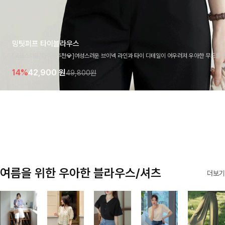
밍팃퍼프 타이블라우스
[고급스러움/하객룩추천💎]여성스러운 브이넥 라인과 타이 디테일이 어우러져 우아한 무드를 
라우스 🤍 여유로운 7부 소매로 편안하게 착용되며 데일리룩부터 출근룩, 하객룩까지 세련된
14%
42,900
원
49,800원
기 좋은 아이템이에요
여름을 위한 우아한 블라우스/셔츠
더보기