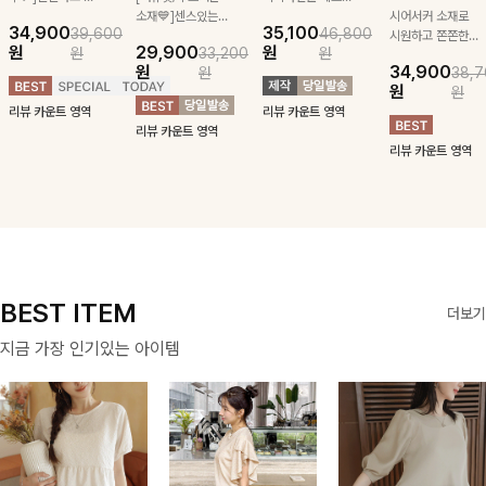
급스러운 자수 디
소재💙]센스있는
잡아주는 스트링과
시어서커 소재로
34,900
35,100
39,600
46,800
테일이 사랑스러운
스트라이프 패턴에
깔끔한 스트라이프
시원하고 쫀쫀한
원
29,900
원
원
33,200
원
블라우스-페미닌
귀여운 퍼피 펜던
패턴에 링클프리!
텐션감으로 언제든
원
34,900
원
38,7
하면서 여리한 무
트로 포인트를 선
💙플레어지는 롱한
편안하게 입혀질
원
원
드로 즐겨지는
사하는 니트 가디
기장감까지 완벽한
블라우스- 단정한
리뷰 카운트 영역
리뷰 카운트 영역
ITEM
건을 소개할게요 :)
데일리 원피스:B
카라와 풍성한 퍼
리뷰 카운트 영역
프 소매로 여성스
리뷰 카운트 영역
러움을 더했어요 :)
BEST ITEM
더보기
지금 가장 인기있는 아이템