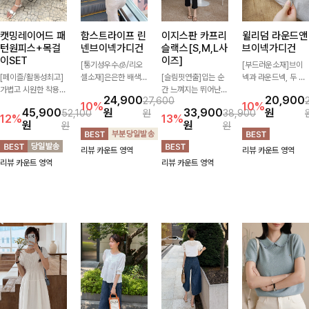
캣밍레이어드 패
함스트라이프 린
이지스판 카프리
윌리덤 라운드앤
턴원피스+목걸
넨브이넥가디건
슬랙스[S,M,L사
브이넥가디건
이SET
이즈]
[통기성우수🧊/리오
[부드러운소재]브이
[페이즐/활동성최고]
셀소재]은은한 배색
[슬림핏연출]입는 순
넥과 라운드넥, 두 가
가볍고 시원한 착용감
스트라이프 패턴으로
간 느껴지는 뛰어난
지 넥 라인 중 취향에
24,900
20,900
27,600
으로 여름 내내 부담
캐주얼하면서도 산뜻
신축성으로 활동량 많
맞게 선택할 수 있는
10%
10%
45,900
원
33,900
원
52,100
원
38,900
없이 즐기기 좋은 라
한 무드 살려주는 니
은 날에도 편안하게
활용도 높은 가디건
12%
13%
원
원
원
원
운드 니트 🤍 베이직
트 가디건 💛 브이넥
🌿 발목이 드러나는
🤍 부드러운 착용감
한 디자인으로 다양한
라인에 슬림하게 떨어
카프리 기장이 다리
과 베이직한 디자인으
리뷰 카운트 영역
리뷰 카운트 영역
하의와 손쉽게 매치되
지는 핏 더해져 단독
라인을 더욱 길고 산
로 단독은 물론 가볍
리뷰 카운트 영역
리뷰 카운트 영역
어 데일리하게 활용하
으로도 여리하고 세련
뜻하게 보여주며, 깔
게 걸쳐 입기 좋아 데
기 좋아요 ✨
되게 입어져요-
끔한 실루엣으로 출근
일리룩부터 출근룩까
룩부터 데일리룩까지
지 다양하게 즐기기
활용도 높게 즐기기
좋은 아이템이에요 ✨
좋습니다