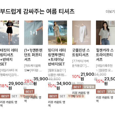
부드럽게 감싸주는 여름 티셔츠
더보기
테킷미 레터
(1+1)앤튼펜
밍디아 레터
굿플린넨 스
힐첸카라 스
링티셔츠
던트 퍼프티
링맨투맨티
트링티셔츠
트라이프티
+반바지
셔츠
+트레이닝
셔츠
[77까지/가벼
SET
반바지SET
[하트케이블짜
운착용감🤍]린
[데일리룩추천
[데일리부터 여
임❤️]무더운 여
[활용도높은🤍]
넨 소재와 내추
✨]깔끔한 오픈
21,900
24,300
행룩까지]감각
름 사랑스러운
심플한 레터링
럴한 플라워 프
카라넥과 조화로
10%
35,900
원
23,5
49,800
원
적인 레터링 티
낭만같은 티셔츠
포인트의 반팔
린팅이 포인트가
운 배색이 들어
28%
15%
29,900
원
34,900
원
36,400
원
38,700
셔츠와 플레어
소재감에서 주는
티셔츠와 여유롭
되어 하나만으로
간 스트라이프
18%
10%
원
원
원
원
핏 반바지가 함
포인트와 금장으
게 떨어지는 반
도 감성 있는 스
패턴으로 단정하
리뷰 카운트 영
께 구성된 세트
로 고급스러움도
바지 조합으로
타일을 완성해드
고 캐주얼한 무
역
리뷰 카운트 영
리뷰 카운트 영
아이템으로, 편
놓치지 말아요♥
꾸안꾸 무드 제
리는 티셔츠-🌼
드를 선사하는
역
역
리뷰 카운트 영
리뷰 카운트 영
안하면서도 캐주
대로 살려주는
🌿
반팔 티셔츠에
역
역
얼한 꾸안꾸룩을
트레이닝 세트
요:)
완성해드립니다
🖤 편안한 착용