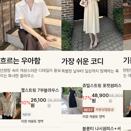
기
흐르는 우아함
가장 쉬운 코디
탄탄
단정함 속의 여성스러운 디테일이 돋보
특별한 날부터 일상까지 함께하는 룩
는 
이는 화사한 블라우스
쥬빌스트링 포켓원피스
첼스트링 7부블라우스
48,900
58,900
17%
26,100
원
28,900
원
10%
원
원
리뷰 카운트 영역
리뷰 카운트 영역
블룬티 나시원피스+셔