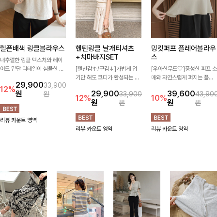
릴픈배색 링클블라우스
헨틴링클 날개티셔츠
밍킷퍼프 플레어블라우
+치마바지SET
스
내추럴한 링클 텍스처와 레이
어드 밑단 디테일이 심플한 디
[텐션감↑/구김↓]가볍게 입
[우아한무드🤍]풍성한 퍼프 소
자인에 포인트를 더해주며, 가
기만 해도 코디가 완성되는 세
매와 자연스럽게 퍼지는 플레
29,900
33,900
볍게 툭 입기만 해도 멋스러운
트 아이템으로, 자연스럽게 퍼
어 실루엣이 여성스러운 무드
12%
원
29,900
39,600
원
33,900
43,90
스타일을 완성해드려요- 여유
지는 프릴 날개 소매가 우아한
를 완성해주는 블라우스 🤍 체
12%
10%
원
원
원
원
로운 핏으로 군살은 자연스럽
포인트를 더해드립니다💕 잔
형을 자연스럽게 커버해주며
게 커버해주고, 편안한 착용감
잔한 링클 텍스처 소재와 편안
걸을 때마다 살랑이는 핏으로
리뷰 카운트 영역
까지 더해 손이 자주 가는 데일
한 허리밴딩으로 하루 종일 산
데일리룩부터 데이트룩까지 화
리뷰 카운트 영역
리뷰 카운트 영역
리 아이템이랍니다🤍
뜻하고 쾌적하게 즐겨보세요!
사하게 즐기기 좋은 아이템이
에요 ✨