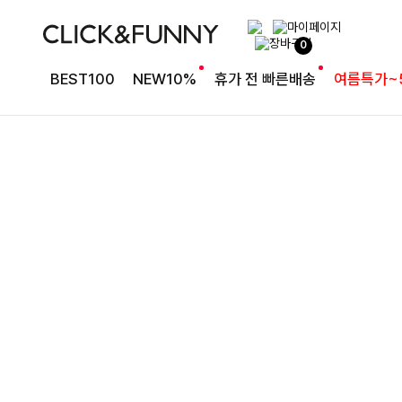
완성도 높은 원피스SET
0
특스트라이프 링클원피스+스트링자켓SET
BEST100
NEW10%
휴가 전 빠른배송
여름특가~