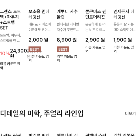
그렌스 토트
뽀소옹 면메
케루디 자수
론큰비즈 펜
언제든지 메
백+파우치
쉬덧신
볼캡
던트머리끈
쉬덧신
+스트랩
메쉬로 되어있어
빈티지한 레터링
은은하게 반짝이
통풍이 잘 되는
SET
여름에도 땀이
자수가 포인트가
는 비즈 디테일
메쉬소재로 여름
토트백, 파우치,
차지않게~! 발걸
되어 데일리 룩
과 펜던트 포인
까지 쾌적하게
2,000
원
8,900
원
2,900
원
1,900
원
스트랩을 한 번
음도 당당해지세
에 자연스럽게
트로 스타일에
데일리로 신기
에 드리는
요:-)
어우러지는 볼
센스를 더해주는
좋은 덧신이에요
리뷰 카운트 영
리뷰 카운트 영
24,300
26,900
ITEM활용도 높
캡!베이직한 컬
아이템, 탄탄한
역
^^
역
10%
원
원
리뷰 카운트 영
리뷰 카운트 영
게 어디에든 다
러와 깔끔한 쉐
밴딩으로 안정감
역
역
양하게 즐겨주세
입으로 캐주얼부
있게 잡아주어
리뷰 카운트 영
요 ;)
역
터 꾸안꾸 스타
데일리로 활용하
일까지 활용도
기 좋은 헤어 악
GOOD
세서리
디테일의 미학, 주얼리 라인업
더보기
사셀드 링귀
피엘룬 써지
헤룬나비 실
럼벨비 스퀘
멜헨 리본목