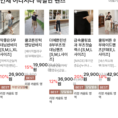
언제 어디서나 특별한 팬츠
더보기
딱좋은5부
쿨코튼핀턱
더예쁜린넨
급속쿨링효
쿨링버튼 8
데님반바지
밴딩반바지
8부부츠컷
과 부츠컷슬
부와이드팬
[S,M,L,XL
데님팬츠
랙스[S,M,L
츠[FREE,L
[베이직컬러구
사이즈]
[S,M,L사이
사이즈]
사이즈]
성/부해보임X]
즈]
[허벅지군살커
와이드하게 떨어
[MADE/후기인
[바스락소재
19,900
23,400
버/히든밴딩]여
지는 핏으로 편
[미운군살커버/
증👍]누구나 갖
💙/8부기장]사
15%
원
원
유롭게 떨어지는
안하면서도 멋스
쫀쫀👍]군살을
고 싶어할 슬랙
이드 버튼 디테
26,900
29,900
42,9
29,800
37,300
와이드핏과 부담
럽게 입어지는
잡아주는 깔끔한
스:)베이직하지
일이 은은한 포
10%
20%
14%
원
36,900
원
원
원
41,900
원
없는 5부 기장
밴딩 반바지🤎
부츠컷 핏에 발
만 부츠컷으로
인트가 되어주는
12%
원
원
리뷰 카운트 영
으로 편안하게
넉넉한 포켓 디
목이 드러나는
이쁜 핏 연출은
와이드 팬츠입니
역
즐기기 좋은 데
테일 더해져 데
8부 기장으로
물론,쫀쫀한 스
다. 여유롭게 떨
리뷰 카운트 영
리뷰 카운트 영
리뷰 카운트 영
님 팬츠 ✨ 빈티
일리룩부터 여행
다리를 슬림하고
판끼로 하루종일
어지는 실루엣과
역
역
역
리뷰 카운트 영
지한 워싱감이
룩까지 활용도
길어보이게 만들
편안하게!
가볍게 바스락거
역
더해져 캐주얼하
높게 즐겨지는
어주며 생지 소
리는 소재감으로
면서도 트렌디한
아이템!
재로 멋을 더한
시원하고 편안하
무드로 연출
데님팬츠에요~!
게 즐기기 좋은
아이템-