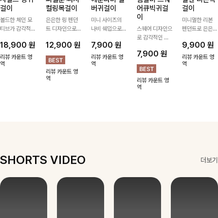
걸이
컬링목걸이
버귀걸이
어큐빅귀걸
걸이
이
볼드한 체인 모
은은한 링 펜던
미니 사이즈의
미니멀한 리본
티브가 감각적인
트 디자인으로
나비 쉐입으로
스퀘어 디자인으
펜던트로 은은한
포인트가 되어주
심플한 POINT,
은은하게 빛을
로 감각적인 무
포인트를 더해주
18,900
원
12,900
원
7,900
원
9,900
원
는 귀걸이- 심플
써지컬스틸 소재
내어줄 이어링,
드를 더했고 그
는 목걸이예요.
7,900
원
하면서도 존재감
로 변색 걱정 없
과하지 않은 포
안에 큐빅을 담
골드, 실버 컬러
리뷰 카운트 영
리뷰 카운트 영
리뷰 카운트 영
있는 디자인으로
역
이 데일리로 착
인트가 되어줘
역
아 더욱 고급스
로 구성돼 어떤
역
리뷰 카운트 영
데일리룩부터 스
용하기 좋아요-
데일리로 착용하
럽게 연출되는
룩에도 부담 없
역
리뷰 카운트 영
타일리시한 포인
기 좋아요:)
귀걸이에요~!
이 매치하기 좋
역
트룩까지 다양하
아요
게 매치하기 좋
은 아이템💎
SHORTS VIDEO
더보기