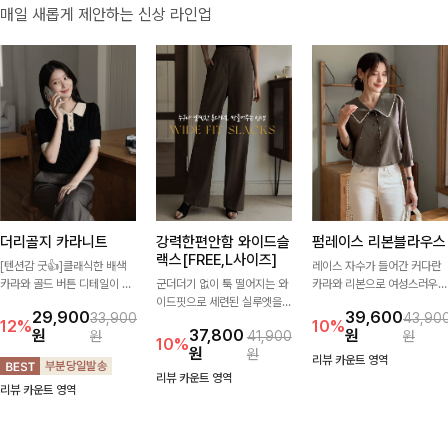
매일 새롭게 제안하는 신상 라인업
더리골지 카라니트
강력한편안함 와이드슬
펌레이스 리본블라우스
랙스[FREE,L사이즈]
[텐션감 굿👍]클래식한 배색
레이스 자수가 들어간 커다란
카라와 골드 버튼 디테일이 세
군더더기 없이 툭 떨어지는 와
카라와 리본으로 여성스러우면
련된 포인트를 더해주는 니트
이드핏으로 세련된 실루엣을
서 사랑스러운 무드가 가득 느
29,900
39,600
33,900
43,90
입니다. 세로 골지 짜임이 슬림
완성해주는 슬랙스입니다. 깔
껴지는 블라우스에요🤎
12%
10%
원
37,800
원
원
41,900
원
한 실루엣을 연출해 단정하면
끔한 디자인과 롱한 기장감으
10%
원
원
서도 여성스러운 무드를 완성
로 다리가 길어 보이고 뒷밴딩
리뷰 카운트 영역
해드려요.
으로 편안하기까지-
리뷰 카운트 영역
리뷰 카운트 영역