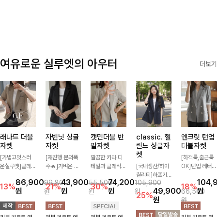
✨🩵
감에 캐주얼한
감성까지 더해져
데일리하게 손이
자주 가요
여유로운 실루엣의 아우터
더보기
래나드 더블
자빈닛 싱글
캣민더블 반
classic. 헬
엔크릿 턴업
자켓
자켓
팔자켓
린느 싱글자
더블자켓
켓
[가볍고멋스러
[재진행 문의폭
깔끔한 카라 디
[하객룩,출근룩
운실루엣]클래
주🔥]가벼운 소
테일과 클래식한
[국내생산/하이
OK]턴업 레터링
식하면서 베이직
재로 툭 걸쳐주
더블 버튼 디자
퀄리티]하프기
포인트로 센스
86,900
43,900
74,200
104,
99,800
55,500
105,900
하게 걸치기 좋
기만 해도 캐주
인으로 세련된
장의 부담스럽지
있게 완성된 썸
13%
21%
30%
18%
원
원
원
49,900
원
원
원
원
66,500
은 반팔 자켓-자
얼한 무드를 만
무드를 완성한
않은 기장으로
머 자켓, 더블버
25%
원
원
주 입게 될 깔끔
들어주며 반팔
반팔 자켓 ✨ 가
클래식이 주는
튼 디자인으로
한 핏은 물론, 쾌
디자인으로 더운
볍게 걸쳐주기만
멋!스탠다드한
깔끔하고 세련된