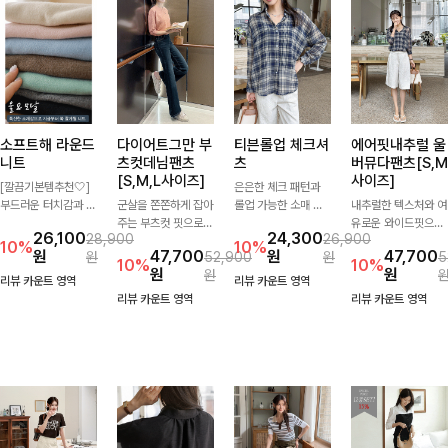
소프트해 라운드
다이어트그만 부
티븐롤업 체크셔
에어핏내추럴 울
니트
츠컷데님팬츠
츠
버뮤다팬츠[S,M
[S,M,L사이즈]
사이즈]
[깔끔기본템추천🤍]
은은한 체크 패턴과
부드러운 터치감과 군
군살을 쫀쫀하게 잡아
롤업 가능한 소매 디
내추럴한 텍스처와 여
더더기 없는 디자인으
주는 부츠컷 핏으로
테일로 다양한 분위기
유로운 와이드핏으로
26,100
24,300
28,900
26,900
로 매일 손이 가는 자
다리 라인을 이쁘고
를 연출하실 수 있어
군살은 자연스럽게 커
10%
10%
원
47,700
원
47,700
원
52,900
원
5
체제작 니트입니다.
깔끔하게 만들어주고
요🌿 차르르 흐르는
버해드리는 버뮤다 팬
10%
10%
원
원
원
자연스럽게 떨어지는
진청 색감으로 더욱
가벼운 소재와 여유로
츠 🤍 깔끔한 허리 디
리뷰 카운트 영역
리뷰 카운트 영역
여유핏과 깔끔한 라운
슬림해보이는 효과를
운 핏으로 단독은 물
테일과 편안한 착용감
리뷰 카운트 영역
리뷰 카운트 영역
드넥으로 단독은 물론
주는 데님팬츠!
론 아우터처럼 툭 걸
으로 데일리부터 출근
이너로도 활용하기 좋
쳐도 멋스러운 데일리
룩까지 산뜻하게 즐기
아요.
셔츠입니다
기 좋은 팬츠예요!