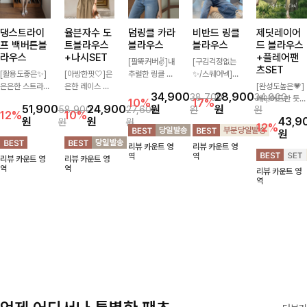
댕스트라이
율븐자수 도
덤링클 카라
비반드 링클
제딧레이어
프 백버튼블
트블라우스
블라우스
블라우스
드 블라우스
라우스
+나시SET
+플레어팬
[팔뚝커버✌]내
[구김걱정없는
츠SET
[활용도좋은✨]
[아방한핏🤍]은
추럴한 링클 텍
✨/스퀘어넥]입
은은한 스트라이
은한 레이스 자
스처로 분위기
체감 있는 링클
[완성도높은💗]
34,900
28,900
38,700
34,800
프 패턴이 더해
수와 도트 패턴
있게 입어지는
엠보 텍스처가
레이어드한 듯
10%
17%
51,900
24,900
원
원
58,900
27,600
원
원
져 심플한 코디
으로 사랑스러운
블라우스🖤 브
돋보이는 블라우
자연스러운 나시
12%
10%
원
원
43,9
원
원
에도 세련된 포
감성 가득 담았
이넥 카라 디자
스- 여유로운 실
와 버튼 원피스
12%
원
인트를 더해드리
으며 나시 세트
인에 여유로운
루엣과 물결 짜
가 함께 구성된
리뷰 카운트 영
리뷰 카운트 영
며 깔끔한 스트
구성으로 이너
소매핏 더해져
임 소매 디테일
세트 아이템입니
역
역
리뷰 카운트 영
리뷰 카운트 영
라이프 디테일로
걱정없이 손쉽게
여리하면서도 시
이 더해져 편안
다. 코디 고민 없
역
역
리뷰 카운트 영
유행 없이 오래
코디 가능한 블
원한 무드로 즐
하면서도 여성스
이 한 벌만으로
역
함께하기 좋은
라우스에요:)
기기 좋아요-
러운 무드를 연
도 내추럴하면서
블라우스예요
출해드려요!
여성스러운 썸머
룩 완성!