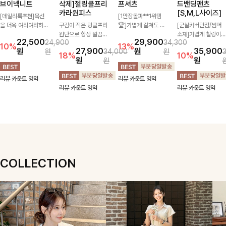
브이넥니트
삭제]젤링클프리
프셔츠
드밴딩팬츠
카라원피스
[S,M,L사이즈]
[데일리룩추천]목선
[1만장돌파**1위템
을 더욱 여리여리하게
구김이 적은 링클프리
🏆]가볍게 걸쳐도 살
[군살커버만점/썸머
연출해주는 브이넥 디
원단으로 항상 깔끔하
아나는 산뜻한 컬러
소재]가볍게 찰랑이는
22,500
29,900
24,900
34,300
자인으로 깔끔한 무드
게 착용 가능하며 일
감, 여름에 딱 맞는 코
원단과 여유로운 와이
10%
13%
원
27,900
원
35,900
원
34,000
원
를 완성해주는 니트
자로 떨어지는 넉넉한
튼 셔츠❤️ 여유 있는
드 핏으로 하루 종일
18%
10%
원
원
원
🤍 부드러운 착용감
핏으로 군살을 완벽히
핏과 스트라이프 패
편안하게 착용하실 수
과 베이직한 실루엣으
커버해주는 원피스에
턴, 자연스러운 실루
있는 팬츠입니다 🖤
리뷰 카운트 영역
리뷰 카운트 영역
로 단독은 물론 다양
요🖤
엣으로 데일리 코디에
✨ 허리 전체 밴딩과
리뷰 카운트 영역
리뷰 카운트 영역
한 아우터와 레이어드
부담 없이 매치된답니
스트링 디테일로 안정
하기 좋아 데일리하게
다:)
감 있는 착용감을 더
즐기기 좋은 아이템이
해드려요!
에요 ✨
COLLECTION