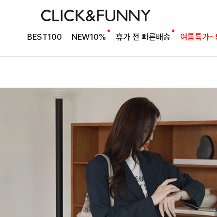
BEST100
NEW10%
휴가 전 빠른배송
여름특가~