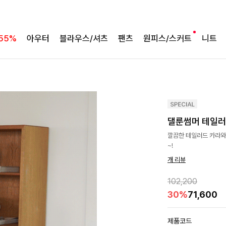
55%
아우터
블라우스/셔츠
팬츠
원피스/스커트
니트
댈룬썸머 테일
깔끔한 테일러드 카라와
~!
개 리뷰
102,200
30%
71,600
제품코드