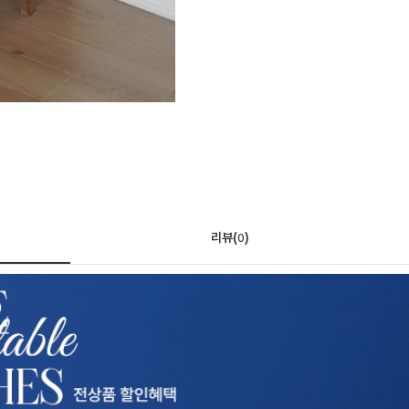
리뷰(
)
0