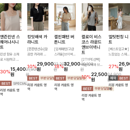
앤즌린넨 스
킹밋배색 카
캘핀패턴 버
캘로이 비스
엘팃펀칭 니
퀘어나시니
라니트
튼니트
코스 라운드
트
트
앤브이넥니
[쫀쫀텐션👍]깔
[입체패턴/고급
[베스트입고★]
트
린넨 함유 소재
끔한 카라와 반
스러움]브이넥
느낌있는 스퀘어
로 시원하고 쾌
오픈 디자인이
라인과 감각적인
[2TYPE선택]
펀칭과 골드버튼
29,900
32,900
26,
33,200
40,100
적하게 즐기기
만나 하나만 입
패턴이 어우러져
라운드넥과 브이
으로 세련됨이
10%
18%
27%
15,400
원
원
원
21,900
원
원
좋은 나시 니트
어도 완성도 높
포인트 있게 즐
넥 두 가지 디자
묻어나는 니트:)
30%
원
22,500
원
24,900
🌿 깔끔한 스퀘
은 스타일링을
기기 좋은 가디
인으로 취향에
시원쫀쫀함 가
10%
원
원
어넥 디자인이
연출해드려요 부
건 🤍 가볍게 걸
맞게 선택 가능
득, 여성스러운
리뷰 카운트 영
리뷰 카운트 영
리뷰 카운트 영
쇄골 라인을 더
담 없이 즐기기
쳐주기만 해도
한 베이직 니트
룩을 완성해봐요
역
역
역
리뷰 카운트 영
욱 여리하고 여
좋은 데일리 니
스타일리시한 무
🤍 깔끔한 실루
♡
역
리뷰 카운트 영
성스럽게 연출해
트로 어디에나
드를 더해주어
엣과 부드러운
역
드립니다
손쉽게 매치됩니
데일리하게 활용
착용감으로 단독
다
하기 좋아요 ✨
은 물론 이너까
지 활용도 높게
즐기기 좋아요
✨