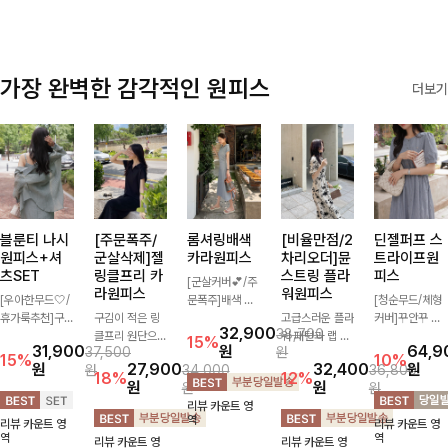
가장 완벽한 감각적인 원피스
더보기
블룬티 나시
[주문폭주/
롬셔링배색
[비율만점/2
딘젤퍼프 스
원피스+셔
군살삭제]젤
카라원피스
차리오더]뮨
트라이프원
츠SET
링클프리 카
스트링 플라
피스
[군살커버💕/주
라원피스
워원피스
[우아한무드🤍/
문폭주]배색 카
[청순무드/체형
휴가룩추천]구
구김이 적은 링
라와 스트라이프
고급스러운 플라
커버]꾸안꾸 무
32,900
38,700
김이 덜한 링클
클프리 원단으로
패턴으로 캐주얼
워 패턴과 랩 디
드의 정석🤍 가
15%
31,900
원
64,9
37,500
원
소재의 나시원피
항상 깔끔하게
한 무드를 더한
자인으로 여성스
볍고 산뜻한 착
15%
10%
원
27,900
32,400
원
원
34,000
36,800
스+셔츠 조합으
착용 가능하며
롱 원피스 🖤 셔
러우면서 세련된
용감으로 여름
18%
12%
원
원
원
원
로 코디 걱정없
일자로 떨어지는
링 디테일과 쫀
분위기를 더해주
내내 손이 자주
리뷰 카운트 영
이 여성스럽고
넉넉한 핏으로
쫀한 스판 소재
며 스트링이 내
가는 원피스예
역
리뷰 카운트 영
리뷰 카운트 영
편안하게 즐길
군살을 완벽히
로 편안하면서도
장되어있어 슬림
요- 은은한 스트
역
역
리뷰 카운트 영
리뷰 카운트 영
수 있는 아이템
커버해주는 원피
여성스럽게 연출
하게 핏을 조절
라이프 패턴과