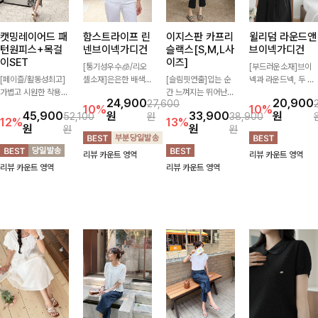
캣밍레이어드 패
함스트라이프 린
이지스판 카프리
윌리덤 라운드앤
턴원피스+목걸
넨브이넥가디건
슬랙스[S,M,L사
브이넥가디건
이SET
이즈]
[통기성우수🧊/리오
[부드러운소재]브이
[페이즐/활동성최고]
셀소재]은은한 배색
[슬림핏연출]입는 순
넥과 라운드넥, 두 가
가볍고 시원한 착용감
스트라이프 패턴으로
간 느껴지는 뛰어난
지 넥 라인 중 취향에
24,900
20,900
27,600
으로 여름 내내 부담
캐주얼하면서도 산뜻
신축성으로 활동량 많
맞게 선택할 수 있는
10%
10%
45,900
원
33,900
원
52,100
원
38,900
없이 즐기기 좋은 라
한 무드 살려주는 니
은 날에도 편안하게
활용도 높은 가디건
12%
13%
원
원
원
원
운드 니트 🤍 베이직
트 가디건 💛 브이넥
🌿 발목이 드러나는
🤍 부드러운 착용감
한 디자인으로 다양한
라인에 슬림하게 떨어
카프리 기장이 다리
과 베이직한 디자인으
리뷰 카운트 영역
리뷰 카운트 영역
하의와 손쉽게 매치되
지는 핏 더해져 단독
라인을 더욱 길고 산
로 단독은 물론 가볍
리뷰 카운트 영역
리뷰 카운트 영역
어 데일리하게 활용하
으로도 여리하고 세련
뜻하게 보여주며, 깔
게 걸쳐 입기 좋아 데
기 좋아요 ✨
되게 입어져요-
끔한 실루엣으로 출근
일리룩부터 출근룩까
룩부터 데일리룩까지
지 다양하게 즐기기
활용도 높게 즐기기
좋은 아이템이에요 ✨
좋습니다