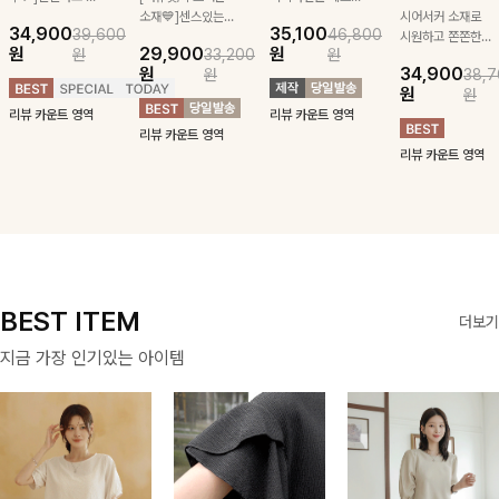
급스러운 자수 디
소재💙]센스있는
잡아주는 스트링과
시어서커 소재로
34,900
35,100
39,600
46,800
테일이 사랑스러운
스트라이프 패턴에
깔끔한 스트라이프
시원하고 쫀쫀한
원
29,900
원
원
33,200
원
블라우스-페미닌
귀여운 퍼피 펜던
패턴에 링클프리!
텐션감으로 언제든
원
34,900
원
38,7
하면서 여리한 무
트로 포인트를 선
💙플레어지는 롱한
편안하게 입혀질
원
원
드로 즐겨지는
사하는 니트 가디
기장감까지 완벽한
블라우스- 단정한
리뷰 카운트 영역
리뷰 카운트 영역
ITEM
건을 소개할게요 :)
데일리 원피스:B
카라와 풍성한 퍼
리뷰 카운트 영역
프 소매로 여성스
리뷰 카운트 영역
러움을 더했어요 :)
BEST ITEM
더보기
지금 가장 인기있는 아이템