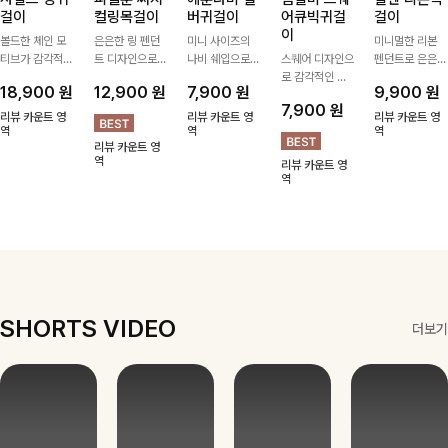
걸이
컬링목걸이
버귀걸이
어큐빅귀걸
걸이
이
볼드한 체인 모
은은한 링 펜던
미니 사이즈의
미니멀한 리본
티브가 감각적인
트 디자인으로
나비 쉐입으로
스퀘어 디자인으
펜던트로 은은한
포인트가 되어주
심플한 POINT,
은은하게 빛을
로 감각적인 무
포인트를 더해주
18,900
원
12,900
원
7,900
원
9,900
원
는 귀걸이- 심플
써지컬스틸 소재
내어줄 이어링,
드를 더했고 그
는 목걸이예요.
7,900
원
하면서도 존재감
로 변색 걱정 없
과하지 않은 포
안에 큐빅을 담
골드, 실버 컬러
리뷰 카운트 영
리뷰 카운트 영
리뷰 카운트 영
있는 디자인으로
역
이 데일리로 착
인트가 되어줘
역
아 더욱 고급스
로 구성돼 어떤
역
리뷰 카운트 영
데일리룩부터 스
용하기 좋아요-
데일리로 착용하
럽게 연출되는
룩에도 부담 없
역
리뷰 카운트 영
타일리시한 포인
기 좋아요:)
귀걸이에요~!
이 매치하기 좋
역
트룩까지 다양하
아요
게 매치하기 좋
은 아이템💎
SHORTS VIDEO
더보기