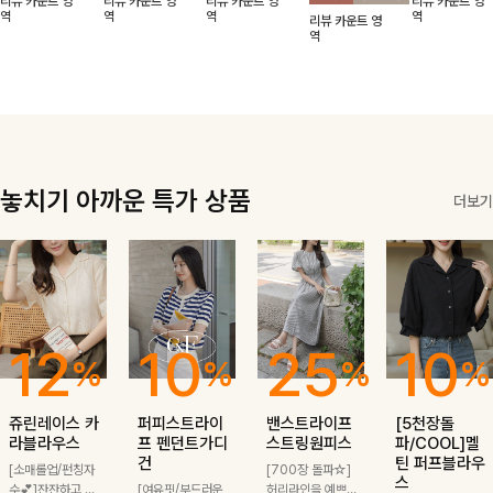
리뷰 카운트 영
리뷰 카운트 영
리뷰 카운트 영
리뷰 카운트 영
적함도 챙겨드려
날에도 편안하게
해도 멋스럽게
핏이 멋스러운,
무드가 느껴져요
역
역
역
역
리뷰 카운트 영
요 :)
착용 가능한 반
스타일링돼요
쾌적하면서 세련
🩶 가볍고 시원
역
팔자켓입니다-!
된 무드의 썸머
한 소재감으로
반팔자켓 -
여름에도 부담
없이 툭 걸치기
좋은 아이템!
놓치기 아까운 특가 상품
더보기
12
10
25
10
%
%
%
%
쥬린레이스 카
퍼피스트라이
밴스트라이프
[5천장돌
라블라우스
프 펜던트가디
스트링원피스
파/COOL]멜
건
틴 퍼프블라우
[소매롤업/펀칭자
[700장 돌파☆]
스
수💕]잔잔하고 고
[여유핏/부드러운
허리라인을 예쁘게