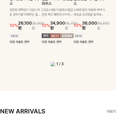
필첸체크 스트링블라
특스트라이프 링클원
헨틴링클 날개티셔츠
부니트
스
라우스
스
우스+플레어스커트
피스+스트링자켓
+치마바지SET
부드럽게 몸을 감싸는 니트
넉넉한 핏으로 편하게 착용
SET
SET
짜임으로 편안한 착용감을
[골드버튼/클래식무드🤍]
가능한 심플&베이직 무드의
잔잔한 광택감이 고급스러
[고급스러운/시원한소재]은
소매와 밑단 부분에 배색 디
[텐션감↑/구김↓]가볍게
더해드리며 여유 있게 떨어
스트라이프 패턴으로 데일
니트!레터리 펜던트로 고급
운 분위기를 더해주는 블라
은한 체크 패턴과 브이넥으
테일로 밋밋함을 덜어내고
[활용도 좋은 투피스]은은한
가볍고 시원한 링클 원피스
입기만 해도 코디가 완성되
24,300
25,800
26,900
28,600
지는 핏과 브이넥 디자인이
리룩에 포인트를 더해줄 아
스러운 포인트를 내어주었
우스예요 ✨ 허리 스트링과
로 단정하면서 실버버튼으
더욱 멋스럽게 연출되며 링
10%
10%
체크 패턴과 허리 스트링 디
와 스트링 자켓이 세트로 구
는 세트 아이템으로, 자연스
원
31,900
원
26,100
34,900
36,000
원
35,400
원
28,900
38,700
39,900
29,900
여리여리한 실루엣을 완성
이템입니다 카라넥 디자인
어요:D
프릴 밑단이 자연스럽게 실
로 고급스러운 디테일을 넣
클 소재로 구김 걱정없이 즐
33,900
10%
테일이 어우러진 투피스 세
성되어 코디 고민 없이 완성
럽게 퍼지는 프릴 날개 소매
10%
10%
10%
12%
원
원
원
원
원
원
원
원
42,900
69,900
원
해드려요 ✨ 단독은 물론 다
으로 깔끔한 이미지로 만들
루엣을 살려주며, 여유로운
었으며 밑단스트링으로 핏
길 수 있는 블라우스랍니
49,800
79,400
원
트입니다. 여유로운 상의와
도 높은 스타일링을 연출해
가 우아한 포인트를 더해드
14%
12%
원
원
양한 아우터와도 자연스럽
어 주는 7부 니트입니다 ~
핏으로 편안하면서도 여성
을 더욱 깔끔하게 잡아주는
다:)
원
원
풍성하게 퍼지는 롱스커트가
주는 아이템 🤍 따로 또 같
립니다💕 잔잔한 링클 텍스
리뷰 카운트 영역
리뷰 카운트 영역
게 매치되는 데일리 니트랍
스러운 무드를 완성해준답
블라우스예요 :)
자연스러운 체형 커버는 물
이 활용하기 좋아 실용적이
처 소재와 편안한 허리밴딩
리뷰 카운트 영역
리뷰 카운트 영역
리뷰 카운트 영역
리뷰 카운트 영역
니다
니다 🤍
리뷰 카운트 영역
론, 단품으로도 다양하게 활
며, 스트링 디테일로 다양한
으로 하루 종일 산뜻하고 쾌
리뷰 카운트 영역
리뷰 카운트 영역
용하기 좋아요🖤
핏을 연출할 수 있어 데일리
적하게 즐겨보세요!
부터 여행룩까지 멋스럽게
즐기기 좋아요 ✨
1
/
3
NEW ARRIVALS
더보기