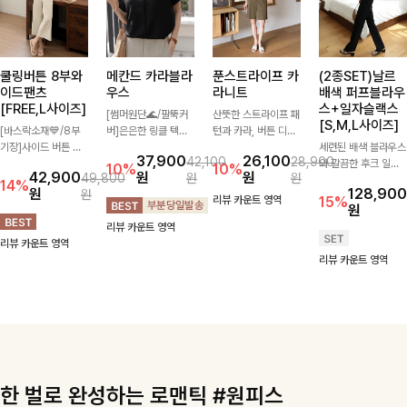
쿨링버튼 8부와
메칸드 카라블라
푼스트라이프 카
(2종SET)날르
이드팬츠
우스
라니트
배색 퍼프블라우
[FREE,L사이즈]
스+일자슬랙스
[썸머원단🌊/팔뚝커
산뜻한 스트라이프 패
[S,M,L사이즈]
[바스락소재💙/8부
버]은은한 링클 텍스
턴과 카라, 버튼 디테
기장]사이드 버튼 디
처와 여유로운 실루엣
일이 어우러져 단정하
세련된 배색 블라우스
37,900
26,100
42,100
28,900
테일이 은은한 포인트
이 만나 내추럴하면서
면서도 세련된 무드를
와 깔끔한 후크 일자
10%
10%
42,900
원
원
49,800
원
원
가 되어주는 와이드
도 세련된 무드를 연
완성해주는 니트 🤍
슬랙스를 함께 구성한
14%
원
128,900
원
팬츠입니다. 여유롭게
출해주는 블라우스-
부드럽고 가벼운 착용
세트입니다. 허리 라
리뷰 카운트 영역
15%
원
떨어지는 실루엣과 가
데일리룩부터 출근룩
감으로 데님부터 슬랙
인을 자연스럽게 살려
리뷰 카운트 영역
볍게 바스락거리는 소
까지 다양하게 활용하
스까지 다양하게 매치
주는 블라우스와 롱한
리뷰 카운트 영역
재감으로 시원하고 편
기 좋은 베이직한 디
하기 좋아 데일리룩부
일자핏 슬랙스가 만나
리뷰 카운트 영역
안하게 즐기기 좋은
자인!
터 출근룩까지 활용도
단정하면서도 고급스
아이템-
높게 즐기기 좋은 아
러운 실루엣을 완성해
이템이에요 ✨
드려요.
한 벌로 완성하는 로맨틱 #원피스