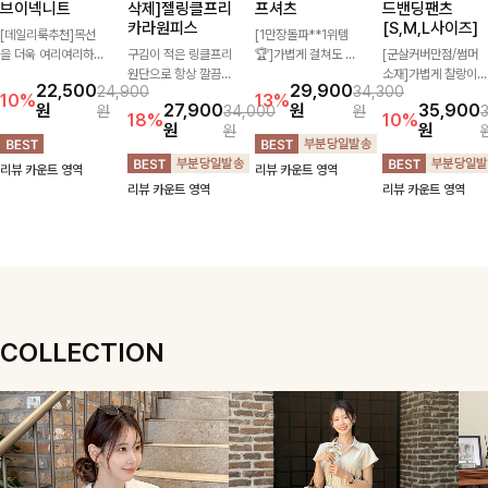
브이넥니트
삭제]젤링클프리
프셔츠
드밴딩팬츠
카라원피스
[S,M,L사이즈]
[데일리룩추천]목선
[1만장돌파**1위템
을 더욱 여리여리하게
구김이 적은 링클프리
🏆]가볍게 걸쳐도 살
[군살커버만점/썸머
연출해주는 브이넥 디
원단으로 항상 깔끔하
아나는 산뜻한 컬러
소재]가볍게 찰랑이는
22,500
29,900
24,900
34,300
자인으로 깔끔한 무드
게 착용 가능하며 일
감, 여름에 딱 맞는 코
원단과 여유로운 와이
10%
13%
원
27,900
원
35,900
원
34,000
원
를 완성해주는 니트
자로 떨어지는 넉넉한
튼 셔츠❤️ 여유 있는
드 핏으로 하루 종일
18%
10%
원
원
원
🤍 부드러운 착용감
핏으로 군살을 완벽히
핏과 스트라이프 패
편안하게 착용하실 수
과 베이직한 실루엣으
커버해주는 원피스에
턴, 자연스러운 실루
있는 팬츠입니다 🖤
리뷰 카운트 영역
리뷰 카운트 영역
로 단독은 물론 다양
요🖤
엣으로 데일리 코디에
✨ 허리 전체 밴딩과
리뷰 카운트 영역
리뷰 카운트 영역
한 아우터와 레이어드
부담 없이 매치된답니
스트링 디테일로 안정
하기 좋아 데일리하게
다:)
감 있는 착용감을 더
즐기기 좋은 아이템이
해드려요!
에요 ✨
COLLECTION