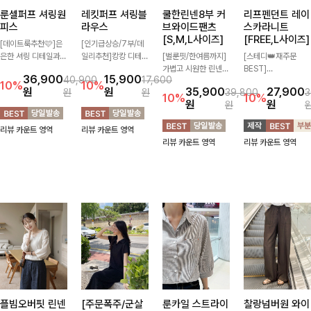
룬셀퍼프 셔링원
레킷퍼프 셔링블
쿨한린넨8부 커
리프펜던트 레이
피스
라우스
브와이드팬츠
스카라니트
[S,M,L사이즈]
[FREE,L사이즈]
[데이트룩추천🩷]은
[인기급상승/7부/데
은한 셔링 디테일과
일리추천]캉캉 디테일
[벌룬핏/한여름까지]
[스테디👑재주문
퍼프 소매가 어우러져
이 더해져 사랑스럽고
가볍고 시원한 린넨
BEST]
36,900
15,900
40,900
17,600
사랑스러운 무드를 완
풍성한 실루엣을 완성
혼방 소재로 한여름까
사랑스러움 가득 담은
10%
10%
원
원
35,900
27,900
원
원
39,800
3
성해주는 원피스🤍
해주는 블라우스 🤍
지 쾌적하게 즐기기
카라 니트에 펜던트
10%
10%
원
원
원
허리 스모크 밴딩이
가볍게 퍼지는 핏으로
좋은 8부 커브 와이드
포인트까지 톡-톡 얼
슬림한 실루엣을 연출
체형을 자연스럽게 커
팬츠 🤍 자연스럽게
굴을 밝혀주는 컬러와
리뷰 카운트 영역
리뷰 카운트 영역
해주며, 자연스럽게
버해주며 여성스럽게
떨어지는 커브핏이 멋
함께 해요-
리뷰 카운트 영역
리뷰 카운트 영역
퍼지는 플레어 라인으
즐기기 좋아요 ✨
스러운 실루엣을 연출
로 여성스럽고 편안하
해줘요 ✨
게 즐기기 좋아요
플빔오버핏 린넨
[주문폭주/군살
룬카일 스트라이
찰랑넘버원 와이