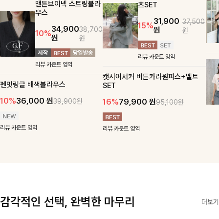
맨튼브이넥 스트링블라
츠SET
우스
31,900
37,500
15%
34,900
원
38,700
원
10%
원
원
리뷰 카운트 영역
리뷰 카운트 영역
캣시어서커 버튼카라원피스+벨트
펜밋링클 배색블라우스
SET
10%
36,000
원
16%
79,900
원
39,900원
95,100원
리뷰 카운트 영역
리뷰 카운트 영역
감각적인 선택, 완벽한 마무리
더보기