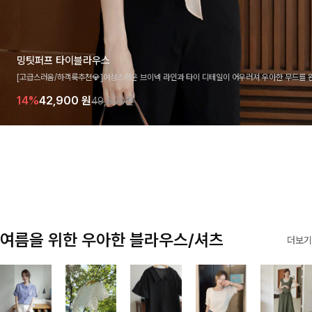
밍팃퍼프 타이블라우스
[고급스러움/하객룩추천💎]여성스러운 브이넥 라인과 타이 디테일이 어우러져 우아한 무드를 
라우스 🤍 여유로운 7부 소매로 편안하게 착용되며 데일리룩부터 출근룩, 하객룩까지 세련된
14%
42,900
원
49,800원
기 좋은 아이템이에요
여름을 위한 우아한 블라우스/셔츠
더보기