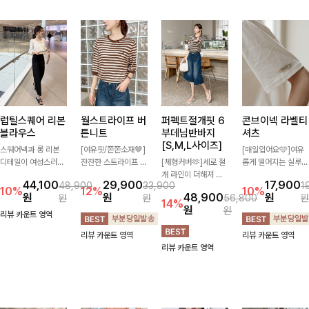
럽틸스퀘어 리본
월스트라이프 버
퍼펙트절개핏 6
콘브이넥 라벨티
블라우스
튼니트
부데님반바지
셔츠
[S,M,L사이즈]
스퀘어넥과 롱 리본
[여유핏/쫀쫀소재🤎]
[매일입어요🩵]여유
디테일이 여성스러운
잔잔한 스트라이프 패
[체형커버🫶]세로 절
롭게 떨어지는 실루엣
분위기를 한층 더해주
턴과 버튼 포인트가
개 라인이 더해져 다
과 깔끔한 브이넥 디
44,100
29,900
17,900
48,900
33,900
1
는 블라우스입니다.
더해져 캐주얼하면서
리 라인을 더욱 길고
자인으로 데일리하게
10%
12%
10%
원
원
48,900
원
원
원
56,800
원
자연스럽게 잡힌 셔링
도 세련된 무드를 연
슬림하게 연출해주는
즐기기 좋은 티셔츠-
14%
원
원
과 봉긋한 소매가 여
출해주는 니트- 가볍
5부 데님 반바지 🤍
소매 라벨 디테일이
리뷰 카운트 영역
리한 실루엣을 연출해
고 부드러운 착용감으
부담 없는 기장과 여
은은한 포인트를 더해
리뷰 카운트 영역
리뷰 카운트 영역
특별한 날은 물론 데
로 단독은 물론 데일
유로운 핏으로 편안하
심플하면서도 센스 있
리뷰 카운트 영역
일리룩으로도 부담 없
리룩으로 활용하기 좋
게 착용되며 다양한
는 스타일을 완성해드
이 즐기기 좋아요🎀
은 아이템!
상의와 손쉽게 매치되
려요!
어 데일리부터 휴가룩
까지 활용도 높게 즐
기기 좋아요 d