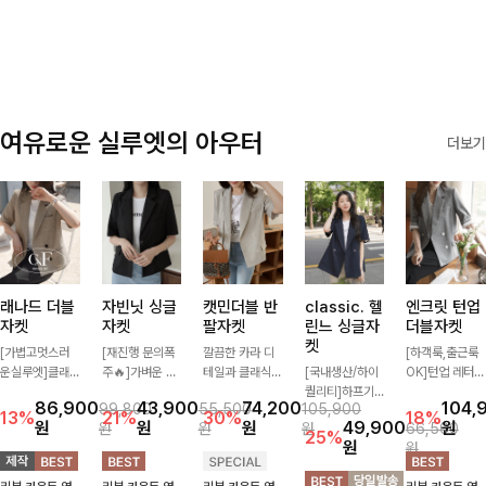
✨🩵
감에 캐주얼한
감성까지 더해져
데일리하게 손이
자주 가요
여유로운 실루엣의 아우터
더보기
래나드 더블
자빈닛 싱글
캣민더블 반
classic. 헬
엔크릿 턴업
자켓
자켓
팔자켓
린느 싱글자
더블자켓
켓
[가볍고멋스러
[재진행 문의폭
깔끔한 카라 디
[하객룩,출근룩
운실루엣]클래
주🔥]가벼운 소
테일과 클래식한
[국내생산/하이
OK]턴업 레터링
식하면서 베이직
재로 툭 걸쳐주
더블 버튼 디자
퀄리티]하프기
포인트로 센스
86,900
43,900
74,200
104,
99,800
55,500
105,900
하게 걸치기 좋
기만 해도 캐주
인으로 세련된
장의 부담스럽지
있게 완성된 썸
13%
21%
30%
18%
원
원
원
49,900
원
원
원
원
66,500
은 반팔 자켓-자
얼한 무드를 만
무드를 완성한
않은 기장으로
머 자켓, 더블버
25%
원
원
주 입게 될 깔끔
들어주며 반팔
반팔 자켓 ✨ 가
클래식이 주는
튼 디자인으로
한 핏은 물론, 쾌
디자인으로 더운
볍게 걸쳐주기만
멋!스탠다드한
깔끔하고 세련된