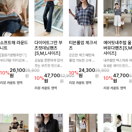
소프트해 라운드
다이어트그만 부
티븐롤업 체크셔
에어핏내추럴 울
니트
츠컷데님팬츠
츠
버뮤다팬츠[S,M
[S,M,L사이즈]
사이즈]
[깔끔기본템추천🤍]
은은한 체크 패턴과
부드러운 터치감과 군
군살을 쫀쫀하게 잡아
롤업 가능한 소매 디
내추럴한 텍스처와 여
더더기 없는 디자인으
주는 부츠컷 핏으로
테일로 다양한 분위기
유로운 와이드핏으로
26,100
24,300
28,900
26,900
로 매일 손이 가는 자
다리 라인을 이쁘고
를 연출하실 수 있어
군살은 자연스럽게 커
10%
10%
원
47,700
원
47,700
원
52,900
원
5
체제작 니트입니다.
깔끔하게 만들어주고
요🌿 차르르 흐르는
버해드리는 버뮤다 팬
10%
10%
원
원
원
자연스럽게 떨어지는
진청 색감으로 더욱
가벼운 소재와 여유로
츠 🤍 깔끔한 허리 디
리뷰 카운트 영역
리뷰 카운트 영역
여유핏과 깔끔한 라운
슬림해보이는 효과를
운 핏으로 단독은 물
테일과 편안한 착용감
리뷰 카운트 영역
리뷰 카운트 영역
드넥으로 단독은 물론
주는 데님팬츠!
론 아우터처럼 툭 걸
으로 데일리부터 출근
이너로도 활용하기 좋
쳐도 멋스러운 데일리
룩까지 산뜻하게 즐기
아요.
셔츠입니다
기 좋은 팬츠예요!