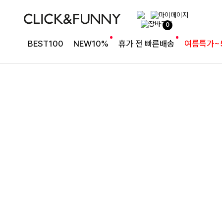
완성도 높은 원피스SET
0
특스트라이프 링클원피스+스트링자켓SET
BEST100
NEW10%
휴가 전 빠른배송
여름특가~