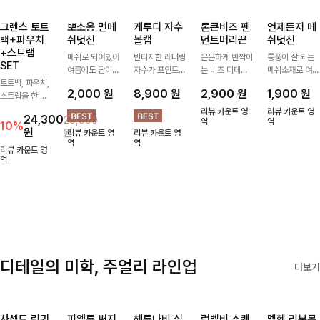
그렌스 토트
뽀소옹 면메
케루디 자수
론큰비즈 펜
언제든지 메
백+파우치
쉬덧신
볼캡
던트머리끈
쉬덧신
+스트랩
메쉬로 되어있어
빈티지한 레터링
은은하게 반짝이
통풍이 잘 되는
SET
여름에도 땀이
자수가 포인트가
는 비즈 디테일
메쉬소재로 여름
토트백, 파우치,
차지않게~! 발걸
되어 데일리 룩
과 펜던트 포인
까지 쾌적하게
2,000
원
8,900
원
2,900
원
1,900
원
스트랩을 한 번
음도 당당해지세
에 자연스럽게
트로 스타일에
데일리로 신기
에 드리는
요:-)
어우러지는 볼
센스를 더해주는
좋은 덧신이에요
리뷰 카운트 영
리뷰 카운트 영
24,300
26,900
ITEM활용도 높
캡!베이직한 컬
아이템, 탄탄한
역
^^
역
10%
원
원
리뷰 카운트 영
리뷰 카운트 영
게 어디에든 다
러와 깔끔한 쉐
밴딩으로 안정감
역
역
양하게 즐겨주세
입으로 캐주얼부
있게 잡아주어
리뷰 카운트 영
요 ;)
역
터 꾸안꾸 스타
데일리로 활용하
일까지 활용도
기 좋은 헤어 악
GOOD
세서리
디테일의 미학, 주얼리 라인업
더보기
사셀드 링귀
피엘룬 써지
헤룬나비 실
럼벨비 스퀘
멜헨 리본목