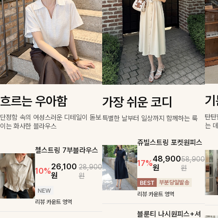
기
흐르는 우아함
가장 쉬운 코디
탄탄
단정함 속의 여성스러운 디테일이 돋보
특별한 날부터 일상까지 함께하는 룩
는 
이는 화사한 블라우스
쥬빌스트링 포켓원피스
첼스트링 7부블라우스
48,900
58,900
17%
26,100
원
28,900
원
10%
원
원
리뷰 카운트 영역
리뷰 카운트 영역
블룬티 나시원피스+셔