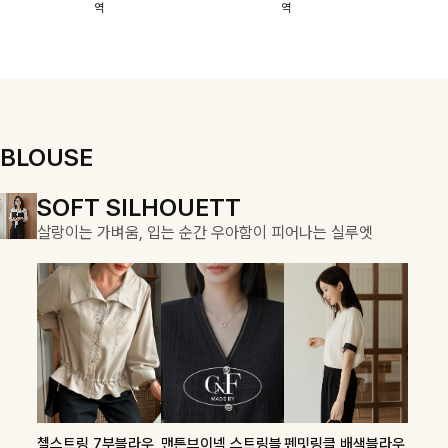
역
역
이에요:)
스에요🖤
돼요
할 수 있어요🤍
여유로운 핏이
만나 편안함은
물론, 고급스러
운 분위기까지
더해드립니다
BLOUSE
DOUBLE THE JOY
SOFT SILHOUETT
COZY ESSENTIAL
함께할 때 더욱 완벽한, 합리적인 선택으로 채우는 즐거움
살랑이는 가벼움, 입는 순간 우아함이 피어나는 실루엣
매일의 일상을 부드럽게 감싸줄 니트 컬렉션
론클디 브이넥니트
칠스트라이프 카라7
셀드펜던트 7부니트
첼스트링 7부블라우
맨튼브이넥 스트링블
펜밋링클 배색블라우