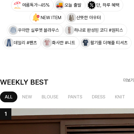
여름특가~45%
오늘 출발
단, 하루 혜택
NEW ITEM
산뜻한 아우터
우아한 실루엣 블라우스
하나로 완성된 코디 #원피스
데일리 #팬츠
화사한 #니트
활기를 더해줄 티셔츠
WEEKLY BEST
더보기
ALL
NEW
BLOUSE
PANTS
DRESS
KNIT