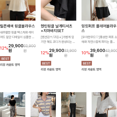
릴픈배색 링클블라우스
헨틴링클 날개티셔츠
밍킷퍼프 플레어블라우
+치마바지SET
스
내추럴한 링클 텍스처와 레이
어드 밑단 디테일이 심플한 디
[텐션감↑/구김↓]가볍게 입
[우아한무드🤍]풍성한 퍼프 소
자인에 포인트를 더해주며, 가
기만 해도 코디가 완성되는 세
매와 자연스럽게 퍼지는 플레
29,900
33,900
볍게 툭 입기만 해도 멋스러운
트 아이템으로, 자연스럽게 퍼
어 실루엣이 여성스러운 무드
12%
원
29,900
39,600
원
33,900
43,90
스타일을 완성해드려요- 여유
지는 프릴 날개 소매가 우아한
를 완성해주는 블라우스 🤍 체
12%
10%
원
원
원
원
로운 핏으로 군살은 자연스럽
포인트를 더해드립니다💕 잔
형을 자연스럽게 커버해주며
게 커버해주고, 편안한 착용감
잔한 링클 텍스처 소재와 편안
걸을 때마다 살랑이는 핏으로
리뷰 카운트 영역
까지 더해 손이 자주 가는 데일
한 허리밴딩으로 하루 종일 산
데일리룩부터 데이트룩까지 화
리뷰 카운트 영역
리뷰 카운트 영역
리 아이템이랍니다🤍
뜻하고 쾌적하게 즐겨보세요!
사하게 즐기기 좋은 아이템이
에요 ✨