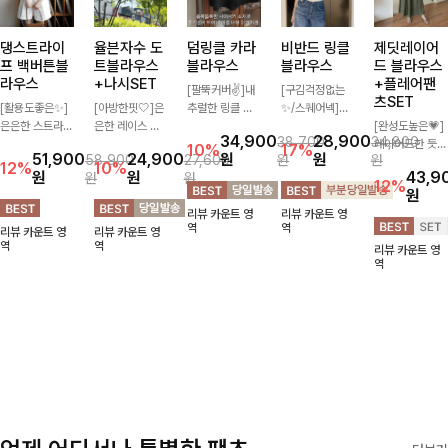
댕스트라이
율븐자수 도
덤링클 카라
비반드 링클
제딧레이어
프 백버튼블
트블라우스
블라우스
블라우스
드 블라우스
라우스
+나시SET
+플레어팬
[팔뚝커버✌]내
[구김걱정없는
츠SET
[활용도좋은✨]
[아방한핏🤍]은
추럴한 링클 텍
✨/스퀘어넥]입
은은한 스트라이
은한 레이스 자
스처로 분위기
체감 있는 링클
[완성도높은💗]
34,900
28,900
38,700
34,800
프 패턴이 더해
수와 도트 패턴
있게 입어지는
엠보 텍스처가
레이어드한 듯
10%
17%
51,900
24,900
원
원
58,900
27,600
원
원
져 심플한 코디
으로 사랑스러운
블라우스🖤 브
돋보이는 블라우
자연스러운 나시
12%
10%
원
원
43,9
원
원
에도 세련된 포
감성 가득 담았
이넥 카라 디자
스- 여유로운 실
와 버튼 원피스
12%
원
인트를 더해드리
으며 나시 세트
인에 여유로운
루엣과 물결 짜
가 함께 구성된
리뷰 카운트 영
리뷰 카운트 영
며 깔끔한 스트
구성으로 이너
소매핏 더해져
임 소매 디테일
세트 아이템입니
역
역
리뷰 카운트 영
리뷰 카운트 영
라이프 디테일로
걱정없이 손쉽게
여리하면서도 시
이 더해져 편안
다. 코디 고민 없
역
역
리뷰 카운트 영
유행 없이 오래
코디 가능한 블
원한 무드로 즐
하면서도 여성스
이 한 벌만으로
역
함께하기 좋은
라우스에요:)
기기 좋아요-
러운 무드를 연
도 내추럴하면서
블라우스예요
출해드려요!
여성스러운 썸머
룩 완성!