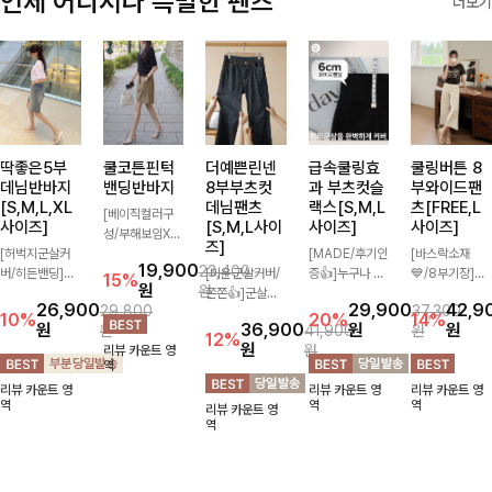
언제 어디서나 특별한 팬츠
더보기
딱좋은5부
쿨코튼핀턱
더예쁜린넨
급속쿨링효
쿨링버튼 8
데님반바지
밴딩반바지
8부부츠컷
과 부츠컷슬
부와이드팬
[S,M,L,XL
데님팬츠
랙스[S,M,L
츠[FREE,L
[베이직컬러구
사이즈]
[S,M,L사이
사이즈]
사이즈]
성/부해보임X]
즈]
[허벅지군살커
와이드하게 떨어
[MADE/후기인
[바스락소재
19,900
23,400
버/히든밴딩]여
지는 핏으로 편
[미운군살커버/
증👍]누구나 갖
💙/8부기장]사
15%
원
원
유롭게 떨어지는
안하면서도 멋스
쫀쫀👍]군살을
고 싶어할 슬랙
이드 버튼 디테
26,900
29,900
42,9
29,800
37,300
와이드핏과 부담
럽게 입어지는
잡아주는 깔끔한
스:)베이직하지
일이 은은한 포
10%
20%
14%
원
36,900
원
원
원
41,900
원
없는 5부 기장
밴딩 반바지🤎
부츠컷 핏에 발
만 부츠컷으로
인트가 되어주는
12%
원
원
리뷰 카운트 영
으로 편안하게
넉넉한 포켓 디
목이 드러나는
이쁜 핏 연출은
와이드 팬츠입니
역
즐기기 좋은 데
테일 더해져 데
8부 기장으로
물론,쫀쫀한 스
다. 여유롭게 떨
리뷰 카운트 영
리뷰 카운트 영
리뷰 카운트 영
님 팬츠 ✨ 빈티
일리룩부터 여행
다리를 슬림하고
판끼로 하루종일
어지는 실루엣과
역
역
역
리뷰 카운트 영
지한 워싱감이
룩까지 활용도
길어보이게 만들
편안하게!
가볍게 바스락거
역
더해져 캐주얼하
높게 즐겨지는
어주며 생지 소
리는 소재감으로
면서도 트렌디한
아이템!
재로 멋을 더한
시원하고 편안하
무드로 연출
데님팬츠에요~!
게 즐기기 좋은
아이템-