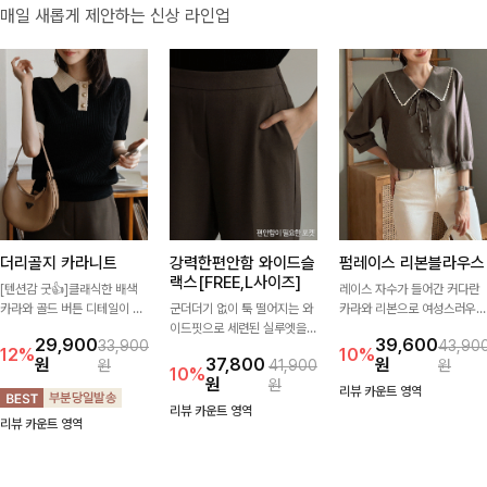
매일 새롭게 제안하는 신상 라인업
더리골지 카라니트
강력한편안함 와이드슬
펌레이스 리본블라우스
랙스[FREE,L사이즈]
[텐션감 굿👍]클래식한 배색
레이스 자수가 들어간 커다란
카라와 골드 버튼 디테일이 세
군더더기 없이 툭 떨어지는 와
카라와 리본으로 여성스러우면
련된 포인트를 더해주는 니트
이드핏으로 세련된 실루엣을
서 사랑스러운 무드가 가득 느
29,900
39,600
33,900
43,90
입니다. 세로 골지 짜임이 슬림
완성해주는 슬랙스입니다. 깔
껴지는 블라우스에요🤎
12%
10%
원
37,800
원
원
41,900
원
한 실루엣을 연출해 단정하면
끔한 디자인과 롱한 기장감으
10%
원
원
서도 여성스러운 무드를 완성
로 다리가 길어 보이고 뒷밴딩
리뷰 카운트 영역
해드려요.
으로 편안하기까지-
리뷰 카운트 영역
리뷰 카운트 영역