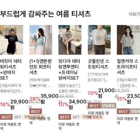
부드럽게 감싸주는 여름 티셔츠
더보기
테킷미 레터
(1+1)앤튼펜
밍디아 레터
굿플린넨 스
힐첸카라 스
링티셔츠
던트 퍼프티
링맨투맨티
트링티셔츠
트라이프티
+반바지
셔츠
+트레이닝
셔츠
[77까지/가벼
SET
반바지SET
[하트케이블짜
운착용감🤍]린
[데일리룩추천
[데일리부터 여
임❤️]무더운 여
[활용도높은🤍]
넨 소재와 내추
✨]깔끔한 오픈
21,900
24,300
행룩까지]감각
름 사랑스러운
심플한 레터링
럴한 플라워 프
카라넥과 조화로
10%
35,900
원
23,5
49,800
원
적인 레터링 티
낭만같은 티셔츠
포인트의 반팔
린팅이 포인트가
운 배색이 들어
28%
15%
29,900
원
34,900
원
36,400
원
38,700
셔츠와 플레어
소재감에서 주는
티셔츠와 여유롭
되어 하나만으로
간 스트라이프
18%
10%
원
원
원
원
핏 반바지가 함
포인트와 금장으
게 떨어지는 반
도 감성 있는 스
패턴으로 단정하
리뷰 카운트 영
께 구성된 세트
로 고급스러움도
바지 조합으로
타일을 완성해드
고 캐주얼한 무
역
리뷰 카운트 영
리뷰 카운트 영
아이템으로, 편
놓치지 말아요♥
꾸안꾸 무드 제
리는 티셔츠-🌼
드를 선사하는
역
역
리뷰 카운트 영
리뷰 카운트 영
안하면서도 캐주
대로 살려주는
🌿
반팔 티셔츠에
역
역
얼한 꾸안꾸룩을
트레이닝 세트
요:)
완성해드립니다
🖤 편안한 착용