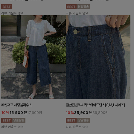
리뷰 카운트 영역
리뷰 카운트 영역
레킷퍼프 셔링블라우스
쿨한린넨8부 커브와이드팬츠[S,M,L사이즈]
10%
15,900
원
10%
35,900
원
17,600원
39,800원
리뷰 카운트 영역
리뷰 카운트 영역