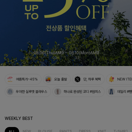
04
33
여름특가~45%
오늘 출발
단, 하루 혜택
NEW IT
우아한 실루엣 블라우스
하나로 완성된 코디 #원피스
데일리 #
WEEKLY BEST
NEW
BLOUSE
PANTS
DRESS
KNIT
T-SHIRT
ALL