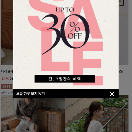
더리골지 카라니트
강력한편안함 와이드슬랙스[FREE,L사이즈]
12%
29,900
원
10%
37,800
원
33,900원
41,900원
리뷰 카운트 영역
리뷰 카운트 영역
오늘 하루 보지 않기