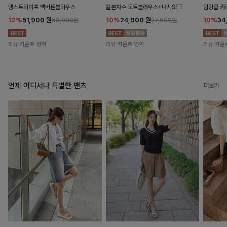
댕스트라이프 백버튼블라우스
율븐자수 도트블라우스+나시SET
덤링클 카
12%
51,900
원
10%
24,900
원
10%
34
58,900원
27,600원
리뷰 카운트 영역
리뷰 카운트 영역
리뷰 카운
언제 어디서나 특별한 팬츠
더보기