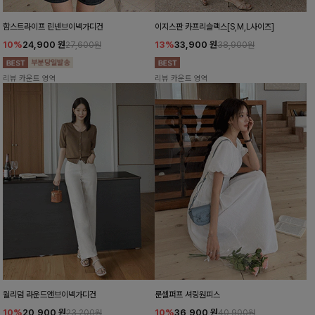
함스트라이프 린넨브이넥가디건
이지스판 카프리슬랙스[S,M,L사이즈]
10%
24,900
원
13%
33,900
원
27,600원
38,900원
리뷰 카운트 영역
리뷰 카운트 영역
윌리덤 라운드앤브이넥가디건
룬셀퍼프 셔링원피스
10%
20,900
원
10%
36,900
원
23,200원
40,900원