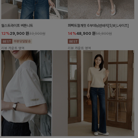
월스트라이프 버튼니트
퍼펙트절개핏 6부데님반바지[S,M,L사이즈]
12%
29,900
원
14%
48,900
원
33,900원
56,800원
리뷰 카운트 영역
리뷰 카운트 영역