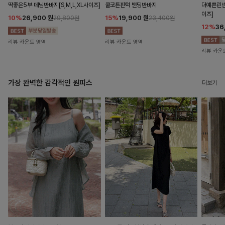
딱좋은5부 데님반바지[S,M,L,XL사이즈]
쿨코튼핀턱 밴딩반바지
더예쁜린넨
이즈]
10%
26,900
원
15%
19,900
원
29,800원
23,400원
12%
36
리뷰 카운트 영역
리뷰 카운트 영역
리뷰 카운
가장 완벽한 감각적인 원피스
더보기