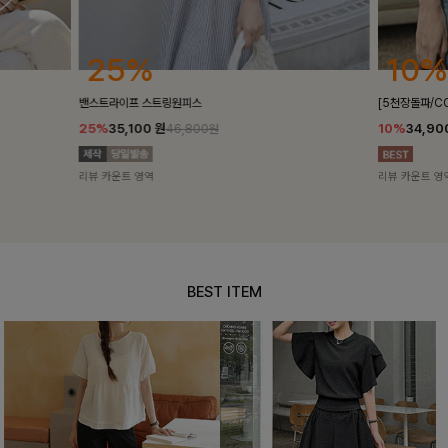
25%
10%
밴스트라이프 스트링원피스
[5천장돌파/C
25%
35,100
원
10%
34,90
46,800원
리뷰 카운트 영역
리뷰 카운트 영
BEST ITEM