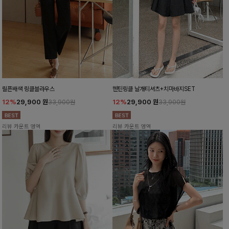
릴픈배색 링클블라우스
헨틴링클 날개티셔츠+치마바지SET
12%
29,900
원
12%
29,900
원
33,900원
33,900원
리뷰 카운트 영역
리뷰 카운트 영역