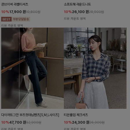
콘브이넥 라벨티셔츠
소프트해 라운드니트
10%
17,900
원
10%
26,100
원
19,800원
28,900원
리뷰 카운트 영역
리뷰 카운트 영역
다이어트그만 부츠컷데님팬츠[S,M,L사이즈]
티븐롤업 체크셔츠
10%
47,700
원
10%
24,300
원
52,900원
26,900원
리뷰 카운트 영역
리뷰 카운트 영역