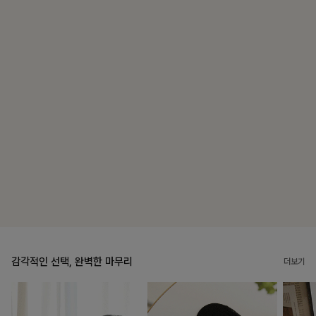
블룬티 나시원피스+셔츠SET
맨
15%
31,900
원
1
37,500원
리뷰 카운트 영역
리
캣시어서커 버튼카라원피스+벨트SET
펜
16%
79,900
원
1
95,100원
리뷰 카운트 영역
리
감각적인 선택, 완벽한 마무리
더보기