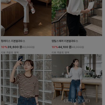
펌레이스 리본블라우스
럽틸스퀘어 리본블라우스
10%
39,600
원
10%
44,100
원
43,900원
48,900원
리뷰 카운트 영역
리뷰 카운트 영역