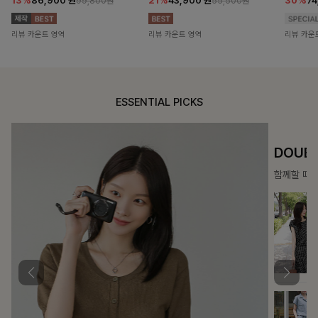
13%
86,900
원
21%
43,900
원
30%
7
99,800원
55,500원
리뷰 카운트 영역
리뷰 카운트 영역
리뷰 카운
ESSENTIAL PICKS