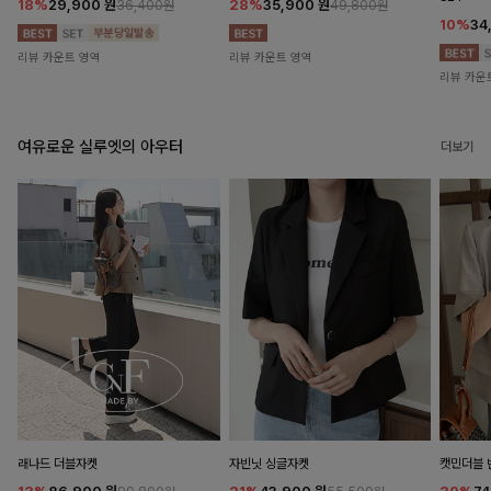
18%
29,900
원
28%
35,900
원
36,400원
49,800원
10%
34
리뷰 카운트 영역
리뷰 카운트 영역
리뷰 카운
여유로운 실루엣의 아우터
더보기
래나드 더블자켓
자빈닛 싱글자켓
캣민더블 