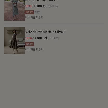
 코디
흐르는 우아
 일상까지 함께하는 룩
단정함 속의 여성
쥬빌스트링 포켓원피스
첼
17%
48,900
원
1
58,900원
리뷰 카운트 영역
리