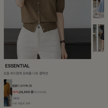
DOUBLE THE JOY
함께할 때 더욱 완벽한, 합리적인 선택으로 채우는 즐거움
필첸체크 스트링블라우스+플레어스커트SET
14%
42,900
원
49,800원
리뷰 카운트 영역