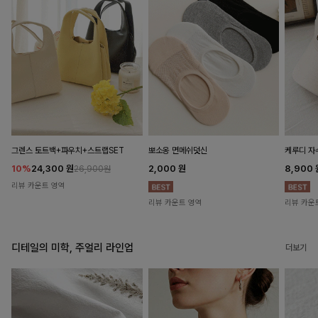
뽀소옹 면메쉬덧신
그렌스 토트백+파우치+스트랩SET
케루디 자
2,000
원
10%
24,300
원
8,900
26,900원
리뷰 카운트 영역
리뷰 카운트 영역
리뷰 카운
디테일의 미학, 주얼리 라인업
더보기