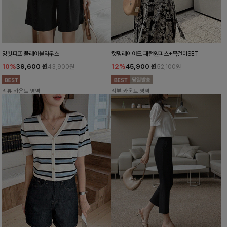
밍킷퍼프 플레어블라우스
캣밍레이어드 패턴원피스+목걸이SET
10%
39,600
원
12%
45,900
원
43,900원
52,100원
리뷰 카운트 영역
리뷰 카운트 영역