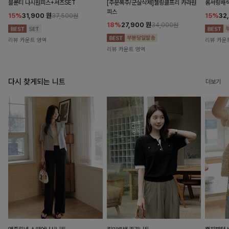
블룬티 나시원피스+셔츠SET
[주문폭주/군살삭제]젤링클프리 카라원
롬셔링배
피스
15%
31,900
원
15%
32
37,500원
18%
27,900
원
34,000원
리뷰 카운트 영역
리뷰 카운
리뷰 카운트 영역
다시 찾게되는 니트
더보기