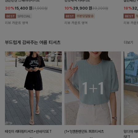
앤즌린넨 스퀘어나시니트
킹밋배색 카라니트
캘핀패턴 
30%
15,400
원
10%
29,900
원
18%
32
21,900원
33,200원
리뷰 카운트 영역
리뷰 카운트 영역
리뷰 카운
부드럽게 감싸주는 여름 티셔츠
더보기
테킷미 레터링티셔츠+반바지SET
(1+1)앤튼펜던트 퍼프티셔츠
밍디아 
SET