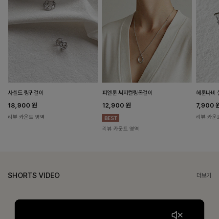
헤룬나비 
사셀드 링귀걸이
피엘룬 써지컬링목걸이
7,900
18,900
원
12,900
원
리뷰 카운
리뷰 카운트 영역
리뷰 카운트 영역
SHORTS VIDEO
더보기