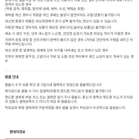
공정거래, 표준약관 제 15조 2항에 의한 이용자의 사용 또는 일부 소비에 의하여 재화 가치가
현저히 감소한 경우
(착용 흔적, 화장품, 탈취제 냄새, 세탁, 수선, 택훼손 포함)
세탁을 하신 경우나 착용을 하신 후에는 불량이 발견되어도 교환/반품이 불가합니다.
워싱면 종류의 제품은 워싱과정에서 옷이 살짝 돌아가는 현상이 있을 수 있습니다.
피팅만 해보신 경우라도 상품이 훼손된 경우(구김,늘어남,보풀)는 불가합니다.
배송 시 생긴 구김, 단추 바느질의 느슨함, 간단한 손질이 가능한 마감실 처리가 미흡한 경우
거래처 공정 과정 중 단추구멍이 완벽히 뚫리지 않은 경우 (가위로 간단하게 구멍을 내주신 뒤
착용 부탁드립니다)
워싱 과정 중 발생하는 냄새와 단추 위치를 나타내는 초크 자국이 남은 경우
지퍼의 뻣뻣한 움직임, 신발이나 가방 및 소품 마감 처리에서 생긴 소량의 본드 자국이 있는 경
우
환불 안내
환불시 수거 상품 확인 후 3일이내 결제하신 방법으로 환불해드립니다
예치금으로 환불 시 다시 원결제(무통장,핸드폰,카드)로의 환불은 불가합니다.
핸드폰 결제후 부분 취소 또는 결제한 달이 지나 환불시, 통신사 정책상 핸드폰 취소가 되지않
아 반품시 결제금액의 3.75%가 차감 후 환불됩니다.
적립금과 복합 결제하여 주문하였을 경우 환불 요청시 적립금이 우선적으로 환원됩니다.
판매자정보