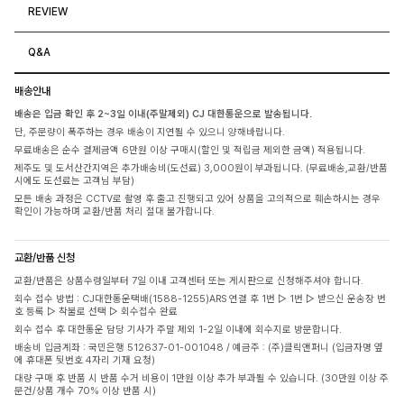
REVIEW
Q&A
배송안내
배송은 입금 확인 후 2~3일 이내(주말제외) CJ 대한통운으로 발송됩니다.
단, 주문량이 폭주하는 경우 배송이 지연될 수 있으니 양해바랍니다.
무료배송은 순수 결제금액 6만원 이상 구매시(할인 및 적립금 제외한 금액) 적용됩니다.
제주도 및 도서산간지역은 추가배송비(도선료) 3,000원이 부과됩니다. (무료배송,교환/반품
시에도 도선료는 고객님 부담)
모든 배송 과정은 CCTV로 촬영 후 출고 진행되고 있어 상품을 고의적으로 훼손하시는 경우
확인이 가능하며 교환/반품 처리 절대 불가합니다.
교환/반품 신청
교환/반품은 상품수령일부터 7일 이내 고객센터 또는 게시판으로 신청해주셔야 합니다.
회수 접수 방법 : CJ대한통운택배(1588-1255)ARS 연결 후 1번 ▷ 1번 ▷ 받으신 운송장 번
호 등록 ▷ 착불로 선택 ▷ 회수접수 완료
회수 접수 후 대한통운 담당 기사가 주말 제외 1-2일 이내에 회수지로 방문합니다.
배송비 입금계좌 : 국민은행 512637-01-001048 / 예금주 : (주)클릭앤퍼니 (입금자명 옆
에 휴대폰 뒷번호 4자리 기재 요청)
대량 구매 후 반품 시 반품 수거 비용이 1만원 이상 추가 부과될 수 있습니다. (30만원 이상 주
문건/상품 개수 70% 이상 반품 시)