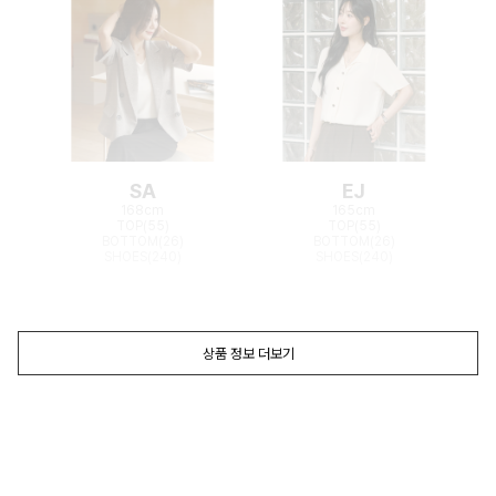
SA
EJ
168cm
165cm
TOP(55)
TOP(55)
BOTTOM(26)
BOTTOM(26)
SHOES(240)
SHOES(240)
상품 정보 더보기