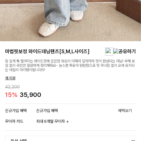
마법핏보정 와이드데님팬츠[S,M,L사이즈]
힘 있게 툭 떨어지는 와이드핏에 은은한 워싱이 더해져 입자마자 핏이 완성되는 데님! 부해 보
임 없이 라인만 깔끔하게 정리해줘요- 논스판 특유의 탄탄함으로 핏 무너짐 없이 오래 유지되
는 데일리 아이템이랍니다🩵
개 리뷰
42,200
15%
35,900
신규가입 혜택
신규가입 혜택
혜택보기
무이자 카드
최대 6개월 무이자