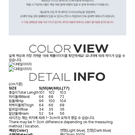
실제 색상과 가장 가까운 아래 제품이미지를 확인하세요! 모니터에 따라 차이가 있을 수
있습니다.
(cm기준)
SIZE
S(55)
M(66)
L(77)
총길이
Total Length
101
102
103
허리둘레
Waist
64
68
72
힙둘레
Hip
96
100
104
허벅지둘레
Thigh
64
66
68
밑위길이
Rise
34
35
36
밑단둘레
Hem
52
54
56
사이즈는 재는 위치에 따라 1~3cm의 오차가 생길 수 있습니다.
There may be 1~3cm difference depending on the measuring
method / location.
색상(Color)
연청(Light blue), 진청(Dark blue)
소재(Material)
면(Ctton) 100%