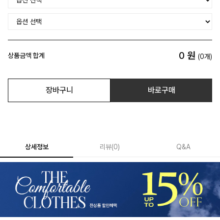
0
원
상품금액 합계
(
0
개)
장바구니
바로구매
상세정보
리뷰
(
0
)
Q&A