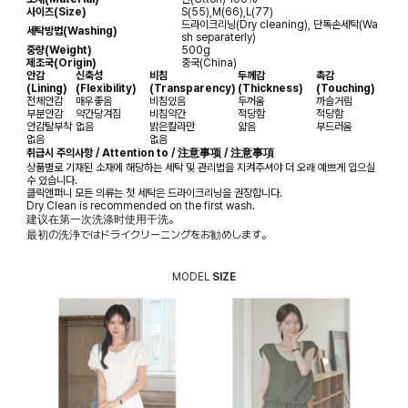
사이즈(Size)
S(55),M(66),L(77)
드라이크리닝(Dry cleaning), 단독손세탁(Wa
세탁방법(Washing)
sh separaterly)
중량(Weight)
500g
제조국(Origin)
중국(China)
안감
신축성
비침
두께감
촉감
(Lining)
(Flexibility)
(Transparency)
(Thickness)
(Touching)
전체안감
매우좋음
비침있음
두꺼움
까슬거림
부분안감
약간당겨짐
비침약간
적당함
적당함
안감탈부착
없음
밝은칼라만
얇음
부드러움
없음
없음
취급시 주의사항 / Attention to / 注意事项 / 注意事項
상품별로 기재된 소재에 해당하는 세탁 및 관리법을 지켜주셔야 더 오래 예쁘게 입으실
수 있습니다.
클릭앤퍼니 모든 의류는 첫 세탁은 드라이크리닝을 권장합니다.
Dry Clean is recommended on the first wash.
建议在第一次洗涤时使用干洗。
最初の洗浄ではドライクリーニングをお勧めします。
MODEL
SIZE