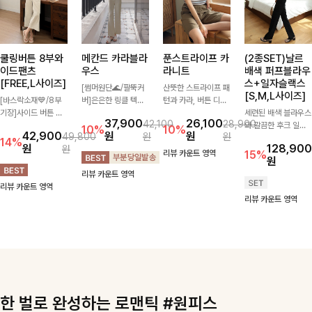
쿨링버튼 8부와
메칸드 카라블라
푼스트라이프 카
(2종SET)날르
이드팬츠
우스
라니트
배색 퍼프블라우
[FREE,L사이즈]
스+일자슬랙스
[썸머원단🌊/팔뚝커
산뜻한 스트라이프 패
[S,M,L사이즈]
[바스락소재💙/8부
버]은은한 링클 텍스
턴과 카라, 버튼 디테
기장]사이드 버튼 디
처와 여유로운 실루엣
일이 어우러져 단정하
세련된 배색 블라우스
37,900
26,100
42,100
28,900
테일이 은은한 포인트
이 만나 내추럴하면서
면서도 세련된 무드를
와 깔끔한 후크 일자
10%
10%
42,900
원
원
49,800
원
원
가 되어주는 와이드
도 세련된 무드를 연
완성해주는 니트 🤍
슬랙스를 함께 구성한
14%
원
128,900
원
팬츠입니다. 여유롭게
출해주는 블라우스-
부드럽고 가벼운 착용
세트입니다. 허리 라
리뷰 카운트 영역
15%
원
떨어지는 실루엣과 가
데일리룩부터 출근룩
감으로 데님부터 슬랙
인을 자연스럽게 살려
리뷰 카운트 영역
볍게 바스락거리는 소
까지 다양하게 활용하
스까지 다양하게 매치
주는 블라우스와 롱한
리뷰 카운트 영역
재감으로 시원하고 편
기 좋은 베이직한 디
하기 좋아 데일리룩부
일자핏 슬랙스가 만나
리뷰 카운트 영역
안하게 즐기기 좋은
자인!
터 출근룩까지 활용도
단정하면서도 고급스
아이템-
높게 즐기기 좋은 아
러운 실루엣을 완성해
이템이에요 ✨
드려요.
한 벌로 완성하는 로맨틱 #원피스