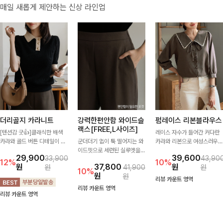
매일 새롭게 제안하는 신상 라인업
더리골지 카라니트
강력한편안함 와이드슬
펌레이스 리본블라우스
랙스[FREE,L사이즈]
[텐션감 굿👍]클래식한 배색
레이스 자수가 들어간 커다란
카라와 골드 버튼 디테일이 세
군더더기 없이 툭 떨어지는 와
카라와 리본으로 여성스러우면
련된 포인트를 더해주는 니트
이드핏으로 세련된 실루엣을
서 사랑스러운 무드가 가득 느
29,900
39,600
33,900
43,90
입니다. 세로 골지 짜임이 슬림
완성해주는 슬랙스입니다. 깔
껴지는 블라우스에요🤎
12%
10%
원
37,800
원
원
41,900
원
한 실루엣을 연출해 단정하면
끔한 디자인과 롱한 기장감으
10%
원
원
서도 여성스러운 무드를 완성
로 다리가 길어 보이고 뒷밴딩
리뷰 카운트 영역
해드려요.
으로 편안하기까지-
리뷰 카운트 영역
리뷰 카운트 영역