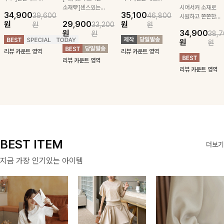
급스러운 자수 디
소재💙]센스있는
잡아주는 스트링과
시어서커 소재로
34,900
35,100
39,600
46,800
테일이 사랑스러운
스트라이프 패턴에
깔끔한 스트라이프
시원하고 쫀쫀한
원
29,900
원
원
33,200
원
블라우스-페미닌
귀여운 퍼피 펜던
패턴에 링클프리!
텐션감으로 언제든
원
34,900
원
38,7
하면서 여리한 무
트로 포인트를 선
💙플레어지는 롱한
편안하게 입혀질
원
원
드로 즐겨지는
사하는 니트 가디
기장감까지 완벽한
블라우스- 단정한
리뷰 카운트 영역
리뷰 카운트 영역
ITEM
건을 소개할게요 :)
데일리 원피스:B
카라와 풍성한 퍼
리뷰 카운트 영역
프 소매로 여성스
리뷰 카운트 영역
러움을 더했어요 :)
BEST ITEM
더보기
지금 가장 인기있는 아이템