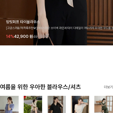
밍팃퍼프 타이블라우스
[고급스러움/하객룩추천💎]여성스러운 브이넥 라인과 타이 디테일이 어우러져 우아한 무드를 
라우스 🤍 여유로운 7부 소매로 편안하게 착용되며 데일리룩부터 출근룩, 하객룩까지 세련된
14%
42,900
원
49,800원
기 좋은 아이템이에요
여름을 위한 우아한 블라우스/셔츠
더보기