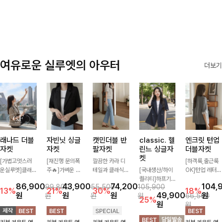
✨🩵
감에 캐주얼한
감성까지 더해져
데일리하게 손이
자주 가요
여유로운 실루엣의 아우터
더보기
래나드 더블
자빈닛 싱글
캣민더블 반
classic. 헬
엔크릿 턴업
자켓
자켓
팔자켓
린느 싱글자
더블자켓
켓
[가볍고멋스러
[재진행 문의폭
깔끔한 카라 디
[하객룩,출근룩
운실루엣]클래
주🔥]가벼운 소
테일과 클래식한
[국내생산/하이
OK]턴업 레터링
식하면서 베이직
재로 툭 걸쳐주
더블 버튼 디자
퀄리티]하프기
포인트로 센스
86,900
43,900
74,200
104,
99,800
55,500
105,900
하게 걸치기 좋
기만 해도 캐주
인으로 세련된
장의 부담스럽지
있게 완성된 썸
13%
21%
30%
18%
원
원
원
49,900
원
원
원
원
66,500
은 반팔 자켓-자
얼한 무드를 만
무드를 완성한
않은 기장으로
머 자켓, 더블버
25%
원
원
주 입게 될 깔끔
들어주며 반팔
반팔 자켓 ✨ 가
클래식이 주는
튼 디자인으로
한 핏은 물론, 쾌
디자인으로 더운
볍게 걸쳐주기만
멋!스탠다드한
깔끔하고 세련된