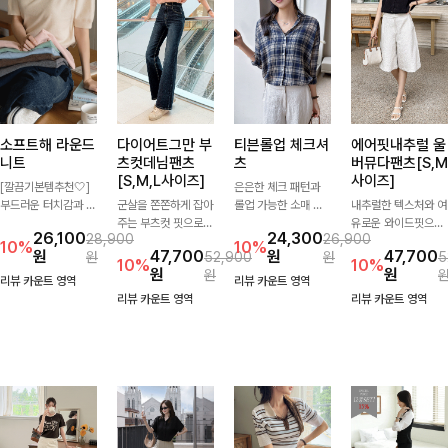
소프트해 라운드
다이어트그만 부
티븐롤업 체크셔
에어핏내추럴 울
니트
츠컷데님팬츠
츠
버뮤다팬츠[S,M
[S,M,L사이즈]
사이즈]
[깔끔기본템추천🤍]
은은한 체크 패턴과
부드러운 터치감과 군
군살을 쫀쫀하게 잡아
롤업 가능한 소매 디
내추럴한 텍스처와 여
더더기 없는 디자인으
주는 부츠컷 핏으로
테일로 다양한 분위기
유로운 와이드핏으로
26,100
24,300
28,900
26,900
로 매일 손이 가는 자
다리 라인을 이쁘고
를 연출하실 수 있어
군살은 자연스럽게 커
10%
10%
원
47,700
원
47,700
원
52,900
원
5
체제작 니트입니다.
깔끔하게 만들어주고
요🌿 차르르 흐르는
버해드리는 버뮤다 팬
10%
10%
원
원
원
자연스럽게 떨어지는
진청 색감으로 더욱
가벼운 소재와 여유로
츠 🤍 깔끔한 허리 디
리뷰 카운트 영역
리뷰 카운트 영역
여유핏과 깔끔한 라운
슬림해보이는 효과를
운 핏으로 단독은 물
테일과 편안한 착용감
리뷰 카운트 영역
리뷰 카운트 영역
드넥으로 단독은 물론
주는 데님팬츠!
론 아우터처럼 툭 걸
으로 데일리부터 출근
이너로도 활용하기 좋
쳐도 멋스러운 데일리
룩까지 산뜻하게 즐기
아요.
셔츠입니다
기 좋은 팬츠예요!