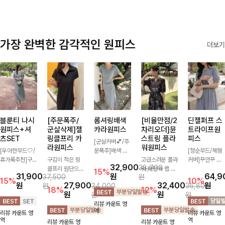
가장 완벽한 감각적인 원피스
더보기
블룬티 나시
[주문폭주/
롬셔링배색
[비율만점/2
딘젤퍼프 스
원피스+셔
군살삭제]젤
카라원피스
차리오더]뮨
트라이프원
츠SET
링클프리 카
스트링 플라
피스
[군살커버💕/주
라원피스
워원피스
[우아한무드🤍/
문폭주]배색 카
[청순무드/체형
휴가룩추천]구
구김이 적은 링
라와 스트라이프
고급스러운 플라
커버]꾸안꾸 무
32,900
38,700
김이 덜한 링클
클프리 원단으로
패턴으로 캐주얼
워 패턴과 랩 디
드의 정석🤍 가
15%
31,900
원
64,9
37,500
원
소재의 나시원피
항상 깔끔하게
한 무드를 더한
자인으로 여성스
볍고 산뜻한 착
15%
10%
원
27,900
32,400
원
원
34,000
36,800
스+셔츠 조합으
착용 가능하며
롱 원피스 🖤 셔
러우면서 세련된
용감으로 여름
18%
12%
원
원
원
원
로 코디 걱정없
일자로 떨어지는
링 디테일과 쫀
분위기를 더해주
내내 손이 자주
리뷰 카운트 영
이 여성스럽고
넉넉한 핏으로
쫀한 스판 소재
며 스트링이 내
가는 원피스예
역
리뷰 카운트 영
리뷰 카운트 영
편안하게 즐길
군살을 완벽히
로 편안하면서도
장되어있어 슬림
요- 은은한 스트
역
역
리뷰 카운트 영
리뷰 카운트 영
수 있는 아이템
커버해주는 원피
여성스럽게 연출
하게 핏을 조절
라이프 패턴과