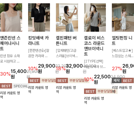
앤즌린넨 스
킹밋배색 카
캘핀패턴 버
캘로이 비스
엘팃펀칭 니
퀘어나시니
라니트
튼니트
코스 라운드
트
트
앤브이넥니
[쫀쫀텐션👍]깔
[입체패턴/고급
[베스트입고★]
트
린넨 함유 소재
끔한 카라와 반
스러움]브이넥
느낌있는 스퀘어
로 시원하고 쾌
오픈 디자인이
라인과 감각적인
[2TYPE선택]
펀칭과 골드버튼
29,900
32,900
26,
33,200
40,100
적하게 즐기기
만나 하나만 입
패턴이 어우러져
라운드넥과 브이
으로 세련됨이
10%
18%
27%
15,400
원
원
원
21,900
원
원
좋은 나시 니트
어도 완성도 높
포인트 있게 즐
넥 두 가지 디자
묻어나는 니트:)
30%
원
22,500
원
24,900
🌿 깔끔한 스퀘
은 스타일링을
기기 좋은 가디
인으로 취향에
시원쫀쫀함 가
10%
원
원
어넥 디자인이
연출해드려요 부
건 🤍 가볍게 걸
맞게 선택 가능
득, 여성스러운
리뷰 카운트 영
리뷰 카운트 영
리뷰 카운트 영
쇄골 라인을 더
담 없이 즐기기
쳐주기만 해도
한 베이직 니트
룩을 완성해봐요
역
역
역
리뷰 카운트 영
욱 여리하고 여
좋은 데일리 니
스타일리시한 무
🤍 깔끔한 실루
♡
역
리뷰 카운트 영
성스럽게 연출해
트로 어디에나
드를 더해주어
엣과 부드러운
역
드립니다
손쉽게 매치됩니
데일리하게 활용
착용감으로 단독
다
하기 좋아요 ✨
은 물론 이너까
지 활용도 높게
즐기기 좋아요
✨