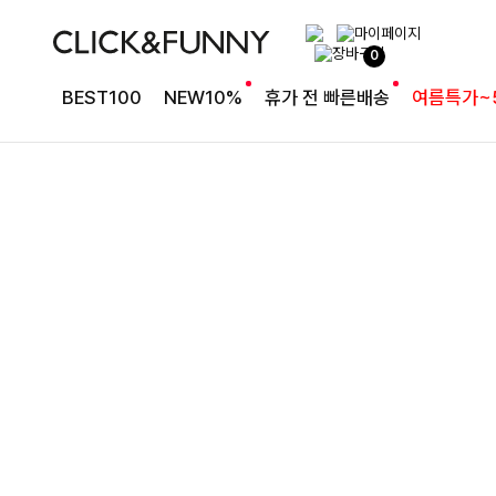
완성도 높은 원피스SET
0
특스트라이프 링클원피스+스트링자켓SET
BEST100
NEW10%
휴가 전 빠른배송
여름특가~