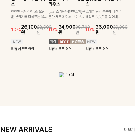
필첸체크 스트링블라
특스트라이프 링클원
헨틴링클 날개티셔츠
부니트
스
라우스
스
우스+플레어스커트
피스+스트링자켓
+치마바지SET
부드럽게 몸을 감싸는 니트
넉넉한 핏으로 편하게 착용
SET
SET
짜임으로 편안한 착용감을
[골드버튼/클래식무드🤍]
가능한 심플&베이직 무드의
잔잔한 광택감이 고급스러
[고급스러운/시원한소재]은
소매와 밑단 부분에 배색 디
[텐션감↑/구김↓]가볍게
더해드리며 여유 있게 떨어
스트라이프 패턴으로 데일
니트!레터리 펜던트로 고급
운 분위기를 더해주는 블라
은한 체크 패턴과 브이넥으
테일로 밋밋함을 덜어내고
[활용도 좋은 투피스]은은한
가볍고 시원한 링클 원피스
입기만 해도 코디가 완성되
24,300
25,800
26,900
28,600
지는 핏과 브이넥 디자인이
리룩에 포인트를 더해줄 아
스러운 포인트를 내어주었
우스예요 ✨ 허리 스트링과
로 단정하면서 실버버튼으
더욱 멋스럽게 연출되며 링
10%
10%
체크 패턴과 허리 스트링 디
와 스트링 자켓이 세트로 구
는 세트 아이템으로, 자연스
원
31,900
원
26,100
34,900
36,000
원
35,400
원
28,900
38,700
39,900
29,900
여리여리한 실루엣을 완성
이템입니다 카라넥 디자인
어요:D
프릴 밑단이 자연스럽게 실
로 고급스러운 디테일을 넣
클 소재로 구김 걱정없이 즐
33,900
10%
테일이 어우러진 투피스 세
성되어 코디 고민 없이 완성
럽게 퍼지는 프릴 날개 소매
10%
10%
10%
12%
원
원
원
원
원
원
원
원
42,900
69,900
원
해드려요 ✨ 단독은 물론 다
으로 깔끔한 이미지로 만들
루엣을 살려주며, 여유로운
었으며 밑단스트링으로 핏
길 수 있는 블라우스랍니
49,800
79,400
원
트입니다. 여유로운 상의와
도 높은 스타일링을 연출해
가 우아한 포인트를 더해드
14%
12%
원
원
양한 아우터와도 자연스럽
어 주는 7부 니트입니다 ~
핏으로 편안하면서도 여성
을 더욱 깔끔하게 잡아주는
다:)
원
원
풍성하게 퍼지는 롱스커트가
주는 아이템 🤍 따로 또 같
립니다💕 잔잔한 링클 텍스
리뷰 카운트 영역
리뷰 카운트 영역
게 매치되는 데일리 니트랍
스러운 무드를 완성해준답
블라우스예요 :)
자연스러운 체형 커버는 물
이 활용하기 좋아 실용적이
처 소재와 편안한 허리밴딩
리뷰 카운트 영역
리뷰 카운트 영역
리뷰 카운트 영역
리뷰 카운트 영역
니다
니다 🤍
리뷰 카운트 영역
론, 단품으로도 다양하게 활
며, 스트링 디테일로 다양한
으로 하루 종일 산뜻하고 쾌
리뷰 카운트 영역
리뷰 카운트 영역
용하기 좋아요🖤
핏을 연출할 수 있어 데일리
적하게 즐겨보세요!
부터 여행룩까지 멋스럽게
즐기기 좋아요 ✨
1
/
3
NEW ARRIVALS
더보기