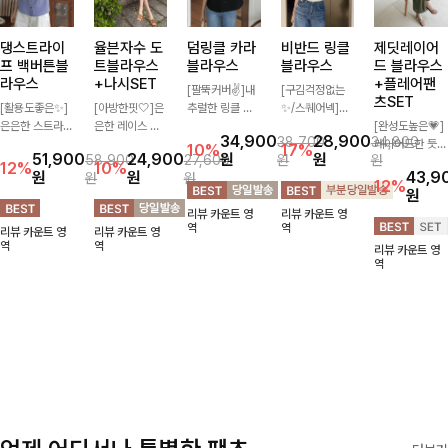
댕스트라이
율븐자수 도
덤링클 카라
비반드 링클
제딧레이어
프 백버튼블
트블라우스
블라우스
블라우스
드 블라우스
라우스
+나시SET
+플레어팬
[팔뚝커버✌]내
[구김걱정없는
츠SET
[활용도좋은✨]
[아방한핏🤍]은
추럴한 링클 텍
✨/스퀘어넥]입
은은한 스트라이
은한 레이스 자
스처로 분위기
체감 있는 링클
[완성도높은💗]
34,900
28,900
38,700
34,800
프 패턴이 더해
수와 도트 패턴
있게 입어지는
엠보 텍스처가
레이어드한 듯
10%
17%
51,900
24,900
원
원
58,900
27,600
원
원
져 심플한 코디
으로 사랑스러운
블라우스🖤 브
돋보이는 블라우
자연스러운 나시
12%
10%
원
원
43,9
원
원
에도 세련된 포
감성 가득 담았
이넥 카라 디자
스- 여유로운 실
와 버튼 원피스
12%
원
인트를 더해드리
으며 나시 세트
인에 여유로운
루엣과 물결 짜
가 함께 구성된
리뷰 카운트 영
리뷰 카운트 영
며 깔끔한 스트
구성으로 이너
소매핏 더해져
임 소매 디테일
세트 아이템입니
역
역
리뷰 카운트 영
리뷰 카운트 영
라이프 디테일로
걱정없이 손쉽게
여리하면서도 시
이 더해져 편안
다. 코디 고민 없
역
역
리뷰 카운트 영
유행 없이 오래
코디 가능한 블
원한 무드로 즐
하면서도 여성스
이 한 벌만으로
역
함께하기 좋은
라우스에요:)
기기 좋아요-
러운 무드를 연
도 내추럴하면서
블라우스예요
출해드려요!
여성스러운 썸머
룩 완성!