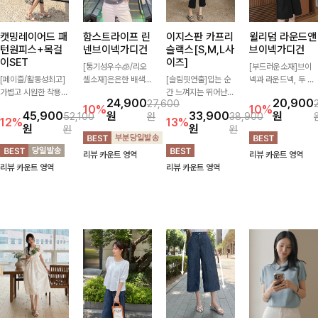
캣밍레이어드 패
함스트라이프 린
이지스판 카프리
윌리덤 라운드앤
턴원피스+목걸
넨브이넥가디건
슬랙스[S,M,L사
브이넥가디건
이SET
이즈]
[통기성우수🧊/리오
[부드러운소재]브이
[페이즐/활동성최고]
셀소재]은은한 배색
[슬림핏연출]입는 순
넥과 라운드넥, 두 가
가볍고 시원한 착용감
스트라이프 패턴으로
간 느껴지는 뛰어난
지 넥 라인 중 취향에
24,900
20,900
27,600
으로 여름 내내 부담
캐주얼하면서도 산뜻
신축성으로 활동량 많
맞게 선택할 수 있는
10%
10%
45,900
원
33,900
원
52,100
원
38,900
없이 즐기기 좋은 라
한 무드 살려주는 니
은 날에도 편안하게
활용도 높은 가디건
12%
13%
원
원
원
원
운드 니트 🤍 베이직
트 가디건 💛 브이넥
🌿 발목이 드러나는
🤍 부드러운 착용감
한 디자인으로 다양한
라인에 슬림하게 떨어
카프리 기장이 다리
과 베이직한 디자인으
리뷰 카운트 영역
리뷰 카운트 영역
하의와 손쉽게 매치되
지는 핏 더해져 단독
라인을 더욱 길고 산
로 단독은 물론 가볍
리뷰 카운트 영역
리뷰 카운트 영역
어 데일리하게 활용하
으로도 여리하고 세련
뜻하게 보여주며, 깔
게 걸쳐 입기 좋아 데
기 좋아요 ✨
되게 입어져요-
끔한 실루엣으로 출근
일리룩부터 출근룩까
룩부터 데일리룩까지
지 다양하게 즐기기
활용도 높게 즐기기
좋은 아이템이에요 ✨
좋습니다