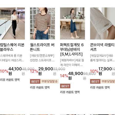
럽틸스퀘어 리본
월스트라이프 버
퍼펙트절개핏 6
콘브이넥 라벨티
블라우스
튼니트
부데님반바지
셔츠
[S,M,L사이즈]
스퀘어넥과 롱 리본
[여유핏/쫀쫀소재🤎]
[매일입어요🩵]여유
디테일이 여성스러운
잔잔한 스트라이프 패
[체형커버🫶]세로 절
롭게 떨어지는 실루엣
분위기를 한층 더해주
턴과 버튼 포인트가
개 라인이 더해져 다
과 깔끔한 브이넥 디
44,100
29,900
17,900
48,900
33,900
1
는 블라우스입니다.
더해져 캐주얼하면서
리 라인을 더욱 길고
자인으로 데일리하게
10%
12%
10%
원
원
48,900
원
원
원
56,800
원
자연스럽게 잡힌 셔링
도 세련된 무드를 연
슬림하게 연출해주는
즐기기 좋은 티셔츠-
14%
원
원
과 봉긋한 소매가 여
출해주는 니트- 가볍
5부 데님 반바지 🤍
소매 라벨 디테일이
리뷰 카운트 영역
리한 실루엣을 연출해
고 부드러운 착용감으
부담 없는 기장과 여
은은한 포인트를 더해
리뷰 카운트 영역
리뷰 카운트 영역
특별한 날은 물론 데
로 단독은 물론 데일
유로운 핏으로 편안하
심플하면서도 센스 있
리뷰 카운트 영역
일리룩으로도 부담 없
리룩으로 활용하기 좋
게 착용되며 다양한
는 스타일을 완성해드
이 즐기기 좋아요🎀
은 아이템!
상의와 손쉽게 매치되
려요!
어 데일리부터 휴가룩
까지 활용도 높게 즐
기기 좋아요 d