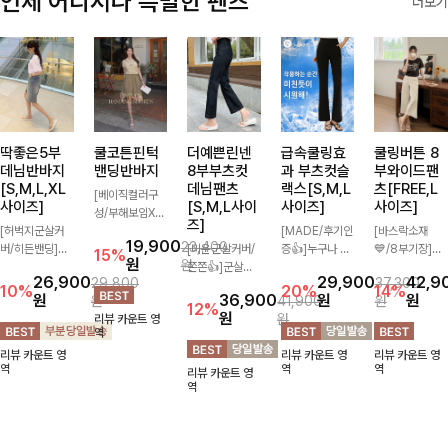
언제 어디서나 특별한 팬츠
더보기
딱좋은5부
쿨코튼핀턱
더예쁜린넨
급속쿨링효
쿨링버튼 8
데님반바지
밴딩반바지
8부부츠컷
과 부츠컷슬
부와이드팬
[S,M,L,XL
데님팬츠
랙스[S,M,L
츠[FREE,L
[베이직컬러구
사이즈]
[S,M,L사이
사이즈]
사이즈]
성/부해보임X]
즈]
[허벅지군살커
와이드하게 떨어
[MADE/후기인
[바스락소재
19,900
23,400
버/히든밴딩]여
지는 핏으로 편
[미운군살커버/
증👍]누구나 갖
💙/8부기장]사
15%
원
원
유롭게 떨어지는
안하면서도 멋스
쫀쫀👍]군살을
고 싶어할 슬랙
이드 버튼 디테
26,900
29,900
42,9
29,800
37,300
와이드핏과 부담
럽게 입어지는
잡아주는 깔끔한
스:)베이직하지
일이 은은한 포
10%
20%
14%
원
36,900
원
원
원
41,900
원
없는 5부 기장
밴딩 반바지🤎
부츠컷 핏에 발
만 부츠컷으로
인트가 되어주는
12%
원
원
리뷰 카운트 영
으로 편안하게
넉넉한 포켓 디
목이 드러나는
이쁜 핏 연출은
와이드 팬츠입니
역
즐기기 좋은 데
테일 더해져 데
8부 기장으로
물론,쫀쫀한 스
다. 여유롭게 떨
리뷰 카운트 영
리뷰 카운트 영
리뷰 카운트 영
님 팬츠 ✨ 빈티
일리룩부터 여행
다리를 슬림하고
판끼로 하루종일
어지는 실루엣과
역
역
역
리뷰 카운트 영
지한 워싱감이
룩까지 활용도
길어보이게 만들
편안하게!
가볍게 바스락거
역
더해져 캐주얼하
높게 즐겨지는
어주며 생지 소
리는 소재감으로
면서도 트렌디한
아이템!
재로 멋을 더한
시원하고 편안하
무드로 연출
데님팬츠에요~!
게 즐기기 좋은
아이템-