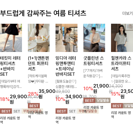
부드럽게 감싸주는 여름 티셔츠
더보기
테킷미 레터
(1+1)앤튼펜
밍디아 레터
굿플린넨 스
힐첸카라 스
링티셔츠
던트 퍼프티
링맨투맨티
트링티셔츠
트라이프티
+반바지
셔츠
+트레이닝
셔츠
[77까지/가벼
SET
반바지SET
[하트케이블짜
운착용감🤍]린
[데일리룩추천
[데일리부터 여
임❤️]무더운 여
[활용도높은🤍]
넨 소재와 내추
✨]깔끔한 오픈
21,900
24,300
행룩까지]감각
름 사랑스러운
심플한 레터링
럴한 플라워 프
카라넥과 조화로
10%
35,900
원
23,5
49,800
원
적인 레터링 티
낭만같은 티셔츠
포인트의 반팔
린팅이 포인트가
운 배색이 들어
28%
15%
29,900
원
34,900
원
36,400
원
38,700
셔츠와 플레어
소재감에서 주는
티셔츠와 여유롭
되어 하나만으로
간 스트라이프
18%
10%
원
원
원
원
핏 반바지가 함
포인트와 금장으
게 떨어지는 반
도 감성 있는 스
패턴으로 단정하
리뷰 카운트 영
께 구성된 세트
로 고급스러움도
바지 조합으로
타일을 완성해드
고 캐주얼한 무
역
리뷰 카운트 영
리뷰 카운트 영
아이템으로, 편
놓치지 말아요♥
꾸안꾸 무드 제
리는 티셔츠-🌼
드를 선사하는
역
역
리뷰 카운트 영
리뷰 카운트 영
안하면서도 캐주
대로 살려주는
🌿
반팔 티셔츠에
역
역
얼한 꾸안꾸룩을
트레이닝 세트
요:)
완성해드립니다
🖤 편안한 착용