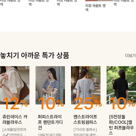
리뷰 카운트 영
리뷰 카운트 영
리뷰 카운트 영
리뷰 카운트 영
적함도 챙겨드려
날에도 편안하게
해도 멋스럽게
핏이 멋스러운,
무드가 느껴져요
역
역
역
역
리뷰 카운트 영
요 :)
착용 가능한 반
스타일링돼요
쾌적하면서 세련
🩶 가볍고 시원
역
팔자켓입니다-!
된 무드의 썸머
한 소재감으로
반팔자켓 -
여름에도 부담
없이 툭 걸치기
좋은 아이템!
놓치기 아까운 특가 상품
더보기
12
10
25
10
%
%
%
%
쥬린레이스 카
퍼피스트라이
밴스트라이프
[5천장돌
라블라우스
프 펜던트가디
스트링원피스
파/COOL]멜
건
틴 퍼프블라우
[소매롤업/펀칭자
[700장 돌파☆]
스
수💕]잔잔하고 고
[여유핏/부드러운
허리라인을 예쁘게