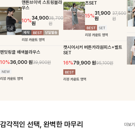
맨튼브이넥 스트링블라
츠SET
우스
31,900
37,500
15%
34,900
원
38,700
원
10%
원
원
리뷰 카운트 영역
리뷰 카운트 영역
캣시어서커 버튼카라원피스+벨트
펜밋링클 배색블라우스
SET
10%
36,000
원
16%
79,900
원
39,900원
95,100원
리뷰 카운트 영역
리뷰 카운트 영역
감각적인 선택, 완벽한 마무리
더보기