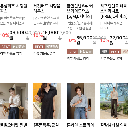
룬셀퍼프 셔링원
레킷퍼프 셔링블
쿨한린넨8부 커
리프펜던트 레이
피스
라우스
브와이드팬츠
스카라니트
[S,M,L사이즈]
[FREE,L사이즈]
[데이트룩추천🩷]은
[인기급상승/7부/데
은한 셔링 디테일과
일리추천]캉캉 디테일
[벌룬핏/한여름까지]
[스테디👑재주문
퍼프 소매가 어우러져
이 더해져 사랑스럽고
가볍고 시원한 린넨
BEST]
36,900
15,900
40,900
17,600
사랑스러운 무드를 완
풍성한 실루엣을 완성
혼방 소재로 한여름까
사랑스러움 가득 담은
10%
10%
원
원
35,900
27,900
원
원
39,800
3
성해주는 원피스🤍
해주는 블라우스 🤍
지 쾌적하게 즐기기
카라 니트에 펜던트
10%
10%
원
원
원
허리 스모크 밴딩이
가볍게 퍼지는 핏으로
좋은 8부 커브 와이드
포인트까지 톡-톡 얼
슬림한 실루엣을 연출
체형을 자연스럽게 커
팬츠 🤍 자연스럽게
굴을 밝혀주는 컬러와
리뷰 카운트 영역
리뷰 카운트 영역
해주며, 자연스럽게
버해주며 여성스럽게
떨어지는 커브핏이 멋
함께 해요-
리뷰 카운트 영역
리뷰 카운트 영역
퍼지는 플레어 라인으
즐기기 좋아요 ✨
스러운 실루엣을 연출
로 여성스럽고 편안하
해줘요 ✨
게 즐기기 좋아요
플빔오버핏 린넨
[주문폭주/군살
룬카일 스트라이
찰랑넘버원 와이