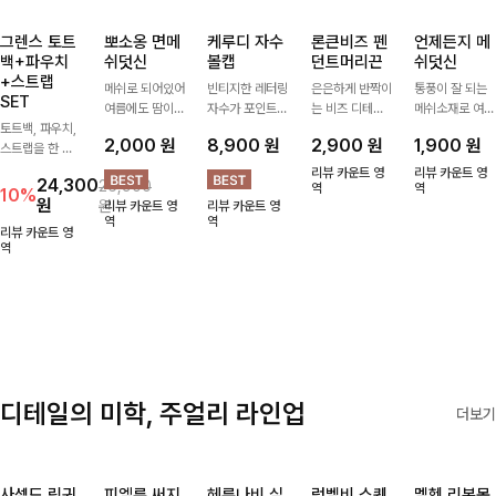
그렌스 토트
뽀소옹 면메
케루디 자수
론큰비즈 펜
언제든지 메
백+파우치
쉬덧신
볼캡
던트머리끈
쉬덧신
+스트랩
메쉬로 되어있어
빈티지한 레터링
은은하게 반짝이
통풍이 잘 되는
SET
여름에도 땀이
자수가 포인트가
는 비즈 디테일
메쉬소재로 여름
토트백, 파우치,
차지않게~! 발걸
되어 데일리 룩
과 펜던트 포인
까지 쾌적하게
2,000
원
8,900
원
2,900
원
1,900
원
스트랩을 한 번
음도 당당해지세
에 자연스럽게
트로 스타일에
데일리로 신기
에 드리는
요:-)
어우러지는 볼
센스를 더해주는
좋은 덧신이에요
리뷰 카운트 영
리뷰 카운트 영
24,300
26,900
ITEM활용도 높
캡!베이직한 컬
아이템, 탄탄한
역
^^
역
10%
원
원
리뷰 카운트 영
리뷰 카운트 영
게 어디에든 다
러와 깔끔한 쉐
밴딩으로 안정감
역
역
양하게 즐겨주세
입으로 캐주얼부
있게 잡아주어
리뷰 카운트 영
요 ;)
역
터 꾸안꾸 스타
데일리로 활용하
일까지 활용도
기 좋은 헤어 악
GOOD
세서리
디테일의 미학, 주얼리 라인업
더보기
사셀드 링귀
피엘룬 써지
헤룬나비 실
럼벨비 스퀘
멜헨 리본목