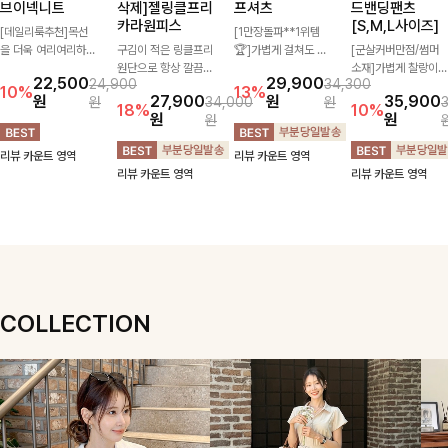
브이넥니트
삭제]젤링클프리
프셔츠
드밴딩팬츠
카라원피스
[S,M,L사이즈]
[데일리룩추천]목선
[1만장돌파**1위템
을 더욱 여리여리하게
구김이 적은 링클프리
🏆]가볍게 걸쳐도 살
[군살커버만점/썸머
연출해주는 브이넥 디
원단으로 항상 깔끔하
아나는 산뜻한 컬러
소재]가볍게 찰랑이는
22,500
29,900
24,900
34,300
자인으로 깔끔한 무드
게 착용 가능하며 일
감, 여름에 딱 맞는 코
원단과 여유로운 와이
10%
13%
원
27,900
원
35,900
원
34,000
원
를 완성해주는 니트
자로 떨어지는 넉넉한
튼 셔츠❤️ 여유 있는
드 핏으로 하루 종일
18%
10%
원
원
원
🤍 부드러운 착용감
핏으로 군살을 완벽히
핏과 스트라이프 패
편안하게 착용하실 수
과 베이직한 실루엣으
커버해주는 원피스에
턴, 자연스러운 실루
있는 팬츠입니다 🖤
리뷰 카운트 영역
리뷰 카운트 영역
로 단독은 물론 다양
요🖤
엣으로 데일리 코디에
✨ 허리 전체 밴딩과
리뷰 카운트 영역
리뷰 카운트 영역
한 아우터와 레이어드
부담 없이 매치된답니
스트링 디테일로 안정
하기 좋아 데일리하게
다:)
감 있는 착용감을 더
즐기기 좋은 아이템이
해드려요!
에요 ✨
COLLECTION