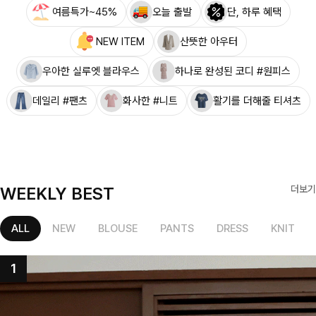
여름특가~45%
오늘 출발
단, 하루 혜택
NEW ITEM
산뜻한 아우터
우아한 실루엣 블라우스
하나로 완성된 코디 #원피스
데일리 #팬츠
화사한 #니트
활기를 더해줄 티셔츠
WEEKLY BEST
더보기
ALL
NEW
BLOUSE
PANTS
DRESS
KNIT