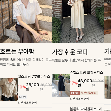
기
흐르는 우아함
가장 쉬운 코디
탄탄
단정함 속의 여성스러운 디테일이 돋보
특별한 날부터 일상까지 함께하는 룩
는 
이는 화사한 블라우스
쥬빌스트링 포켓원피스
첼스트링 7부블라우스
48,900
58,900
17%
26,100
원
28,900
원
10%
원
원
리뷰 카운트 영역
리뷰 카운트 영역
블룬티 나시원피스+셔