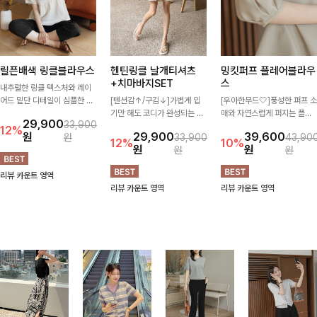
릴픈배색 링클블라우스
헨틴링클 날개티셔츠
밍킷퍼프 플레어블라우
+치마바지SET
스
내추럴한 링클 텍스처와 레이
어드 밑단 디테일이 심플한 디
[텐션감↑/구김↓]가볍게 입
[우아한무드🤍]풍성한 퍼프 소
자인에 포인트를 더해주며, 가
기만 해도 코디가 완성되는 세
매와 자연스럽게 퍼지는 플레
29,900
33,900
볍게 툭 입기만 해도 멋스러운
트 아이템으로, 자연스럽게 퍼
어 실루엣이 여성스러운 무드
12%
원
29,900
39,600
원
33,900
43,90
스타일을 완성해드려요- 여유
지는 프릴 날개 소매가 우아한
를 완성해주는 블라우스 🤍 체
12%
10%
원
원
원
원
로운 핏으로 군살은 자연스럽
포인트를 더해드립니다💕 잔
형을 자연스럽게 커버해주며
게 커버해주고, 편안한 착용감
잔한 링클 텍스처 소재와 편안
걸을 때마다 살랑이는 핏으로
리뷰 카운트 영역
까지 더해 손이 자주 가는 데일
한 허리밴딩으로 하루 종일 산
데일리룩부터 데이트룩까지 화
리뷰 카운트 영역
리뷰 카운트 영역
리 아이템이랍니다🤍
뜻하고 쾌적하게 즐겨보세요!
사하게 즐기기 좋은 아이템이
에요 ✨