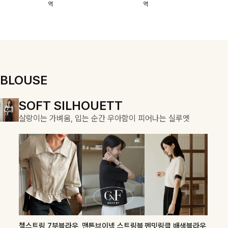
역
역
이에요:)
스에요🖤
돼요
할 수 있어요🤍
여유로운 핏이
만나 편안함은
물론, 고급스러
운 분위기까지
더해드립니다
BLOUSE
DOUBLE THE JOY
SOFT SILHOUETT
COZY ESSENTIAL
함께할 때 더욱 완벽한, 합리적인 선택으로 채우는 즐거움
살랑이는 가벼움, 입는 순간 우아함이 피어나는 실루엣
매일의 일상을 부드럽게 감싸줄 니트 컬렉션
론클디 브이넥니트
칠스트라이프 카라7
셀드펜던트 7부니트
첼스트링 7부블라우
맨튼브이넥 스트링블
펜밋링클 배색블라우