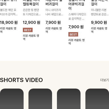
걸이
컬링목걸이
버귀걸이
어큐빅귀걸
걸이
이
볼드한 체인 모
은은한 링 펜던
미니 사이즈의
미니멀한 리본
티브가 감각적인
트 디자인으로
나비 쉐입으로
스퀘어 디자인으
펜던트로 은은한
포인트가 되어주
심플한 POINT,
은은하게 빛을
로 감각적인 무
포인트를 더해주
18,900
원
12,900
원
7,900
원
9,900
원
는 귀걸이- 심플
써지컬스틸 소재
내어줄 이어링,
드를 더했고 그
는 목걸이예요.
7,900
원
하면서도 존재감
로 변색 걱정 없
과하지 않은 포
안에 큐빅을 담
골드, 실버 컬러
리뷰 카운트 영
리뷰 카운트 영
리뷰 카운트 영
있는 디자인으로
역
이 데일리로 착
인트가 되어줘
역
아 더욱 고급스
로 구성돼 어떤
역
리뷰 카운트 영
데일리룩부터 스
용하기 좋아요-
데일리로 착용하
럽게 연출되는
룩에도 부담 없
역
리뷰 카운트 영
타일리시한 포인
기 좋아요:)
귀걸이에요~!
이 매치하기 좋
역
트룩까지 다양하
아요
게 매치하기 좋
은 아이템💎
SHORTS VIDEO
더보기