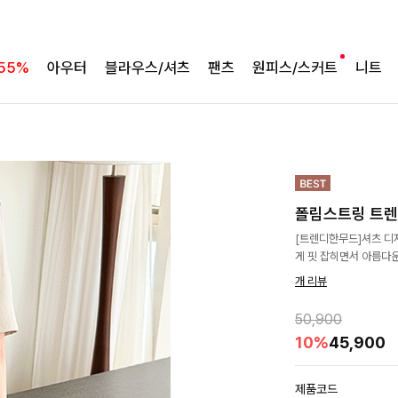
55%
아우터
블라우스/셔츠
팬츠
원피스/스커트
니트
폴림스트링 트
[트렌디한무드]셔츠 디
게 핏 잡히면서 아름다
개 리뷰
50,900
10%
45,900
제품코드