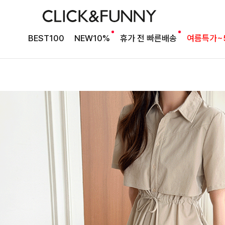
BEST100
NEW10%
휴가 전 빠른배송
여름특가~