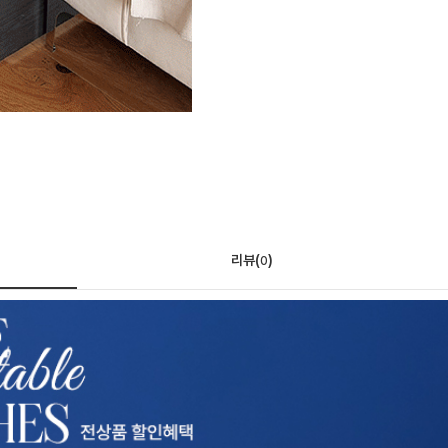
리뷰(
)
0