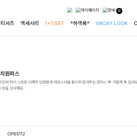
0
티셔츠
액세서리
1+1/SET
*하객룩*
VACAY LOOK
렌치원피스
자인에 허리 스트링 더해져 단정함과 여성스러움 동시에 잡아주는 원피스 🤎 가볍게 툭 입어
운 핏을 선사해요-
OP85112