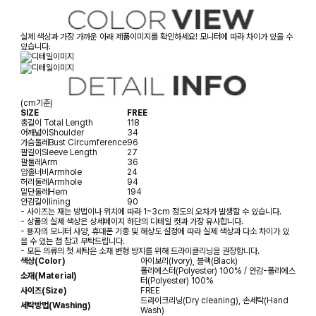
실제 색상과 가장 가까운 아래 제품이미지를 확인하세요! 모니터에 따라 차이가 있을 수
있습니다.
(cm기준)
SIZE
FREE
총길이
Total Length
118
어깨넓이
Shoulder
34
가슴둘레
Bust Circumference
96
팔길이
Sleeve Length
27
팔둘레
Arm
36
암홀너비
Armhole
24
허리둘레
Armhole
94
밑단둘레
Hem
194
안감길이
lining
90
- 사이즈는 재는 방법이나 위치에 따라 1~3cm 정도의 오차가 발생할 수 있습니다.
- 상품의 실제 색상은 상세페이지 하단의 디테일 컷과 가장 유사합니다.
- 용자의 모니터 사양, 휴대폰 기종 및 해상도 설정에 따라 실제 색상과 다소 차이가 있
을 수 있는 점 참고 부탁드립니다.
- 모든 의류의 첫 세탁은 소재 변형 방지를 위해 드라이클리닝을 권장합니다.
색상(Color)
아이보리(Ivory), 블랙(Black)
폴리에스터(Polyester) 100% / 안감-폴리에스
소재(Material)
터(Polyester) 100%
사이즈(Size)
FREE
드라이크리닝(Dry cleaning), 손세탁(Hand
세탁방법(Washing)
Wash)