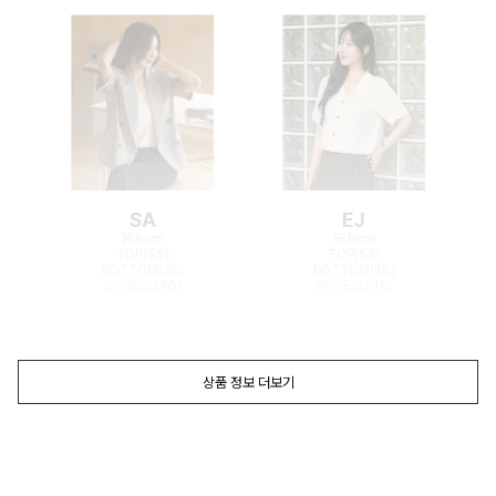
SA
EJ
168cm
165cm
TOP(55)
TOP(55)
BOTTOM(26)
BOTTOM(26)
SHOES(240)
SHOES(240)
상품 정보 더보기