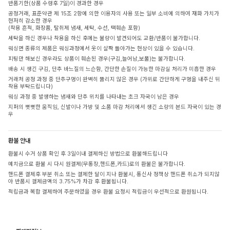
반품기한(상품 수령후 7일)이 경과한 경우
공정거래, 표준약관 제 15조 2항에 의한 이용자의 사용 또는 일부 소비에 의하여 재화 가치가
현저히 감소한 경우
(착용 흔적, 화장품, 탈취제 냄새, 세탁, 수선, 택훼손 포함)
세탁을 하신 경우나 착용을 하신 후에는 불량이 발견되어도 교환/반품이 불가합니다.
워싱면 종류의 제품은 워싱과정에서 옷이 살짝 돌아가는 현상이 있을 수 있습니다.
피팅만 해보신 경우라도 상품이 훼손된 경우(구김,늘어남,보풀)는 불가합니다.
배송 시 생긴 구김, 단추 바느질의 느슨함, 간단한 손질이 가능한 마감실 처리가 미흡한 경우
거래처 공정 과정 중 단추구멍이 완벽히 뚫리지 않은 경우 (가위로 간단하게 구멍을 내주신 뒤
착용 부탁드립니다)
워싱 과정 중 발생하는 냄새와 단추 위치를 나타내는 초크 자국이 남은 경우
지퍼의 뻣뻣한 움직임, 신발이나 가방 및 소품 마감 처리에서 생긴 소량의 본드 자국이 있는 경
우
환불 안내
환불시 수거 상품 확인 후 3일이내 결제하신 방법으로 환불해드립니다
예치금으로 환불 시 다시 원결제(무통장,핸드폰,카드)로의 환불은 불가합니다.
핸드폰 결제후 부분 취소 또는 결제한 달이 지나 환불시, 통신사 정책상 핸드폰 취소가 되지않
아 반품시 결제금액의 3.75%가 차감 후 환불됩니다.
적립금과 복합 결제하여 주문하였을 경우 환불 요청시 적립금이 우선적으로 환원됩니다.