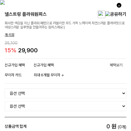
0
넬스트링 플라워원피스
화사한 색감을 지닌 플라워 패턴으로 러블리한 무드 가득 느껴지며 자연스러운 플레어핏으로
여성스러운 실루엣을 만들어주는 원피스에요:)
개 리뷰
35,100
15%
29,900
신규가입 혜택
신규가입 혜택
혜택보기
무이자 카드
최대 6개월 무이자
0
원
상품금액 합계
(
0
개)