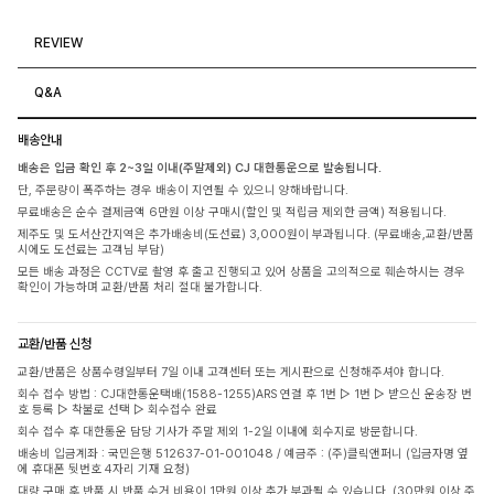
REVIEW
Q&A
배송안내
배송은 입금 확인 후 2~3일 이내(주말제외) CJ 대한통운으로 발송됩니다.
단, 주문량이 폭주하는 경우 배송이 지연될 수 있으니 양해바랍니다.
무료배송은 순수 결제금액 6만원 이상 구매시(할인 및 적립금 제외한 금액) 적용됩니다.
제주도 및 도서산간지역은 추가배송비(도선료) 3,000원이 부과됩니다. (무료배송,교환/반품
시에도 도선료는 고객님 부담)
모든 배송 과정은 CCTV로 촬영 후 출고 진행되고 있어 상품을 고의적으로 훼손하시는 경우
확인이 가능하며 교환/반품 처리 절대 불가합니다.
교환/반품 신청
교환/반품은 상품수령일부터 7일 이내 고객센터 또는 게시판으로 신청해주셔야 합니다.
회수 접수 방법 : CJ대한통운택배(1588-1255)ARS 연결 후 1번 ▷ 1번 ▷ 받으신 운송장 번
호 등록 ▷ 착불로 선택 ▷ 회수접수 완료
회수 접수 후 대한통운 담당 기사가 주말 제외 1-2일 이내에 회수지로 방문합니다.
배송비 입금계좌 : 국민은행 512637-01-001048 / 예금주 : (주)클릭앤퍼니 (입금자명 옆
에 휴대폰 뒷번호 4자리 기재 요청)
대량 구매 후 반품 시 반품 수거 비용이 1만원 이상 추가 부과될 수 있습니다. (30만원 이상 주