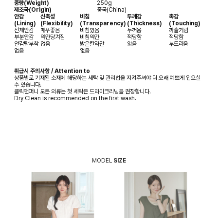
중량(Weight)
250g
제조국(Origin)
중국(China)
안감
신축성
비침
두께감
촉감
(Lining)
(Flexibility)
(Transparency)
(Thickness)
(Touching)
전체안감
매우좋음
비침있음
두꺼움
까슬거림
부분안감
약간당겨짐
비침약간
적당함
적당함
안감탈부착
없음
밝은칼라만
얇음
부드러움
없음
없음
취급시 주의사항 / Attention to
상품별로 기재된 소재에 해당하는 세탁 및 관리법을 지켜주셔야 더 오래 예쁘게 입으실
수 있습니다.
클릭앤퍼니 모든 의류는 첫 세탁은 드라이크리닝을 권장합니다.
Dry Clean is recommended on the first wash.
MODEL
SIZE