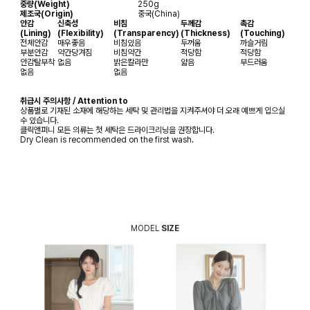
중량(Weight)
250g
제조국(Origin)
중국(China)
안감
신축성
비침
두께감
촉감
(Lining)
(Flexibility)
(Transparency)
(Thickness)
(Touching)
전체안감
매우좋음
비침있음
두꺼움
까슬거림
부분안감
약간당겨짐
비침약간
적당함
적당함
안감탈부착
없음
밝은칼라만
얇음
부드러움
없음
없음
취급시 주의사항 / Attention to
상품별로 기재된 소재에 해당하는 세탁 및 관리법을 지켜주셔야 더 오래 예쁘게 입으실
수 있습니다.
클릭앤퍼니 모든 의류는 첫 세탁은 드라이크리닝을 권장합니다.
Dry Clean is recommended on the first wash.
MODEL
SIZE