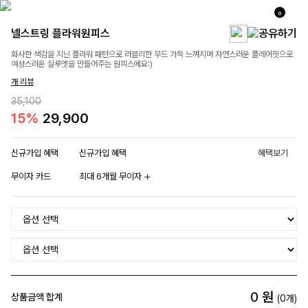
0
넬스트링 플라워원피스
화사한 색감을 지닌 플라워 패턴으로 러블리한 무드 가득 느껴지며 자연스러운 플레어핏으로
여성스러운 실루엣을 만들어주는 원피스에요:)
개 리뷰
35,100
15%
29,900
신규가입 혜택
신규가입 혜택
혜택보기
무이자 카드
최대 6개월 무이자
0
원
상품금액 합계
(
0
개)