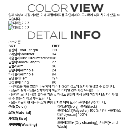
실제 색상과 가장 가까운 아래 제품이미지를 확인하세요! 모니터에 따라 차이가 있을 수
있습니다.
(cm기준)
SIZE
FREE
총길이
Total Length
118
어깨넓이
Shoulder
34
가슴둘레
Bust Circumference
96
팔길이
Sleeve Length
27
팔둘레
Arm
36
암홀너비
Armhole
24
허리둘레
Armhole
94
밑단둘레
Hem
194
안감길이
lining
90
- 사이즈는 재는 방법이나 위치에 따라 1~3cm 정도의 오차가 발생할 수 있습니다.
- 상품의 실제 색상은 상세페이지 하단의 디테일 컷과 가장 유사합니다.
- 용자의 모니터 사양, 휴대폰 기종 및 해상도 설정에 따라 실제 색상과 다소 차이가 있
을 수 있는 점 참고 부탁드립니다.
- 모든 의류의 첫 세탁은 소재 변형 방지를 위해 드라이클리닝을 권장합니다.
색상(Color)
아이보리(Ivory), 블랙(Black)
폴리에스터(Polyester) 100% / 안감-폴리에스
소재(Material)
터(Polyester) 100%
사이즈(Size)
FREE
드라이크리닝(Dry cleaning), 손세탁(Hand
세탁방법(Washing)
Wash)