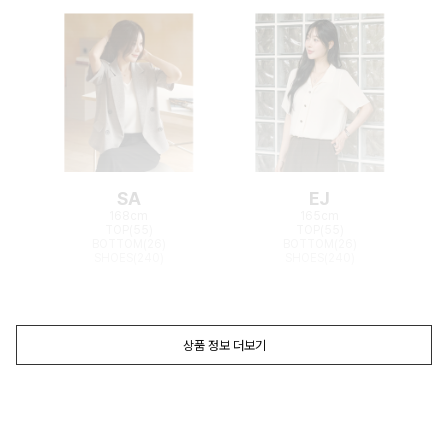
SA
EJ
168cm
165cm
TOP(55)
TOP(55)
BOTTOM(26)
BOTTOM(26)
SHOES(240)
SHOES(240)
상품 정보 더보기