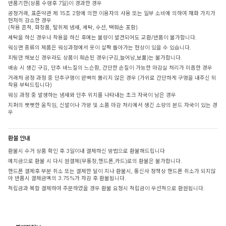
반품기한(상품 수령후 7일)이 경과한 경우
공정거래, 표준약관 제 15조 2항에 의한 이용자의 사용 또는 일부 소비에 의하여 재화 가치가
현저히 감소한 경우
(착용 흔적, 화장품, 탈취제 냄새, 세탁, 수선, 택훼손 포함)
세탁을 하신 경우나 착용을 하신 후에는 불량이 발견되어도 교환/반품이 불가합니다.
워싱면 종류의 제품은 워싱과정에서 옷이 살짝 돌아가는 현상이 있을 수 있습니다.
피팅만 해보신 경우라도 상품이 훼손된 경우(구김,늘어남,보풀)는 불가합니다.
배송 시 생긴 구김, 단추 바느질의 느슨함, 간단한 손질이 가능한 마감실 처리가 미흡한 경우
거래처 공정 과정 중 단추구멍이 완벽히 뚫리지 않은 경우 (가위로 간단하게 구멍을 내주신 뒤
착용 부탁드립니다)
워싱 과정 중 발생하는 냄새와 단추 위치를 나타내는 초크 자국이 남은 경우
지퍼의 뻣뻣한 움직임, 신발이나 가방 및 소품 마감 처리에서 생긴 소량의 본드 자국이 있는 경
우
환불 안내
환불시 수거 상품 확인 후 3일이내 결제하신 방법으로 환불해드립니다
예치금으로 환불 시 다시 원결제(무통장,핸드폰,카드)로의 환불은 불가합니다.
핸드폰 결제후 부분 취소 또는 결제한 달이 지나 환불시, 통신사 정책상 핸드폰 취소가 되지않
아 반품시 결제금액의 3.75%가 차감 후 환불됩니다.
적립금과 복합 결제하여 주문하였을 경우 환불 요청시 적립금이 우선적으로 환원됩니다.