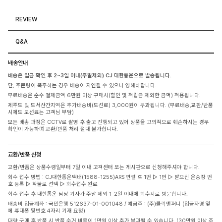
REVIEW
Q&A
배송안내
배송은 입금 확인 후 2~3일 이내(주말제외) CJ 대한통운으로 발송됩니다.
단, 주문량이 폭주하는 경우 배송이 지연될 수 있으니 양해바랍니다.
무료배송은 순수 결제금액 6만원 이상 구매시(할인 및 적립금 제외한 금액) 적용됩니다.
제주도 및 도서산간지역은 추가배송비(도선료) 3,000원이 부과됩니다. (무료배송,교환/반품
시에도 도선료는 고객님 부담)
모든 배송 과정은 CCTV로 촬영 후 출고 진행되고 있어 상품을 고의적으로 훼손하시는 경우
확인이 가능하며 교환/반품 처리 절대 불가합니다.
교환/반품 신청
교환/반품은 상품수령일부터 7일 이내 고객센터 또는 게시판으로 신청해주셔야 합니다.
회수 접수 방법 : CJ대한통운택배(1588-1255)ARS 연결 후 1번 ▷ 1번 ▷ 받으신 운송장 번
호 등록 ▷ 착불로 선택 ▷ 회수접수 완료
회수 접수 후 대한통운 담당 기사가 주말 제외 1-2일 이내에 회수지로 방문합니다.
배송비 입금계좌 : 국민은행 512637-01-001048 / 예금주 : (주)클릭앤퍼니 (입금자명 옆
에 휴대폰 뒷번호 4자리 기재 요청)
대량 구매 후 반품 시 반품 수거 비용이 1만원 이상 추가 부과될 수 있습니다. (30만원 이상 주