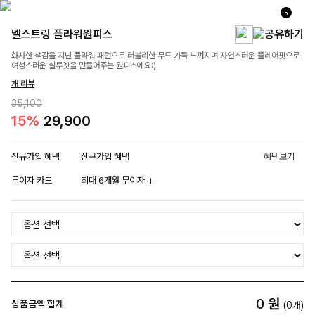
0
넬스트링 플라워원피스
화사한 색감을 지닌 플라워 패턴으로 러블리한 무드 가득 느껴지며 자연스러운 플레어핏으로
여성스러운 실루엣을 만들어주는 원피스에요:)
개 리뷰
35,100
15%
29,900
신규가입 혜택
신규가입 혜택
혜택보기
무이자 카드
최대 6개월 무이자
0
원
상품금액 합계
(
0
개)