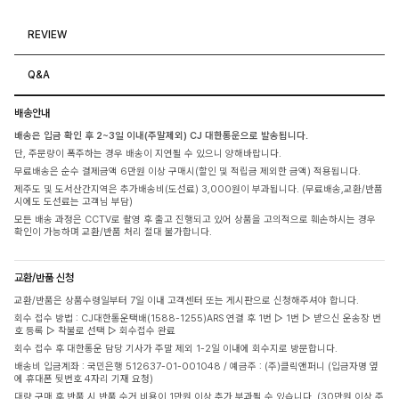
REVIEW
Q&A
배송안내
배송은 입금 확인 후 2~3일 이내(주말제외) CJ 대한통운으로 발송됩니다.
단, 주문량이 폭주하는 경우 배송이 지연될 수 있으니 양해바랍니다.
무료배송은 순수 결제금액 6만원 이상 구매시(할인 및 적립금 제외한 금액) 적용됩니다.
제주도 및 도서산간지역은 추가배송비(도선료) 3,000원이 부과됩니다. (무료배송,교환/반품
시에도 도선료는 고객님 부담)
모든 배송 과정은 CCTV로 촬영 후 출고 진행되고 있어 상품을 고의적으로 훼손하시는 경우
확인이 가능하며 교환/반품 처리 절대 불가합니다.
교환/반품 신청
교환/반품은 상품수령일부터 7일 이내 고객센터 또는 게시판으로 신청해주셔야 합니다.
회수 접수 방법 : CJ대한통운택배(1588-1255)ARS 연결 후 1번 ▷ 1번 ▷ 받으신 운송장 번
호 등록 ▷ 착불로 선택 ▷ 회수접수 완료
회수 접수 후 대한통운 담당 기사가 주말 제외 1-2일 이내에 회수지로 방문합니다.
배송비 입금계좌 : 국민은행 512637-01-001048 / 예금주 : (주)클릭앤퍼니 (입금자명 옆
에 휴대폰 뒷번호 4자리 기재 요청)
대량 구매 후 반품 시 반품 수거 비용이 1만원 이상 추가 부과될 수 있습니다. (30만원 이상 주