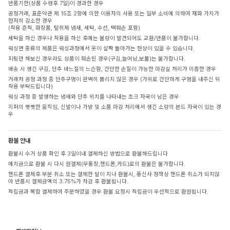
반품기한(상품 수령후 7일)이 경과한 경우
공정거래, 표준약관 제 15조 2항에 의한 이용자의 사용 또는 일부 소비에 의하여 재화 가치가
현저히 감소한 경우
(착용 흔적, 화장품, 탈취제 냄새, 세탁, 수선, 택훼손 포함)
세탁을 하신 경우나 착용을 하신 후에는 불량이 발견되어도 교환/반품이 불가합니다.
워싱면 종류의 제품은 워싱과정에서 옷이 살짝 돌아가는 현상이 있을 수 있습니다.
피팅만 해보신 경우라도 상품이 훼손된 경우(구김,늘어남,보풀)는 불가합니다.
배송 시 생긴 구김, 단추 바느질의 느슨함, 간단한 손질이 가능한 마감실 처리가 미흡한 경우
거래처 공정 과정 중 단추구멍이 완벽히 뚫리지 않은 경우 (가위로 간단하게 구멍을 내주신 뒤
착용 부탁드립니다)
워싱 과정 중 발생하는 냄새와 단추 위치를 나타내는 초크 자국이 남은 경우
지퍼의 뻣뻣한 움직임, 신발이나 가방 및 소품 마감 처리에서 생긴 소량의 본드 자국이 있는 경
우
환불 안내
환불시 수거 상품 확인 후 3일이내 결제하신 방법으로 환불해드립니다
예치금으로 환불 시 다시 원결제(무통장,핸드폰,카드)로의 환불은 불가합니다.
핸드폰 결제후 부분 취소 또는 결제한 달이 지나 환불시, 통신사 정책상 핸드폰 취소가 되지않
아 반품시 결제금액의 3.75%가 차감 후 환불됩니다.
적립금과 복합 결제하여 주문하였을 경우 환불 요청시 적립금이 우선적으로 환원됩니다.