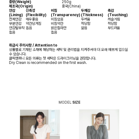
중량(Weight)
250g
제조국(Origin)
중국(China)
안감
신축성
비침
두께감
촉감
(Lining)
(Flexibility)
(Transparency)
(Thickness)
(Touching)
전체안감
매우좋음
비침있음
두꺼움
까슬거림
부분안감
약간당겨짐
비침약간
적당함
적당함
안감탈부착
없음
밝은칼라만
얇음
부드러움
없음
없음
취급시 주의사항 / Attention to
상품별로 기재된 소재에 해당하는 세탁 및 관리법을 지켜주셔야 더 오래 예쁘게 입으실
수 있습니다.
클릭앤퍼니 모든 의류는 첫 세탁은 드라이크리닝을 권장합니다.
Dry Clean is recommended on the first wash.
MODEL
SIZE