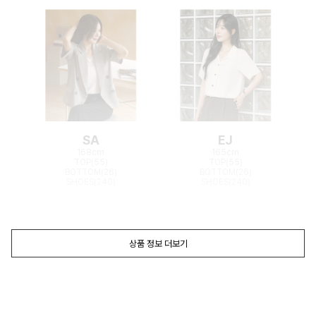
SA
EJ
168cm
165cm
TOP(55)
TOP(55)
BOTTOM(26)
BOTTOM(26)
SHOES(240)
SHOES(240)
상품 정보 더보기