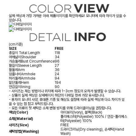
실제 색상과 가장 가까운 아래 제품이미지를 확인하세요! 모니터에 따라 차이가 있을 수
있습니다.
(cm기준)
SIZE
FREE
총길이
Total Length
118
어깨넓이
Shoulder
34
가슴둘레
Bust Circumference
96
팔길이
Sleeve Length
27
팔둘레
Arm
36
암홀너비
Armhole
24
허리둘레
Armhole
94
밑단둘레
Hem
194
안감길이
lining
90
- 사이즈는 재는 방법이나 위치에 따라 1~3cm 정도의 오차가 발생할 수 있습니다.
- 상품의 실제 색상은 상세페이지 하단의 디테일 컷과 가장 유사합니다.
- 용자의 모니터 사양, 휴대폰 기종 및 해상도 설정에 따라 실제 색상과 다소 차이가 있
을 수 있는 점 참고 부탁드립니다.
- 모든 의류의 첫 세탁은 소재 변형 방지를 위해 드라이클리닝을 권장합니다.
색상(Color)
아이보리(Ivory), 블랙(Black)
폴리에스터(Polyester) 100% / 안감-폴리에스
소재(Material)
터(Polyester) 100%
사이즈(Size)
FREE
드라이크리닝(Dry cleaning), 손세탁(Hand
세탁방법(Washing)
Wash)