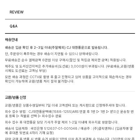
REVIEW
Q&A
배송안내
배송은 입금 확인 후 2~3일 이내(주말제외) CJ 대한통운으로 발송됩니다.
단, 주문량이 폭주하는 경우 배송이 지연될 수 있으니 양해바랍니다.
무료배송은 순수 결제금액 6만원 이상 구매시(할인 및 적립금 제외한 금액) 적용됩니다.
제주도 및 도서산간지역은 추가배송비(도선료) 3,000원이 부과됩니다. (무료배송,교환/반품
시에도 도선료는 고객님 부담)
모든 배송 과정은 CCTV로 촬영 후 출고 진행되고 있어 상품을 고의적으로 훼손하시는 경우
확인이 가능하며 교환/반품 처리 절대 불가합니다.
교환/반품 신청
교환/반품은 상품수령일부터 7일 이내 고객센터 또는 게시판으로 신청해주셔야 합니다.
회수 접수 방법 : CJ대한통운택배(1588-1255)ARS 연결 후 1번 ▷ 1번 ▷ 받으신 운송장 번
호 등록 ▷ 착불로 선택 ▷ 회수접수 완료
회수 접수 후 대한통운 담당 기사가 주말 제외 1-2일 이내에 회수지로 방문합니다.
배송비 입금계좌 : 국민은행 512637-01-001048 / 예금주 : (주)클릭앤퍼니 (입금자명 옆
에 휴대폰 뒷번호 4자리 기재 요청)
대량 구매 후 반품 시 반품 수거 비용이 1만원 이상 추가 부과될 수 있습니다. (30만원 이상 주