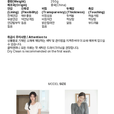
중량(Weight)
250g
제조국(Origin)
중국(China)
안감
신축성
비침
두께감
촉감
(Lining)
(Flexibility)
(Transparency)
(Thickness)
(Touching)
전체안감
매우좋음
비침있음
두꺼움
까슬거림
부분안감
약간당겨짐
비침약간
적당함
적당함
안감탈부착
없음
밝은칼라만
얇음
부드러움
없음
없음
취급시 주의사항 / Attention to
상품별로 기재된 소재에 해당하는 세탁 및 관리법을 지켜주셔야 더 오래 예쁘게 입으실
수 있습니다.
클릭앤퍼니 모든 의류는 첫 세탁은 드라이크리닝을 권장합니다.
Dry Clean is recommended on the first wash.
MODEL
SIZE