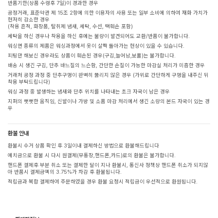
반품기한(상품 수령후 7일)이 경과한 경우
공정거래, 표준약관 제 15조 2항에 의한 이용자의 사용 또는 일부 소비에 의하여 재화 가치가
현저히 감소한 경우
(착용 흔적, 화장품, 탈취제 냄새, 세탁, 수선, 택훼손 포함)
세탁을 하신 경우나 착용을 하신 후에는 불량이 발견되어도 교환/반품이 불가합니다.
워싱면 종류의 제품은 워싱과정에서 옷이 살짝 돌아가는 현상이 있을 수 있습니다.
피팅만 해보신 경우라도 상품이 훼손된 경우(구김,늘어남,보풀)는 불가합니다.
배송 시 생긴 구김, 단추 바느질의 느슨함, 간단한 손질이 가능한 마감실 처리가 미흡한 경우
거래처 공정 과정 중 단추구멍이 완벽히 뚫리지 않은 경우 (가위로 간단하게 구멍을 내주신 뒤
착용 부탁드립니다)
워싱 과정 중 발생하는 냄새와 단추 위치를 나타내는 초크 자국이 남은 경우
지퍼의 뻣뻣한 움직임, 신발이나 가방 및 소품 마감 처리에서 생긴 소량의 본드 자국이 있는 경
우
환불 안내
환불시 수거 상품 확인 후 3일이내 결제하신 방법으로 환불해드립니다
예치금으로 환불 시 다시 원결제(무통장,핸드폰,카드)로의 환불은 불가합니다.
핸드폰 결제후 부분 취소 또는 결제한 달이 지나 환불시, 통신사 정책상 핸드폰 취소가 되지않
아 반품시 결제금액의 3.75%가 차감 후 환불됩니다.
적립금과 복합 결제하여 주문하였을 경우 환불 요청시 적립금이 우선적으로 환원됩니다.