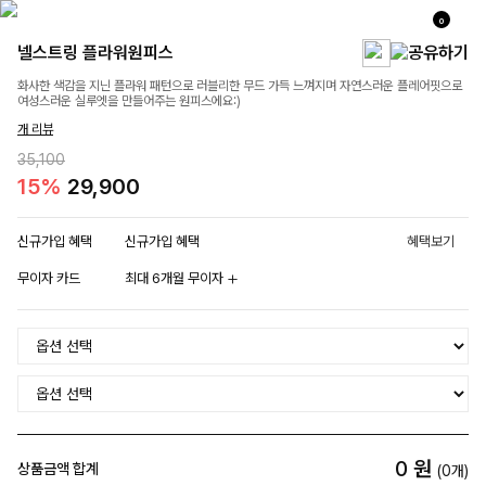
0
넬스트링 플라워원피스
화사한 색감을 지닌 플라워 패턴으로 러블리한 무드 가득 느껴지며 자연스러운 플레어핏으로
여성스러운 실루엣을 만들어주는 원피스에요:)
개 리뷰
35,100
15%
29,900
신규가입 혜택
신규가입 혜택
혜택보기
무이자 카드
최대 6개월 무이자
0
원
상품금액 합계
(
0
개)