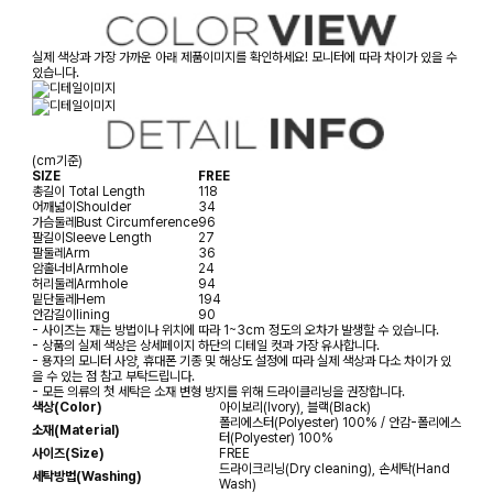
실제 색상과 가장 가까운 아래 제품이미지를 확인하세요! 모니터에 따라 차이가 있을 수
있습니다.
(cm기준)
SIZE
FREE
총길이
Total Length
118
어깨넓이
Shoulder
34
가슴둘레
Bust Circumference
96
팔길이
Sleeve Length
27
팔둘레
Arm
36
암홀너비
Armhole
24
허리둘레
Armhole
94
밑단둘레
Hem
194
안감길이
lining
90
- 사이즈는 재는 방법이나 위치에 따라 1~3cm 정도의 오차가 발생할 수 있습니다.
- 상품의 실제 색상은 상세페이지 하단의 디테일 컷과 가장 유사합니다.
- 용자의 모니터 사양, 휴대폰 기종 및 해상도 설정에 따라 실제 색상과 다소 차이가 있
을 수 있는 점 참고 부탁드립니다.
- 모든 의류의 첫 세탁은 소재 변형 방지를 위해 드라이클리닝을 권장합니다.
색상(Color)
아이보리(Ivory), 블랙(Black)
폴리에스터(Polyester) 100% / 안감-폴리에스
소재(Material)
터(Polyester) 100%
사이즈(Size)
FREE
드라이크리닝(Dry cleaning), 손세탁(Hand
세탁방법(Washing)
Wash)