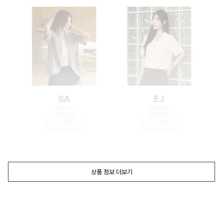
SA
EJ
168cm
165cm
TOP(55)
TOP(55)
BOTTOM(26)
BOTTOM(26)
SHOES(240)
SHOES(240)
상품 정보 더보기