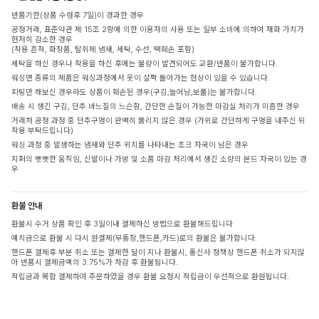
반품기한(상품 수령후 7일)이 경과한 경우
공정거래, 표준약관 제 15조 2항에 의한 이용자의 사용 또는 일부 소비에 의하여 재화 가치가
현저히 감소한 경우
(착용 흔적, 화장품, 탈취제 냄새, 세탁, 수선, 택훼손 포함)
세탁을 하신 경우나 착용을 하신 후에는 불량이 발견되어도 교환/반품이 불가합니다.
워싱면 종류의 제품은 워싱과정에서 옷이 살짝 돌아가는 현상이 있을 수 있습니다.
피팅만 해보신 경우라도 상품이 훼손된 경우(구김,늘어남,보풀)는 불가합니다.
배송 시 생긴 구김, 단추 바느질의 느슨함, 간단한 손질이 가능한 마감실 처리가 미흡한 경우
거래처 공정 과정 중 단추구멍이 완벽히 뚫리지 않은 경우 (가위로 간단하게 구멍을 내주신 뒤
착용 부탁드립니다)
워싱 과정 중 발생하는 냄새와 단추 위치를 나타내는 초크 자국이 남은 경우
지퍼의 뻣뻣한 움직임, 신발이나 가방 및 소품 마감 처리에서 생긴 소량의 본드 자국이 있는 경
우
환불 안내
환불시 수거 상품 확인 후 3일이내 결제하신 방법으로 환불해드립니다
예치금으로 환불 시 다시 원결제(무통장,핸드폰,카드)로의 환불은 불가합니다.
핸드폰 결제후 부분 취소 또는 결제한 달이 지나 환불시, 통신사 정책상 핸드폰 취소가 되지않
아 반품시 결제금액의 3.75%가 차감 후 환불됩니다.
적립금과 복합 결제하여 주문하였을 경우 환불 요청시 적립금이 우선적으로 환원됩니다.