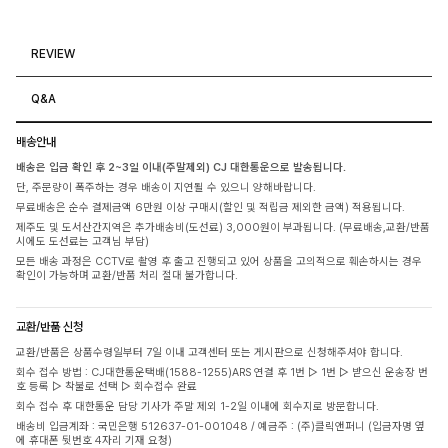
REVIEW
Q&A
배송안내
배송은 입금 확인 후 2~3일 이내(주말제외) CJ 대한통운으로 발송됩니다.
단, 주문량이 폭주하는 경우 배송이 지연될 수 있으니 양해바랍니다.
무료배송은 순수 결제금액 6만원 이상 구매시(할인 및 적립금 제외한 금액) 적용됩니다.
제주도 및 도서산간지역은 추가배송비(도선료) 3,000원이 부과됩니다. (무료배송,교환/반품
시에도 도선료는 고객님 부담)
모든 배송 과정은 CCTV로 촬영 후 출고 진행되고 있어 상품을 고의적으로 훼손하시는 경우
확인이 가능하며 교환/반품 처리 절대 불가합니다.
교환/반품 신청
교환/반품은 상품수령일부터 7일 이내 고객센터 또는 게시판으로 신청해주셔야 합니다.
회수 접수 방법 : CJ대한통운택배(1588-1255)ARS 연결 후 1번 ▷ 1번 ▷ 받으신 운송장 번
호 등록 ▷ 착불로 선택 ▷ 회수접수 완료
회수 접수 후 대한통운 담당 기사가 주말 제외 1-2일 이내에 회수지로 방문합니다.
배송비 입금계좌 : 국민은행 512637-01-001048 / 예금주 : (주)클릭앤퍼니 (입금자명 옆
에 휴대폰 뒷번호 4자리 기재 요청)