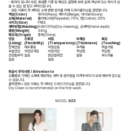
- 용자의 모니터 사양, 휴대폰 기종 및 해상도 설정에 따라 실제 색상과 다소 차이가 있
을 수 있는 점 참고 부탁드립니다.
- 모든 의류의 첫 세탁은 소재 변형 방지를 위해 드라이클리닝을 권장합니다.
색상(Color)
네이비(Navy), 베이지(Beige), 아이보리(Ivory)
소재(Material)
폴리에스터(Polyester) 70%, 면(Cotton) 30%
사이즈(Size)
FREE
세탁방법(Washing)
드라이크리닝(Dry cleaning), 손세탁(Hand wash)
중량(Weight)
340g
제조국(Origin)
중국(China)
안감
신축성
비침
두께감
촉감
(Lining)
(Flexibility)
(Transparency)
(Thickness)
(Touching)
전체안감
매우좋음
비침있음
두꺼움
까슬거림
부분안감
약간당겨짐
비침약간
적당함
적당함
안감탈부착
없음
밝은칼라만
얇음
부드러움
없음
없음
취급시 주의사항 / Attention to
상품별로 기재된 소재에 해당하는 세탁 및 관리법을 지켜주셔야 더 오래 예쁘게 입으실
수 있습니다.
클릭앤퍼니 모든 의류는 첫 세탁은 드라이크리닝을 권장합니다.
Dry Clean is recommended on the first wash.
MODEL
SIZE