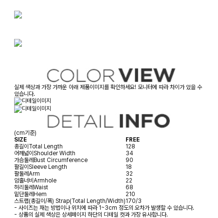
실제 색상과 가장 가까운 아래 제품이미지를 확인하세요! 모니터에 따라 차이가 있을 수
있습니다.
(cm기준)
SIZE
FREE
총길이
Total Length
128
어깨넓이
Shoulder Width
34
가슴둘레
Bust Circumference
90
팔길이
Sleeve Length
18
팔둘레
Arm
32
암홀너비
Armhole
22
허리둘레
Waist
68
밑단둘레
Hem
210
스트랩(총길이/폭)
Strap(Total Length/Width)
170/3
- 사이즈는 재는 방법이나 위치에 따라 1~3cm 정도의 오차가 발생할 수 있습니다.
- 상품의 실제 색상은 상세페이지 하단의 디테일 컷과 가장 유사합니다.