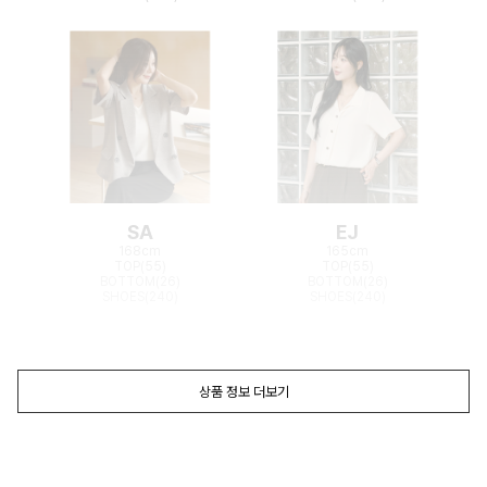
SA
EJ
168cm
165cm
TOP(55)
TOP(55)
BOTTOM(26)
BOTTOM(26)
SHOES(240)
SHOES(240)
상품 정보 더보기