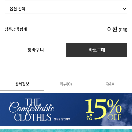
0
원
상품금액 합계
(
0
개)
장바구니
바로구매
상세정보
리뷰
(
0
)
Q&A