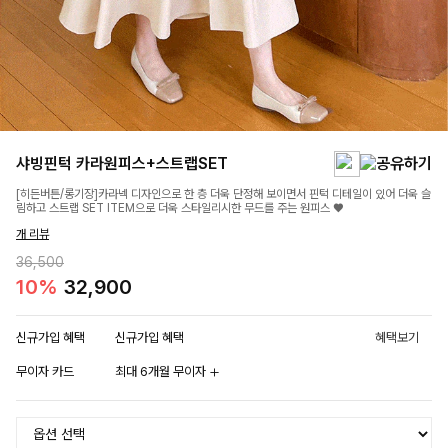
샤빙핀턱 카라원피스+스트랩SET
[히든버튼/롱기장]카라넥 디자인으로 한 층 더욱 단정해 보이면서 핀턱 디테일이 있어 더욱 슬
림하고 스트랩 SET ITEM으로 더욱 스타일리시한 무드를 주는 원피스 ♥
개 리뷰
36,500
10%
32,900
신규가입 혜택
신규가입 혜택
혜택보기
무이자 카드
최대 6개월 무이자