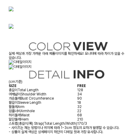
실제 색상과 가장 가까운 아래 제품이미지를 확인하세요! 모니터에 따라 차이가 있을 수
있습니다.
(cm기준)
SIZE
FREE
총길이
Total Length
128
어깨넓이
Shoulder Width
34
가슴둘레
Bust Circumference
90
팔길이
Sleeve Length
18
팔둘레
Arm
32
암홀너비
Armhole
22
허리둘레
Waist
68
밑단둘레
Hem
210
스트랩(총길이/폭)
Strap(Total Length/Width)
170/3
- 사이즈는 재는 방법이나 위치에 따라 1~3cm 정도의 오차가 발생할 수 있습니다.
- 상품의 실제 색상은 상세페이지 하단의 디테일 컷과 가장 유사합니다.