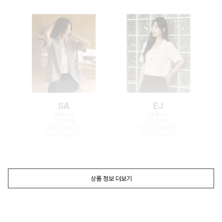
SA
EJ
168cm
165cm
TOP(55)
TOP(55)
BOTTOM(26)
BOTTOM(26)
SHOES(240)
SHOES(240)
상품 정보 더보기