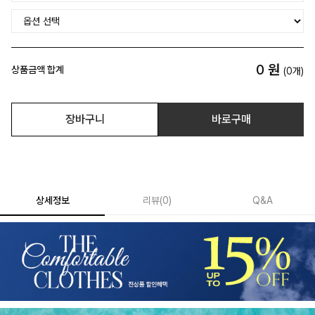
0
원
상품금액 합계
(
0
개)
장바구니
바로구매
상세정보
리뷰
(
0
)
Q&A