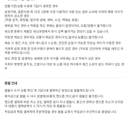
반품기한(상품 수령후 7일)이 경과한 경우
공정거래, 표준약관 제 15조 2항에 의한 이용자의 사용 또는 일부 소비에 의하여 재화 가치가
현저히 감소한 경우
(착용 흔적, 화장품, 탈취제 냄새, 세탁, 수선, 택훼손 포함)
세탁을 하신 경우나 착용을 하신 후에는 불량이 발견되어도 교환/반품이 불가합니다.
워싱면 종류의 제품은 워싱과정에서 옷이 살짝 돌아가는 현상이 있을 수 있습니다.
피팅만 해보신 경우라도 상품이 훼손된 경우(구김,늘어남,보풀)는 불가합니다.
배송 시 생긴 구김, 단추 바느질의 느슨함, 간단한 손질이 가능한 마감실 처리가 미흡한 경우
거래처 공정 과정 중 단추구멍이 완벽히 뚫리지 않은 경우 (가위로 간단하게 구멍을 내주신 뒤
착용 부탁드립니다)
워싱 과정 중 발생하는 냄새와 단추 위치를 나타내는 초크 자국이 남은 경우
지퍼의 뻣뻣한 움직임, 신발이나 가방 및 소품 마감 처리에서 생긴 소량의 본드 자국이 있는 경
우
환불 안내
환불시 수거 상품 확인 후 3일이내 결제하신 방법으로 환불해드립니다
예치금으로 환불 시 다시 원결제(무통장,핸드폰,카드)로의 환불은 불가합니다.
핸드폰 결제후 부분 취소 또는 결제한 달이 지나 환불시, 통신사 정책상 핸드폰 취소가 되지않
아 반품시 결제금액의 3.75%가 차감 후 환불됩니다.
적립금과 복합 결제하여 주문하였을 경우 환불 요청시 적립금이 우선적으로 환원됩니다.