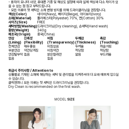
- 용자의 모니터 사양, 휴대폰 기종 및 해상도 설정에 따라 실제 색상과 다소 차이가 있
을 수 있는 점 참고 부탁드립니다.
- 모든 의류의 첫 세탁은 소재 변형 방지를 위해 드라이클리닝을 권장합니다.
색상(Color)
네이비(Navy), 베이지(Beige), 아이보리(Ivory)
소재(Material)
폴리에스터(Polyester) 70%, 면(Cotton) 30%
사이즈(Size)
FREE
세탁방법(Washing)
드라이크리닝(Dry cleaning), 손세탁(Hand wash)
중량(Weight)
340g
제조국(Origin)
중국(China)
안감
신축성
비침
두께감
촉감
(Lining)
(Flexibility)
(Transparency)
(Thickness)
(Touching)
전체안감
매우좋음
비침있음
두꺼움
까슬거림
부분안감
약간당겨짐
비침약간
적당함
적당함
안감탈부착
없음
밝은칼라만
얇음
부드러움
없음
없음
취급시 주의사항 / Attention to
상품별로 기재된 소재에 해당하는 세탁 및 관리법을 지켜주셔야 더 오래 예쁘게 입으실
수 있습니다.
클릭앤퍼니 모든 의류는 첫 세탁은 드라이크리닝을 권장합니다.
Dry Clean is recommended on the first wash.
MODEL
SIZE