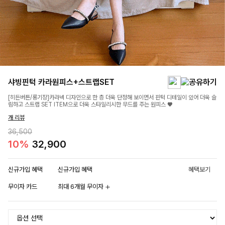
샤빙핀턱 카라원피스+스트랩SET
[히든버튼/롱기장]카라넥 디자인으로 한 층 더욱 단정해 보이면서 핀턱 디테일이 있어 더욱 슬
림하고 스트랩 SET ITEM으로 더욱 스타일리시한 무드를 주는 원피스 ♥
개 리뷰
36,500
10%
32,900
신규가입 혜택
신규가입 혜택
혜택보기
무이자 카드
최대 6개월 무이자