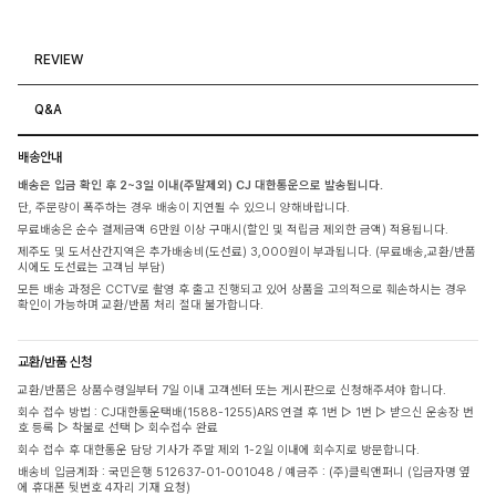
REVIEW
Q&A
배송안내
배송은 입금 확인 후 2~3일 이내(주말제외) CJ 대한통운으로 발송됩니다.
단, 주문량이 폭주하는 경우 배송이 지연될 수 있으니 양해바랍니다.
무료배송은 순수 결제금액 6만원 이상 구매시(할인 및 적립금 제외한 금액) 적용됩니다.
제주도 및 도서산간지역은 추가배송비(도선료) 3,000원이 부과됩니다. (무료배송,교환/반품
시에도 도선료는 고객님 부담)
모든 배송 과정은 CCTV로 촬영 후 출고 진행되고 있어 상품을 고의적으로 훼손하시는 경우
확인이 가능하며 교환/반품 처리 절대 불가합니다.
교환/반품 신청
교환/반품은 상품수령일부터 7일 이내 고객센터 또는 게시판으로 신청해주셔야 합니다.
회수 접수 방법 : CJ대한통운택배(1588-1255)ARS 연결 후 1번 ▷ 1번 ▷ 받으신 운송장 번
호 등록 ▷ 착불로 선택 ▷ 회수접수 완료
회수 접수 후 대한통운 담당 기사가 주말 제외 1-2일 이내에 회수지로 방문합니다.
배송비 입금계좌 : 국민은행 512637-01-001048 / 예금주 : (주)클릭앤퍼니 (입금자명 옆
에 휴대폰 뒷번호 4자리 기재 요청)