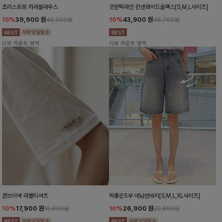
초리스트링 카라블라우스
굿핀턱라인 린넨와이드슬랙스[S,M,L사이즈]
15%
39,900
원
10%
43,900
원
46,900원
48,700원
리뷰 카운트 영역
리뷰 카운트 영역
콘브이넥 라벨티셔츠
딱좋은5부 데님반바지[S,M,L,XL사이즈]
10%
17,900
원
10%
26,900
원
19,800원
29,800원