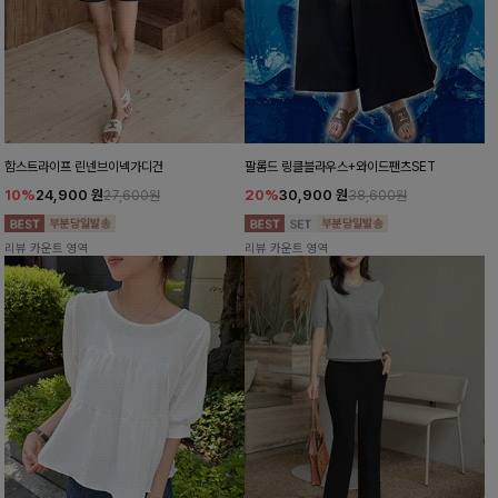
함스트라이프 린넨브이넥가디건
팔롬드 링클블라우스+와이드팬츠SET
10%
24,900
원
20%
30,900
원
27,600원
38,600원
리뷰 카운트 영역
리뷰 카운트 영역