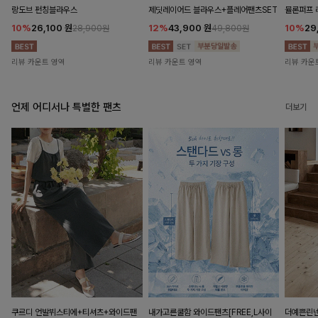
랑도브 펀칭블라우스
제딧레이어드 블라우스+플레어팬츠SET
뮬론퍼프
10%
26,100
원
12%
43,900
원
10%
29
28,900원
49,800원
리뷰 카운트 영역
리뷰 카운트 영역
리뷰 카운
언제 어디서나 특별한 팬츠
더보기
쿠르디 언발뷔스티에+티셔츠+와이드팬
내가고른쿨함 와이드팬츠[FREE,L사이
더예쁜린넨