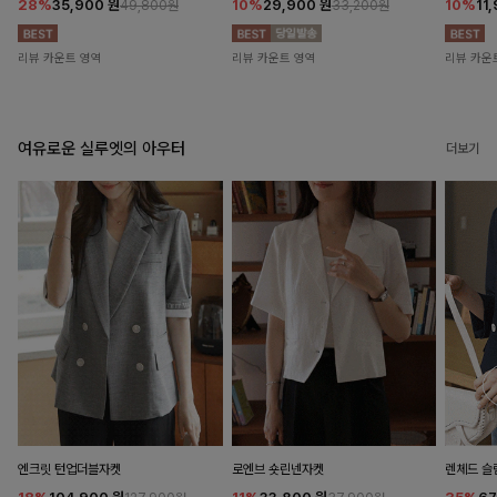
28%
35,900
원
10%
29,900
원
10%
11
49,800원
33,200원
리뷰 카운트 영역
리뷰 카운트 영역
리뷰 카운
여유로운 실루엣의 아우터
더보기
엔크릿 턴업더블자켓
로엔브 숏린넨자켓
렌체드 슬