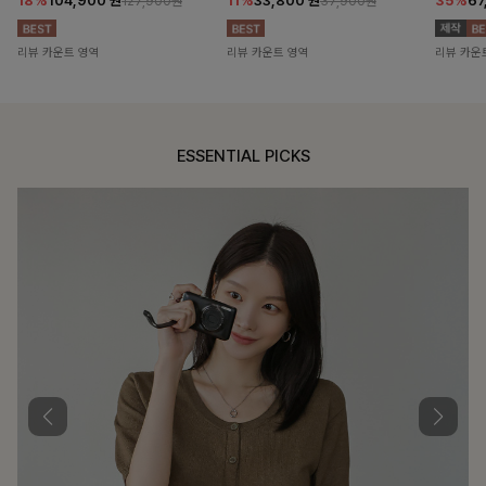
18%
104,900
원
11%
33,800
원
35%
67
127,900원
37,900원
리뷰 카운트 영역
리뷰 카운트 영역
리뷰 카운
ESSENTIAL PICKS
DOUBLE THE JOY
함께할 때 더욱 완벽한, 합리적인 선택으로 채우는 즐거움
필첸체크 스트링블라우스+플레어스커트SET
14%
42,900
원
49,800원
리뷰 카운트 영역
캠릿리본 뷔스티에원피스+티셔츠SET