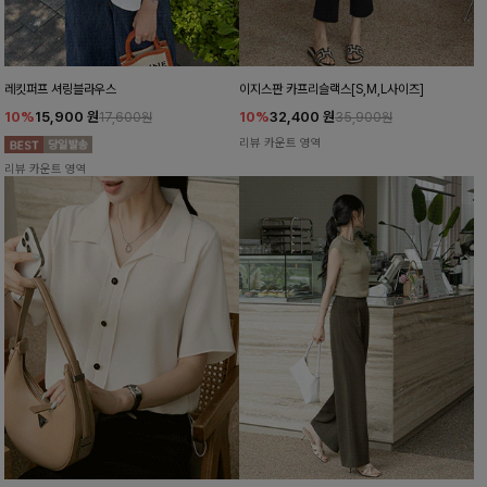
레킷퍼프 셔링블라우스
이지스판 카프리슬랙스[S,M,L사이즈]
10%
15,900
원
10%
32,400
원
17,600원
35,900원
리뷰 카운트 영역
리뷰 카운트 영역