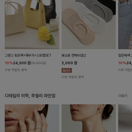
뽀소옹 면메쉬덧신
그렌스 토트백+파우치+스트랩SET
밀핀배색 
2,000
원
10%
24,300
원
10%
24
26,900원
리뷰 카운트 영역
리뷰 카운
리뷰 카운트 영역
디테일의 미학, 주얼리 라인업
더보기