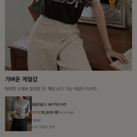
25%
35,100
원
46,800원
리뷰 카운트 영역
룬셀퍼프 셔링원피스
10%
36,900
원
40,900원
리뷰 카운트 영역