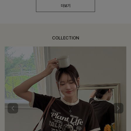
더보기
COLLECTION
가장 쉬운 코디
특별한 날부터 일상까지 함께하는 룩
큐플리츠 블라우스+스커트+벨트SET
10%
57,600
원
63,900원
리뷰 카운트 영역
밴스트라이프 스트링원피스