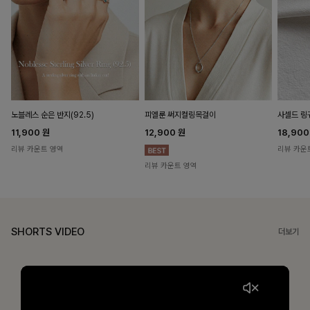
노블레스 순은 반지(92.5)
피엘룬 써지컬링목걸이
사셀드 링
11,900
원
12,900
원
18,90
리뷰 카운트 영역
리뷰 카운
리뷰 카운트 영역
SHORTS VIDEO
더보기