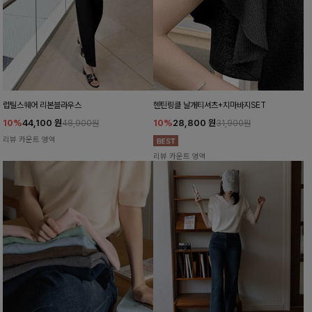
럽틸스퀘어 리본블라우스
헨틴링클 날개티셔츠+치마바지SET
10%
44,100
원
10%
28,800
원
48,900원
31,900원
리뷰 카운트 영역
리뷰 카운트 영역