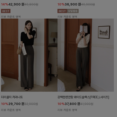
14%
42,900
원
10%
36,900
원
49,800원
40,900원
리뷰 카운트 영역
리뷰 카운트 영역
더리골지 카라니트
강력한편안함 와이드슬랙스[FREE,L사이즈]
10%
29,700
원
10%
37,800
원
32,900원
41,900원
리뷰 카운트 영역
리뷰 카운트 영역