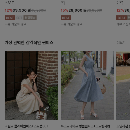
츠SET
즈]
이즈]
12%
39,900
원
15%
28,900
원
12%
36
45,300원
33,900원
리뷰 카운트 영역
리뷰 카운트 영역
리뷰 카운
가장 완벽한 감각적인 원피스
더보기
리월르 플레어원피스+스트랩SET
특스트라이프 링클원피스+스트링자켓
초밍리본 