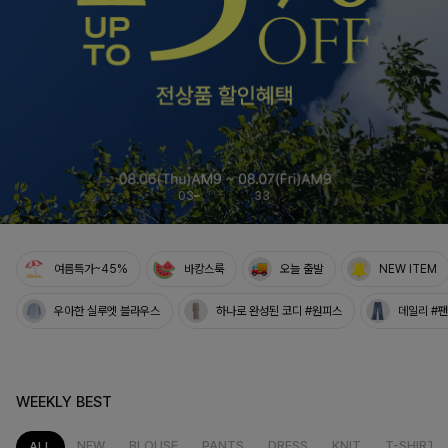
NO1. 썸머베스트
두가지 컬러 데일리아이템
룬카일 스트라이프셔츠
04
33
여름특가~45%
바캉스룩
오늘 출발
NEW ITEM
우아한 실루엣 블라우스
하나로 완성된 코디 #원피스
데일리 #
WEEKLY BEST
NEW
BLOUSE
PANTS
DRESS
KNIT
T-SHIRT
ALL