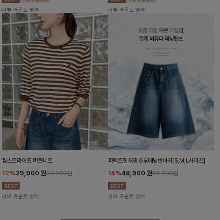
리뷰 카운트 영역
리뷰 카운트 영역
월스트라이프 버튼니트
퍼펙트절개핏 6부데님반바지[S,M,L사이즈]
12%
29,900
원
14%
48,900
원
33,900원
56,800원
리뷰 카운트 영역
리뷰 카운트 영역