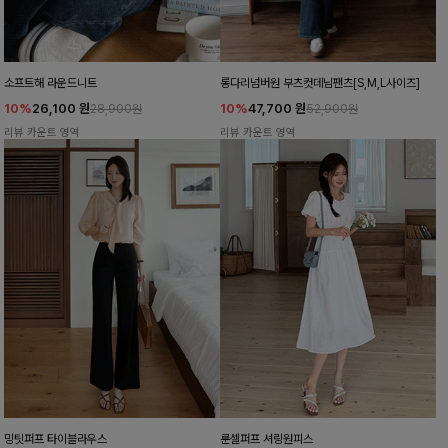
소프트해 라운드니트
롱다리넘버원 부츠컷데님팬츠[S,M,L사이즈]
10%
26,100
원
10%
47,700
원
28,900원
52,900원
리뷰 카운트 영역
리뷰 카운트 영역
밍팃퍼프 타이블라우스
룬셀퍼프 셔링원피스