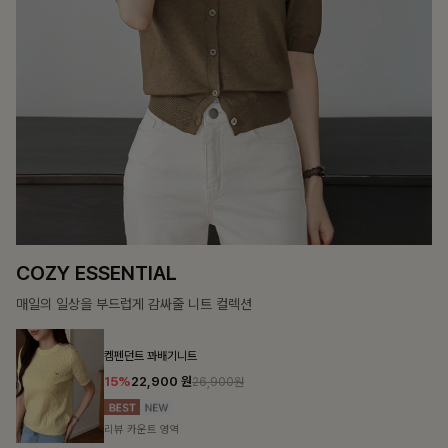
14%
39,900
원
46,300원
리뷰 카운트 영역
테킷미 레터링티셔츠+반바지SET
18%
29,900
원
36,400원
리뷰 카운트 영역