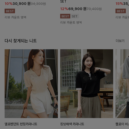
SET
10%
30,900
원
15%
35
34,300원
12%
69,900
원
79,400원
리뷰 카운트 영역
리뷰 카운
리뷰 카운트 영역
다시 찾게되는 니트
더보기
델로펜던트 펀칭카라니트
킹밋배색 카라니트
캘로이 비