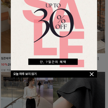
릴픈배색 링클블라우스
멋진핏완성 일자배기슬랙스[S,M,L사이즈]
10%
28,800
원
10%
29,700
원
31,900원
32,900원
리뷰 카운트 영역
리뷰 카운트 영역
오늘 하루 보지 않기