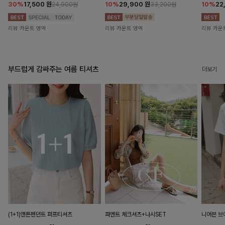
30%
17,500
원
10%
29,900
원
10%
22
24,900원
33,200원
리뷰 카운트 영역
리뷰 카운트 영역
리뷰 카운
부드럽게 감싸주는 여름 티셔츠
더보기
(1+1)앤튼펜던트 퍼프티셔츠
파앤트 체크셔츠+나시SET
니어븐 브