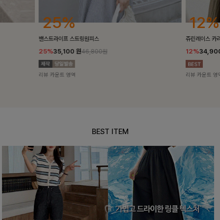
16%
12%
[No.1썸머큐
쥬린레이스 카라블라우스
16%
24,90
12%
34,900
원
39,600원
리뷰 카운트 영
리뷰 카운트 영역
BEST ITEM