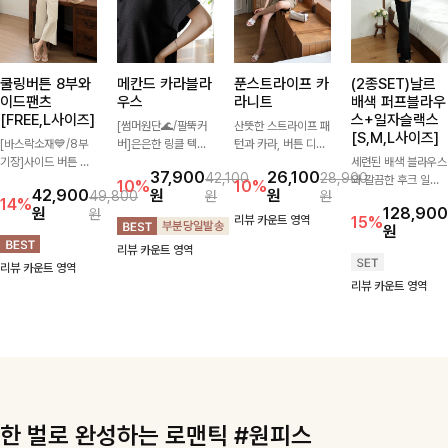
쿨링버튼 8부와
메칸드 카라블라
푼스트라이프 카
(2종SET)날르
이드팬츠
우스
라니트
배색 퍼프블라우
[FREE,L사이즈]
스+일자슬랙스
[썸머원단🌊/팔뚝커
산뜻한 스트라이프 패
[S,M,L사이즈]
[바스락소재💙/8부
버]은은한 링클 텍스
턴과 카라, 버튼 디테
기장]사이드 버튼 디
처와 여유로운 실루엣
일이 어우러져 단정하
세련된 배색 블라우스
37,900
26,100
42,100
28,900
테일이 은은한 포인트
이 만나 내추럴하면서
면서도 세련된 무드를
와 깔끔한 후크 일자
10%
10%
42,900
원
원
49,800
원
원
가 되어주는 와이드
도 세련된 무드를 연
완성해주는 니트 🤍
슬랙스를 함께 구성한
14%
원
128,900
원
팬츠입니다. 여유롭게
출해주는 블라우스-
부드럽고 가벼운 착용
세트입니다. 허리 라
리뷰 카운트 영역
15%
원
떨어지는 실루엣과 가
데일리룩부터 출근룩
감으로 데님부터 슬랙
인을 자연스럽게 살려
리뷰 카운트 영역
볍게 바스락거리는 소
까지 다양하게 활용하
스까지 다양하게 매치
주는 블라우스와 롱한
리뷰 카운트 영역
재감으로 시원하고 편
기 좋은 베이직한 디
하기 좋아 데일리룩부
일자핏 슬랙스가 만나
리뷰 카운트 영역
안하게 즐기기 좋은
자인!
터 출근룩까지 활용도
단정하면서도 고급스
아이템-
높게 즐기기 좋은 아
러운 실루엣을 완성해
이템이에요 ✨
드려요.
한 벌로 완성하는 로맨틱 #원피스