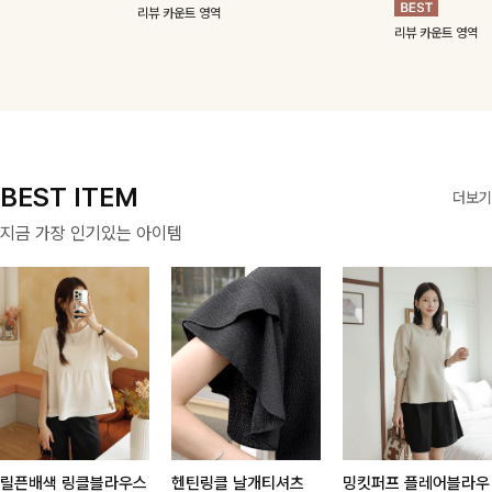
급스러운 자수 디
소재💙]센스있는
잡아주는 스트링과
시어서커 소재로
34,900
35,100
39,600
46,800
테일이 사랑스러운
스트라이프 패턴에
깔끔한 스트라이프
시원하고 쫀쫀한
원
29,900
원
원
33,200
원
블라우스-페미닌
귀여운 퍼피 펜던
패턴에 링클프리!
텐션감으로 언제든
원
34,900
원
38,7
하면서 여리한 무
트로 포인트를 선
💙플레어지는 롱한
편안하게 입혀질
원
원
드로 즐겨지는
사하는 니트 가디
기장감까지 완벽한
블라우스- 단정한
리뷰 카운트 영역
리뷰 카운트 영역
ITEM
건을 소개할게요 :)
데일리 원피스:B
카라와 풍성한 퍼
리뷰 카운트 영역
프 소매로 여성스
리뷰 카운트 영역
러움을 더했어요 :)
BEST ITEM
더보기
지금 가장 인기있는 아이템