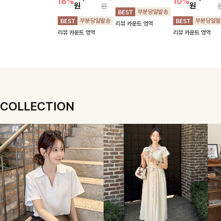
브이넥니트
삭제]젤링클프리
프셔츠
드밴딩팬츠
카라원피스
[S,M,L사이즈]
[데일리룩추천]목선
[1만장돌파**1위템
을 더욱 여리여리하게
구김이 적은 링클프리
🏆]가볍게 걸쳐도 살
[군살커버만점/썸머
연출해주는 브이넥 디
원단으로 항상 깔끔하
아나는 산뜻한 컬러
소재]가볍게 찰랑이는
22,500
29,900
24,900
34,300
자인으로 깔끔한 무드
게 착용 가능하며 일
감, 여름에 딱 맞는 코
원단과 여유로운 와이
10%
13%
원
27,900
원
35,900
원
34,000
원
를 완성해주는 니트
자로 떨어지는 넉넉한
튼 셔츠❤️ 여유 있는
드 핏으로 하루 종일
18%
10%
원
원
원
🤍 부드러운 착용감
핏으로 군살을 완벽히
핏과 스트라이프 패
편안하게 착용하실 수
과 베이직한 실루엣으
커버해주는 원피스에
턴, 자연스러운 실루
있는 팬츠입니다 🖤
리뷰 카운트 영역
리뷰 카운트 영역
로 단독은 물론 다양
요🖤
엣으로 데일리 코디에
✨ 허리 전체 밴딩과
리뷰 카운트 영역
리뷰 카운트 영역
한 아우터와 레이어드
부담 없이 매치된답니
스트링 디테일로 안정
하기 좋아 데일리하게
다:)
감 있는 착용감을 더
즐기기 좋은 아이템이
해드려요!
에요 ✨
COLLECTION