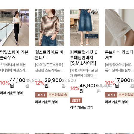
럽틸스퀘어 리본
월스트라이프 버
퍼펙트절개핏 6
콘브이넥 라벨티
블라우스
튼니트
부데님반바지
셔츠
[S,M,L사이즈]
스퀘어넥과 롱 리본
[여유핏/쫀쫀소재🤎]
[매일입어요🩵]여유
디테일이 여성스러운
잔잔한 스트라이프 패
[체형커버🫶]세로 절
롭게 떨어지는 실루엣
분위기를 한층 더해주
턴과 버튼 포인트가
개 라인이 더해져 다
과 깔끔한 브이넥 디
44,100
29,900
17,900
48,900
33,900
1
는 블라우스입니다.
더해져 캐주얼하면서
리 라인을 더욱 길고
자인으로 데일리하게
10%
12%
10%
원
원
48,900
원
원
원
56,800
원
자연스럽게 잡힌 셔링
도 세련된 무드를 연
슬림하게 연출해주는
즐기기 좋은 티셔츠-
14%
원
원
과 봉긋한 소매가 여
출해주는 니트- 가볍
5부 데님 반바지 🤍
소매 라벨 디테일이
리뷰 카운트 영역
리한 실루엣을 연출해
고 부드러운 착용감으
부담 없는 기장과 여
은은한 포인트를 더해
리뷰 카운트 영역
리뷰 카운트 영역
특별한 날은 물론 데
로 단독은 물론 데일
유로운 핏으로 편안하
심플하면서도 센스 있
리뷰 카운트 영역
일리룩으로도 부담 없
리룩으로 활용하기 좋
게 착용되며 다양한
는 스타일을 완성해드
이 즐기기 좋아요🎀
은 아이템!
상의와 손쉽게 매치되
려요!
어 데일리부터 휴가룩
까지 활용도 높게 즐
기기 좋아요 d