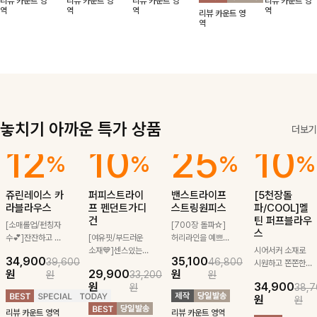
리뷰 카운트 영
리뷰 카운트 영
리뷰 카운트 영
리뷰 카운트 영
적함도 챙겨드려
날에도 편안하게
해도 멋스럽게
핏이 멋스러운,
무드가 느껴져요
역
역
역
역
리뷰 카운트 영
요 :)
착용 가능한 반
스타일링돼요
쾌적하면서 세련
🩶 가볍고 시원
역
팔자켓입니다-!
된 무드의 썸머
한 소재감으로
반팔자켓 -
여름에도 부담
없이 툭 걸치기
좋은 아이템!
놓치기 아까운 특가 상품
더보기
12
10
25
10
%
%
%
%
쥬린레이스 카
퍼피스트라이
밴스트라이프
[5천장돌
라블라우스
프 펜던트가디
스트링원피스
파/COOL]멜
건
틴 퍼프블라우
[소매롤업/펀칭자
[700장 돌파☆]
스
수💕]잔잔하고 고
[여유핏/부드러운
허리라인을 예쁘게