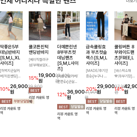
언제 어디서나 특별한 팬츠
더보기
딱좋은5부
쿨코튼핀턱
더예쁜린넨
급속쿨링효
쿨링버튼 8
데님반바지
밴딩반바지
8부부츠컷
과 부츠컷슬
부와이드팬
[S,M,L,XL
데님팬츠
랙스[S,M,L
츠[FREE,L
[베이직컬러구
사이즈]
[S,M,L사이
사이즈]
사이즈]
성/부해보임X]
즈]
[허벅지군살커
와이드하게 떨어
[MADE/후기인
[바스락소재
19,900
23,400
버/히든밴딩]여
지는 핏으로 편
[미운군살커버/
증👍]누구나 갖
💙/8부기장]사
15%
원
원
유롭게 떨어지는
안하면서도 멋스
쫀쫀👍]군살을
고 싶어할 슬랙
이드 버튼 디테
26,900
29,900
42,9
29,800
37,300
와이드핏과 부담
럽게 입어지는
잡아주는 깔끔한
스:)베이직하지
일이 은은한 포
10%
20%
14%
원
36,900
원
원
원
41,900
원
없는 5부 기장
밴딩 반바지🤎
부츠컷 핏에 발
만 부츠컷으로
인트가 되어주는
12%
원
원
리뷰 카운트 영
으로 편안하게
넉넉한 포켓 디
목이 드러나는
이쁜 핏 연출은
와이드 팬츠입니
역
즐기기 좋은 데
테일 더해져 데
8부 기장으로
물론,쫀쫀한 스
다. 여유롭게 떨
리뷰 카운트 영
리뷰 카운트 영
리뷰 카운트 영
님 팬츠 ✨ 빈티
일리룩부터 여행
다리를 슬림하고
판끼로 하루종일
어지는 실루엣과
역
역
역
리뷰 카운트 영
지한 워싱감이
룩까지 활용도
길어보이게 만들
편안하게!
가볍게 바스락거
역
더해져 캐주얼하
높게 즐겨지는
어주며 생지 소
리는 소재감으로
면서도 트렌디한
아이템!
재로 멋을 더한
시원하고 편안하
무드로 연출
데님팬츠에요~!
게 즐기기 좋은
아이템-