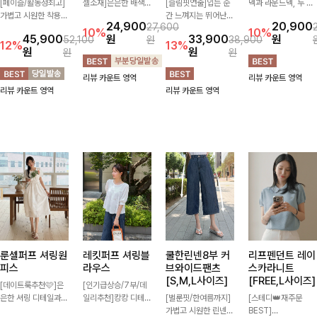
캣밍레이어드 패
함스트라이프 린
이지스판 카프리
윌리덤 라운드앤
턴원피스+목걸
넨브이넥가디건
슬랙스[S,M,L사
브이넥가디건
이SET
이즈]
[통기성우수🧊/리오
[부드러운소재]브이
[페이즐/활동성최고]
셀소재]은은한 배색
[슬림핏연출]입는 순
넥과 라운드넥, 두 가
가볍고 시원한 착용감
스트라이프 패턴으로
간 느껴지는 뛰어난
지 넥 라인 중 취향에
24,900
20,900
27,600
으로 여름 내내 부담
캐주얼하면서도 산뜻
신축성으로 활동량 많
맞게 선택할 수 있는
10%
10%
45,900
원
33,900
원
52,100
원
38,900
없이 즐기기 좋은 라
한 무드 살려주는 니
은 날에도 편안하게
활용도 높은 가디건
12%
13%
원
원
원
원
운드 니트 🤍 베이직
트 가디건 💛 브이넥
🌿 발목이 드러나는
🤍 부드러운 착용감
한 디자인으로 다양한
라인에 슬림하게 떨어
카프리 기장이 다리
과 베이직한 디자인으
리뷰 카운트 영역
리뷰 카운트 영역
하의와 손쉽게 매치되
지는 핏 더해져 단독
라인을 더욱 길고 산
로 단독은 물론 가볍
리뷰 카운트 영역
리뷰 카운트 영역
어 데일리하게 활용하
으로도 여리하고 세련
뜻하게 보여주며, 깔
게 걸쳐 입기 좋아 데
기 좋아요 ✨
되게 입어져요-
끔한 실루엣으로 출근
일리룩부터 출근룩까
룩부터 데일리룩까지
지 다양하게 즐기기
활용도 높게 즐기기
좋은 아이템이에요 ✨
좋습니다