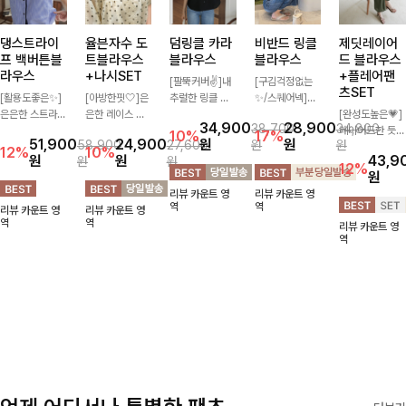
댕스트라이
율븐자수 도
덤링클 카라
비반드 링클
제딧레이어
프 백버튼블
트블라우스
블라우스
블라우스
드 블라우스
라우스
+나시SET
+플레어팬
[팔뚝커버✌]내
[구김걱정없는
츠SET
[활용도좋은✨]
[아방한핏🤍]은
추럴한 링클 텍
✨/스퀘어넥]입
은은한 스트라이
은한 레이스 자
스처로 분위기
체감 있는 링클
[완성도높은💗]
34,900
28,900
38,700
34,800
프 패턴이 더해
수와 도트 패턴
있게 입어지는
엠보 텍스처가
레이어드한 듯
10%
17%
51,900
24,900
원
원
58,900
27,600
원
원
져 심플한 코디
으로 사랑스러운
블라우스🖤 브
돋보이는 블라우
자연스러운 나시
12%
10%
원
원
43,9
원
원
에도 세련된 포
감성 가득 담았
이넥 카라 디자
스- 여유로운 실
와 버튼 원피스
12%
원
인트를 더해드리
으며 나시 세트
인에 여유로운
루엣과 물결 짜
가 함께 구성된
리뷰 카운트 영
리뷰 카운트 영
며 깔끔한 스트
구성으로 이너
소매핏 더해져
임 소매 디테일
세트 아이템입니
역
역
리뷰 카운트 영
리뷰 카운트 영
라이프 디테일로
걱정없이 손쉽게
여리하면서도 시
이 더해져 편안
다. 코디 고민 없
역
역
리뷰 카운트 영
유행 없이 오래
코디 가능한 블
원한 무드로 즐
하면서도 여성스
이 한 벌만으로
역
함께하기 좋은
라우스에요:)
기기 좋아요-
러운 무드를 연
도 내추럴하면서
블라우스예요
출해드려요!
여성스러운 썸머
룩 완성!