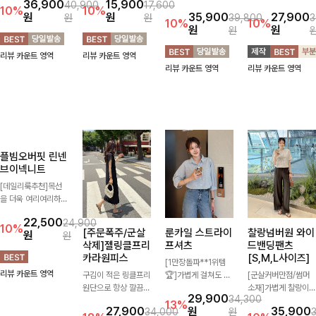
룬셀퍼프 셔링원
레킷퍼프 셔링블
쿨한린넨8부 커
리프펜던트 레이
피스
라우스
브와이드팬츠
스카라니트
[S,M,L사이즈]
[FREE,L사이즈]
[데이트룩추천🩷]은
[인기급상승/7부/데
은한 셔링 디테일과
일리추천]캉캉 디테일
[벌룬핏/한여름까지]
[스테디👑재주문
퍼프 소매가 어우러져
이 더해져 사랑스럽고
가볍고 시원한 린넨
BEST]
36,900
15,900
40,900
17,600
사랑스러운 무드를 완
풍성한 실루엣을 완성
혼방 소재로 한여름까
사랑스러움 가득 담은
10%
10%
원
원
35,900
27,900
원
원
39,800
3
성해주는 원피스🤍
해주는 블라우스 🤍
지 쾌적하게 즐기기
카라 니트에 펜던트
10%
10%
원
원
원
허리 스모크 밴딩이
가볍게 퍼지는 핏으로
좋은 8부 커브 와이드
포인트까지 톡-톡 얼
슬림한 실루엣을 연출
체형을 자연스럽게 커
팬츠 🤍 자연스럽게
굴을 밝혀주는 컬러와
리뷰 카운트 영역
리뷰 카운트 영역
해주며, 자연스럽게
버해주며 여성스럽게
떨어지는 커브핏이 멋
함께 해요-
리뷰 카운트 영역
리뷰 카운트 영역
퍼지는 플레어 라인으
즐기기 좋아요 ✨
스러운 실루엣을 연출
로 여성스럽고 편안하
해줘요 ✨
게 즐기기 좋아요
플빔오버핏 린넨
[주문폭주/군살
룬카일 스트라이
찰랑넘버원 와이