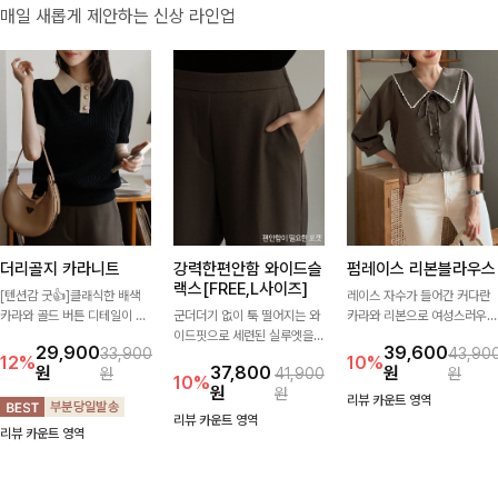
매일 새롭게 제안하는 신상 라인업
더리골지 카라니트
강력한편안함 와이드슬
펌레이스 리본블라우스
랙스[FREE,L사이즈]
[텐션감 굿👍]클래식한 배색
레이스 자수가 들어간 커다란
카라와 골드 버튼 디테일이 세
군더더기 없이 툭 떨어지는 와
카라와 리본으로 여성스러우면
련된 포인트를 더해주는 니트
이드핏으로 세련된 실루엣을
서 사랑스러운 무드가 가득 느
29,900
39,600
33,900
43,90
입니다. 세로 골지 짜임이 슬림
완성해주는 슬랙스입니다. 깔
껴지는 블라우스에요🤎
12%
10%
원
37,800
원
원
41,900
원
한 실루엣을 연출해 단정하면
끔한 디자인과 롱한 기장감으
10%
원
원
서도 여성스러운 무드를 완성
로 다리가 길어 보이고 뒷밴딩
리뷰 카운트 영역
해드려요.
으로 편안하기까지-
리뷰 카운트 영역
리뷰 카운트 영역