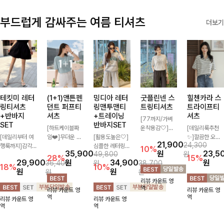
부드럽게 감싸주는 여름 티셔츠
더보기
테킷미 레터
(1+1)앤튼펜
밍디아 레터
굿플린넨 스
힐첸카라 스
링티셔츠
던트 퍼프티
링맨투맨티
트링티셔츠
트라이프티
+반바지
셔츠
+트레이닝
셔츠
[77까지/가벼
SET
반바지SET
[하트케이블짜
운착용감🤍]린
[데일리룩추천
[데일리부터 여
임❤️]무더운 여
[활용도높은🤍]
넨 소재와 내추
✨]깔끔한 오픈
21,900
24,300
행룩까지]감각
름 사랑스러운
심플한 레터링
럴한 플라워 프
카라넥과 조화로
10%
35,900
원
23,5
49,800
원
적인 레터링 티
낭만같은 티셔츠
포인트의 반팔
린팅이 포인트가
운 배색이 들어
28%
15%
29,900
원
34,900
원
36,400
원
38,700
셔츠와 플레어
소재감에서 주는
티셔츠와 여유롭
되어 하나만으로
간 스트라이프
18%
10%
원
원
원
원
핏 반바지가 함
포인트와 금장으
게 떨어지는 반
도 감성 있는 스
패턴으로 단정하
리뷰 카운트 영
께 구성된 세트
로 고급스러움도
바지 조합으로
타일을 완성해드
고 캐주얼한 무
역
리뷰 카운트 영
리뷰 카운트 영
아이템으로, 편
놓치지 말아요♥
꾸안꾸 무드 제
리는 티셔츠-🌼
드를 선사하는
역
역
리뷰 카운트 영
리뷰 카운트 영
안하면서도 캐주
대로 살려주는
🌿
반팔 티셔츠에
역
역
얼한 꾸안꾸룩을
트레이닝 세트
요:)
완성해드립니다
🖤 편안한 착용