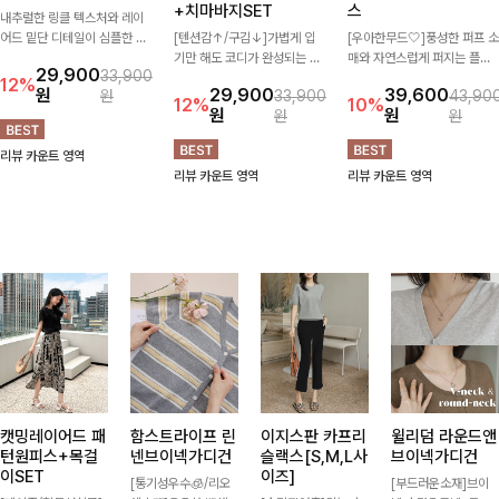
릴픈배색 링클블라우스
헨틴링클 날개티셔츠
밍킷퍼프 플레어블라우
+치마바지SET
스
내추럴한 링클 텍스처와 레이
어드 밑단 디테일이 심플한 디
[텐션감↑/구김↓]가볍게 입
[우아한무드🤍]풍성한 퍼프 소
자인에 포인트를 더해주며, 가
기만 해도 코디가 완성되는 세
매와 자연스럽게 퍼지는 플레
29,900
33,900
볍게 툭 입기만 해도 멋스러운
트 아이템으로, 자연스럽게 퍼
어 실루엣이 여성스러운 무드
12%
원
29,900
39,600
원
33,900
43,90
스타일을 완성해드려요- 여유
지는 프릴 날개 소매가 우아한
를 완성해주는 블라우스 🤍 체
12%
10%
원
원
원
원
로운 핏으로 군살은 자연스럽
포인트를 더해드립니다💕 잔
형을 자연스럽게 커버해주며
게 커버해주고, 편안한 착용감
잔한 링클 텍스처 소재와 편안
걸을 때마다 살랑이는 핏으로
리뷰 카운트 영역
까지 더해 손이 자주 가는 데일
한 허리밴딩으로 하루 종일 산
데일리룩부터 데이트룩까지 화
리뷰 카운트 영역
리뷰 카운트 영역
리 아이템이랍니다🤍
뜻하고 쾌적하게 즐겨보세요!
사하게 즐기기 좋은 아이템이
에요 ✨