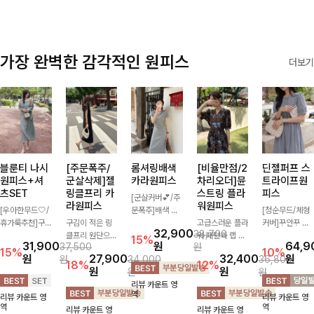
가장 완벽한 감각적인 원피스
더보기
블룬티 나시
[주문폭주/
롬셔링배색
[비율만점/2
딘젤퍼프 스
원피스+셔
군살삭제]젤
카라원피스
차리오더]뮨
트라이프원
츠SET
링클프리 카
스트링 플라
피스
[군살커버💕/주
라원피스
워원피스
[우아한무드🤍/
문폭주]배색 카
[청순무드/체형
휴가룩추천]구
구김이 적은 링
라와 스트라이프
고급스러운 플라
커버]꾸안꾸 무
32,900
38,700
김이 덜한 링클
클프리 원단으로
패턴으로 캐주얼
워 패턴과 랩 디
드의 정석🤍 가
15%
31,900
원
64,9
37,500
원
소재의 나시원피
항상 깔끔하게
한 무드를 더한
자인으로 여성스
볍고 산뜻한 착
15%
10%
원
27,900
32,400
원
원
34,000
36,800
스+셔츠 조합으
착용 가능하며
롱 원피스 🖤 셔
러우면서 세련된
용감으로 여름
18%
12%
원
원
원
원
로 코디 걱정없
일자로 떨어지는
링 디테일과 쫀
분위기를 더해주
내내 손이 자주
리뷰 카운트 영
이 여성스럽고
넉넉한 핏으로
쫀한 스판 소재
며 스트링이 내
가는 원피스예
역
리뷰 카운트 영
리뷰 카운트 영
편안하게 즐길
군살을 완벽히
로 편안하면서도
장되어있어 슬림
요- 은은한 스트
역
역
리뷰 카운트 영
리뷰 카운트 영
수 있는 아이템
커버해주는 원피
여성스럽게 연출
하게 핏을 조절
라이프 패턴과