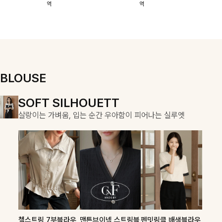
역
역
이에요:)
스에요🖤
돼요
할 수 있어요🤍
여유로운 핏이
만나 편안함은
물론, 고급스러
운 분위기까지
더해드립니다
BLOUSE
DOUBLE THE JOY
SOFT SILHOUETT
COZY ESSENTIAL
함께할 때 더욱 완벽한, 합리적인 선택으로 채우는 즐거움
살랑이는 가벼움, 입는 순간 우아함이 피어나는 실루엣
매일의 일상을 부드럽게 감싸줄 니트 컬렉션
론클디 브이넥니트
칠스트라이프 카라7
셀드펜던트 7부니트
첼스트링 7부블라우
맨튼브이넥 스트링블
펜밋링클 배색블라우