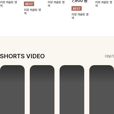
걸이
컬링목걸이
버귀걸이
어큐빅귀걸
걸이
이
볼드한 체인 모
은은한 링 펜던
미니 사이즈의
미니멀한 리본
티브가 감각적인
트 디자인으로
나비 쉐입으로
스퀘어 디자인으
펜던트로 은은한
포인트가 되어주
심플한 POINT,
은은하게 빛을
로 감각적인 무
포인트를 더해주
18,900
원
12,900
원
7,900
원
9,900
원
는 귀걸이- 심플
써지컬스틸 소재
내어줄 이어링,
드를 더했고 그
는 목걸이예요.
7,900
원
하면서도 존재감
로 변색 걱정 없
과하지 않은 포
안에 큐빅을 담
골드, 실버 컬러
리뷰 카운트 영
리뷰 카운트 영
리뷰 카운트 영
있는 디자인으로
역
이 데일리로 착
인트가 되어줘
역
아 더욱 고급스
로 구성돼 어떤
역
리뷰 카운트 영
데일리룩부터 스
용하기 좋아요-
데일리로 착용하
럽게 연출되는
룩에도 부담 없
역
리뷰 카운트 영
타일리시한 포인
기 좋아요:)
귀걸이에요~!
이 매치하기 좋
역
트룩까지 다양하
아요
게 매치하기 좋
은 아이템💎
SHORTS VIDEO
더보기