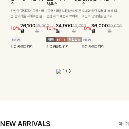
필첸체크 스트링블라
특스트라이프 링클원
헨틴링클 날개티셔츠
부니트
스
라우스
스
우스+플레어스커트
피스+스트링자켓
+치마바지SET
부드럽게 몸을 감싸는 니트
넉넉한 핏으로 편하게 착용
SET
SET
짜임으로 편안한 착용감을
[골드버튼/클래식무드🤍]
가능한 심플&베이직 무드의
잔잔한 광택감이 고급스러
[고급스러운/시원한소재]은
소매와 밑단 부분에 배색 디
[텐션감↑/구김↓]가볍게
더해드리며 여유 있게 떨어
스트라이프 패턴으로 데일
니트!레터리 펜던트로 고급
운 분위기를 더해주는 블라
은한 체크 패턴과 브이넥으
테일로 밋밋함을 덜어내고
[활용도 좋은 투피스]은은한
가볍고 시원한 링클 원피스
입기만 해도 코디가 완성되
24,300
25,800
26,900
28,600
지는 핏과 브이넥 디자인이
리룩에 포인트를 더해줄 아
스러운 포인트를 내어주었
우스예요 ✨ 허리 스트링과
로 단정하면서 실버버튼으
더욱 멋스럽게 연출되며 링
10%
10%
체크 패턴과 허리 스트링 디
와 스트링 자켓이 세트로 구
는 세트 아이템으로, 자연스
원
31,900
원
26,100
34,900
36,000
원
35,400
원
28,900
38,700
39,900
29,900
여리여리한 실루엣을 완성
이템입니다 카라넥 디자인
어요:D
프릴 밑단이 자연스럽게 실
로 고급스러운 디테일을 넣
클 소재로 구김 걱정없이 즐
33,900
10%
테일이 어우러진 투피스 세
성되어 코디 고민 없이 완성
럽게 퍼지는 프릴 날개 소매
10%
10%
10%
12%
원
원
원
원
원
원
원
원
42,900
69,900
원
해드려요 ✨ 단독은 물론 다
으로 깔끔한 이미지로 만들
루엣을 살려주며, 여유로운
었으며 밑단스트링으로 핏
길 수 있는 블라우스랍니
49,800
79,400
원
트입니다. 여유로운 상의와
도 높은 스타일링을 연출해
가 우아한 포인트를 더해드
14%
12%
원
원
양한 아우터와도 자연스럽
어 주는 7부 니트입니다 ~
핏으로 편안하면서도 여성
을 더욱 깔끔하게 잡아주는
다:)
원
원
풍성하게 퍼지는 롱스커트가
주는 아이템 🤍 따로 또 같
립니다💕 잔잔한 링클 텍스
리뷰 카운트 영역
리뷰 카운트 영역
게 매치되는 데일리 니트랍
스러운 무드를 완성해준답
블라우스예요 :)
자연스러운 체형 커버는 물
이 활용하기 좋아 실용적이
처 소재와 편안한 허리밴딩
리뷰 카운트 영역
리뷰 카운트 영역
리뷰 카운트 영역
리뷰 카운트 영역
니다
니다 🤍
리뷰 카운트 영역
론, 단품으로도 다양하게 활
며, 스트링 디테일로 다양한
으로 하루 종일 산뜻하고 쾌
리뷰 카운트 영역
리뷰 카운트 영역
용하기 좋아요🖤
핏을 연출할 수 있어 데일리
적하게 즐겨보세요!
부터 여행룩까지 멋스럽게
즐기기 좋아요 ✨
1
/
3
NEW ARRIVALS
더보기