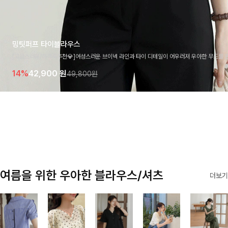
밍팃퍼프 타이블라우스
[고급스러움/하객룩추천💎]여성스러운 브이넥 라인과 타이 디테일이 어우러져 우아한 무드를 
라우스 🤍 여유로운 7부 소매로 편안하게 착용되며 데일리룩부터 출근룩, 하객룩까지 세련된
14%
42,900
원
49,800원
기 좋은 아이템이에요
여름을 위한 우아한 블라우스/셔츠
더보기