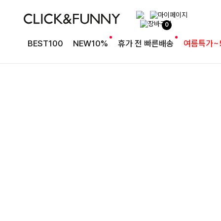
완성도 높은 원피스SET
0
특스트라이프 링클원피스+스트링자켓SET
BEST100
NEW10%
휴가 전 빠른배송
여름특가~