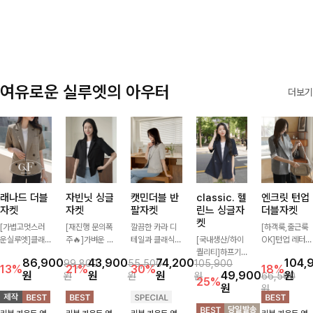
✨🩵
감에 캐주얼한
감성까지 더해져
데일리하게 손이
자주 가요
여유로운 실루엣의 아우터
더보기
래나드 더블
자빈닛 싱글
캣민더블 반
classic. 헬
엔크릿 턴업
자켓
자켓
팔자켓
린느 싱글자
더블자켓
켓
[가볍고멋스러
[재진행 문의폭
깔끔한 카라 디
[하객룩,출근룩
운실루엣]클래
주🔥]가벼운 소
테일과 클래식한
[국내생산/하이
OK]턴업 레터링
식하면서 베이직
재로 툭 걸쳐주
더블 버튼 디자
퀄리티]하프기
포인트로 센스
86,900
43,900
74,200
104,
99,800
55,500
105,900
하게 걸치기 좋
기만 해도 캐주
인으로 세련된
장의 부담스럽지
있게 완성된 썸
13%
21%
30%
18%
원
원
원
49,900
원
원
원
원
66,500
은 반팔 자켓-자
얼한 무드를 만
무드를 완성한
않은 기장으로
머 자켓, 더블버
25%
원
원
주 입게 될 깔끔
들어주며 반팔
반팔 자켓 ✨ 가
클래식이 주는
튼 디자인으로
한 핏은 물론, 쾌
디자인으로 더운
볍게 걸쳐주기만
멋!스탠다드한
깔끔하고 세련된