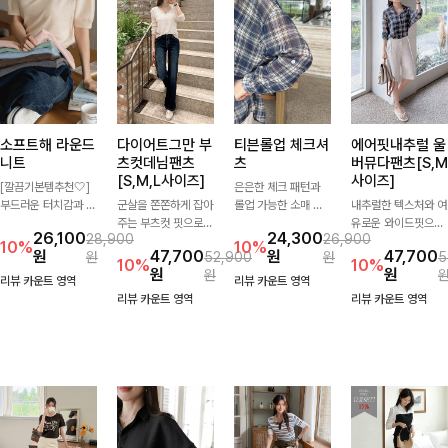
소프트해 라운드
다이어트그만 부
티븐롤업 체크셔
에어핏내추럴 울
니트
츠컷데님팬츠
츠
버뮤다팬츠[S,M
[S,M,L사이즈]
사이즈]
[깔끔기본템추천🤍]
은은한 체크 패턴과
부드러운 터치감과 군
군살을 쫀쫀하게 잡아
롤업 가능한 소매 디
내추럴한 텍스처와 여
더더기 없는 디자인으
주는 부츠컷 핏으로
테일로 다양한 분위기
유로운 와이드핏으로
26,100
24,300
28,900
26,900
로 매일 손이 가는 자
다리 라인을 이쁘고
를 연출하실 수 있어
군살은 자연스럽게 커
10%
10%
원
47,700
원
47,700
원
52,900
원
5
체제작 니트입니다.
깔끔하게 만들어주고
요🌿 차르르 흐르는
버해드리는 버뮤다 팬
10%
10%
원
원
원
자연스럽게 떨어지는
진청 색감으로 더욱
가벼운 소재와 여유로
츠 🤍 깔끔한 허리 디
리뷰 카운트 영역
리뷰 카운트 영역
여유핏과 깔끔한 라운
슬림해보이는 효과를
운 핏으로 단독은 물
테일과 편안한 착용감
리뷰 카운트 영역
리뷰 카운트 영역
드넥으로 단독은 물론
주는 데님팬츠!
론 아우터처럼 툭 걸
으로 데일리부터 출근
이너로도 활용하기 좋
쳐도 멋스러운 데일리
룩까지 산뜻하게 즐기
아요.
셔츠입니다
기 좋은 팬츠예요!