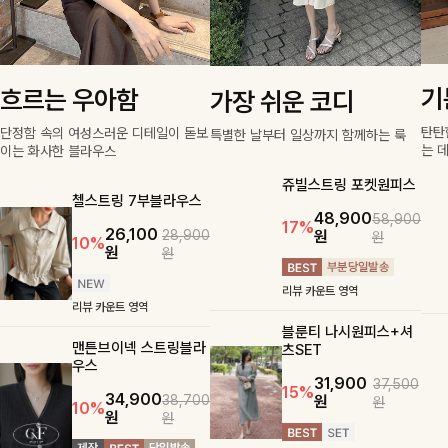
기
흐르는 우아함
가장 쉬운 코디
탄탄
단정함 속의 여성스러운 디테일이 돋보
특별한 날부터 일상까지 함께하는 룩
는 
이는 화사한 블라우스
쥬빌스트링 포켓원피스
첼스트링 7부블라우스
48,900
58,900
17%
26,100
원
28,900
원
10%
원
원
리뷰 카운트 영역
리뷰 카운트 영역
블룬티 나시원피스+셔