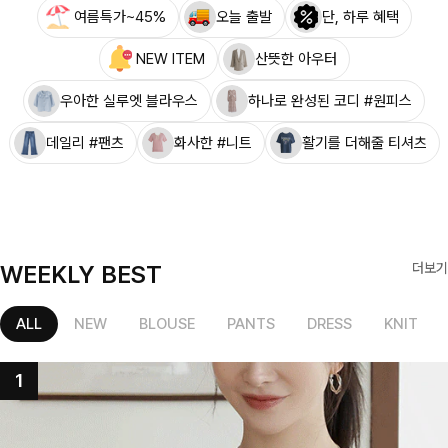
여름특가~45%
오늘 출발
단, 하루 혜택
NEW ITEM
산뜻한 아우터
우아한 실루엣 블라우스
하나로 완성된 코디 #원피스
데일리 #팬츠
화사한 #니트
활기를 더해줄 티셔츠
WEEKLY BEST
더보기
ALL
NEW
BLOUSE
PANTS
DRESS
KNIT