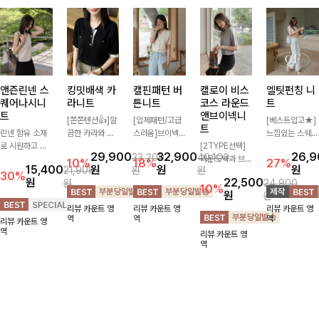
앤즌린넨 스
킹밋배색 카
캘핀패턴 버
캘로이 비스
엘팃펀칭 니
퀘어나시니
라니트
튼니트
코스 라운드
트
트
앤브이넥니
[쫀쫀텐션👍]깔
[입체패턴/고급
[베스트입고★]
트
린넨 함유 소재
끔한 카라와 반
스러움]브이넥
느낌있는 스퀘어
로 시원하고 쾌
오픈 디자인이
라인과 감각적인
[2TYPE선택]
펀칭과 골드버튼
29,900
32,900
26,
33,200
40,100
적하게 즐기기
만나 하나만 입
패턴이 어우러져
라운드넥과 브이
으로 세련됨이
10%
18%
27%
15,400
원
원
원
21,900
원
원
좋은 나시 니트
어도 완성도 높
포인트 있게 즐
넥 두 가지 디자
묻어나는 니트:)
30%
원
22,500
원
24,900
🌿 깔끔한 스퀘
은 스타일링을
기기 좋은 가디
인으로 취향에
시원쫀쫀함 가
10%
원
원
어넥 디자인이
연출해드려요 부
건 🤍 가볍게 걸
맞게 선택 가능
득, 여성스러운
리뷰 카운트 영
리뷰 카운트 영
리뷰 카운트 영
쇄골 라인을 더
담 없이 즐기기
쳐주기만 해도
한 베이직 니트
룩을 완성해봐요
역
역
역
리뷰 카운트 영
욱 여리하고 여
좋은 데일리 니
스타일리시한 무
🤍 깔끔한 실루
♡
역
리뷰 카운트 영
성스럽게 연출해
트로 어디에나
드를 더해주어
엣과 부드러운
역
드립니다
손쉽게 매치됩니
데일리하게 활용
착용감으로 단독
다
하기 좋아요 ✨
은 물론 이너까
지 활용도 높게
즐기기 좋아요
✨