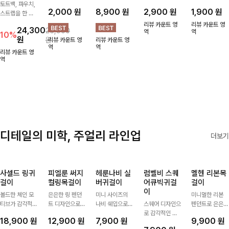
그렌스 토트
뽀소옹 면메
케루디 자수
론큰비즈 펜
언제든지 메
백+파우치
쉬덧신
볼캡
던트머리끈
쉬덧신
+스트랩
메쉬로 되어있어
빈티지한 레터링
은은하게 반짝이
통풍이 잘 되는
SET
여름에도 땀이
자수가 포인트가
는 비즈 디테일
메쉬소재로 여름
토트백, 파우치,
차지않게~! 발걸
되어 데일리 룩
과 펜던트 포인
까지 쾌적하게
2,000
원
8,900
원
2,900
원
1,900
원
스트랩을 한 번
음도 당당해지세
에 자연스럽게
트로 스타일에
데일리로 신기
에 드리는
요:-)
어우러지는 볼
센스를 더해주는
좋은 덧신이에요
리뷰 카운트 영
리뷰 카운트 영
24,300
26,900
ITEM활용도 높
캡!베이직한 컬
아이템, 탄탄한
역
^^
역
10%
원
원
리뷰 카운트 영
리뷰 카운트 영
게 어디에든 다
러와 깔끔한 쉐
밴딩으로 안정감
역
역
양하게 즐겨주세
입으로 캐주얼부
있게 잡아주어
리뷰 카운트 영
요 ;)
역
터 꾸안꾸 스타
데일리로 활용하
일까지 활용도
기 좋은 헤어 악
GOOD
세서리
디테일의 미학, 주얼리 라인업
더보기
사셀드 링귀
피엘룬 써지
헤룬나비 실
럼벨비 스퀘
멜헨 리본목