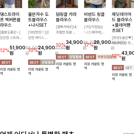
댕스트라이
율븐자수 도
덤링클 카라
비반드 링클
제딧레이어
프 백버튼블
트블라우스
블라우스
블라우스
드 블라우스
라우스
+나시SET
+플레어팬
[팔뚝커버✌]내
[구김걱정없는
츠SET
[활용도좋은✨]
[아방한핏🤍]은
추럴한 링클 텍
✨/스퀘어넥]입
은은한 스트라이
은한 레이스 자
스처로 분위기
체감 있는 링클
[완성도높은💗]
34,900
28,900
38,700
34,800
프 패턴이 더해
수와 도트 패턴
있게 입어지는
엠보 텍스처가
레이어드한 듯
10%
17%
51,900
24,900
원
원
58,900
27,600
원
원
져 심플한 코디
으로 사랑스러운
블라우스🖤 브
돋보이는 블라우
자연스러운 나시
12%
10%
원
원
43,9
원
원
에도 세련된 포
감성 가득 담았
이넥 카라 디자
스- 여유로운 실
와 버튼 원피스
12%
원
인트를 더해드리
으며 나시 세트
인에 여유로운
루엣과 물결 짜
가 함께 구성된
리뷰 카운트 영
리뷰 카운트 영
며 깔끔한 스트
구성으로 이너
소매핏 더해져
임 소매 디테일
세트 아이템입니
역
역
리뷰 카운트 영
리뷰 카운트 영
라이프 디테일로
걱정없이 손쉽게
여리하면서도 시
이 더해져 편안
다. 코디 고민 없
역
역
리뷰 카운트 영
유행 없이 오래
코디 가능한 블
원한 무드로 즐
하면서도 여성스
이 한 벌만으로
역
함께하기 좋은
라우스에요:)
기기 좋아요-
러운 무드를 연
도 내추럴하면서
블라우스예요
출해드려요!
여성스러운 썸머
룩 완성!