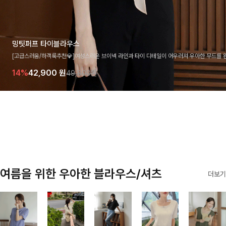
밍팃퍼프 타이블라우스
[고급스러움/하객룩추천💎]여성스러운 브이넥 라인과 타이 디테일이 어우러져 우아한 무드를 
라우스 🤍 여유로운 7부 소매로 편안하게 착용되며 데일리룩부터 출근룩, 하객룩까지 세련된
14%
42,900
원
49,800원
기 좋은 아이템이에요
여름을 위한 우아한 블라우스/셔츠
더보기