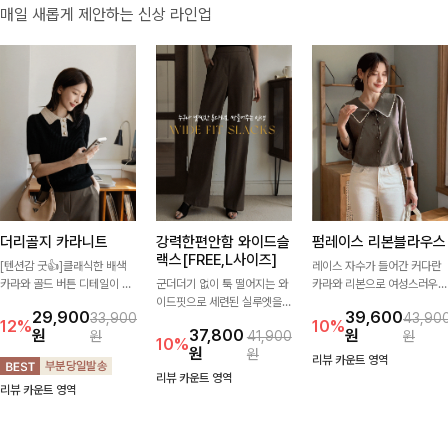
매일 새롭게 제안하는 신상 라인업
더리골지 카라니트
강력한편안함 와이드슬
펌레이스 리본블라우스
랙스[FREE,L사이즈]
[텐션감 굿👍]클래식한 배색
레이스 자수가 들어간 커다란
카라와 골드 버튼 디테일이 세
군더더기 없이 툭 떨어지는 와
카라와 리본으로 여성스러우면
련된 포인트를 더해주는 니트
이드핏으로 세련된 실루엣을
서 사랑스러운 무드가 가득 느
29,900
39,600
33,900
43,90
입니다. 세로 골지 짜임이 슬림
완성해주는 슬랙스입니다. 깔
껴지는 블라우스에요🤎
12%
10%
원
37,800
원
원
41,900
원
한 실루엣을 연출해 단정하면
끔한 디자인과 롱한 기장감으
10%
원
원
서도 여성스러운 무드를 완성
로 다리가 길어 보이고 뒷밴딩
리뷰 카운트 영역
해드려요.
으로 편안하기까지-
리뷰 카운트 영역
리뷰 카운트 영역