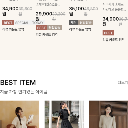
급스러운 자수 디
소재💙]센스있는
잡아주는 스트링과
시어서커 소재로
34,900
35,100
39,600
46,800
테일이 사랑스러운
스트라이프 패턴에
깔끔한 스트라이프
시원하고 쫀쫀한
원
29,900
원
원
33,200
원
블라우스-페미닌
귀여운 퍼피 펜던
패턴에 링클프리!
텐션감으로 언제든
원
34,900
원
38,7
하면서 여리한 무
트로 포인트를 선
💙플레어지는 롱한
편안하게 입혀질
원
원
드로 즐겨지는
사하는 니트 가디
기장감까지 완벽한
블라우스- 단정한
리뷰 카운트 영역
리뷰 카운트 영역
ITEM
건을 소개할게요 :)
데일리 원피스:B
카라와 풍성한 퍼
리뷰 카운트 영역
프 소매로 여성스
리뷰 카운트 영역
러움을 더했어요 :)
BEST ITEM
더보기
지금 가장 인기있는 아이템