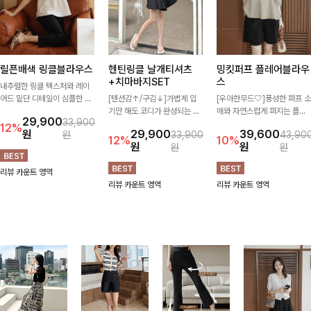
릴픈배색 링클블라우스
헨틴링클 날개티셔츠
밍킷퍼프 플레어블라우
+치마바지SET
스
내추럴한 링클 텍스처와 레이
어드 밑단 디테일이 심플한 디
[텐션감↑/구김↓]가볍게 입
[우아한무드🤍]풍성한 퍼프 소
자인에 포인트를 더해주며, 가
기만 해도 코디가 완성되는 세
매와 자연스럽게 퍼지는 플레
29,900
33,900
볍게 툭 입기만 해도 멋스러운
트 아이템으로, 자연스럽게 퍼
어 실루엣이 여성스러운 무드
12%
원
29,900
39,600
원
33,900
43,90
스타일을 완성해드려요- 여유
지는 프릴 날개 소매가 우아한
를 완성해주는 블라우스 🤍 체
12%
10%
원
원
원
원
로운 핏으로 군살은 자연스럽
포인트를 더해드립니다💕 잔
형을 자연스럽게 커버해주며
게 커버해주고, 편안한 착용감
잔한 링클 텍스처 소재와 편안
걸을 때마다 살랑이는 핏으로
리뷰 카운트 영역
까지 더해 손이 자주 가는 데일
한 허리밴딩으로 하루 종일 산
데일리룩부터 데이트룩까지 화
리뷰 카운트 영역
리뷰 카운트 영역
리 아이템이랍니다🤍
뜻하고 쾌적하게 즐겨보세요!
사하게 즐기기 좋은 아이템이
에요 ✨