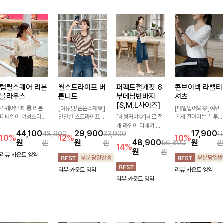
럽틸스퀘어 리본
월스트라이프 버
퍼펙트절개핏 6
콘브이넥 라벨티
블라우스
튼니트
부데님반바지
셔츠
[S,M,L사이즈]
스퀘어넥과 롱 리본
[여유핏/쫀쫀소재🤎]
[매일입어요🩵]여유
디테일이 여성스러운
잔잔한 스트라이프 패
[체형커버🫶]세로 절
롭게 떨어지는 실루엣
분위기를 한층 더해주
턴과 버튼 포인트가
개 라인이 더해져 다
과 깔끔한 브이넥 디
44,100
29,900
17,900
48,900
33,900
1
는 블라우스입니다.
더해져 캐주얼하면서
리 라인을 더욱 길고
자인으로 데일리하게
10%
12%
10%
원
원
48,900
원
원
원
56,800
원
자연스럽게 잡힌 셔링
도 세련된 무드를 연
슬림하게 연출해주는
즐기기 좋은 티셔츠-
14%
원
원
과 봉긋한 소매가 여
출해주는 니트- 가볍
5부 데님 반바지 🤍
소매 라벨 디테일이
리뷰 카운트 영역
리한 실루엣을 연출해
고 부드러운 착용감으
부담 없는 기장과 여
은은한 포인트를 더해
리뷰 카운트 영역
리뷰 카운트 영역
특별한 날은 물론 데
로 단독은 물론 데일
유로운 핏으로 편안하
심플하면서도 센스 있
리뷰 카운트 영역
일리룩으로도 부담 없
리룩으로 활용하기 좋
게 착용되며 다양한
는 스타일을 완성해드
이 즐기기 좋아요🎀
은 아이템!
상의와 손쉽게 매치되
려요!
어 데일리부터 휴가룩
까지 활용도 높게 즐
기기 좋아요 d