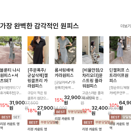
가장 완벽한 감각적인 원피스
더보기
블룬티 나시
[주문폭주/
롬셔링배색
[비율만점/2
딘젤퍼프 스
원피스+셔
군살삭제]젤
카라원피스
차리오더]뮨
트라이프원
츠SET
링클프리 카
스트링 플라
피스
[군살커버💕/주
라원피스
워원피스
[우아한무드🤍/
문폭주]배색 카
[청순무드/체형
휴가룩추천]구
구김이 적은 링
라와 스트라이프
고급스러운 플라
커버]꾸안꾸 무
32,900
38,700
김이 덜한 링클
클프리 원단으로
패턴으로 캐주얼
워 패턴과 랩 디
드의 정석🤍 가
15%
31,900
원
64,9
37,500
원
소재의 나시원피
항상 깔끔하게
한 무드를 더한
자인으로 여성스
볍고 산뜻한 착
15%
10%
원
27,900
32,400
원
원
34,000
36,800
스+셔츠 조합으
착용 가능하며
롱 원피스 🖤 셔
러우면서 세련된
용감으로 여름
18%
12%
원
원
원
원
로 코디 걱정없
일자로 떨어지는
링 디테일과 쫀
분위기를 더해주
내내 손이 자주
리뷰 카운트 영
이 여성스럽고
넉넉한 핏으로
쫀한 스판 소재
며 스트링이 내
가는 원피스예
역
리뷰 카운트 영
리뷰 카운트 영
편안하게 즐길
군살을 완벽히
로 편안하면서도
장되어있어 슬림
요- 은은한 스트
역
역
리뷰 카운트 영
리뷰 카운트 영
수 있는 아이템
커버해주는 원피
여성스럽게 연출
하게 핏을 조절
라이프 패턴과