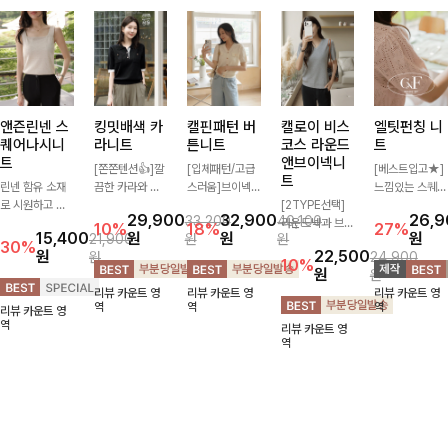
앤즌린넨 스
킹밋배색 카
캘핀패턴 버
캘로이 비스
엘팃펀칭 니
퀘어나시니
라니트
튼니트
코스 라운드
트
트
앤브이넥니
[쫀쫀텐션👍]깔
[입체패턴/고급
[베스트입고★]
트
린넨 함유 소재
끔한 카라와 반
스러움]브이넥
느낌있는 스퀘어
로 시원하고 쾌
오픈 디자인이
라인과 감각적인
[2TYPE선택]
펀칭과 골드버튼
29,900
32,900
26,
33,200
40,100
적하게 즐기기
만나 하나만 입
패턴이 어우러져
라운드넥과 브이
으로 세련됨이
10%
18%
27%
15,400
원
원
원
21,900
원
원
좋은 나시 니트
어도 완성도 높
포인트 있게 즐
넥 두 가지 디자
묻어나는 니트:)
30%
원
22,500
원
24,900
🌿 깔끔한 스퀘
은 스타일링을
기기 좋은 가디
인으로 취향에
시원쫀쫀함 가
10%
원
원
어넥 디자인이
연출해드려요 부
건 🤍 가볍게 걸
맞게 선택 가능
득, 여성스러운
리뷰 카운트 영
리뷰 카운트 영
리뷰 카운트 영
쇄골 라인을 더
담 없이 즐기기
쳐주기만 해도
한 베이직 니트
룩을 완성해봐요
역
역
역
리뷰 카운트 영
욱 여리하고 여
좋은 데일리 니
스타일리시한 무
🤍 깔끔한 실루
♡
역
리뷰 카운트 영
성스럽게 연출해
트로 어디에나
드를 더해주어
엣과 부드러운
역
드립니다
손쉽게 매치됩니
데일리하게 활용
착용감으로 단독
다
하기 좋아요 ✨
은 물론 이너까
지 활용도 높게
즐기기 좋아요
✨