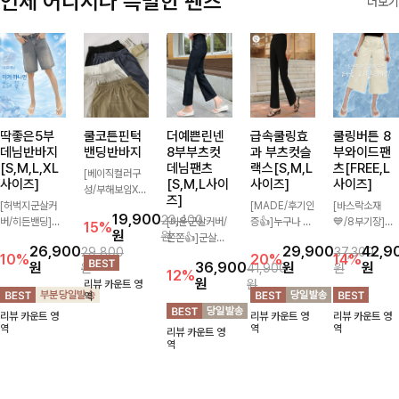
언제 어디서나 특별한 팬츠
더보기
딱좋은5부
쿨코튼핀턱
더예쁜린넨
급속쿨링효
쿨링버튼 8
데님반바지
밴딩반바지
8부부츠컷
과 부츠컷슬
부와이드팬
[S,M,L,XL
데님팬츠
랙스[S,M,L
츠[FREE,L
[베이직컬러구
사이즈]
[S,M,L사이
사이즈]
사이즈]
성/부해보임X]
즈]
[허벅지군살커
와이드하게 떨어
[MADE/후기인
[바스락소재
19,900
23,400
버/히든밴딩]여
지는 핏으로 편
[미운군살커버/
증👍]누구나 갖
💙/8부기장]사
15%
원
원
유롭게 떨어지는
안하면서도 멋스
쫀쫀👍]군살을
고 싶어할 슬랙
이드 버튼 디테
26,900
29,900
42,9
29,800
37,300
와이드핏과 부담
럽게 입어지는
잡아주는 깔끔한
스:)베이직하지
일이 은은한 포
10%
20%
14%
원
36,900
원
원
원
41,900
원
없는 5부 기장
밴딩 반바지🤎
부츠컷 핏에 발
만 부츠컷으로
인트가 되어주는
12%
원
원
리뷰 카운트 영
으로 편안하게
넉넉한 포켓 디
목이 드러나는
이쁜 핏 연출은
와이드 팬츠입니
역
즐기기 좋은 데
테일 더해져 데
8부 기장으로
물론,쫀쫀한 스
다. 여유롭게 떨
리뷰 카운트 영
리뷰 카운트 영
리뷰 카운트 영
님 팬츠 ✨ 빈티
일리룩부터 여행
다리를 슬림하고
판끼로 하루종일
어지는 실루엣과
역
역
역
리뷰 카운트 영
지한 워싱감이
룩까지 활용도
길어보이게 만들
편안하게!
가볍게 바스락거
역
더해져 캐주얼하
높게 즐겨지는
어주며 생지 소
리는 소재감으로
면서도 트렌디한
아이템!
재로 멋을 더한
시원하고 편안하
무드로 연출
데님팬츠에요~!
게 즐기기 좋은
아이템-