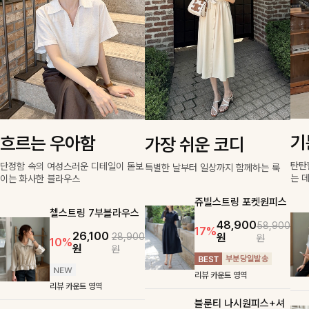
기
흐르는 우아함
가장 쉬운 코디
탄탄
단정함 속의 여성스러운 디테일이 돋보
특별한 날부터 일상까지 함께하는 룩
는 
이는 화사한 블라우스
쥬빌스트링 포켓원피스
첼스트링 7부블라우스
48,900
58,900
17%
26,100
원
28,900
원
10%
원
원
리뷰 카운트 영역
리뷰 카운트 영역
블룬티 나시원피스+셔