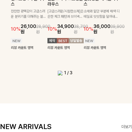
필첸체크 스트링블라
특스트라이프 링클원
헨틴링클 날개티셔츠
부니트
스
라우스
스
우스+플레어스커트
피스+스트링자켓
+치마바지SET
부드럽게 몸을 감싸는 니트
넉넉한 핏으로 편하게 착용
SET
SET
짜임으로 편안한 착용감을
[골드버튼/클래식무드🤍]
가능한 심플&베이직 무드의
잔잔한 광택감이 고급스러
[고급스러운/시원한소재]은
소매와 밑단 부분에 배색 디
[텐션감↑/구김↓]가볍게
더해드리며 여유 있게 떨어
스트라이프 패턴으로 데일
니트!레터리 펜던트로 고급
운 분위기를 더해주는 블라
은한 체크 패턴과 브이넥으
테일로 밋밋함을 덜어내고
[활용도 좋은 투피스]은은한
가볍고 시원한 링클 원피스
입기만 해도 코디가 완성되
24,300
25,800
26,900
28,600
지는 핏과 브이넥 디자인이
리룩에 포인트를 더해줄 아
스러운 포인트를 내어주었
우스예요 ✨ 허리 스트링과
로 단정하면서 실버버튼으
더욱 멋스럽게 연출되며 링
10%
10%
체크 패턴과 허리 스트링 디
와 스트링 자켓이 세트로 구
는 세트 아이템으로, 자연스
원
31,900
원
26,100
34,900
36,000
원
35,400
원
28,900
38,700
39,900
29,900
여리여리한 실루엣을 완성
이템입니다 카라넥 디자인
어요:D
프릴 밑단이 자연스럽게 실
로 고급스러운 디테일을 넣
클 소재로 구김 걱정없이 즐
33,900
10%
테일이 어우러진 투피스 세
성되어 코디 고민 없이 완성
럽게 퍼지는 프릴 날개 소매
10%
10%
10%
12%
원
원
원
원
원
원
원
원
42,900
69,900
원
해드려요 ✨ 단독은 물론 다
으로 깔끔한 이미지로 만들
루엣을 살려주며, 여유로운
었으며 밑단스트링으로 핏
길 수 있는 블라우스랍니
49,800
79,400
원
트입니다. 여유로운 상의와
도 높은 스타일링을 연출해
가 우아한 포인트를 더해드
14%
12%
원
원
양한 아우터와도 자연스럽
어 주는 7부 니트입니다 ~
핏으로 편안하면서도 여성
을 더욱 깔끔하게 잡아주는
다:)
원
원
풍성하게 퍼지는 롱스커트가
주는 아이템 🤍 따로 또 같
립니다💕 잔잔한 링클 텍스
리뷰 카운트 영역
리뷰 카운트 영역
게 매치되는 데일리 니트랍
스러운 무드를 완성해준답
블라우스예요 :)
자연스러운 체형 커버는 물
이 활용하기 좋아 실용적이
처 소재와 편안한 허리밴딩
리뷰 카운트 영역
리뷰 카운트 영역
리뷰 카운트 영역
리뷰 카운트 영역
니다
니다 🤍
리뷰 카운트 영역
론, 단품으로도 다양하게 활
며, 스트링 디테일로 다양한
으로 하루 종일 산뜻하고 쾌
리뷰 카운트 영역
리뷰 카운트 영역
용하기 좋아요🖤
핏을 연출할 수 있어 데일리
적하게 즐겨보세요!
부터 여행룩까지 멋스럽게
즐기기 좋아요 ✨
1
/
3
NEW ARRIVALS
더보기