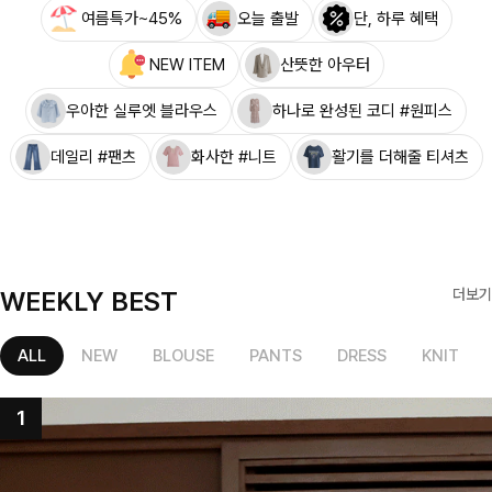
여름특가~45%
오늘 출발
단, 하루 혜택
NEW ITEM
산뜻한 아우터
우아한 실루엣 블라우스
하나로 완성된 코디 #원피스
데일리 #팬츠
화사한 #니트
활기를 더해줄 티셔츠
WEEKLY BEST
더보기
ALL
NEW
BLOUSE
PANTS
DRESS
KNIT