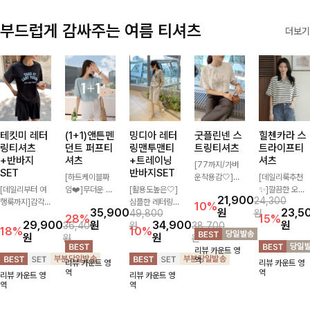
부드럽게 감싸주는 여름 티셔츠
더보기
테킷미 레터
(1+1)앤튼펜
밍디아 레터
굿플린넨 스
힐첸카라 스
링티셔츠
던트 퍼프티
링맨투맨티
트링티셔츠
트라이프티
+반바지
셔츠
+트레이닝
셔츠
[77까지/가벼
SET
반바지SET
[하트케이블짜
운착용감🤍]린
[데일리룩추천
[데일리부터 여
임❤️]무더운 여
[활용도높은🤍]
넨 소재와 내추
✨]깔끔한 오픈
21,900
24,300
행룩까지]감각
름 사랑스러운
심플한 레터링
럴한 플라워 프
카라넥과 조화로
10%
35,900
원
23,5
49,800
원
적인 레터링 티
낭만같은 티셔츠
포인트의 반팔
린팅이 포인트가
운 배색이 들어
28%
15%
29,900
원
34,900
원
36,400
원
38,700
셔츠와 플레어
소재감에서 주는
티셔츠와 여유롭
되어 하나만으로
간 스트라이프
18%
10%
원
원
원
원
핏 반바지가 함
포인트와 금장으
게 떨어지는 반
도 감성 있는 스
패턴으로 단정하
리뷰 카운트 영
께 구성된 세트
로 고급스러움도
바지 조합으로
타일을 완성해드
고 캐주얼한 무
역
리뷰 카운트 영
리뷰 카운트 영
아이템으로, 편
놓치지 말아요♥
꾸안꾸 무드 제
리는 티셔츠-🌼
드를 선사하는
역
역
리뷰 카운트 영
리뷰 카운트 영
안하면서도 캐주
대로 살려주는
🌿
반팔 티셔츠에
역
역
얼한 꾸안꾸룩을
트레이닝 세트
요:)
완성해드립니다
🖤 편안한 착용