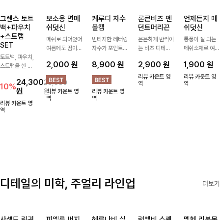
그렌스 토트
뽀소옹 면메
케루디 자수
론큰비즈 펜
언제든지 메
백+파우치
쉬덧신
볼캡
던트머리끈
쉬덧신
+스트랩
메쉬로 되어있어
빈티지한 레터링
은은하게 반짝이
통풍이 잘 되는
SET
여름에도 땀이
자수가 포인트가
는 비즈 디테일
메쉬소재로 여름
토트백, 파우치,
차지않게~! 발걸
되어 데일리 룩
과 펜던트 포인
까지 쾌적하게
2,000
원
8,900
원
2,900
원
1,900
원
스트랩을 한 번
음도 당당해지세
에 자연스럽게
트로 스타일에
데일리로 신기
에 드리는
요:-)
어우러지는 볼
센스를 더해주는
좋은 덧신이에요
리뷰 카운트 영
리뷰 카운트 영
24,300
26,900
ITEM활용도 높
캡!베이직한 컬
아이템, 탄탄한
역
^^
역
10%
원
원
리뷰 카운트 영
리뷰 카운트 영
게 어디에든 다
러와 깔끔한 쉐
밴딩으로 안정감
역
역
양하게 즐겨주세
입으로 캐주얼부
있게 잡아주어
리뷰 카운트 영
요 ;)
역
터 꾸안꾸 스타
데일리로 활용하
일까지 활용도
기 좋은 헤어 악
GOOD
세서리
디테일의 미학, 주얼리 라인업
더보기
사셀드 링귀
피엘룬 써지
헤룬나비 실
럼벨비 스퀘
멜헨 리본목