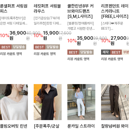
룬셀퍼프 셔링원
레킷퍼프 셔링블
쿨한린넨8부 커
리프펜던트 레이
피스
라우스
브와이드팬츠
스카라니트
[S,M,L사이즈]
[FREE,L사이즈]
[데이트룩추천🩷]은
[인기급상승/7부/데
은한 셔링 디테일과
일리추천]캉캉 디테일
[벌룬핏/한여름까지]
[스테디👑재주문
퍼프 소매가 어우러져
이 더해져 사랑스럽고
가볍고 시원한 린넨
BEST]
36,900
15,900
40,900
17,600
사랑스러운 무드를 완
풍성한 실루엣을 완성
혼방 소재로 한여름까
사랑스러움 가득 담은
10%
10%
원
원
35,900
27,900
원
원
39,800
3
성해주는 원피스🤍
해주는 블라우스 🤍
지 쾌적하게 즐기기
카라 니트에 펜던트
10%
10%
원
원
원
허리 스모크 밴딩이
가볍게 퍼지는 핏으로
좋은 8부 커브 와이드
포인트까지 톡-톡 얼
슬림한 실루엣을 연출
체형을 자연스럽게 커
팬츠 🤍 자연스럽게
굴을 밝혀주는 컬러와
리뷰 카운트 영역
리뷰 카운트 영역
해주며, 자연스럽게
버해주며 여성스럽게
떨어지는 커브핏이 멋
함께 해요-
리뷰 카운트 영역
리뷰 카운트 영역
퍼지는 플레어 라인으
즐기기 좋아요 ✨
스러운 실루엣을 연출
로 여성스럽고 편안하
해줘요 ✨
게 즐기기 좋아요
플빔오버핏 린넨
[주문폭주/군살
룬카일 스트라이
찰랑넘버원 와이