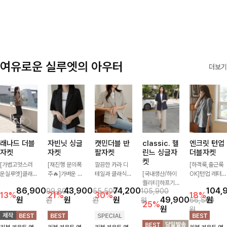
✨🩵
감에 캐주얼한
감성까지 더해져
데일리하게 손이
자주 가요
여유로운 실루엣의 아우터
더보기
래나드 더블
자빈닛 싱글
캣민더블 반
classic. 헬
엔크릿 턴업
자켓
자켓
팔자켓
린느 싱글자
더블자켓
켓
[가볍고멋스러
[재진행 문의폭
깔끔한 카라 디
[하객룩,출근룩
운실루엣]클래
주🔥]가벼운 소
테일과 클래식한
[국내생산/하이
OK]턴업 레터링
식하면서 베이직
재로 툭 걸쳐주
더블 버튼 디자
퀄리티]하프기
포인트로 센스
86,900
43,900
74,200
104,
99,800
55,500
105,900
하게 걸치기 좋
기만 해도 캐주
인으로 세련된
장의 부담스럽지
있게 완성된 썸
13%
21%
30%
18%
원
원
원
49,900
원
원
원
원
66,500
은 반팔 자켓-자
얼한 무드를 만
무드를 완성한
않은 기장으로
머 자켓, 더블버
25%
원
원
주 입게 될 깔끔
들어주며 반팔
반팔 자켓 ✨ 가
클래식이 주는
튼 디자인으로
한 핏은 물론, 쾌
디자인으로 더운
볍게 걸쳐주기만
멋!스탠다드한
깔끔하고 세련된