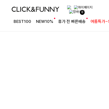
완성도 높은 원피스SET
0
특스트라이프 링클원피스+스트링자켓SET
BEST100
NEW10%
휴가 전 빠른배송
여름특가~