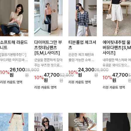
소프트해 라운드
다이어트그만 부
티븐롤업 체크셔
에어핏내추럴 울
니트
츠컷데님팬츠
츠
버뮤다팬츠[S,M
[S,M,L사이즈]
사이즈]
[깔끔기본템추천🤍]
은은한 체크 패턴과
부드러운 터치감과 군
군살을 쫀쫀하게 잡아
롤업 가능한 소매 디
내추럴한 텍스처와 여
더더기 없는 디자인으
주는 부츠컷 핏으로
테일로 다양한 분위기
유로운 와이드핏으로
26,100
24,300
28,900
26,900
로 매일 손이 가는 자
다리 라인을 이쁘고
를 연출하실 수 있어
군살은 자연스럽게 커
10%
10%
원
47,700
원
47,700
원
52,900
원
5
체제작 니트입니다.
깔끔하게 만들어주고
요🌿 차르르 흐르는
버해드리는 버뮤다 팬
10%
10%
원
원
원
자연스럽게 떨어지는
진청 색감으로 더욱
가벼운 소재와 여유로
츠 🤍 깔끔한 허리 디
리뷰 카운트 영역
리뷰 카운트 영역
여유핏과 깔끔한 라운
슬림해보이는 효과를
운 핏으로 단독은 물
테일과 편안한 착용감
리뷰 카운트 영역
리뷰 카운트 영역
드넥으로 단독은 물론
주는 데님팬츠!
론 아우터처럼 툭 걸
으로 데일리부터 출근
이너로도 활용하기 좋
쳐도 멋스러운 데일리
룩까지 산뜻하게 즐기
아요.
셔츠입니다
기 좋은 팬츠예요!