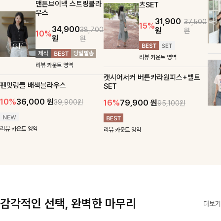
맨튼브이넥 스트링블라
츠SET
우스
31,900
37,500
15%
34,900
원
38,700
원
10%
원
원
리뷰 카운트 영역
리뷰 카운트 영역
캣시어서커 버튼카라원피스+벨트
펜밋링클 배색블라우스
SET
10%
36,000
원
16%
79,900
원
39,900원
95,100원
리뷰 카운트 영역
리뷰 카운트 영역
감각적인 선택, 완벽한 마무리
더보기