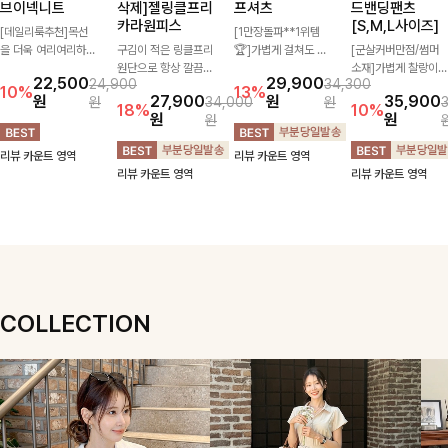
브이넥니트
삭제]젤링클프리
프셔츠
드밴딩팬츠
카라원피스
[S,M,L사이즈]
[데일리룩추천]목선
[1만장돌파**1위템
을 더욱 여리여리하게
구김이 적은 링클프리
🏆]가볍게 걸쳐도 살
[군살커버만점/썸머
연출해주는 브이넥 디
원단으로 항상 깔끔하
아나는 산뜻한 컬러
소재]가볍게 찰랑이는
22,500
29,900
24,900
34,300
자인으로 깔끔한 무드
게 착용 가능하며 일
감, 여름에 딱 맞는 코
원단과 여유로운 와이
10%
13%
원
27,900
원
35,900
원
34,000
원
를 완성해주는 니트
자로 떨어지는 넉넉한
튼 셔츠❤️ 여유 있는
드 핏으로 하루 종일
18%
10%
원
원
원
🤍 부드러운 착용감
핏으로 군살을 완벽히
핏과 스트라이프 패
편안하게 착용하실 수
과 베이직한 실루엣으
커버해주는 원피스에
턴, 자연스러운 실루
있는 팬츠입니다 🖤
리뷰 카운트 영역
리뷰 카운트 영역
로 단독은 물론 다양
요🖤
엣으로 데일리 코디에
✨ 허리 전체 밴딩과
리뷰 카운트 영역
리뷰 카운트 영역
한 아우터와 레이어드
부담 없이 매치된답니
스트링 디테일로 안정
하기 좋아 데일리하게
다:)
감 있는 착용감을 더
즐기기 좋은 아이템이
해드려요!
에요 ✨
COLLECTION