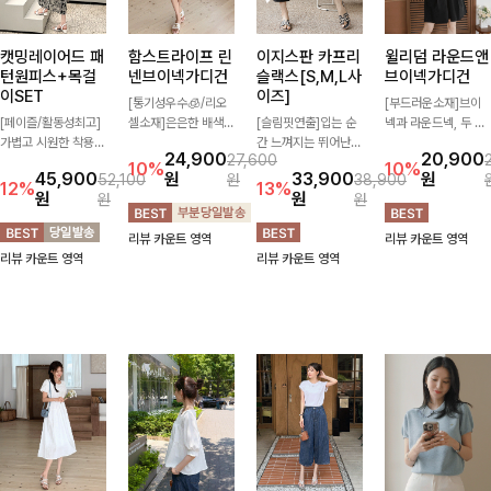
캣밍레이어드 패
함스트라이프 린
이지스판 카프리
윌리덤 라운드앤
턴원피스+목걸
넨브이넥가디건
슬랙스[S,M,L사
브이넥가디건
이SET
이즈]
[통기성우수🧊/리오
[부드러운소재]브이
[페이즐/활동성최고]
셀소재]은은한 배색
[슬림핏연출]입는 순
넥과 라운드넥, 두 가
가볍고 시원한 착용감
스트라이프 패턴으로
간 느껴지는 뛰어난
지 넥 라인 중 취향에
24,900
20,900
27,600
으로 여름 내내 부담
캐주얼하면서도 산뜻
신축성으로 활동량 많
맞게 선택할 수 있는
10%
10%
45,900
원
33,900
원
52,100
원
38,900
없이 즐기기 좋은 라
한 무드 살려주는 니
은 날에도 편안하게
활용도 높은 가디건
12%
13%
원
원
원
원
운드 니트 🤍 베이직
트 가디건 💛 브이넥
🌿 발목이 드러나는
🤍 부드러운 착용감
한 디자인으로 다양한
라인에 슬림하게 떨어
카프리 기장이 다리
과 베이직한 디자인으
리뷰 카운트 영역
리뷰 카운트 영역
하의와 손쉽게 매치되
지는 핏 더해져 단독
라인을 더욱 길고 산
로 단독은 물론 가볍
리뷰 카운트 영역
리뷰 카운트 영역
어 데일리하게 활용하
으로도 여리하고 세련
뜻하게 보여주며, 깔
게 걸쳐 입기 좋아 데
기 좋아요 ✨
되게 입어져요-
끔한 실루엣으로 출근
일리룩부터 출근룩까
룩부터 데일리룩까지
지 다양하게 즐기기
활용도 높게 즐기기
좋은 아이템이에요 ✨
좋습니다