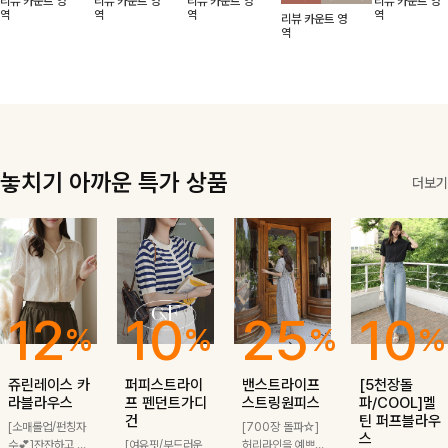
리뷰 카운트 영
리뷰 카운트 영
리뷰 카운트 영
리뷰 카운트 영
적함도 챙겨드려
날에도 편안하게
해도 멋스럽게
핏이 멋스러운,
무드가 느껴져요
역
역
역
역
리뷰 카운트 영
요 :)
착용 가능한 반
스타일링돼요
쾌적하면서 세련
🩶 가볍고 시원
역
팔자켓입니다-!
된 무드의 썸머
한 소재감으로
반팔자켓 -
여름에도 부담
없이 툭 걸치기
좋은 아이템!
놓치기 아까운 특가 상품
더보기
12
10
25
10
%
%
%
%
쥬린레이스 카
퍼피스트라이
밴스트라이프
[5천장돌
라블라우스
프 펜던트가디
스트링원피스
파/COOL]멜
건
틴 퍼프블라우
[소매롤업/펀칭자
[700장 돌파☆]
스
수💕]잔잔하고 고
[여유핏/부드러운
허리라인을 예쁘게