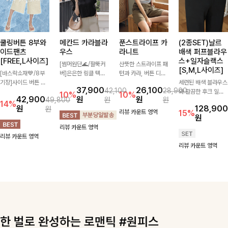
쿨링버튼 8부와
메칸드 카라블라
푼스트라이프 카
(2종SET)날르
이드팬츠
우스
라니트
배색 퍼프블라우
[FREE,L사이즈]
스+일자슬랙스
[썸머원단🌊/팔뚝커
산뜻한 스트라이프 패
[S,M,L사이즈]
[바스락소재💙/8부
버]은은한 링클 텍스
턴과 카라, 버튼 디테
기장]사이드 버튼 디
처와 여유로운 실루엣
일이 어우러져 단정하
세련된 배색 블라우스
37,900
26,100
42,100
28,900
테일이 은은한 포인트
이 만나 내추럴하면서
면서도 세련된 무드를
와 깔끔한 후크 일자
10%
10%
42,900
원
원
49,800
원
원
가 되어주는 와이드
도 세련된 무드를 연
완성해주는 니트 🤍
슬랙스를 함께 구성한
14%
원
128,900
원
팬츠입니다. 여유롭게
출해주는 블라우스-
부드럽고 가벼운 착용
세트입니다. 허리 라
리뷰 카운트 영역
15%
원
떨어지는 실루엣과 가
데일리룩부터 출근룩
감으로 데님부터 슬랙
인을 자연스럽게 살려
리뷰 카운트 영역
볍게 바스락거리는 소
까지 다양하게 활용하
스까지 다양하게 매치
주는 블라우스와 롱한
리뷰 카운트 영역
재감으로 시원하고 편
기 좋은 베이직한 디
하기 좋아 데일리룩부
일자핏 슬랙스가 만나
리뷰 카운트 영역
안하게 즐기기 좋은
자인!
터 출근룩까지 활용도
단정하면서도 고급스
아이템-
높게 즐기기 좋은 아
러운 실루엣을 완성해
이템이에요 ✨
드려요.
한 벌로 완성하는 로맨틱 #원피스