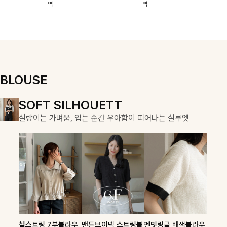
역
역
이에요:)
스에요🖤
돼요
할 수 있어요🤍
여유로운 핏이
만나 편안함은
물론, 고급스러
운 분위기까지
더해드립니다
BLOUSE
DOUBLE THE JOY
SOFT SILHOUETT
COZY ESSENTIAL
함께할 때 더욱 완벽한, 합리적인 선택으로 채우는 즐거움
살랑이는 가벼움, 입는 순간 우아함이 피어나는 실루엣
매일의 일상을 부드럽게 감싸줄 니트 컬렉션
론클디 브이넥니트
칠스트라이프 카라7
셀드펜던트 7부니트
첼스트링 7부블라우
맨튼브이넥 스트링블
펜밋링클 배색블라우