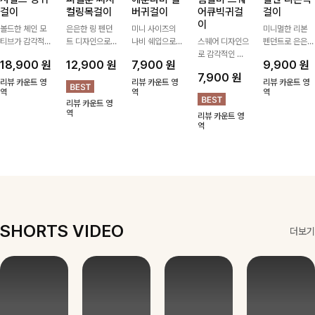
걸이
컬링목걸이
버귀걸이
어큐빅귀걸
걸이
이
볼드한 체인 모
은은한 링 펜던
미니 사이즈의
미니멀한 리본
티브가 감각적인
트 디자인으로
나비 쉐입으로
스퀘어 디자인으
펜던트로 은은한
포인트가 되어주
심플한 POINT,
은은하게 빛을
로 감각적인 무
포인트를 더해주
18,900
원
12,900
원
7,900
원
9,900
원
는 귀걸이- 심플
써지컬스틸 소재
내어줄 이어링,
드를 더했고 그
는 목걸이예요.
7,900
원
하면서도 존재감
로 변색 걱정 없
과하지 않은 포
안에 큐빅을 담
골드, 실버 컬러
리뷰 카운트 영
리뷰 카운트 영
리뷰 카운트 영
있는 디자인으로
역
이 데일리로 착
인트가 되어줘
역
아 더욱 고급스
로 구성돼 어떤
역
리뷰 카운트 영
데일리룩부터 스
용하기 좋아요-
데일리로 착용하
럽게 연출되는
룩에도 부담 없
역
리뷰 카운트 영
타일리시한 포인
기 좋아요:)
귀걸이에요~!
이 매치하기 좋
역
트룩까지 다양하
아요
게 매치하기 좋
은 아이템💎
SHORTS VIDEO
더보기