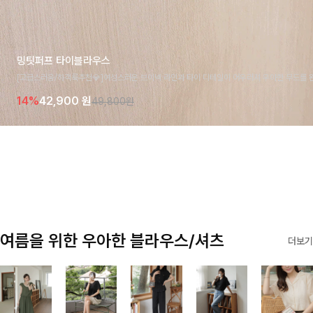
밍팃퍼프 타이블라우스
[고급스러움/하객룩추천💎]여성스러운 브이넥 라인과 타이 디테일이 어우러져 우아한 무드를 
라우스 🤍 여유로운 7부 소매로 편안하게 착용되며 데일리룩부터 출근룩, 하객룩까지 세련된
14%
42,900
원
49,800원
기 좋은 아이템이에요
여름을 위한 우아한 블라우스/셔츠
더보기