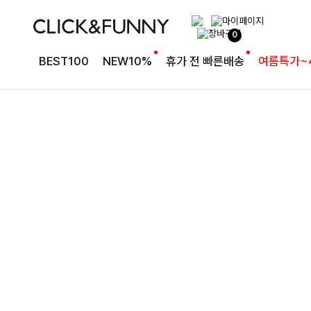
여유로운 핏의 코튼 팬츠
0
라인보정핏 절개코튼와이드팬츠[S,M,L사이즈]
BEST100
NEW10%
휴가 전 빠른배송
여름특가~