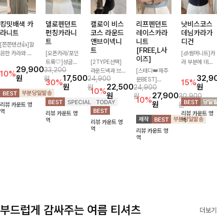
킹밋배색 카
델로펜던트
캘로이 비스
리프펜던트
낫비스코스
라니트
펀칭카라니
코스 라운드
레이스카라
데님카라가
트
앤브이넥니
니트
디건
[쫀쫀텐션👍]깔
트
[FREE,L사
끔한 카라와 반
[오픈카라/포인
[🧊썸머니트]카
이즈]
오픈 디자인이
트룩🤍]성글한
[2TYPE선택]
라 부분에 데님
29,900
33,200
만나 하나만 입
짜임으로 시원한
라운드넥과 브이
[스테디👑재주
배색으로 레이어
10%
원
17,500
32,9
원
24,900
어도 완성도 높
통기성 느껴지는
넥 두 가지 디자
문BEST]
드한 듯한 느낌
30%
15%
원
22,500
원
원
24,900
은 스타일링을
카라 니트! 내추
인으로 취향에
사랑스러움 가득
을 주며 비스코
10%
원
27,900
원
30,900
연출해드려요 부
럴하게 떨어지는
맞게 선택 가능
담은 카라 니트
스 혼방 소재로
10%
원
원
리뷰 카운트 영
담 없이 즐기기
여유핏에 오픈
한 베이직 니트
에 펜던트 포인
시원쾌적하게 즐
역
리뷰 카운트 영
리뷰 카운트 영
좋은 데일리 니
카라 디테일 더
🤍 깔끔한 실루
트까지 톡-톡 얼
길 수 있는 가디
역
역
리뷰 카운트 영
트로 어디에나
해져 꾸안꾸 무
엣과 부드러운
굴을 밝혀주는
건이에요~!
역
리뷰 카운트 영
손쉽게 매치됩니
드로 즐기기 좋
착용감으로 단독
컬러와 함께 해
역
다
아요-
은 물론 이너까
요-
지 활용도 높게
즐기기 좋아요
✨
부드럽게 감싸주는 여름 티셔츠
더보기