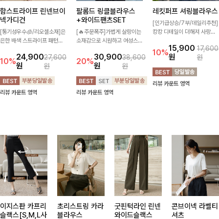
함스트라이프 린넨브이
팔롬드 링클블라우스
레킷퍼프 셔링블라우스
넥가디건
+와이드팬츠SET
[인기급상승/7부/데일리추천]
[통기성우수🧊/리오셀소재]은
[🔥주문폭주]가볍게 살랑이는
캉캉 디테일이 더해져 사랑스
은한 배색 스트라이프 패턴으
소재감으로 시원하고 여성스럽
럽고 풍성한 실루엣을 완성해
15,900
17,600
로 캐주얼하면서도 산뜻한 무
게 입어지는 블라우스+팬츠 세
주는 블라우스 🤍 가볍게 퍼지
10%
24,900
30,900
원
27,600
38,600
원
드 살려주는 니트 가디건 💛
트 🖤 허리 밴딩 디테일로 편
는 핏으로 체형을 자연스럽게
10%
20%
원
원
원
원
브이넥 라인에 슬림하게 떨어
안하면서도 자연스럽게 라인
커버해주며 여성스럽게 즐기기
지는 핏 더해져 단독으로도 여
잡아주어 꾸안꾸 무드로 멋스
좋아요 ✨
리뷰 카운트 영역
리하고 세련되게 입어져요-
럽게 완성!
리뷰 카운트 영역
리뷰 카운트 영역
이지스판 카프리
초리스트링 카라
굿핀턱라인 린넨
콘브이넥 라벨티
슬랙스[S,M,L사
블라우스
와이드슬랙스
셔츠