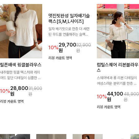
릴픈배색 링클블라우스
멋진핏완성 일자배기슬
럽틸스퀘어 리본블라우
랙스[S,M,L사이즈]
스
내추럴한 링클 텍스처와 레이
어드 밑단 디테일이 심플한 디
일자 배기핏으로 한층 더 세련
스퀘어넥과 롱 리본 디테일이
자인에 포인트를 더해주며, 가
된 무드를 연출해주는 슬랙스
여성스러운 분위기를 한층 더
28,800
31,900
볍게 툭 입기만 해도 멋스러운
입니다. 차분한 핏감과 롱한 기
해주는 블라우스입니다. 자연
10%
원
29,700
44,100
원
32,900
48,900
스타일을 완성해드려요- 여유
장으로 상의를 어떤 스타일과
스럽게 잡힌 셔링과 봉긋한 소
10%
10%
원
원
원
원
로운 핏으로 군살은 자연스럽
매치해도 멋스럽게 완성돼요.
매가 여리한 실루엣을 연출해
리뷰 카운트 영역
게 커버해주고, 편안한 착용감
특별한 날은 물론 데일리룩으
리뷰 카운트 영역
리뷰 카운트 영역
까지 더해 손이 자주 가는 데일
로도 부담 없이 즐기기 좋아요
리 아이템이랍니다🤍
🎀