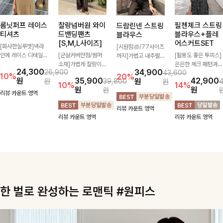
롬닛퍼프 레이스
찰랑넘버원 와이
필첸체크 스트링
드람린넨 스트링
티셔츠
드밴딩팬츠
블라우스+플레
블라우스
[S,M,L사이즈]
어스커트SET
[화사한실루엣]넥라
[시원함🧊/77사이즈
인에 레이스 디테일로
[군살커버만점/썸머
[활용도 좋은 투피스]
까지]가볍고 내추럴한
여성스러운 분위기를
소재]가볍게 찰랑이는
은은한 체크 패턴과
텍스처가 돋보이는 블
24,300
34,900
26,900
43,600
더했으며 풍성한 퍼프
원단과 여유로운 와이
허리 스트링 디테일이
라우스로, 답답함 없
10%
20%
원
35,900
42,900
원
원
39,800
원
소매로 군살을 숨겨주
드 핏으로 하루 종일
어우러진 투피스 세트
는 슬릿 카라 디자인
10%
14%
원
원
원
는 동시에 러블리한
편안하게 착용하실 수
입니다. 여유로운 상
이 얼굴선을 더욱 시
리뷰 카운트 영역
무드를 극대화시킨 티
있는 팬츠입니다 🖤
의와 풍성하게 퍼지는
원하게 연출해드립니
리뷰 카운트 영역
셔츠에요🤍
✨ 허리 전체 밴딩과
롱스커트가 자연스러
다 🤍🌿
리뷰 카운트 영역
리뷰 카운트 영역
스트링 디테일로 안정
운 체형 커버는 물론,
감 있는 착용감을 더
단품으로도 다양하게
해드려요!
활용하기 좋아요🖤
한 벌로 완성하는 로맨틱 #원피스