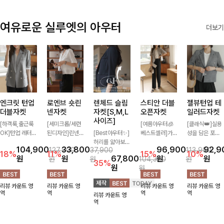
여유로운 실루엣의 아우터
더보기
엔크릿 턴업
로엔브 숏린
렌체드 슬림
스티안 더블
젤뷰턴업 테
더블자켓
넨자켓
자켓[S,M,L
오픈자켓
일러드자켓
사이즈]
[하객룩,출근룩
[세미크롭/세련
[여름아우터🧊
[클래식👑]실용
OK]턴업 레터링
된디자인]린넨
[Best아우터✨]
베스트셀러]가
성을 담은 포켓
포인트로 센스
이 블렌딩된 가
허리를 얇아보이
볍게 툭 걸쳐도
에 버튼과 소매
104,900
33,800
96,900
92,9
127,900
37,900
113,900
있게 완성된 썸
볍고 드라이한
게 만들어줄 슬
멋스러운 무드가
턴업 디테일로
18%
11%
15%
10%
원
원
67,800
원
원
원
원
104,300
원
머 자켓, 더블버
소재감으로 한여
림핏! 깔끔하고
살아나는 썸머
멋을 더했으며
35%
원
원
튼 디자인으로
름에도 부담 없
단정한 핏으로
오픈자켓✨ 백
유연한 소재로
깔끔하고 세련된
이 툭 걸치기 좋
고급스러운 분위
슬릿 디테일로
자연스러운 실루
리뷰 카운트 영
리뷰 카운트 영
리뷰 카운트 영
리뷰 카운트 영
무드가 느껴져요
은 반팔 자켓, 크
기를 연출시켜줄
착용감이 편안하
엣을 연출해주는
역
역
역
역
리뷰 카운트 영
🩶 가볍고 시원
롭에 가까운 깔
아우터로 데일리
며 깔끔한 핏과
아우터에요~!
역
한 소재감으로
끔한 기장감과
로도, 특별한 날
은은한 결감으로
여름에도 부담
단정한 테일러드
에도 걸치기 좋
데일리부터 출근
없이 툭 걸치기
카라 디테일이
답니다!
룩까지 센스 있