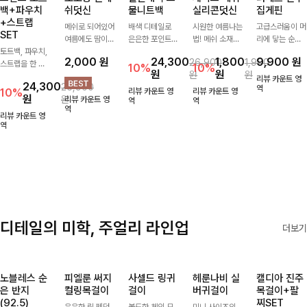
백+파우치
쉬덧신
물니트백
실리콘덧신
집게핀
+스트랩
메쉬로 되어있어
배색 디테일로
시원한 여름나는
고급스러움이 머
SET
여름에도 땀이
은은한 포인트를
법! 메쉬 소재배
리에 닿는 순간,
토트백, 파우치,
차지않게~! 발걸
더한 그물 니트
색으로 상쾌한
하나만으로 달라
2,000
원
24,300
1,800
9,900
원
26,900
1,900
스트랩을 한 번
음도 당당해지세
백 🤍 가볍고 내
착용감을 선사하
지는 그 날의 분
10%
10%
원
원
원
원
에 드리는
요:-)
추럴한 무드로
는 덧신이에요:)
위기를 느껴보세
리뷰 카운트 영
24,300
26,900
ITEM활용도 높
썸머 시즌 데일
요:)
역
10%
리뷰 카운트 영
리뷰 카운트 영
원
원
리뷰 카운트 영
게 어디에든 다
리하게 들기 좋
역
역
역
양하게 즐겨주세
아요
리뷰 카운트 영
요 ;)
역
디테일의 미학, 주얼리 라인업
더보기
노블레스 순
피엘룬 써지
사셀드 링귀
헤룬나비 실
캘디아 진주
은 반지
컬링목걸이
걸이
버귀걸이
목걸이+팔
(92.5)
찌SET
은은한 링 펜던
볼드한 체인 모
미니 사이즈의