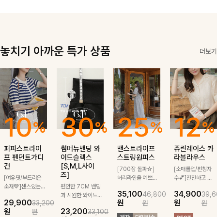
좋은 아이템!
더해져 데일리룩
게 매치돼요
은 물론 출근룩
까지 세련된 무
드로 완성해줘요
🤍
놓치기 아까운 특가 상품
더보기
10
30
25
12
%
%
%
%
퍼피스트라이
썸머뉴밴딩 와
밴스트라이프
쥬린레이스 카
프 펜던트가디
이드슬랙스
스트링원피스
라블라우스
건
[S,M,L사이
[700장 돌파☆]
[소매롤업/펀칭자
즈]
[여유핏/부드러운
허리라인을 예쁘게
수💕]잔잔하고 고
소재💙]센스있는
편안한 7CM 밴딩
잡아주는 스트링과
급스러운 자수 디
35,100
34,900
46,800
39,6
스트라이프 패턴에
과 시원한 와이드
깔끔한 스트라이프
테일이 사랑스러운
29,900
원
원
33,200
원
원
귀여운 퍼피 펜던
구김 제로 슬랙스
패턴에 링클프리!
블라우스-페미닌
원
23,200
원
33,100
트로 포인트를 선
로 여름 잡아보자 !
💙플레어지는 롱한
하면서 여리한 무