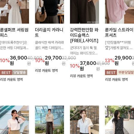
룬셀퍼프 셔링원
더리골지 카라니
강력한편안함 와
룬카일 스트라이
피스
트
이드슬랙스
프셔츠
[FREE,L사이즈]
[데이트룩추천🩷]은
클래식한 배색 카라와
[1만장돌파**1위템
은한 셔링 디테일과
골드 버튼 디테일이
군더더기 없이 툭 떨
🏆]가볍게 걸쳐도 살
퍼프 소매가 어우러져
세련된 포인트를 더해
어지는 와이드핏으로
아나는 산뜻한 컬러
36,900
29,700
29,900
40,900
32,900
사랑스러운 무드를 완
주는 니트입니다. 세
세련된 실루엣을 완성
감, 여름에 딱 맞는 코
10%
10%
13%
원
원
37,800
원
원
원
41,900
성해주는 원피스🤍
로 골지 짜임이 슬림
해주는 슬랙스입니다.
튼 셔츠❤️ 여유 있는
10%
원
원
허리 스모크 밴딩이
한 실루엣을 연출해
깔끔한 디자인과 롱한
핏과 스트라이프 패
리뷰 카운트 영역
슬림한 실루엣을 연출
단정하면서도 여성스
기장감으로 다리가 길
턴, 자연스러운 실루
리뷰 카운트 영역
리뷰 카운트 영역
리뷰 카운트 영역
해주며, 자연스럽게
러운 무드를 완성해드
어 보이고 뒷밴딩으로
엣으로 데일리 코디에
퍼지는 플레어 라인으
려요.
편안하기까지-
부담 없이 매치된답니
로 여성스럽고 편안하
다:)
게 즐기기 좋아요