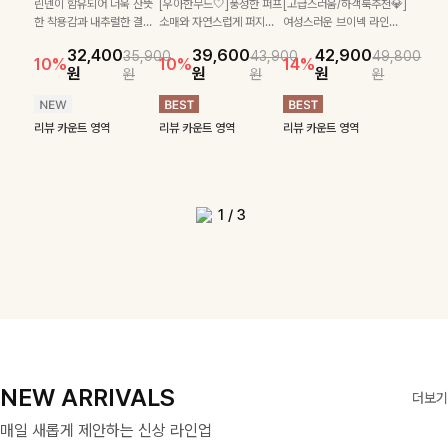
SET
린넨이 함유되어 더욱 산뜻
[우아한무드🤍]풍성한 퍼프
[고급스러움/하객룩추천💎]
[여름코디추천👍]뷔스티에
[데일리부터 여행룩까지]감
게 착용되는 니트예요🧶 세
스트라이프 패턴으로 데일
카라, 버튼 디테일이 어우
한 착용감과 내추럴한 결감
소매와 자연스럽게 퍼지는
여성스러운 브이넥 라인과
[활용도 좋은 투피스]은은한
원피스와 티셔츠가 세트로 구
각적인 레터링 티셔츠와 플레
24,300
26,900
로 골지 짜임 디테일이 슬
리룩에 포인트를 더해줄 아
러져 단정하면서도 세련된
이 매력적인 블라우스예요
플레어 실루엣이 여성스러
타이 디테일이 어우러져 우
10%
체크 패턴과 허리 스트링 디
성되어 코디 고민 없이 완성
어 핏 반바지가 함께 구성된
원
31,900
26,100
원
35,400
28,900
32,400
39,600
42,900
림한 실루엣을 연출해주며,
이템입니다 카라넥 디자인
무드를 완성해주는 니트 🤍
35,900
43,900
49,800
🌿 밑단 스트링 디테일로 핏
운 무드를 완성해주는 블라
아한 무드를 완성해주는 7
10%
10%
39,900
29,900
46,300
36,400
10%
10%
14%
테일이 어우러진 투피스 세트
도 높은 스타일링을 연출해주
세트 아이템으로, 편안하면서
원
원
14%
18%
원
원
원
원
원
부드러운 신축성까지 더해
으로 깔끔한 이미지로 만들
부드럽고 가벼운 착용감으
원
원
원
을 취향에 맞게 연출할 수
우스 🤍 체형을 자연스럽게
부 블라우스 🤍 여유로운 7
42,900
원
원
49,800
원
원
입니다. 여유로운 상의와 풍
는 아이템 🤍 레이어드한 듯
도 캐주얼한 꾸안꾸룩을 완성
14%
져 데일리로 즐기기 좋답니
어 주는 7부 니트입니다 ~
로 데님부터 슬랙스까지 다
있어 더욱 멋스럽고, 가볍게
커버해주며 걸을 때마다 살
부 소매로 편안하게 착용되
원
원
성하게 퍼지는 롱스커트가 자
센스 있는 무드로 데일리하게
해드립니다 ✨🩵
리뷰 카운트 영역
다🤍
양하게 매치하기 좋아 데일
툭 걸쳐도 분위기 있는 데일
랑이는 핏으로 데일리룩부
며 데일리룩부터 출근룩, 하
연스러운 체형 커버는 물론,
편안하게 즐기기 좋아요 ✨
리뷰 카운트 영역
리뷰 카운트 영역
리룩부터 출근룩까지 활용
리뷰 카운트 영역
리뷰 카운트 영역
리뷰 카운트 영역
리룩을 완성해 드려요 🤎
터 데이트룩까지 화사하게
객룩까지 세련된 스타일링
리뷰 카운트 영역
리뷰 카운트 영역
단품으로도 다양하게 활용하
도 높게 즐기기 좋은 아이
즐기기 좋은 아이템이에요
을 연출하기 좋은 아이템이
리뷰 카운트 영역
기 좋아요🖤
템이에요 ✨
✨
에요
1
/
3
NEW ARRIVALS
더보기
매일 새롭게 제안하는 신상 라인업