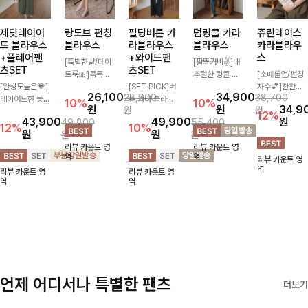
제딧레이어
랑도브 펀칭
필딩버튼 카
덤링클 카라
쥬린레이스
드 블라우스
블라우스
라블라우스
블라우스
카라블라우
+플레어팬
+와이드팬
스
[특별한날/데이
[팔뚝커버✌]내
츠SET
츠SET
트룩🎀]독특한
추럴한 링클 텍
[소매롤업/펀칭
[완성도높은💗]
펀칭 패턴으로
[SET PICK]버
스처로 분위기
자수💕]잔잔하
26,100
34,900
28,900
38,700
레이어드한 듯
시원해보이면서
튼 카라 블라우
있게 입어지는
고 고급스러운
10%
10%
원
원
34,9
원
원
자연스러운 나시
로맨틱한 무드를
스와 팬츠, 스트
블라우스🖤 브
자수 디테일이
12%
43,900
49,900
원
49,800
55,400
와 버튼 원피스
선사하는 블라우
랩까지 구성된
이넥 카라 디자
사랑스러운 블라
12%
10%
원
원
원
원
가 함께 구성된
스:) 풍성한 퍼프
활용도 높은 3
인에 여유로운
우스-페미닌하
리뷰 카운트 영
리뷰 카운트 영
세트 아이템입니
소매와 밑단 셔
종 세트 🤍 코디
소매핏 더해져
면서 여리한 무
역
역
리뷰 카운트 영
다. 코디 고민 없
링으로 스타일을
걱정 없이 한 번
여리하면서도 시
드로 즐겨지는
역
리뷰 카운트 영
리뷰 카운트 영
이 한 벌만으로
더했어요
에 완성도 있는
원한 무드로 즐
ITEM
역
역
도 내추럴하면서
스타일링을 연출
기기 좋아요-
여성스러운 썸머
할 수 있어 데일
룩 완성!
리하게 즐기기
좋아요 ✨
언제 어디서나 특별한 팬츠
더보기