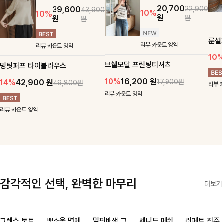
20,700
22,900
39,600
43,900
10%
10%
원
원
원
원
룬셀
리뷰 카운트 영역
리뷰 카운트 영역
10
브쉘모달 프린팅티셔츠
밍팃퍼프 타이블라우스
10%
16,200
원
17,900원
14%
42,900
원
49,800원
리뷰 
리뷰 카운트 영역
리뷰 카운트 영역
감각적인 선택, 완벽한 마무리
더보기
그렌스 토트
뽀소옹 면메
밀핀배색 그
세니드 메쉬
러페트 진주