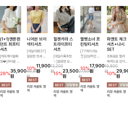
(1+1)앤튼펜
니어븐 브이
힐첸카라 스
멜빵소녀 프
파앤트 체크
던트 퍼프티
넥티셔츠
트라이프티
린팅티셔츠
셔츠+나시
셔츠
셔츠
SET
[데일리BEST]
[77까지가능
[하트케이블짜
깔끔한 핏과 디
[데일리룩추천
👌]감성적인 일
조화로운 컬러
임❤️]무더운 여
자인에 슬라브
✨]깔끔한 오픈
러스트 프린팅과
배색으로 감각적
11,900
17,900
13,200
19,800
름 사랑스러운
소재로 밋밋함
카라넥과 조화로
여유로운 오버핏
이면서 단독부터
10%
10%
35,900
원
23,500
원
29,9
49,800
원
27,600
원
낭만같은 티셔츠
없이 착용 가능
운 배색이 들어
이 만나 편안하
세트까지 활용도
28%
15%
10%
원
원
원
원
원
소재감에서 주는
하며 심플하게
간 스트라이프
면서도 캐주얼한
높게 즐기는 셔
포인트와 금장으
입어도 좋고 레
패턴으로 단정하
무드를 완성해주
츠+나시 SET!
리뷰 카운트 영
리뷰 카운트 영
로 고급스러움도
이어드해서 입어
고 캐주얼한 무
는 티셔츠! 데일
캐주얼한 감성으
역
역
리뷰 카운트 영
리뷰 카운트 영
리뷰 카운트 영
놓치지 말아요♥
도 좋은 데일리
드를 선사하는
리룩부터 꾸안꾸
로 대충 입어도
역
역
역
티셔츠에요~!
반팔 티셔츠에
룩까지 부담 없
이쁜 ITEM 💛
요:)
이 즐기기 좋아
요-