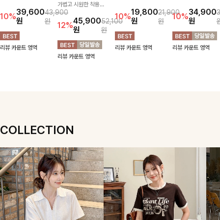
스럽게 퍼지는 플레어
가볍고 시원한 착용감
지 넥 라인 중 취향에
위기 있게 입어지는
39,600
19,800
34,900
43,900
21,900
실루엣이 여성스러운
으로 여름 내내 부담
맞게 선택할 수 있는
블라우스🖤 브이넥
10%
10%
10%
원
45,900
원
원
원
52,100
원
무드를 완성해주는 블
없이 즐기기 좋은 라
활용도 높은 가디건
카라 디자인에 여유로
12%
원
원
라우스 🤍 체형을 자
운드 니트 🤍 베이직
🤍 부드러운 착용감
운 소매핏 더해져 여
연스럽게 커버해주며
한 디자인으로 다양한
과 베이직한 디자인으
리하면서도 시원한 무
리뷰 카운트 영역
리뷰 카운트 영역
리뷰 카운트 영역
걸을 때마다 살랑이는
하의와 손쉽게 매치되
로 단독은 물론 가볍
드로 즐기기 좋아요-
리뷰 카운트 영역
핏으로 데일리룩부터
어 데일리하게 활용하
게 걸쳐 입기 좋아 데
데이트룩까지 화사하
기 좋아요 ✨
일리룩부터 출근룩까
게 즐기기 좋은 아이
지 다양하게 즐기기
템이에요 ✨
좋은 아이템이에요 ✨
COLLECTION