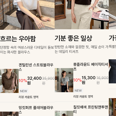
가
기분 좋은 일상
흐르는 우아함
특별
탄탄한 소재와 깔끔한 핏, 매일 손이 가
단정함 속의 여성스러운 디테일이 돋보
는 데일리 티셔츠
이는 화사한 블라우스
몽즐라운드 베이직티셔
겐틸린넨 스트링블라우
츠
스
15,300
16,900
32,400
35,900
10%
10%
원
원
원
원
리뷰 카운트 영역
리뷰 카운트 영역
칠킷배색 프린팅맨투맨
밍킷퍼프 플레어블라우
티
스