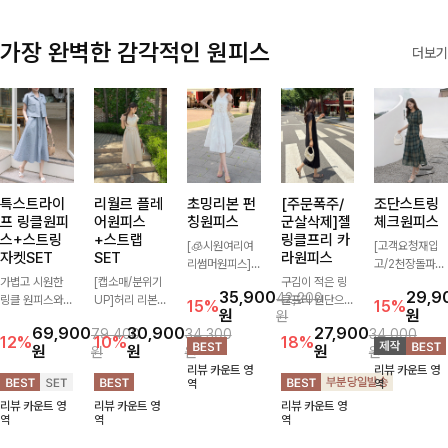
가장 완벽한 감각적인 원피스
더보기
특스트라이
리월르 플레
초밍리본 펀
[주문폭주/
조단스트링
프 링클원피
어원피스
칭원피스
군살삭제]젤
체크원피스
스+스트링
+스트랩
링클프리 카
[🧊시원여리여
[고객요청재입
자켓SET
SET
라원피스
리썸머원피스]
고/2천장돌파
가볍고 시원한
[캡소매/분위기
섬세한 펀칭 디
구김이 적은 링
💚]하나만 툭 착
35,900
29,9
42,200
링클 원피스와
UP]허리 리본
테일과 리본 포
클프리 원단으로
용해줘도 스타일
15%
15%
원
원
원
스트링 자켓이
스트랩이 세트로
인트가 어우러져
항상 깔끔하게
리시해 보이는
69,900
30,900
27,900
79,400
34,300
34,000
세트로 구성되어
구성되어 여성스
사랑스러운 무드
착용 가능하며
휘뚜루 마뚜루
12%
10%
18%
원
원
원
원
원
원
코디 고민 없이
럽고 우아한 실
를 더한 원피스
일자로 떨어지는
아이템 ~ ! 인생
리뷰 카운트 영
리뷰 카운트 영
완성도 높은 스
루엣을 완성해주
🤍 여리하게 퍼
넉넉한 핏으로
샷 건질 수 있는
역
역
타일링을 연출해
는 원피스- 자연
지는 실루엣으로
군살을 완벽히
세련된 무드의
리뷰 카운트 영
리뷰 카운트 영
리뷰 카운트 영
주는 아이템 🤍
스럽게 퍼지는
로맨틱하고 여성
커버해주는 원피
체크 패턴이 들
역
역
역
따로 또 같이 활
플레어 라인과
스럽게 연출돼요
스에요🖤
어간 원피스 : )
용하기 좋아 실
깔끔한 핏이 어
✨