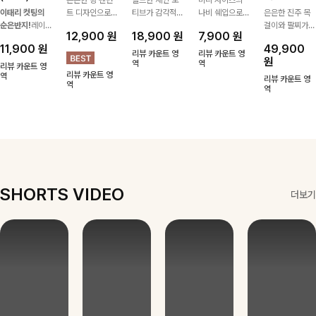
이태리 컷팅의
트 디자인으로
티브가 감각적인
나비 쉐입으로
은은한 진주 목
순은반지!
레이
심플한 POINT,
포인트가 되어주
은은하게 빛을
걸이와 팔찌가
12,900
원
18,900
원
7,900
원
어드 하기 좋은
써지컬스틸 소재
는 귀걸이- 심플
내어줄 이어링,
세트로 구성되어
11,900
원
49,900
반지에요!고급스
로 변색 걱정 없
하면서도 존재감
과하지 않은 포
한 번에 완성도
리뷰 카운트 영
리뷰 카운트 영
원
러운 컬러감과
이 데일리로 착
있는 디자인으로
역
인트가 되어줘
역
높은 스타일링을
리뷰 카운트 영
리뷰 카운트 영
디테일로 강추에
역
용하기 좋아요-
데일리룩부터 스
데일리로 착용하
연출해주는 아이
리뷰 카운트 영
역
요^^
타일리시한 포인
기 좋아요:)
템 🤍 데일리룩
역
트룩까지 다양하
부터 하객룩, 모
게 매치하기 좋
임룩까지 우아한
은 아이템💎
포인트를 더해주
며 따로 또는 함
께 다양하게 활
용하기 좋아요
✨
SHORTS VIDEO
더보기