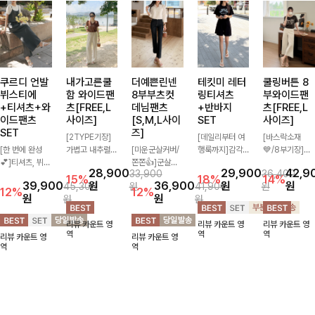
쿠르디 언발
내가고른쿨
더예쁜린넨
테킷미 레터
쿨링버튼 8
뷔스티에
함 와이드팬
8부부츠컷
링티셔츠
부와이드팬
+티셔츠+와
츠[FREE,L
데님팬츠
+반바지
츠[FREE,L
이드팬츠
사이즈]
[S,M,L사이
SET
사이즈]
SET
즈]
[2TYPE기장]
[데일리부터 여
[바스락소재
[한 번에 완성
가볍고 내추럴한
[미운군살커버/
행룩까지]감각
💙/8부기장]사
💕]티셔츠, 뷔스
소재감으로 여름
쫀쫀👍]군살을
적인 레터링 티
이드 버튼 디테
28,900
29,900
42,9
33,900
36,400
티에, 팬츠까지
시즌 시원하게
잡아주는 깔끔한
셔츠와 플레어
일이 은은한 포
15%
18%
14%
39,900
원
36,900
원
원
45,300
원
41,900
원
한 번에 구성된
즐기기 좋은 와
부츠컷 핏에 발
핏 반바지가 함
인트가 되어주는
12%
12%
원
원
원
원
실속 있는 3피
이드 팬츠! 허리
목이 드러나는
께 구성된 세트
와이드 팬츠입니
스 세트 🖤 따로
밴딩과 스트링
8부 기장으로
아이템으로, 편
다. 여유롭게 떨
리뷰 카운트 영
리뷰 카운트 영
리뷰 카운트 영
또 같이 활용하
디테일로 편안한
다리를 슬림하고
안하면서도 캐주
어지는 실루엣과
역
역
역
리뷰 카운트 영
리뷰 카운트 영
기 좋아 코디 걱
착용감을 더했으
길어보이게 만들
얼한 꾸안꾸룩을
가볍게 바스락거
역
역
정 없이 데일리
며, 여유롭게 떨
어주며 생지 소
완성해드립니다
리는 소재감으로
하게 즐기기 좋
어지는 와이드핏
재로 멋을 더한
✨🩵
시원하고 편안하
아요 ✨
이 군살을 자연
데님팬츠에요~!
게 즐기기 좋은
스럽게 커버해준
아이템-
답니다:)