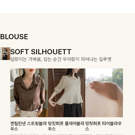
용적이며, 스트
우러져 단정하면
링 디테일로 다
서도 여리한 무
양한 핏을 연출
드로 입어져✨
할 수 있어 데일
리부터 여행룩까
지 멋스럽게 즐
BLOUSE
기기 좋아요 ✨
DOUBLE THE JOY
SOFT SILHOUETT
COZY ESSENTIAL
함께할 때 더욱 완벽한, 합리적인 선택으로 채우는 즐거움
살랑이는 가벼움, 입는 순간 우아함이 피어나는 실루엣
매일의 일상을 부드럽게 감싸줄 니트 컬렉션
폴딘울 골지유넥니트
칠스트라이프 카라7
푼스트라이프 카라니
겐틸린넨 스트링블라
밍킷퍼프 플레어블라
밍팃퍼프 타이블라우
필첸체크 스트링블라
캠릿리본 뷔스티에원
테킷미 레터링티셔츠
부니트
트
우스
우스
스
은은하게 더해진 울 함유
우스+플레어스커트
피스+티셔츠SET
+반바지SET
소재로 포근하면서도 가볍
[골드버튼/클래식무드🤍]
산뜻한 스트라이프 패턴과