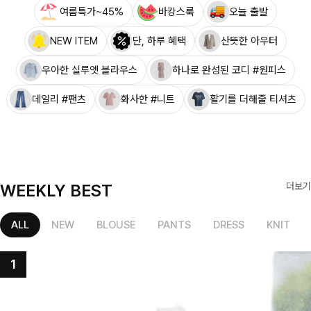
여름특가~45%
바캉스룩
오늘 출발
NEW ITEM
단, 하루 혜택
산뜻한 아우터
우아한 실루엣 블라우스
하나로 완성된 코디 #원피스
데일리 #팬츠
화사한 #니트
활기를 더해줄 티셔츠
WEEKLY BEST
더보기
ALL
NEW
BLOUSE
PANTS
DRESS
KNIT