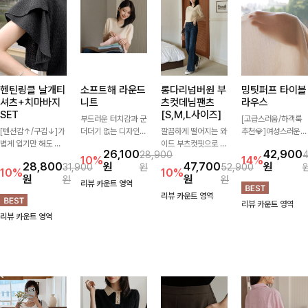
헨틴링클 날개티
소프트해 라운드
롱다리넘버원 부
밍팃퍼프 타이블
셔츠+치마바지
니트
츠컷데님팬츠
라우스
SET
[S,M,L사이즈]
부드러운 터치감과 군
[고급스러움/하객룩
[텐션감↑/구김↓]가
더더기 없는 디자인으
깔끔하게 떨어지는 와
추천💎]여성스러운
볍게 입기만 해도 코
로 매일 손이 가는 자
이드 부츠컷핏으로 다
브이넥 라인과 타이
26,100
42,900
28,900
디가 완성되는 세트
체제작 니트입니다.
리 라인을 길어 보이
디테일이 어우러져 우
10%
14%
28,800
원
47,700
원
31,900
원
52,900
아이템으로, 자연스럽
자연스럽게 떨어지는
게 연출해주는 데님
아한 무드를 완성해주
10%
10%
원
원
원
원
게 퍼지는 프릴 날개
여유핏과 깔끔한 라운
팬츠입니다. 은은한
는 7부 블라우스 🤍
리뷰 카운트 영역
소매가 우아한 포인트
드넥으로 단독은 물론
워싱이 더해져 캐주얼
여유로운 7부 소매로
리뷰 카운트 영역
리뷰 카운트 영역
를 더해드립니다💕
이너로도 활용하기 좋
하면서도 세련된 분위
편안하게 착용되며 데
리뷰 카운트 영역
잔잔한 링클 텍스처
아요.
기를 완성하며, 데일
일리룩부터 출근룩,
소재와 편안한 허리밴
리하게 손이 자주 가
하객룩까지 세련된 스
딩으로 하루 종일 산
요-
타일링을 연출하기 좋
뜻하고 쾌적하게 즐겨
은 아이템이에요
보세요!