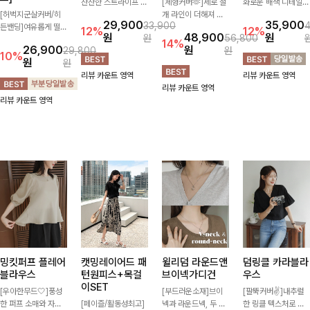
잔잔한 스트라이프 패
[체형커버🫶]세로 절
화로운 배색 디테일로
[허벅지군살커버/히
턴과 버튼 포인트가
개 라인이 더해져 다
스타일을 더한 원피
29,900
35,900
33,900
든밴딩]여유롭게 떨어
더해져 캐주얼하면서
리 라인을 더욱 길고
스! 스트링이 내장되
12%
12%
원
48,900
원
원
56,800
지는 와이드핏과 부담
도 세련된 무드를 연
슬림하게 연출해주는
어있어 여리여리한 라
14%
26,900
원
29,800
원
없는 5부 기장으로 편
출해주는 니트- 가볍
5부 데님 반바지 🤍
인을 만들어주고 넉넉
10%
원
원
안하게 즐기기 좋은
고 부드러운 착용감으
부담 없는 기장과 여
한 포켓으로 실용성까
리뷰 카운트 영역
리뷰 카운트 영역
데님 팬츠 ✨ 빈티지
로 단독은 물론 데일
유로운 핏으로 편안하
지 갖췄어요:)
리뷰 카운트 영역
한 워싱감이 더해져
리룩으로 활용하기 좋
게 착용되며 다양한
리뷰 카운트 영역
캐주얼하면서도 트렌
은 아이템!
상의와 손쉽게 매치되
디한 무드로 연출
어 데일리부터 휴가룩
까지 활용도 높게 즐
기기 좋아요 d
밍킷퍼프 플레어
캣밍레이어드 패
윌리덤 라운드앤
덤링클 카라블라
블라우스
턴원피스+목걸
브이넥가디건
우스
이SET
[우아한무드🤍]풍성
[부드러운소재]브이
[팔뚝커버✌]내추럴
한 퍼프 소매와 자연
[페이즐/활동성최고]
넥과 라운드넥, 두 가
한 링클 텍스처로 분