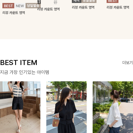
원
원
사하는 니트 가디
기장감까지 완벽한
드로 즐겨지는
리뷰 카운트 영역
리뷰 카운트 영역
건을 소개할게요 :)
데일리 원피스:B
ITEM
리뷰 카운트 영역
리뷰 카운트 영역
BEST ITEM
더보기
지금 가장 인기있는 아이템