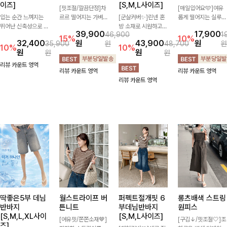
이즈]
[S,M,L사이즈]
[핏조절/깔끔단정]차
[매일입어요🩵]여유
입는 순간 느껴지는
르르 떨어지는 가벼운
[군살커버✨]린넨 혼
롭게 떨어지는 실루엣
뛰어난 신축성으로 활
소재감으로 시원하고
방 소재로 시원하고
과 깔끔한 브이넥 디
39,900
17,900
46,900
1
동량 많은 날에도 편
쾌적하게 즐기기 좋은
쾌적하게 즐기기 좋은
자인으로 데일리하게
15%
10%
32,400
원
43,900
원
35,900
원
48,700
원
안하게🌿 발목이 드
카라 블라우스- 심플
와이드 슬랙스입니다.
즐기기 좋은 티셔츠-
10%
10%
원
원
원
원
러나는 카프리 기장이
한 디자인에 클래식한
핀턱 디테일과 여유로
소매 라벨 디테일이
다리 라인을 더욱 길
카라와 버튼 디테일을
운 와이드 핏이 더해
은은한 포인트를 더해
리뷰 카운트 영역
리뷰 카운트 영역
리뷰 카운트 영역
고 산뜻하게 보여주
더해 데일리부터 오피
져 길고 멋스러운 실
심플하면서도 센스 있
리뷰 카운트 영역
며, 깔끔한 실루엣으
스룩까지 활용도 높게
루엣을 완성해드려
는 스타일을 완성해드
로 출근룩부터 데일리
입기 좋아-
요-
려요!
룩까지 활용도 높게
즐기기 좋습니다
딱좋은5부 데님
월스트라이프 버
퍼펙트절개핏 6
롱츠배색 스트링
반바지
튼니트
부데님반바지
원피스
[S,M,L,XL사이
[S,M,L사이즈]
[여유핏/쫀쫀소재🤎]
[구김↓/핏조절🤍]조
즈]