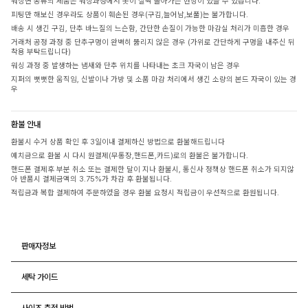
워싱면 종류의 제품은 워싱과정에서 옷이 살짝 돌아가는 현상이 있을 수 있습니다.
피팅만 해보신 경우라도 상품이 훼손된 경우(구김,늘어남,보풀)는 불가합니다.
배송 시 생긴 구김, 단추 바느질의 느슨함, 간단한 손질이 가능한 마감실 처리가 미흡한 경우
거래처 공정 과정 중 단추구멍이 완벽히 뚫리지 않은 경우 (가위로 간단하게 구멍을 내주신 뒤
착용 부탁드립니다)
워싱 과정 중 발생하는 냄새와 단추 위치를 나타내는 초크 자국이 남은 경우
지퍼의 뻣뻣한 움직임, 신발이나 가방 및 소품 마감 처리에서 생긴 소량의 본드 자국이 있는 경
우
환불 안내
환불시 수거 상품 확인 후 3일이내 결제하신 방법으로 환불해드립니다
예치금으로 환불 시 다시 원결제(무통장,핸드폰,카드)로의 환불은 불가합니다.
핸드폰 결제후 부분 취소 또는 결제한 달이 지나 환불시, 통신사 정책상 핸드폰 취소가 되지않
아 반품시 결제금액의 3.75%가 차감 후 환불됩니다.
적립금과 복합 결제하여 주문하였을 경우 환불 요청시 적립금이 우선적으로 환원됩니다.
판매자정보
세탁 가이드
사이즈 측정 방법