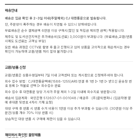
배송안내
배송은 입금 확인 후 2~3일 이내(주말제외) CJ 대한통운으로 발송됩니다.
단, 주문량이 폭주하는 경우 배송이 지연될 수 있으니 양해바랍니다.
무료배송은 순수 결제금액 6만원 이상 구매시(할인 및 적립금 제외한 금액) 적용됩니다.
제주도 및 도서산간지역은 추가배송비(도선료) 3,000원이 부과됩니다. (무료배송,교환/반품
시에도 도선료는 고객님 부담)
모든 배송 과정은 CCTV로 촬영 후 출고 진행되고 있어 상품을 고의적으로 훼손하시는 경우
확인이 가능하며 교환/반품 처리 절대 불가합니다.
교환/반품 신청
교환/반품은 상품수령일부터 7일 이내 고객센터 또는 게시판으로 신청해주셔야 합니다.
회수 접수 방법 : CJ대한통운택배(1588-1255)ARS 연결 후 1번 ▷ 1번 ▷ 받으신 운송장 번
호 등록 ▷ 착불로 선택 ▷ 회수접수 완료
회수 접수 후 대한통운 담당 기사가 주말 제외 1-2일 이내에 회수지로 방문합니다.
배송비 입금계좌 : 국민은행 512637-01-001048 / 예금주 : (주)클릭앤퍼니 (입금자명 옆
에 휴대폰 뒷번호 4자리 기재 요청)
대량 구매 후 반품 시 반품 수거 비용이 1만원 이상 추가 부과될 수 있습니다. (30만원 이상 주
문건/상품 개수 70% 이상 반품 시)
상습적인 대량 반품 시 구매에 제한이 있을 수 있습니다.
해외에서 확인된 불량제품