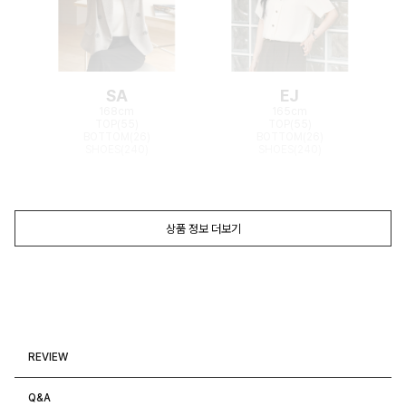
SA
EJ
168cm
165cm
TOP(55)
TOP(55)
BOTTOM(26)
BOTTOM(26)
SHOES(240)
SHOES(240)
상품 정보 더보기
REVIEW
Q&A