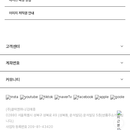
이미지 저작권 안내
고객센터
계좌번호
커뮤니티
(주)클릭앤퍼니/김예중
02880 서울특별시 성북구 성북로 49 (성북동, 운석빌딩) 운석빌딩 5층(반품주소가 아닙
니다.)
사업자 등록번호 209-81-43420