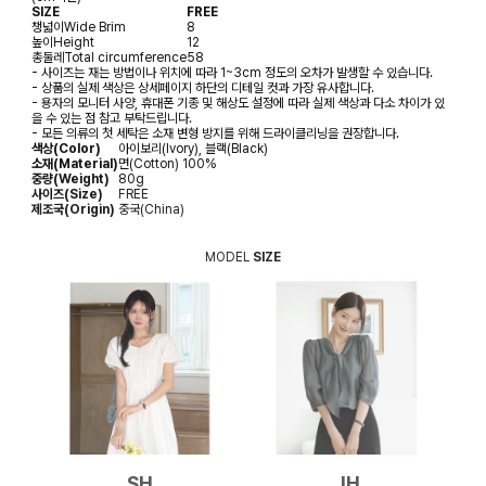
SIZE
FREE
챙넓이
Wide Brim
8
높이
Height
12
총둘레
Total circumference
58
- 사이즈는 재는 방법이나 위치에 따라 1~3cm 정도의 오차가 발생할 수 있습니다.
- 상품의 실제 색상은 상세페이지 하단의 디테일 컷과 가장 유사합니다.
- 용자의 모니터 사양, 휴대폰 기종 및 해상도 설정에 따라 실제 색상과 다소 차이가 있
을 수 있는 점 참고 부탁드립니다.
- 모든 의류의 첫 세탁은 소재 변형 방지를 위해 드라이클리닝을 권장합니다.
색상(Color)
아이보리(Ivory), 블랙(Black)
소재(Material)
면(Cotton) 100%
중량(Weight)
80g
사이즈(Size)
FREE
제조국(Origin)
중국(China)
MODEL
SIZE
SH
JH