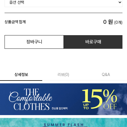
0
원
상품금액 합계
(
0
개)
장바구니
바로구매
상세정보
리뷰
(
0
)
Q&A