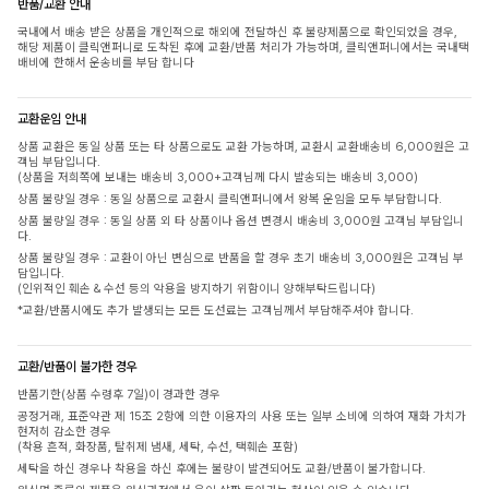
반품/교환 안내
국내에서 배송 받은 상품을 개인적으로 해외에 전달하신 후 불량제품으로 확인되었을 경우,
해당 제품이 클릭앤퍼니로 도착된 후에 교환/반품 처리가 가능하며, 클릭앤퍼니에서는 국내택
배비에 한해서 운송비를 부담 합니다
교환운임 안내
상품 교환은 동일 상품 또는 타 상품으로도 교환 가능하며, 교환시 교환배송비 6,000원은 고
객님 부담입니다.
(상품을 저희쪽에 보내는 배송비 3,000+고객님께 다시 발송되는 배송비 3,000)
상품 불량일 경우 : 동일 상품으로 교환시 클릭앤퍼니에서 왕복 운임을 모두 부담합니다.
상품 불량일 경우 : 동일 상품 외 타 상품이나 옵션 변경시 배송비 3,000원 고객님 부담입니
다.
상품 불량일 경우 : 교환이 아닌 변심으로 반품을 할 경우 초기 배송비 3,000원은 고객님 부
담입니다.
(인위적인 훼손 & 수선 등의 악용을 방지하기 위함이니 양해부탁드립니다)
*교환/반품시에도 추가 발생되는 모든 도선료는 고객님께서 부담해주셔야 합니다.
교환/반품이 불가한 경우
반품기한(상품 수령후 7일)이 경과한 경우
공정거래, 표준약관 제 15조 2항에 의한 이용자의 사용 또는 일부 소비에 의하여 재화 가치가
현저히 감소한 경우
(착용 흔적, 화장품, 탈취제 냄새, 세탁, 수선, 택훼손 포함)
세탁을 하신 경우나 착용을 하신 후에는 불량이 발견되어도 교환/반품이 불가합니다.