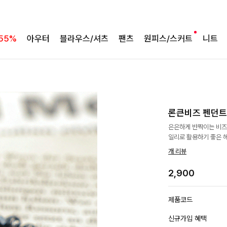
55%
아우터
블라우스/셔츠
팬츠
원피스/스커트
니트
론큰비즈 펜던
은은하게 반짝이는 비즈
일리로 활용하기 좋은 
개 리뷰
2,900
제품코드
신규가입 혜택