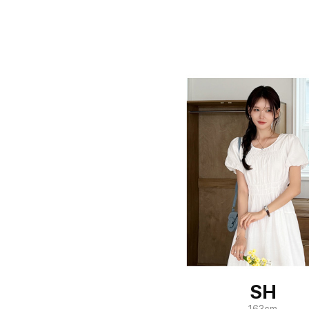
SH
163cm