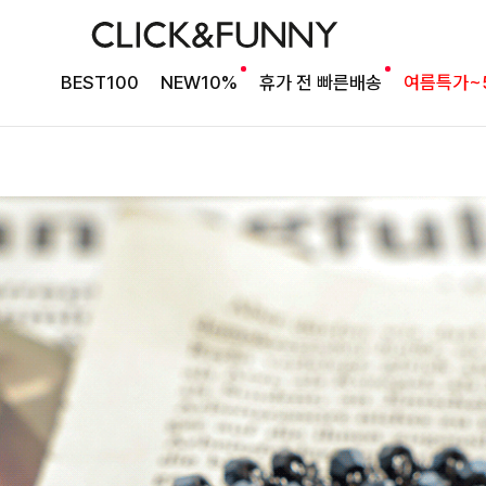
BEST100
NEW10%
휴가 전 빠른배송
여름특가~