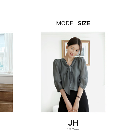
MODEL
SIZE
JH
167cm