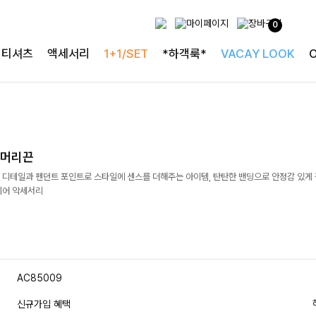
0
티셔츠
액세서리
1+1/SET
*하객룩*
VACAY LOOK
트머리끈
 디테일과 펜던트 포인트로 스타일에 센스를 더해주는 아이템, 탄탄한 밴딩으로 안정감 있게
헤어 악세서리
AC85009
신규가입 혜택