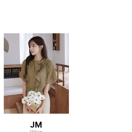
JM
166cm