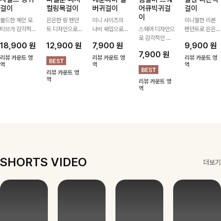
걸이
컬링목걸이
버귀걸이
어큐빅귀걸
걸이
이
볼드한 체인 모
은은한 링 펜던
미니 사이즈의
미니멀한 리본
티브가 감각적인
트 디자인으로
나비 쉐입으로
스퀘어 디자인으
펜던트로 은은한
포인트가 되어주
심플한 POINT,
은은하게 빛을
로 감각적인 무
포인트를 더해주
18,900
원
12,900
원
7,900
원
9,900
원
는 귀걸이- 심플
써지컬스틸 소재
내어줄 이어링,
드를 더했고 그
는 목걸이예요.
7,900
원
하면서도 존재감
로 변색 걱정 없
과하지 않은 포
안에 큐빅을 담
골드, 실버 컬러
리뷰 카운트 영
리뷰 카운트 영
리뷰 카운트 영
있는 디자인으로
역
이 데일리로 착
인트가 되어줘
역
아 더욱 고급스
로 구성돼 어떤
역
리뷰 카운트 영
데일리룩부터 스
용하기 좋아요-
데일리로 착용하
럽게 연출되는
룩에도 부담 없
역
리뷰 카운트 영
타일리시한 포인
기 좋아요:)
귀걸이에요~!
이 매치하기 좋
역
트룩까지 다양하
아요
게 매치하기 좋
은 아이템💎
SHORTS VIDEO
더보기