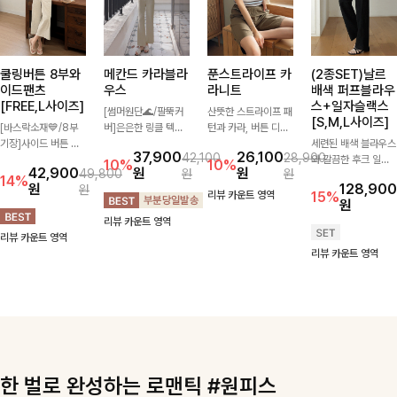
쿨링버튼 8부와
메칸드 카라블라
푼스트라이프 카
(2종SET)날르
이드팬츠
우스
라니트
배색 퍼프블라우
[FREE,L사이즈]
스+일자슬랙스
[썸머원단🌊/팔뚝커
산뜻한 스트라이프 패
[S,M,L사이즈]
[바스락소재💙/8부
버]은은한 링클 텍스
턴과 카라, 버튼 디테
기장]사이드 버튼 디
처와 여유로운 실루엣
일이 어우러져 단정하
세련된 배색 블라우스
37,900
26,100
42,100
28,900
테일이 은은한 포인트
이 만나 내추럴하면서
면서도 세련된 무드를
와 깔끔한 후크 일자
10%
10%
42,900
원
원
49,800
원
원
가 되어주는 와이드
도 세련된 무드를 연
완성해주는 니트 🤍
슬랙스를 함께 구성한
14%
원
128,900
원
팬츠입니다. 여유롭게
출해주는 블라우스-
부드럽고 가벼운 착용
세트입니다. 허리 라
리뷰 카운트 영역
15%
원
떨어지는 실루엣과 가
데일리룩부터 출근룩
감으로 데님부터 슬랙
인을 자연스럽게 살려
리뷰 카운트 영역
볍게 바스락거리는 소
까지 다양하게 활용하
스까지 다양하게 매치
주는 블라우스와 롱한
리뷰 카운트 영역
재감으로 시원하고 편
기 좋은 베이직한 디
하기 좋아 데일리룩부
일자핏 슬랙스가 만나
리뷰 카운트 영역
안하게 즐기기 좋은
자인!
터 출근룩까지 활용도
단정하면서도 고급스
아이템-
높게 즐기기 좋은 아
러운 실루엣을 완성해
이템이에요 ✨
드려요.
한 벌로 완성하는 로맨틱 #원피스