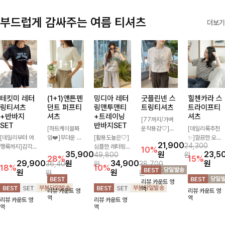
부드럽게 감싸주는 여름 티셔츠
더보기
테킷미 레터
(1+1)앤튼펜
밍디아 레터
굿플린넨 스
힐첸카라 스
링티셔츠
던트 퍼프티
링맨투맨티
트링티셔츠
트라이프티
+반바지
셔츠
+트레이닝
셔츠
[77까지/가벼
SET
반바지SET
[하트케이블짜
운착용감🤍]린
[데일리룩추천
[데일리부터 여
임❤️]무더운 여
[활용도높은🤍]
넨 소재와 내추
✨]깔끔한 오픈
21,900
24,300
행룩까지]감각
름 사랑스러운
심플한 레터링
럴한 플라워 프
카라넥과 조화로
10%
35,900
원
23,5
49,800
원
적인 레터링 티
낭만같은 티셔츠
포인트의 반팔
린팅이 포인트가
운 배색이 들어
28%
15%
29,900
원
34,900
원
36,400
원
38,700
셔츠와 플레어
소재감에서 주는
티셔츠와 여유롭
되어 하나만으로
간 스트라이프
18%
10%
원
원
원
원
핏 반바지가 함
포인트와 금장으
게 떨어지는 반
도 감성 있는 스
패턴으로 단정하
리뷰 카운트 영
께 구성된 세트
로 고급스러움도
바지 조합으로
타일을 완성해드
고 캐주얼한 무
역
리뷰 카운트 영
리뷰 카운트 영
아이템으로, 편
놓치지 말아요♥
꾸안꾸 무드 제
리는 티셔츠-🌼
드를 선사하는
역
역
리뷰 카운트 영
리뷰 카운트 영
안하면서도 캐주
대로 살려주는
🌿
반팔 티셔츠에
역
역
얼한 꾸안꾸룩을
트레이닝 세트
요:)
완성해드립니다
🖤 편안한 착용