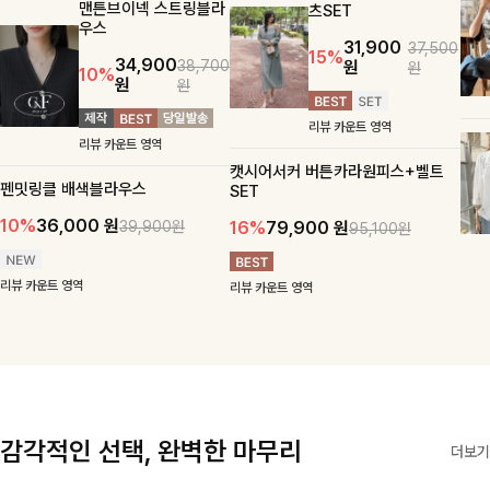
맨튼브이넥 스트링블라
츠SET
우스
31,900
37,500
15%
34,900
원
38,700
원
10%
원
원
리뷰 카운트 영역
리뷰 카운트 영역
캣시어서커 버튼카라원피스+벨트
펜밋링클 배색블라우스
SET
10%
36,000
원
16%
79,900
원
39,900원
95,100원
리뷰 카운트 영역
리뷰 카운트 영역
감각적인 선택, 완벽한 마무리
더보기