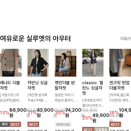
✨🩵
감에 캐주얼한
감성까지 더해져
데일리하게 손이
자주 가요
여유로운 실루엣의 아우터
더보기
래나드 더블
자빈닛 싱글
캣민더블 반
classic. 헬
엔크릿 턴업
자켓
자켓
팔자켓
린느 싱글자
더블자켓
켓
[가볍고멋스러
[재진행 문의폭
깔끔한 카라 디
[하객룩,출근룩
운실루엣]클래
주🔥]가벼운 소
테일과 클래식한
[국내생산/하이
OK]턴업 레터링
식하면서 베이직
재로 툭 걸쳐주
더블 버튼 디자
퀄리티]하프기
포인트로 센스
86,900
43,900
74,200
104,
99,800
55,500
105,900
하게 걸치기 좋
기만 해도 캐주
인으로 세련된
장의 부담스럽지
있게 완성된 썸
13%
21%
30%
18%
원
원
원
49,900
원
원
원
원
66,500
은 반팔 자켓-자
얼한 무드를 만
무드를 완성한
않은 기장으로
머 자켓, 더블버
25%
원
원
주 입게 될 깔끔
들어주며 반팔
반팔 자켓 ✨ 가
클래식이 주는
튼 디자인으로
한 핏은 물론, 쾌
디자인으로 더운
볍게 걸쳐주기만
멋!스탠다드한
깔끔하고 세련된