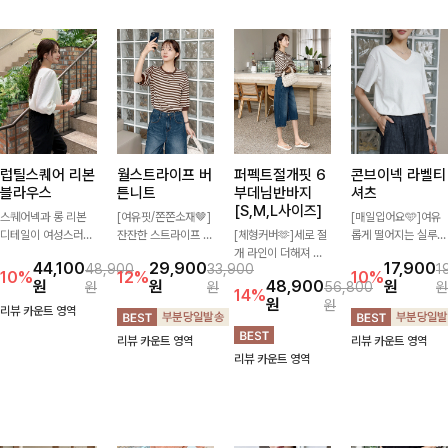
럽틸스퀘어 리본
월스트라이프 버
퍼펙트절개핏 6
콘브이넥 라벨티
블라우스
튼니트
부데님반바지
셔츠
[S,M,L사이즈]
스퀘어넥과 롱 리본
[여유핏/쫀쫀소재🤎]
[매일입어요🩵]여유
디테일이 여성스러운
잔잔한 스트라이프 패
[체형커버🫶]세로 절
롭게 떨어지는 실루엣
분위기를 한층 더해주
턴과 버튼 포인트가
개 라인이 더해져 다
과 깔끔한 브이넥 디
44,100
29,900
17,900
48,900
33,900
1
는 블라우스입니다.
더해져 캐주얼하면서
리 라인을 더욱 길고
자인으로 데일리하게
10%
12%
10%
원
원
48,900
원
원
원
56,800
원
자연스럽게 잡힌 셔링
도 세련된 무드를 연
슬림하게 연출해주는
즐기기 좋은 티셔츠-
14%
원
원
과 봉긋한 소매가 여
출해주는 니트- 가볍
5부 데님 반바지 🤍
소매 라벨 디테일이
리뷰 카운트 영역
리한 실루엣을 연출해
고 부드러운 착용감으
부담 없는 기장과 여
은은한 포인트를 더해
리뷰 카운트 영역
리뷰 카운트 영역
특별한 날은 물론 데
로 단독은 물론 데일
유로운 핏으로 편안하
심플하면서도 센스 있
리뷰 카운트 영역
일리룩으로도 부담 없
리룩으로 활용하기 좋
게 착용되며 다양한
는 스타일을 완성해드
이 즐기기 좋아요🎀
은 아이템!
상의와 손쉽게 매치되
려요!
어 데일리부터 휴가룩
까지 활용도 높게 즐
기기 좋아요 d