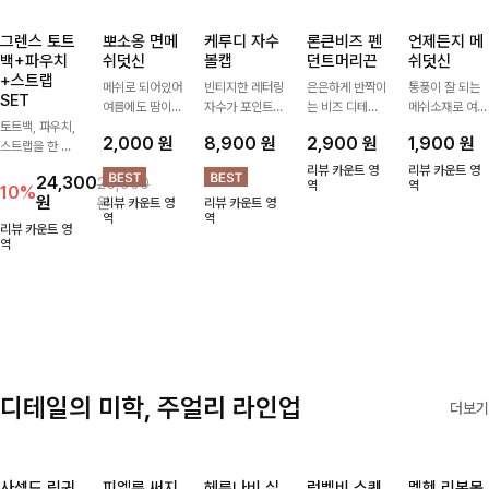
그렌스 토트
뽀소옹 면메
케루디 자수
론큰비즈 펜
언제든지 메
백+파우치
쉬덧신
볼캡
던트머리끈
쉬덧신
+스트랩
메쉬로 되어있어
빈티지한 레터링
은은하게 반짝이
통풍이 잘 되는
SET
여름에도 땀이
자수가 포인트가
는 비즈 디테일
메쉬소재로 여름
토트백, 파우치,
차지않게~! 발걸
되어 데일리 룩
과 펜던트 포인
까지 쾌적하게
2,000
원
8,900
원
2,900
원
1,900
원
스트랩을 한 번
음도 당당해지세
에 자연스럽게
트로 스타일에
데일리로 신기
에 드리는
요:-)
어우러지는 볼
센스를 더해주는
좋은 덧신이에요
리뷰 카운트 영
리뷰 카운트 영
24,300
26,900
ITEM활용도 높
캡!베이직한 컬
아이템, 탄탄한
역
^^
역
10%
원
원
리뷰 카운트 영
리뷰 카운트 영
게 어디에든 다
러와 깔끔한 쉐
밴딩으로 안정감
역
역
양하게 즐겨주세
입으로 캐주얼부
있게 잡아주어
리뷰 카운트 영
요 ;)
역
터 꾸안꾸 스타
데일리로 활용하
일까지 활용도
기 좋은 헤어 악
GOOD
세서리
디테일의 미학, 주얼리 라인업
더보기
사셀드 링귀
피엘룬 써지
헤룬나비 실
럼벨비 스퀘
멜헨 리본목