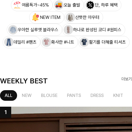
여름특가~45%
오늘 출발
단, 하루 혜택
NEW ITEM
산뜻한 아우터
우아한 실루엣 블라우스
하나로 완성된 코디 #원피스
데일리 #팬츠
화사한 #니트
활기를 더해줄 티셔츠
WEEKLY BEST
더보기
ALL
NEW
BLOUSE
PANTS
DRESS
KNIT