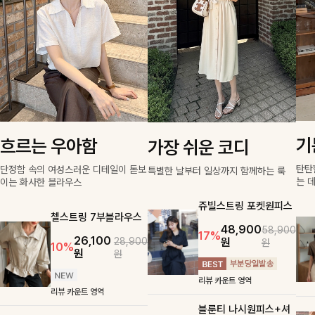
기
흐르는 우아함
가장 쉬운 코디
탄탄
단정함 속의 여성스러운 디테일이 돋보
특별한 날부터 일상까지 함께하는 룩
는 
이는 화사한 블라우스
쥬빌스트링 포켓원피스
첼스트링 7부블라우스
48,900
58,900
17%
26,100
원
28,900
원
10%
원
원
리뷰 카운트 영역
리뷰 카운트 영역
블룬티 나시원피스+셔