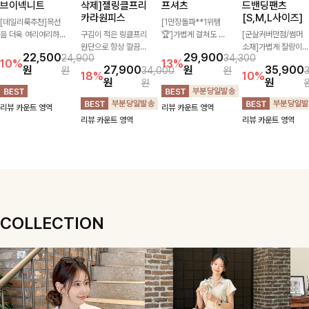
브이넥니트
삭제]젤링클프리
프셔츠
드밴딩팬츠
카라원피스
[S,M,L사이즈]
[데일리룩추천]목선
[1만장돌파**1위템
을 더욱 여리여리하게
구김이 적은 링클프리
🏆]가볍게 걸쳐도 살
[군살커버만점/썸머
연출해주는 브이넥 디
원단으로 항상 깔끔하
아나는 산뜻한 컬러
소재]가볍게 찰랑이는
22,500
29,900
24,900
34,300
자인으로 깔끔한 무드
게 착용 가능하며 일
감, 여름에 딱 맞는 코
원단과 여유로운 와이
10%
13%
원
27,900
원
35,900
원
34,000
원
를 완성해주는 니트
자로 떨어지는 넉넉한
튼 셔츠❤️ 여유 있는
드 핏으로 하루 종일
18%
10%
원
원
원
🤍 부드러운 착용감
핏으로 군살을 완벽히
핏과 스트라이프 패
편안하게 착용하실 수
과 베이직한 실루엣으
커버해주는 원피스에
턴, 자연스러운 실루
있는 팬츠입니다 🖤
리뷰 카운트 영역
리뷰 카운트 영역
로 단독은 물론 다양
요🖤
엣으로 데일리 코디에
✨ 허리 전체 밴딩과
리뷰 카운트 영역
리뷰 카운트 영역
한 아우터와 레이어드
부담 없이 매치된답니
스트링 디테일로 안정
하기 좋아 데일리하게
다:)
감 있는 착용감을 더
즐기기 좋은 아이템이
해드려요!
에요 ✨
COLLECTION