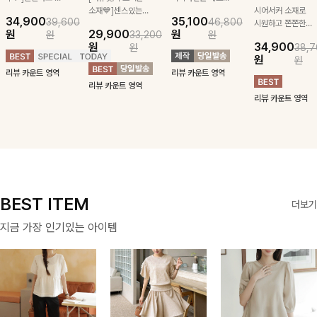
급스러운 자수 디
소재💙]센스있는
잡아주는 스트링과
시어서커 소재로
34,900
35,100
39,600
46,800
테일이 사랑스러운
스트라이프 패턴에
깔끔한 스트라이프
시원하고 쫀쫀한
원
29,900
원
원
33,200
원
블라우스-페미닌
귀여운 퍼피 펜던
패턴에 링클프리!
텐션감으로 언제든
원
34,900
원
38,7
하면서 여리한 무
트로 포인트를 선
💙플레어지는 롱한
편안하게 입혀질
원
원
드로 즐겨지는
사하는 니트 가디
기장감까지 완벽한
블라우스- 단정한
리뷰 카운트 영역
리뷰 카운트 영역
ITEM
건을 소개할게요 :)
데일리 원피스:B
카라와 풍성한 퍼
리뷰 카운트 영역
프 소매로 여성스
리뷰 카운트 영역
러움을 더했어요 :)
BEST ITEM
더보기
지금 가장 인기있는 아이템