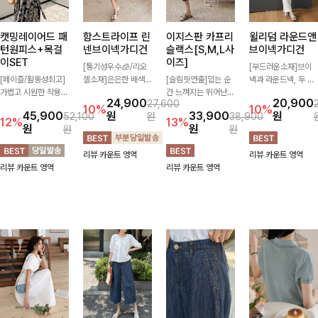
캣밍레이어드 패
함스트라이프 린
이지스판 카프리
윌리덤 라운드앤
턴원피스+목걸
넨브이넥가디건
슬랙스[S,M,L사
브이넥가디건
이SET
이즈]
[통기성우수🧊/리오
[부드러운소재]브이
[페이즐/활동성최고]
셀소재]은은한 배색
[슬림핏연출]입는 순
넥과 라운드넥, 두 가
가볍고 시원한 착용감
스트라이프 패턴으로
간 느껴지는 뛰어난
지 넥 라인 중 취향에
24,900
20,900
27,600
으로 여름 내내 부담
캐주얼하면서도 산뜻
신축성으로 활동량 많
맞게 선택할 수 있는
10%
10%
45,900
원
33,900
원
52,100
원
38,900
없이 즐기기 좋은 라
한 무드 살려주는 니
은 날에도 편안하게
활용도 높은 가디건
12%
13%
원
원
원
원
운드 니트 🤍 베이직
트 가디건 💛 브이넥
🌿 발목이 드러나는
🤍 부드러운 착용감
한 디자인으로 다양한
라인에 슬림하게 떨어
카프리 기장이 다리
과 베이직한 디자인으
리뷰 카운트 영역
리뷰 카운트 영역
하의와 손쉽게 매치되
지는 핏 더해져 단독
라인을 더욱 길고 산
로 단독은 물론 가볍
리뷰 카운트 영역
리뷰 카운트 영역
어 데일리하게 활용하
으로도 여리하고 세련
뜻하게 보여주며, 깔
게 걸쳐 입기 좋아 데
기 좋아요 ✨
되게 입어져요-
끔한 실루엣으로 출근
일리룩부터 출근룩까
룩부터 데일리룩까지
지 다양하게 즐기기
활용도 높게 즐기기
좋은 아이템이에요 ✨
좋습니다