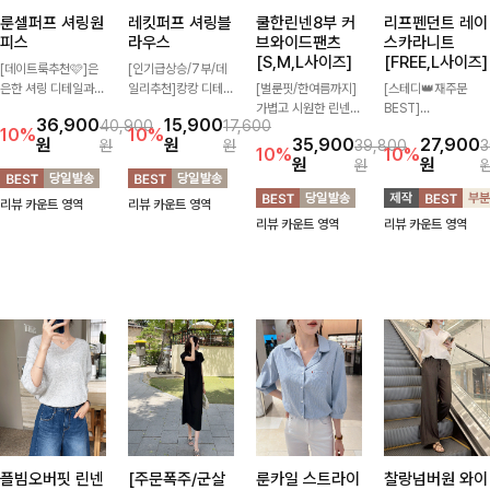
룬셀퍼프 셔링원
레킷퍼프 셔링블
쿨한린넨8부 커
리프펜던트 레이
피스
라우스
브와이드팬츠
스카라니트
[S,M,L사이즈]
[FREE,L사이즈]
[데이트룩추천🩷]은
[인기급상승/7부/데
은한 셔링 디테일과
일리추천]캉캉 디테일
[벌룬핏/한여름까지]
[스테디👑재주문
퍼프 소매가 어우러져
이 더해져 사랑스럽고
가볍고 시원한 린넨
BEST]
36,900
15,900
40,900
17,600
사랑스러운 무드를 완
풍성한 실루엣을 완성
혼방 소재로 한여름까
사랑스러움 가득 담은
10%
10%
원
원
35,900
27,900
원
원
39,800
3
성해주는 원피스🤍
해주는 블라우스 🤍
지 쾌적하게 즐기기
카라 니트에 펜던트
10%
10%
원
원
원
허리 스모크 밴딩이
가볍게 퍼지는 핏으로
좋은 8부 커브 와이드
포인트까지 톡-톡 얼
슬림한 실루엣을 연출
체형을 자연스럽게 커
팬츠 🤍 자연스럽게
굴을 밝혀주는 컬러와
리뷰 카운트 영역
리뷰 카운트 영역
해주며, 자연스럽게
버해주며 여성스럽게
떨어지는 커브핏이 멋
함께 해요-
리뷰 카운트 영역
리뷰 카운트 영역
퍼지는 플레어 라인으
즐기기 좋아요 ✨
스러운 실루엣을 연출
로 여성스럽고 편안하
해줘요 ✨
게 즐기기 좋아요
플빔오버핏 린넨
[주문폭주/군살
룬카일 스트라이
찰랑넘버원 와이