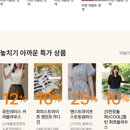
리뷰 카운트 영
리뷰 카운트 영
리뷰 카운트 영
리뷰 카운트 영
적함도 챙겨드려
날에도 편안하게
해도 멋스럽게
핏이 멋스러운,
무드가 느껴져요
역
역
역
역
리뷰 카운트 영
요 :)
착용 가능한 반
스타일링돼요
쾌적하면서 세련
🩶 가볍고 시원
역
팔자켓입니다-!
된 무드의 썸머
한 소재감으로
반팔자켓 -
여름에도 부담
없이 툭 걸치기
좋은 아이템!
놓치기 아까운 특가 상품
더보기
12
10
25
10
%
%
%
%
쥬린레이스 카
퍼피스트라이
밴스트라이프
[5천장돌
라블라우스
프 펜던트가디
스트링원피스
파/COOL]멜
건
틴 퍼프블라우
[소매롤업/펀칭자
[700장 돌파☆]
스
수💕]잔잔하고 고
[여유핏/부드러운
허리라인을 예쁘게