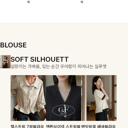
역
역
이에요:)
스에요🖤
돼요
할 수 있어요🤍
여유로운 핏이
만나 편안함은
물론, 고급스러
운 분위기까지
더해드립니다
BLOUSE
DOUBLE THE JOY
SOFT SILHOUETT
COZY ESSENTIAL
함께할 때 더욱 완벽한, 합리적인 선택으로 채우는 즐거움
살랑이는 가벼움, 입는 순간 우아함이 피어나는 실루엣
매일의 일상을 부드럽게 감싸줄 니트 컬렉션
론클디 브이넥니트
칠스트라이프 카라7
셀드펜던트 7부니트
첼스트링 7부블라우
맨튼브이넥 스트링블
펜밋링클 배색블라우