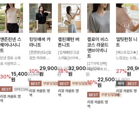
앤즌린넨 스
킹밋배색 카
캘핀패턴 버
캘로이 비스
엘팃펀칭 니
퀘어나시니
라니트
튼니트
코스 라운드
트
트
앤브이넥니
[쫀쫀텐션👍]깔
[입체패턴/고급
[베스트입고★]
트
린넨 함유 소재
끔한 카라와 반
스러움]브이넥
느낌있는 스퀘어
로 시원하고 쾌
오픈 디자인이
라인과 감각적인
[2TYPE선택]
펀칭과 골드버튼
29,900
32,900
26,
33,200
40,100
적하게 즐기기
만나 하나만 입
패턴이 어우러져
라운드넥과 브이
으로 세련됨이
10%
18%
27%
15,400
원
원
원
21,900
원
원
좋은 나시 니트
어도 완성도 높
포인트 있게 즐
넥 두 가지 디자
묻어나는 니트:)
30%
원
22,500
원
24,900
🌿 깔끔한 스퀘
은 스타일링을
기기 좋은 가디
인으로 취향에
시원쫀쫀함 가
10%
원
원
어넥 디자인이
연출해드려요 부
건 🤍 가볍게 걸
맞게 선택 가능
득, 여성스러운
리뷰 카운트 영
리뷰 카운트 영
리뷰 카운트 영
쇄골 라인을 더
담 없이 즐기기
쳐주기만 해도
한 베이직 니트
룩을 완성해봐요
역
역
역
리뷰 카운트 영
욱 여리하고 여
좋은 데일리 니
스타일리시한 무
🤍 깔끔한 실루
♡
역
리뷰 카운트 영
성스럽게 연출해
트로 어디에나
드를 더해주어
엣과 부드러운
역
드립니다
손쉽게 매치됩니
데일리하게 활용
착용감으로 단독
다
하기 좋아요 ✨
은 물론 이너까
지 활용도 높게
즐기기 좋아요
✨