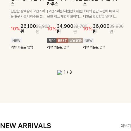
필첸체크 스트링블라
특스트라이프 링클원
헨틴링클 날개티셔츠
부니트
스
라우스
스
우스+플레어스커트
피스+스트링자켓
+치마바지SET
부드럽게 몸을 감싸는 니트
넉넉한 핏으로 편하게 착용
SET
SET
짜임으로 편안한 착용감을
[골드버튼/클래식무드🤍]
가능한 심플&베이직 무드의
잔잔한 광택감이 고급스러
[고급스러운/시원한소재]은
소매와 밑단 부분에 배색 디
[텐션감↑/구김↓]가볍게
더해드리며 여유 있게 떨어
스트라이프 패턴으로 데일
니트!레터리 펜던트로 고급
운 분위기를 더해주는 블라
은한 체크 패턴과 브이넥으
테일로 밋밋함을 덜어내고
[활용도 좋은 투피스]은은한
가볍고 시원한 링클 원피스
입기만 해도 코디가 완성되
24,300
25,800
26,900
28,600
지는 핏과 브이넥 디자인이
리룩에 포인트를 더해줄 아
스러운 포인트를 내어주었
우스예요 ✨ 허리 스트링과
로 단정하면서 실버버튼으
더욱 멋스럽게 연출되며 링
10%
10%
체크 패턴과 허리 스트링 디
와 스트링 자켓이 세트로 구
는 세트 아이템으로, 자연스
원
31,900
원
26,100
34,900
36,000
원
35,400
원
28,900
38,700
39,900
29,900
여리여리한 실루엣을 완성
이템입니다 카라넥 디자인
어요:D
프릴 밑단이 자연스럽게 실
로 고급스러운 디테일을 넣
클 소재로 구김 걱정없이 즐
33,900
10%
테일이 어우러진 투피스 세
성되어 코디 고민 없이 완성
럽게 퍼지는 프릴 날개 소매
10%
10%
10%
12%
원
원
원
원
원
원
원
원
42,900
69,900
원
해드려요 ✨ 단독은 물론 다
으로 깔끔한 이미지로 만들
루엣을 살려주며, 여유로운
었으며 밑단스트링으로 핏
길 수 있는 블라우스랍니
49,800
79,400
원
트입니다. 여유로운 상의와
도 높은 스타일링을 연출해
가 우아한 포인트를 더해드
14%
12%
원
원
양한 아우터와도 자연스럽
어 주는 7부 니트입니다 ~
핏으로 편안하면서도 여성
을 더욱 깔끔하게 잡아주는
다:)
원
원
풍성하게 퍼지는 롱스커트가
주는 아이템 🤍 따로 또 같
립니다💕 잔잔한 링클 텍스
리뷰 카운트 영역
리뷰 카운트 영역
게 매치되는 데일리 니트랍
스러운 무드를 완성해준답
블라우스예요 :)
자연스러운 체형 커버는 물
이 활용하기 좋아 실용적이
처 소재와 편안한 허리밴딩
리뷰 카운트 영역
리뷰 카운트 영역
리뷰 카운트 영역
리뷰 카운트 영역
니다
니다 🤍
리뷰 카운트 영역
론, 단품으로도 다양하게 활
며, 스트링 디테일로 다양한
으로 하루 종일 산뜻하고 쾌
리뷰 카운트 영역
리뷰 카운트 영역
용하기 좋아요🖤
핏을 연출할 수 있어 데일리
적하게 즐겨보세요!
부터 여행룩까지 멋스럽게
즐기기 좋아요 ✨
1
/
3
NEW ARRIVALS
더보기