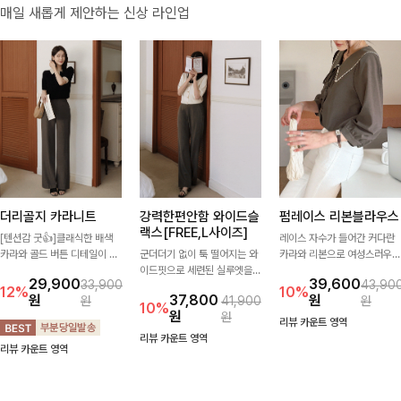
매일 새롭게 제안하는 신상 라인업
더리골지 카라니트
강력한편안함 와이드슬
펌레이스 리본블라우스
랙스[FREE,L사이즈]
[텐션감 굿👍]클래식한 배색
레이스 자수가 들어간 커다란
카라와 골드 버튼 디테일이 세
군더더기 없이 툭 떨어지는 와
카라와 리본으로 여성스러우면
련된 포인트를 더해주는 니트
이드핏으로 세련된 실루엣을
서 사랑스러운 무드가 가득 느
29,900
39,600
33,900
43,90
입니다. 세로 골지 짜임이 슬림
완성해주는 슬랙스입니다. 깔
껴지는 블라우스에요🤎
12%
10%
원
37,800
원
원
41,900
원
한 실루엣을 연출해 단정하면
끔한 디자인과 롱한 기장감으
10%
원
원
서도 여성스러운 무드를 완성
로 다리가 길어 보이고 뒷밴딩
리뷰 카운트 영역
해드려요.
으로 편안하기까지-
리뷰 카운트 영역
리뷰 카운트 영역