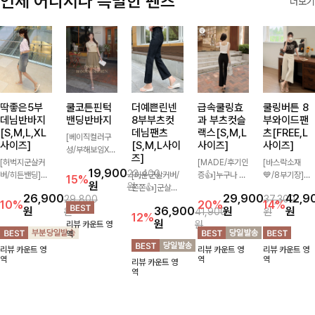
언제 어디서나 특별한 팬츠
더보기
딱좋은5부
쿨코튼핀턱
더예쁜린넨
급속쿨링효
쿨링버튼 8
데님반바지
밴딩반바지
8부부츠컷
과 부츠컷슬
부와이드팬
[S,M,L,XL
데님팬츠
랙스[S,M,L
츠[FREE,L
[베이직컬러구
사이즈]
[S,M,L사이
사이즈]
사이즈]
성/부해보임X]
즈]
[허벅지군살커
와이드하게 떨어
[MADE/후기인
[바스락소재
19,900
23,400
버/히든밴딩]여
지는 핏으로 편
[미운군살커버/
증👍]누구나 갖
💙/8부기장]사
15%
원
원
유롭게 떨어지는
안하면서도 멋스
쫀쫀👍]군살을
고 싶어할 슬랙
이드 버튼 디테
26,900
29,900
42,9
29,800
37,300
와이드핏과 부담
럽게 입어지는
잡아주는 깔끔한
스:)베이직하지
일이 은은한 포
10%
20%
14%
원
36,900
원
원
원
41,900
원
없는 5부 기장
밴딩 반바지🤎
부츠컷 핏에 발
만 부츠컷으로
인트가 되어주는
12%
원
원
리뷰 카운트 영
으로 편안하게
넉넉한 포켓 디
목이 드러나는
이쁜 핏 연출은
와이드 팬츠입니
역
즐기기 좋은 데
테일 더해져 데
8부 기장으로
물론,쫀쫀한 스
다. 여유롭게 떨
리뷰 카운트 영
리뷰 카운트 영
리뷰 카운트 영
님 팬츠 ✨ 빈티
일리룩부터 여행
다리를 슬림하고
판끼로 하루종일
어지는 실루엣과
역
역
역
리뷰 카운트 영
지한 워싱감이
룩까지 활용도
길어보이게 만들
편안하게!
가볍게 바스락거
역
더해져 캐주얼하
높게 즐겨지는
어주며 생지 소
리는 소재감으로
면서도 트렌디한
아이템!
재로 멋을 더한
시원하고 편안하
무드로 연출
데님팬츠에요~!
게 즐기기 좋은
아이템-