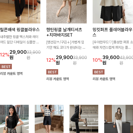
릴픈배색 링클블라우스
헨틴링클 날개티셔츠
밍킷퍼프 플레어블라우
+치마바지SET
스
내추럴한 링클 텍스처와 레이
어드 밑단 디테일이 심플한 디
[텐션감↑/구김↓]가볍게 입
[우아한무드🤍]풍성한 퍼프 소
자인에 포인트를 더해주며, 가
기만 해도 코디가 완성되는 세
매와 자연스럽게 퍼지는 플레
29,900
33,900
볍게 툭 입기만 해도 멋스러운
트 아이템으로, 자연스럽게 퍼
어 실루엣이 여성스러운 무드
12%
원
29,900
39,600
원
33,900
43,90
스타일을 완성해드려요- 여유
지는 프릴 날개 소매가 우아한
를 완성해주는 블라우스 🤍 체
12%
10%
원
원
원
원
로운 핏으로 군살은 자연스럽
포인트를 더해드립니다💕 잔
형을 자연스럽게 커버해주며
게 커버해주고, 편안한 착용감
잔한 링클 텍스처 소재와 편안
걸을 때마다 살랑이는 핏으로
리뷰 카운트 영역
까지 더해 손이 자주 가는 데일
한 허리밴딩으로 하루 종일 산
데일리룩부터 데이트룩까지 화
리뷰 카운트 영역
리뷰 카운트 영역
리 아이템이랍니다🤍
뜻하고 쾌적하게 즐겨보세요!
사하게 즐기기 좋은 아이템이
에요 ✨