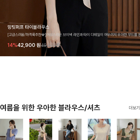
밍팃퍼프 타이블라우스
[고급스러움/하객룩추천💎]여성스러운 브이넥 라인과 타이 디테일이 어우러져 우아한 무드를 
라우스 🤍 여유로운 7부 소매로 편안하게 착용되며 데일리룩부터 출근룩, 하객룩까지 세련된
14%
42,900
원
49,800원
기 좋은 아이템이에요
여름을 위한 우아한 블라우스/셔츠
더보기