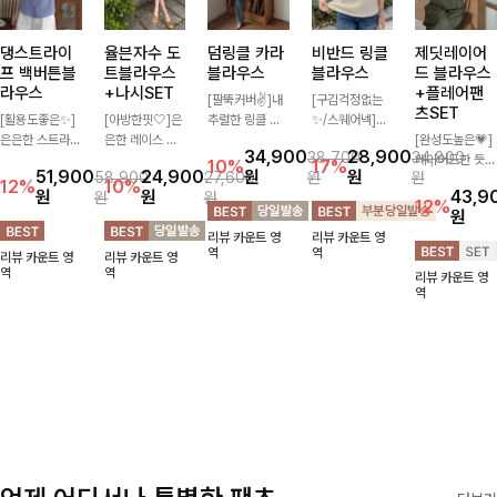
댕스트라이
율븐자수 도
덤링클 카라
비반드 링클
제딧레이어
프 백버튼블
트블라우스
블라우스
블라우스
드 블라우스
라우스
+나시SET
+플레어팬
[팔뚝커버✌]내
[구김걱정없는
츠SET
[활용도좋은✨]
[아방한핏🤍]은
추럴한 링클 텍
✨/스퀘어넥]입
은은한 스트라이
은한 레이스 자
스처로 분위기
체감 있는 링클
[완성도높은💗]
34,900
28,900
38,700
34,800
프 패턴이 더해
수와 도트 패턴
있게 입어지는
엠보 텍스처가
레이어드한 듯
10%
17%
51,900
24,900
원
원
58,900
27,600
원
원
져 심플한 코디
으로 사랑스러운
블라우스🖤 브
돋보이는 블라우
자연스러운 나시
12%
10%
원
원
43,9
원
원
에도 세련된 포
감성 가득 담았
이넥 카라 디자
스- 여유로운 실
와 버튼 원피스
12%
원
인트를 더해드리
으며 나시 세트
인에 여유로운
루엣과 물결 짜
가 함께 구성된
리뷰 카운트 영
리뷰 카운트 영
며 깔끔한 스트
구성으로 이너
소매핏 더해져
임 소매 디테일
세트 아이템입니
역
역
리뷰 카운트 영
리뷰 카운트 영
라이프 디테일로
걱정없이 손쉽게
여리하면서도 시
이 더해져 편안
다. 코디 고민 없
역
역
리뷰 카운트 영
유행 없이 오래
코디 가능한 블
원한 무드로 즐
하면서도 여성스
이 한 벌만으로
역
함께하기 좋은
라우스에요:)
기기 좋아요-
러운 무드를 연
도 내추럴하면서
블라우스예요
출해드려요!
여성스러운 썸머
룩 완성!