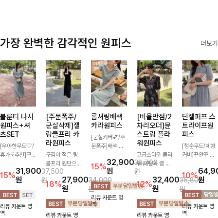
가장 완벽한 감각적인 원피스
더보기
블룬티 나시
[주문폭주/
롬셔링배색
[비율만점/2
딘젤퍼프 스
원피스+셔
군살삭제]젤
카라원피스
차리오더]뮨
트라이프원
츠SET
링클프리 카
스트링 플라
피스
[군살커버💕/주
라원피스
워원피스
[우아한무드🤍/
문폭주]배색 카
[청순무드/체형
휴가룩추천]구
구김이 적은 링
라와 스트라이프
고급스러운 플라
커버]꾸안꾸 무
32,900
38,700
김이 덜한 링클
클프리 원단으로
패턴으로 캐주얼
워 패턴과 랩 디
드의 정석🤍 가
15%
31,900
원
64,9
37,500
원
소재의 나시원피
항상 깔끔하게
한 무드를 더한
자인으로 여성스
볍고 산뜻한 착
15%
10%
원
27,900
32,400
원
원
34,000
36,800
스+셔츠 조합으
착용 가능하며
롱 원피스 🖤 셔
러우면서 세련된
용감으로 여름
18%
12%
원
원
원
원
로 코디 걱정없
일자로 떨어지는
링 디테일과 쫀
분위기를 더해주
내내 손이 자주
리뷰 카운트 영
이 여성스럽고
넉넉한 핏으로
쫀한 스판 소재
며 스트링이 내
가는 원피스예
역
리뷰 카운트 영
리뷰 카운트 영
편안하게 즐길
군살을 완벽히
로 편안하면서도
장되어있어 슬림
요- 은은한 스트
역
역
리뷰 카운트 영
리뷰 카운트 영
수 있는 아이템
커버해주는 원피
여성스럽게 연출
하게 핏을 조절
라이프 패턴과