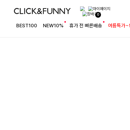
완성도 높은 원피스SET
0
특스트라이프 링클원피스+스트링자켓SET
BEST100
NEW10%
휴가 전 빠른배송
여름특가~