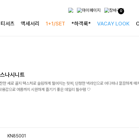
0
티셔츠
액세서리
1+1/SET
*하객룩*
VACAY LOOK
코스나시니트
잔잔한 세로 골지 텍스처로 슬림하게 떨어지는 핏에, 단정한 넥라인으로 어디에나 깔끔하게 매
착용감으로 여름까지 시원하게 즐기기 좋은 데일리 필수템 🤍
KN85001