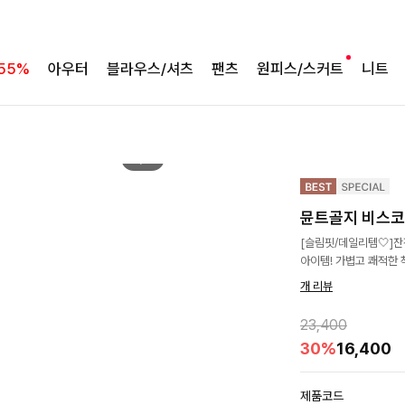
55%
아우터
블라우스/셔츠
팬츠
원피스/스커트
니트
2
/
4
뮨트골지 비스
[슬림핏/데일리템🤍]
아이템! 가볍고 쾌적한 
개 리뷰
23,400
30%
16,400
제품코드