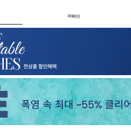
리뷰(
)
0