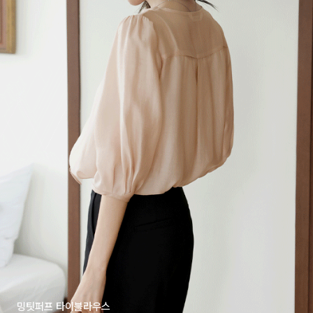
밍팃퍼프 타이블라우스