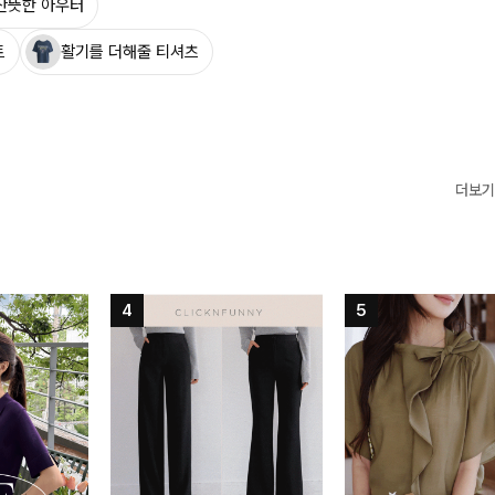
산뜻한 아우터
트
활기를 더해줄 티셔츠
더보기