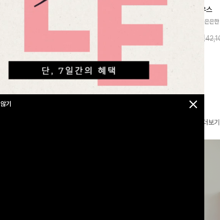
찰랑넘버원 와이드밴딩팬츠[S,M,L사이즈]
메칸드 카라블라우스
라우스
[군살커버만점/썸머소재]가볍게 찰랑이는
[썸머원단🌊/팔뚝커버]은은한
지]가볍고 내추럴
원단과 여유로운 와이드 핏으로 하루 종일
와 여유로운 실루엣이 만나 
라우스로, 답답함
10%
35,900
원
10%
37,900
원
39,800원
42,
43,600원
편안하게 착용하실 수 있는 팬츠입니다 🖤
세련된 무드를 연출해주는 블
 얼굴선을 더욱 시
✨ 허리 전체 밴딩과 스트링 디테일로 안정
리룩부터 출근룩까지 다양하게
🌿
감 있는 착용감을 더해드려요!
은 베이직한 디자인!
 않기
더보기