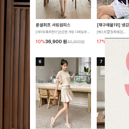
룬셀퍼프 셔링원피스
[데이트룩추천🩷]은은한 셔링 디테일과 퍼
[베스트🏆접촉냉감]
프 소매가 어우러져 사랑스러운 무드를 완
여름에도 무더위 걱정할 
10%
36,900
원
17%
27,300
원
40,900원
성해주는 원피스🤍 허리 스모크 밴딩이 슬
고 가벼운 소재감으로 
림한 실루엣을 연출해주며, 자연스럽게 퍼
즐기실 수 있는 니트랍니
지는 플레어 라인으로 여성스럽고 편안하게
즐기기 좋아요