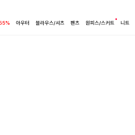
완성도 높은 원피스SET
특스트라이프 링클원피스+스트링자켓SET
55%
아우터
블라우스/셔츠
팬츠
원피스/스커트
니트