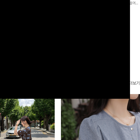
로 이쁜 핏 연출은 물론,쫀쫀한 스판끼
포인트가 되어주는 와이드 팬츠입니다. 여유롭게 떨어지
하게!
는 실루엣과 가볍게 바스락거리는 소재감으로 시원하고
00
원
14%
42,900
원
37,300원
49,800원
편안하게 즐기기 좋은 아이템-
리뷰 카운트 영역
더보기