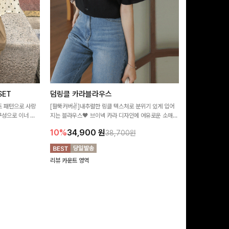
ET
덤링클 카라블라우스
비반드 링클
트 패턴으로 사랑
[팔뚝커버✌]내추럴한 링클 텍스처로 분위기 있게 입어
[구김걱정없는✨/
구성으로 이너 걱
지는 블라우스🖤 브이넥 카라 디자인에 여유로운 소매핏
처가 돋보이는 블
:)
더해져 여리하면서도 시원한 무드로 즐기기 좋아요-
소매 디테일이 
10%
34,900
원
17%
28,9
38,700원
연출해드려요!
리뷰 카운트 영역
리뷰 카운트 영역