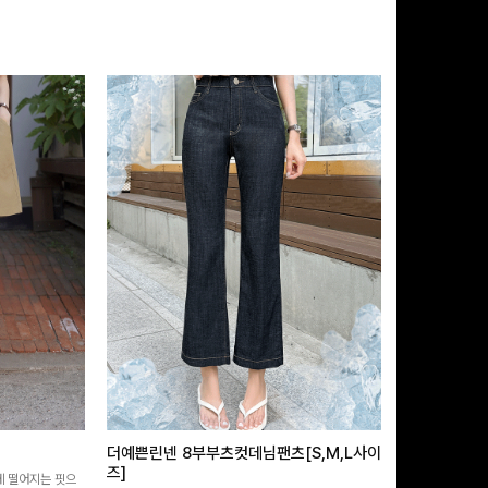
더예쁜린넨 8부부츠컷데님팬츠[S,M,L사이
급속쿨링효과 
즈]
 떨어지는 핏으
[MADE/후기인