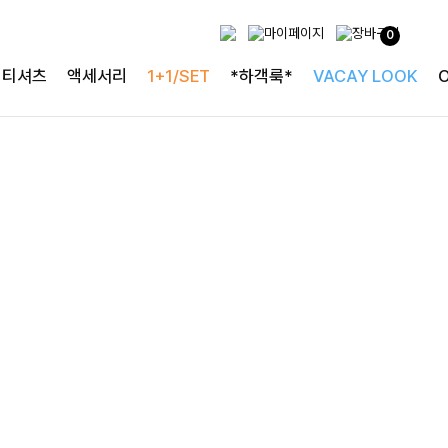
사랑스러운 블라우스
0
[구김없는] 레킷퍼프 셔링블라우스
티셔츠
액세서리
1+1/SET
*하객룩*
VACAY LOOK