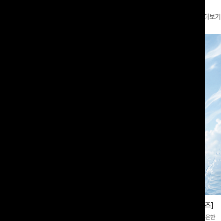
더보기
부츠컷슬랙스[S,M,L사이즈]
쿨링버튼 8부와이드팬츠[FREE,L사이즈]
증👍]누구나 갖고 싶어할 슬랙스:)베이
[바스락소재💙/8부기장]사이드 버튼 디테일이 은은한