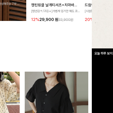
완성해주는 7부 블
헨틴링클 날개티셔츠+치마바지SET
드람린넨 스트링블
 스타일링을 연출하
[텐션감↑/구김↓]가볍게 입기만 해도 코
[시원함🧊/77사이즈까
디가 완성되는 세트 아이템으로, 자연스럽
한 텍스처가 돋보이는 블
12%
29,900
원
20%
34,900
원
33,900원
게 퍼지는 프릴 날개 소매가 우아한 포인트
없는 슬릿 카라 디자인이
를 더해드립니다💕 잔잔한 링클 텍스처 소
원하게 연출해드립니다 
재와 편안한 허리밴딩으로 하루 종일 산뜻
하고 쾌적하게 즐겨보세요!
오늘 하루 보지