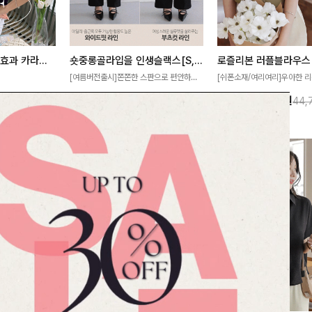
[재구매율1위] 냉감효과 카라니트
숏중롱골라입을 인생슬랙스[S,M,L,XL사이즈]
로즐리본 러플블라우스
[여름버전출시]쫀쫀한 스판으로 편안하게
[쉬폰소재/여리여리]우아한 리
필요가 없어요!얇
착용되어 누구나 입기 좋은 데일리 슬랙스!
연스럽게 흐르는 러플 디테일
10%
32,900
원
13%
38,900
원
32,800원
36,500원
44,
여름에도 시원하게
숏·기본·롱 기장과 와이드·부츠컷 핏까지 취
분위기를 더해주는 블라우스 
다
향에 맞게 선택할 수 있어 더욱 만족스러워
한 소재감과 여유롭게 떨어지
요
얼굴까지 화사해 보이며 세련
좋아요