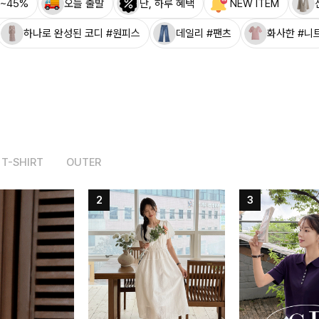
~45%
오늘 출발
단, 하루 혜택
NEW ITEM
하나로 완성된 코디 #원피스
데일리 #팬츠
화사한 #니
T-SHIRT
OUTER