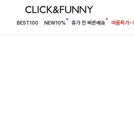
타이 포인트 블라우스
킬딧배색 타이블라우스
BEST100
NEW10%
휴가 전 빠른배송
여름특가~