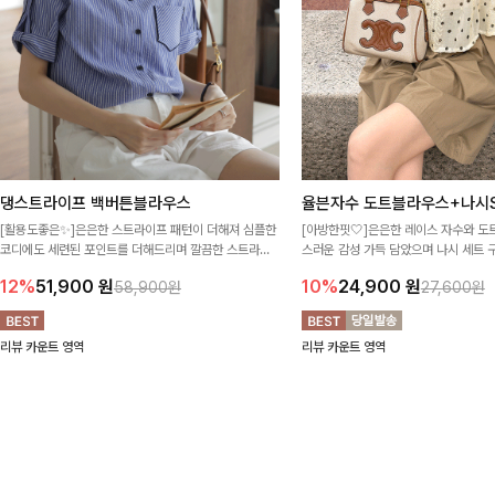
댕스트라이프 백버튼블라우스
율븐자수 도트블라우스+나시S
[활용도좋은✨]은은한 스트라이프 패턴이 더해져 심플한
[아방한핏🤍]은은한 레이스 자수와 도
코디에도 세련된 포인트를 더해드리며 깔끔한 스트라이
스러운 감성 가득 담았으며 나시 세트 
프 디테일로 유행 없이 오래 함께하기 좋은 블라우스예요
정없이 손쉽게 코디 가능한 블라우스에요
12%
51,900
원
10%
24,900
원
58,900원
27,600원
리뷰 카운트 영역
리뷰 카운트 영역