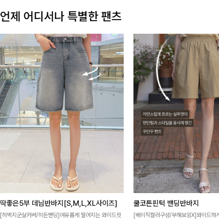
언제 어디서나 특별한 팬츠
딱좋은5부 데님반바지[S,M,L,XL사이즈]
쿨코튼핀턱 밴딩반바지
[허벅지군살커버/히든밴딩]여유롭게 떨어지는 와이드핏
[베이직컬러구성/부해보임X]와이드하게