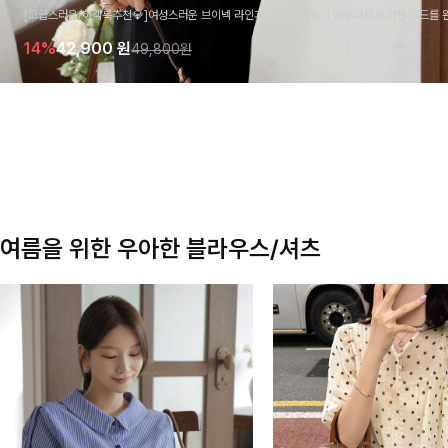
[고급스러움/하객룩추천💎]여성스러운 브이넥 라인과 타이 디테일이 어우러져 우아한 무드를 
라우스 🤍 여유로운 7부 소매로 편안하게 착용되며 데일리룩부터 출근룩, 하객룩까지 세련된
14%
42,900
원
49,800원
기 좋은 아이템이에요
여름을 위한 우아한 블라우스/셔츠