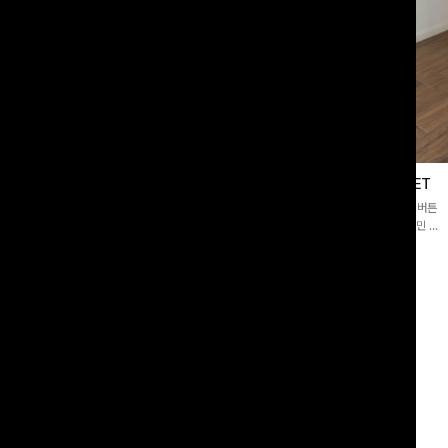
블라우스
제딧레이어드 블라우스+플레어팬츠SET
스퀘어넥]입체감 있는 링클 엠보 텍스
[완성도높은💗]레이어드한 듯 자연스러운 나시와 버튼
라우스- 여유로운 실루엣과 물결 짜임
원피스가 함께 구성된 세트 아이템입니다. 코디 고민 없
더해져 편안하면서도 여성스러운 무드를
이 한 벌만으로도 내추럴하면서 여성스러운 썸머룩 완성!
00
원
12%
43,900
원
34,800원
49,800원
리뷰 카운트 영역