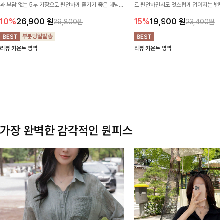
과 부담 없는 5부 기장으로 편안하게 즐기기 좋은 데님
로 편안하면서도 멋스럽게 입어지는 밴딩
팬츠 ✨ 빈티지한 워싱감이 더해져 캐주얼하면서도 트렌
한 포켓 디테일 더해져 데일리룩부터 
10%
26,900
원
15%
19,900
원
29,800원
23,400원
디한 무드로 연출
높게 즐겨지는 아이템!
리뷰 카운트 영역
리뷰 카운트 영역
가장 완벽한 감각적인 원피스