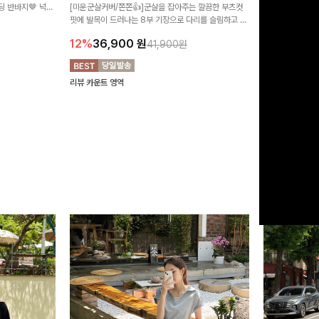
 반바지🤎 넉넉
[미운군살커버/쫀쫀👍]군살을 잡아주는 깔끔한 부츠컷
직하지만 부츠컷으
여행룩까지 활용도
핏에 발목이 드러나는 8부 기장으로 다리를 슬림하고 길
로 하루종일 편안
20%
29,9
어보이게 만들어주며 생지 소재로 멋을 더한 데님팬츠에
12%
36,900
원
41,900원
요~!
리뷰 카운트 영역
리뷰 카운트 영역