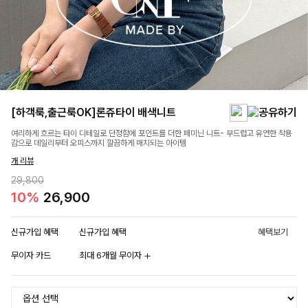
[하객룩,출근룩OK]론쥬타이 배색니트
여리하게 흐르는 타이 디테일로 단정함에 포인트를 더한 페미닌 니트- 부드럽고 유연한 착용
감으로 데일리부터 오피스까지 깔끔하게 매치되는 아이템
개 리뷰
29,800
10%
26,900
신규가입 혜택
신규가입 혜택
혜택보기
무이자 카드
최대 6개월 무이자