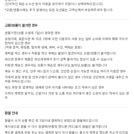
(인위적인 훼손 & 수선 등의 악용을 방지하기 위함이니 양해부탁드립니다)
*교환/반품시에도 추가 발생되는 모든 도선료는 고객님께서 부담해주셔야 합니다.
교환/반품이 불가한 경우
반품기한(상품 수령후 7일)이 경과한 경우
공정거래, 표준약관 제 15조 2항에 의한 이용자의 사용 또는 일부 소비에 의하여 재화 가치가
현저히 감소한 경우
(착용 흔적, 화장품, 탈취제 냄새, 세탁, 수선, 택훼손 포함)
세탁을 하신 경우나 착용을 하신 후에는 불량이 발견되어도 교환/반품이 불가합니다.
워싱면 종류의 제품은 워싱과정에서 옷이 살짝 돌아가는 현상이 있을 수 있습니다.
피팅만 해보신 경우라도 상품이 훼손된 경우(구김,늘어남,보풀)는 불가합니다.
배송 시 생긴 구김, 단추 바느질의 느슨함, 간단한 손질이 가능한 마감실 처리가 미흡한 경우
거래처 공정 과정 중 단추구멍이 완벽히 뚫리지 않은 경우 (가위로 간단하게 구멍을 내주신 뒤
착용 부탁드립니다)
워싱 과정 중 발생하는 냄새와 단추 위치를 나타내는 초크 자국이 남은 경우
지퍼의 뻣뻣한 움직임, 신발이나 가방 및 소품 마감 처리에서 생긴 소량의 본드 자국이 있는 경
우
환불 안내
환불시 수거 상품 확인 후 3일이내 결제하신 방법으로 환불해드립니다
예치금으로 환불 시 다시 원결제(무통장,핸드폰,카드)로의 환불은 불가합니다.
핸드폰 결제후 부분 취소 또는 결제한 달이 지나 환불시, 통신사 정책상 핸드폰 취소가 되지않