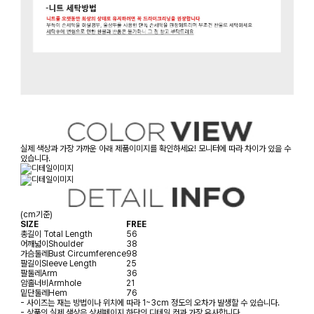
실제 색상과 가장 가까운 아래 제품이미지를 확인하세요! 모니터에 따라 차이가 있을 수
있습니다.
(cm기준)
SIZE
FREE
총길이
Total Length
56
어깨넓이
Shoulder
38
가슴둘레
Bust Circumference
98
팔길이
Sleeve Length
25
팔둘레
Arm
36
암홀너비
Armhole
21
밑단둘레
Hem
76
- 사이즈는 재는 방법이나 위치에 따라 1~3cm 정도의 오차가 발생할 수 있습니다.
- 상품의 실제 색상은 상세페이지 하단의 디테일 컷과 가장 유사합니다.