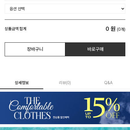
0
원
상품금액 합계
(
0
개)
장바구니
바로구매
상세정보
리뷰
(
0
)
Q&A