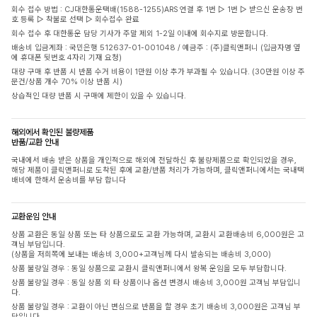
회수 접수 방법 : CJ대한통운택배(1588-1255)ARS 연결 후 1번 ▷ 1번 ▷ 받으신 운송장 번
호 등록 ▷ 착불로 선택 ▷ 회수접수 완료
회수 접수 후 대한통운 담당 기사가 주말 제외 1-2일 이내에 회수지로 방문합니다.
배송비 입금계좌 : 국민은행 512637-01-001048 / 예금주 : (주)클릭앤퍼니 (입금자명 옆
에 휴대폰 뒷번호 4자리 기재 요청)
대량 구매 후 반품 시 반품 수거 비용이 1만원 이상 추가 부과될 수 있습니다. (30만원 이상 주
문건/상품 개수 70% 이상 반품 시)
상습적인 대량 반품 시 구매에 제한이 있을 수 있습니다.
해외에서 확인된 불량제품
반품/교환 안내
국내에서 배송 받은 상품을 개인적으로 해외에 전달하신 후 불량제품으로 확인되었을 경우,
해당 제품이 클릭앤퍼니로 도착된 후에 교환/반품 처리가 가능하며, 클릭앤퍼니에서는 국내택
배비에 한해서 운송비를 부담 합니다
교환운임 안내
상품 교환은 동일 상품 또는 타 상품으로도 교환 가능하며, 교환시 교환배송비 6,000원은 고
객님 부담입니다.
(상품을 저희쪽에 보내는 배송비 3,000+고객님께 다시 발송되는 배송비 3,000)
상품 불량일 경우 : 동일 상품으로 교환시 클릭앤퍼니에서 왕복 운임을 모두 부담합니다.
상품 불량일 경우 : 동일 상품 외 타 상품이나 옵션 변경시 배송비 3,000원 고객님 부담입니
다.
상품 불량일 경우 : 교환이 아닌 변심으로 반품을 할 경우 초기 배송비 3,000원은 고객님 부
담입니다.