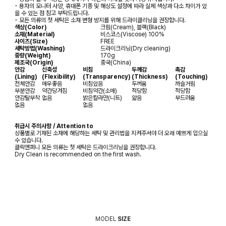
- 용자의 모니터 사양, 휴대폰 기종 및 해상도 설정에 따라 실제 색상과 다소 차이가 있
을 수 있는 점 참고 부탁드립니다.
- 모든 의류의 첫 세탁은 소재 변형 방지를 위해 드라이클리닝을 권장합니다.
색상(Color)
크림(Cream), 블랙(Black)
소재(Material)
비스코스(Viscose) 100%
사이즈(Size)
FREE
세탁방법(Washing)
드라이크리닝(Dry cleaning)
중량(Weight)
170g
제조국(Origin)
중국(China)
안감
신축성
비침
두께감
촉감
(Lining)
(Flexibility)
(Transparency)
(Thickness)
(Touching)
전체안감
매우좋음
비침있음
두꺼움
까슬거림
부분안감
약간당겨짐
비침약간(소매)
적당함
적당함
안감탈부착
없음
밝은칼라만(니트)
얇음
부드러움
없음
없음
취급시 주의사항 / Attention to
상품별로 기재된 소재에 해당하는 세탁 및 관리법을 지켜주셔야 더 오래 예쁘게 입으실
수 있습니다.
클릭앤퍼니 모든 의류는 첫 세탁은 드라이크리닝을 권장합니다.
Dry Clean is recommended on the first wash.
MODEL
SIZE