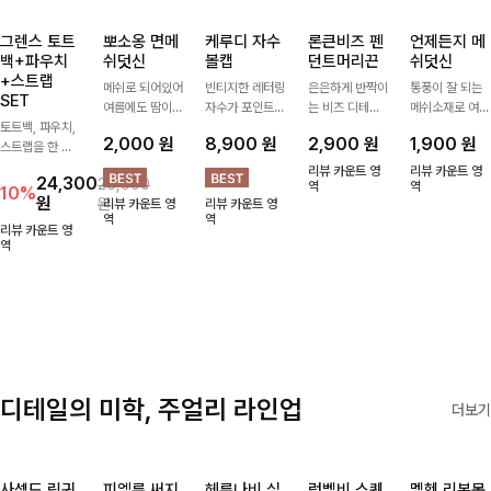
그렌스 토트
뽀소옹 면메
케루디 자수
론큰비즈 펜
언제든지 메
백+파우치
쉬덧신
볼캡
던트머리끈
쉬덧신
+스트랩
메쉬로 되어있어
빈티지한 레터링
은은하게 반짝이
통풍이 잘 되는
SET
여름에도 땀이
자수가 포인트가
는 비즈 디테일
메쉬소재로 여름
토트백, 파우치,
차지않게~! 발걸
되어 데일리 룩
과 펜던트 포인
까지 쾌적하게
2,000
원
8,900
원
2,900
원
1,900
원
스트랩을 한 번
음도 당당해지세
에 자연스럽게
트로 스타일에
데일리로 신기
에 드리는
요:-)
어우러지는 볼
센스를 더해주는
좋은 덧신이에요
리뷰 카운트 영
리뷰 카운트 영
24,300
26,900
ITEM활용도 높
캡!베이직한 컬
아이템, 탄탄한
역
^^
역
10%
원
원
리뷰 카운트 영
리뷰 카운트 영
게 어디에든 다
러와 깔끔한 쉐
밴딩으로 안정감
역
역
양하게 즐겨주세
입으로 캐주얼부
있게 잡아주어
리뷰 카운트 영
요 ;)
역
터 꾸안꾸 스타
데일리로 활용하
일까지 활용도
기 좋은 헤어 악
GOOD
세서리
디테일의 미학, 주얼리 라인업
더보기
사셀드 링귀
피엘룬 써지
헤룬나비 실
럼벨비 스퀘
멜헨 리본목