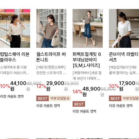
럽틸스퀘어 리본
월스트라이프 버
퍼펙트절개핏 6
콘브이넥 라벨티
블라우스
튼니트
부데님반바지
셔츠
[S,M,L사이즈]
스퀘어넥과 롱 리본
[여유핏/쫀쫀소재🤎]
[매일입어요🩵]여유
디테일이 여성스러운
잔잔한 스트라이프 패
[체형커버🫶]세로 절
롭게 떨어지는 실루엣
분위기를 한층 더해주
턴과 버튼 포인트가
개 라인이 더해져 다
과 깔끔한 브이넥 디
44,100
29,900
17,900
48,900
33,900
1
는 블라우스입니다.
더해져 캐주얼하면서
리 라인을 더욱 길고
자인으로 데일리하게
10%
12%
10%
원
원
48,900
원
원
원
56,800
원
자연스럽게 잡힌 셔링
도 세련된 무드를 연
슬림하게 연출해주는
즐기기 좋은 티셔츠-
14%
원
원
과 봉긋한 소매가 여
출해주는 니트- 가볍
5부 데님 반바지 🤍
소매 라벨 디테일이
리뷰 카운트 영역
리한 실루엣을 연출해
고 부드러운 착용감으
부담 없는 기장과 여
은은한 포인트를 더해
리뷰 카운트 영역
리뷰 카운트 영역
특별한 날은 물론 데
로 단독은 물론 데일
유로운 핏으로 편안하
심플하면서도 센스 있
리뷰 카운트 영역
일리룩으로도 부담 없
리룩으로 활용하기 좋
게 착용되며 다양한
는 스타일을 완성해드
이 즐기기 좋아요🎀
은 아이템!
상의와 손쉽게 매치되
려요!
어 데일리부터 휴가룩
까지 활용도 높게 즐
기기 좋아요 d