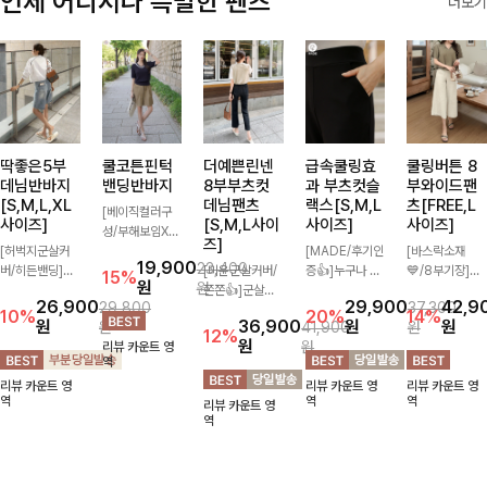
언제 어디서나 특별한 팬츠
더보기
딱좋은5부
쿨코튼핀턱
더예쁜린넨
급속쿨링효
쿨링버튼 8
데님반바지
밴딩반바지
8부부츠컷
과 부츠컷슬
부와이드팬
[S,M,L,XL
데님팬츠
랙스[S,M,L
츠[FREE,L
[베이직컬러구
사이즈]
[S,M,L사이
사이즈]
사이즈]
성/부해보임X]
즈]
[허벅지군살커
와이드하게 떨어
[MADE/후기인
[바스락소재
19,900
23,400
버/히든밴딩]여
지는 핏으로 편
[미운군살커버/
증👍]누구나 갖
💙/8부기장]사
15%
원
원
유롭게 떨어지는
안하면서도 멋스
쫀쫀👍]군살을
고 싶어할 슬랙
이드 버튼 디테
26,900
29,900
42,9
29,800
37,300
와이드핏과 부담
럽게 입어지는
잡아주는 깔끔한
스:)베이직하지
일이 은은한 포
10%
20%
14%
원
36,900
원
원
원
41,900
원
없는 5부 기장
밴딩 반바지🤎
부츠컷 핏에 발
만 부츠컷으로
인트가 되어주는
12%
원
원
리뷰 카운트 영
으로 편안하게
넉넉한 포켓 디
목이 드러나는
이쁜 핏 연출은
와이드 팬츠입니
역
즐기기 좋은 데
테일 더해져 데
8부 기장으로
물론,쫀쫀한 스
다. 여유롭게 떨
리뷰 카운트 영
리뷰 카운트 영
리뷰 카운트 영
님 팬츠 ✨ 빈티
일리룩부터 여행
다리를 슬림하고
판끼로 하루종일
어지는 실루엣과
역
역
역
리뷰 카운트 영
지한 워싱감이
룩까지 활용도
길어보이게 만들
편안하게!
가볍게 바스락거
역
더해져 캐주얼하
높게 즐겨지는
어주며 생지 소
리는 소재감으로
면서도 트렌디한
아이템!
재로 멋을 더한
시원하고 편안하
무드로 연출
데님팬츠에요~!
게 즐기기 좋은
아이템-