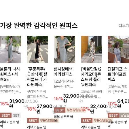
가장 완벽한 감각적인 원피스
더보기
블룬티 나시
[주문폭주/
롬셔링배색
[비율만점/2
딘젤퍼프 스
원피스+셔
군살삭제]젤
카라원피스
차리오더]뮨
트라이프원
츠SET
링클프리 카
스트링 플라
피스
[군살커버💕/주
라원피스
워원피스
[우아한무드🤍/
문폭주]배색 카
[청순무드/체형
휴가룩추천]구
구김이 적은 링
라와 스트라이프
고급스러운 플라
커버]꾸안꾸 무
32,900
38,700
김이 덜한 링클
클프리 원단으로
패턴으로 캐주얼
워 패턴과 랩 디
드의 정석🤍 가
15%
31,900
원
64,9
37,500
원
소재의 나시원피
항상 깔끔하게
한 무드를 더한
자인으로 여성스
볍고 산뜻한 착
15%
10%
원
27,900
32,400
원
원
34,000
36,800
스+셔츠 조합으
착용 가능하며
롱 원피스 🖤 셔
러우면서 세련된
용감으로 여름
18%
12%
원
원
원
원
로 코디 걱정없
일자로 떨어지는
링 디테일과 쫀
분위기를 더해주
내내 손이 자주
리뷰 카운트 영
이 여성스럽고
넉넉한 핏으로
쫀한 스판 소재
며 스트링이 내
가는 원피스예
역
리뷰 카운트 영
리뷰 카운트 영
편안하게 즐길
군살을 완벽히
로 편안하면서도
장되어있어 슬림
요- 은은한 스트
역
역
리뷰 카운트 영
리뷰 카운트 영
수 있는 아이템
커버해주는 원피
여성스럽게 연출
하게 핏을 조절
라이프 패턴과