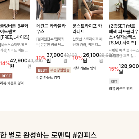
쿨링버튼 8부와
메칸드 카라블라
푼스트라이프 카
(2종SET)날르
이드팬츠
우스
라니트
배색 퍼프블라우
[FREE,L사이즈]
스+일자슬랙스
[썸머원단🌊/팔뚝커
산뜻한 스트라이프 패
[S,M,L사이즈]
[바스락소재💙/8부
버]은은한 링클 텍스
턴과 카라, 버튼 디테
기장]사이드 버튼 디
처와 여유로운 실루엣
일이 어우러져 단정하
세련된 배색 블라우스
37,900
26,100
42,100
28,900
테일이 은은한 포인트
이 만나 내추럴하면서
면서도 세련된 무드를
와 깔끔한 후크 일자
10%
10%
42,900
원
원
49,800
원
원
가 되어주는 와이드
도 세련된 무드를 연
완성해주는 니트 🤍
슬랙스를 함께 구성한
14%
원
128,900
원
팬츠입니다. 여유롭게
출해주는 블라우스-
부드럽고 가벼운 착용
세트입니다. 허리 라
리뷰 카운트 영역
15%
원
떨어지는 실루엣과 가
데일리룩부터 출근룩
감으로 데님부터 슬랙
인을 자연스럽게 살려
리뷰 카운트 영역
볍게 바스락거리는 소
까지 다양하게 활용하
스까지 다양하게 매치
주는 블라우스와 롱한
리뷰 카운트 영역
재감으로 시원하고 편
기 좋은 베이직한 디
하기 좋아 데일리룩부
일자핏 슬랙스가 만나
리뷰 카운트 영역
안하게 즐기기 좋은
자인!
터 출근룩까지 활용도
단정하면서도 고급스
아이템-
높게 즐기기 좋은 아
러운 실루엣을 완성해
이템이에요 ✨
드려요.
한 벌로 완성하는 로맨틱 #원피스