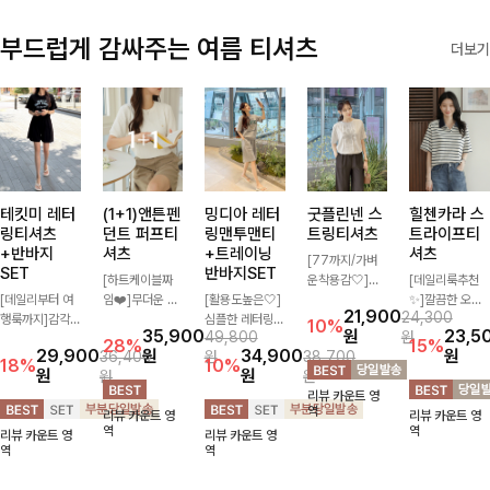
부드럽게 감싸주는 여름 티셔츠
더보기
테킷미 레터
(1+1)앤튼펜
밍디아 레터
굿플린넨 스
힐첸카라 스
링티셔츠
던트 퍼프티
링맨투맨티
트링티셔츠
트라이프티
+반바지
셔츠
+트레이닝
셔츠
[77까지/가벼
SET
반바지SET
[하트케이블짜
운착용감🤍]린
[데일리룩추천
[데일리부터 여
임❤️]무더운 여
[활용도높은🤍]
넨 소재와 내추
✨]깔끔한 오픈
21,900
24,300
행룩까지]감각
름 사랑스러운
심플한 레터링
럴한 플라워 프
카라넥과 조화로
10%
35,900
원
23,5
49,800
원
적인 레터링 티
낭만같은 티셔츠
포인트의 반팔
린팅이 포인트가
운 배색이 들어
28%
15%
29,900
원
34,900
원
36,400
원
38,700
셔츠와 플레어
소재감에서 주는
티셔츠와 여유롭
되어 하나만으로
간 스트라이프
18%
10%
원
원
원
원
핏 반바지가 함
포인트와 금장으
게 떨어지는 반
도 감성 있는 스
패턴으로 단정하
리뷰 카운트 영
께 구성된 세트
로 고급스러움도
바지 조합으로
타일을 완성해드
고 캐주얼한 무
역
리뷰 카운트 영
리뷰 카운트 영
아이템으로, 편
놓치지 말아요♥
꾸안꾸 무드 제
리는 티셔츠-🌼
드를 선사하는
역
역
리뷰 카운트 영
리뷰 카운트 영
안하면서도 캐주
대로 살려주는
🌿
반팔 티셔츠에
역
역
얼한 꾸안꾸룩을
트레이닝 세트
요:)
완성해드립니다
🖤 편안한 착용