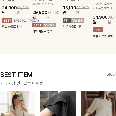
급스러운 자수 디
소재💙]센스있는
잡아주는 스트링과
시어서커 소재로
34,900
35,100
39,600
46,800
테일이 사랑스러운
스트라이프 패턴에
깔끔한 스트라이프
시원하고 쫀쫀한
원
29,900
원
원
33,200
원
블라우스-페미닌
귀여운 퍼피 펜던
패턴에 링클프리!
텐션감으로 언제든
원
34,900
원
38,7
하면서 여리한 무
트로 포인트를 선
💙플레어지는 롱한
편안하게 입혀질
원
원
드로 즐겨지는
사하는 니트 가디
기장감까지 완벽한
블라우스- 단정한
리뷰 카운트 영역
리뷰 카운트 영역
ITEM
건을 소개할게요 :)
데일리 원피스:B
카라와 풍성한 퍼
리뷰 카운트 영역
프 소매로 여성스
리뷰 카운트 영역
러움을 더했어요 :)
BEST ITEM
더보기
지금 가장 인기있는 아이템