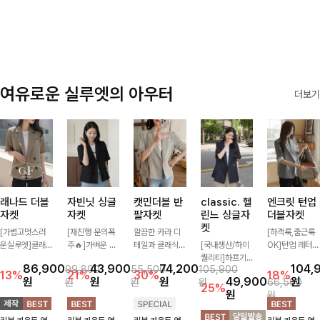
✨🩵
감에 캐주얼한
감성까지 더해져
데일리하게 손이
자주 가요
여유로운 실루엣의 아우터
더보기
래나드 더블
자빈닛 싱글
캣민더블 반
classic. 헬
엔크릿 턴업
자켓
자켓
팔자켓
린느 싱글자
더블자켓
켓
[가볍고멋스러
[재진행 문의폭
깔끔한 카라 디
[하객룩,출근룩
운실루엣]클래
주🔥]가벼운 소
테일과 클래식한
[국내생산/하이
OK]턴업 레터링
식하면서 베이직
재로 툭 걸쳐주
더블 버튼 디자
퀄리티]하프기
포인트로 센스
86,900
43,900
74,200
104,
99,800
55,500
105,900
하게 걸치기 좋
기만 해도 캐주
인으로 세련된
장의 부담스럽지
있게 완성된 썸
13%
21%
30%
18%
원
원
원
49,900
원
원
원
원
66,500
은 반팔 자켓-자
얼한 무드를 만
무드를 완성한
않은 기장으로
머 자켓, 더블버
25%
원
원
주 입게 될 깔끔
들어주며 반팔
반팔 자켓 ✨ 가
클래식이 주는
튼 디자인으로
한 핏은 물론, 쾌
디자인으로 더운
볍게 걸쳐주기만
멋!스탠다드한
깔끔하고 세련된