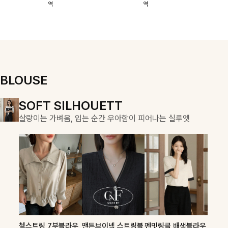
역
역
이에요:)
스에요🖤
돼요
할 수 있어요🤍
여유로운 핏이
만나 편안함은
물론, 고급스러
운 분위기까지
더해드립니다
BLOUSE
DOUBLE THE JOY
SOFT SILHOUETT
COZY ESSENTIAL
함께할 때 더욱 완벽한, 합리적인 선택으로 채우는 즐거움
살랑이는 가벼움, 입는 순간 우아함이 피어나는 실루엣
매일의 일상을 부드럽게 감싸줄 니트 컬렉션
론클디 브이넥니트
칠스트라이프 카라7
셀드펜던트 7부니트
첼스트링 7부블라우
맨튼브이넥 스트링블
펜밋링클 배색블라우