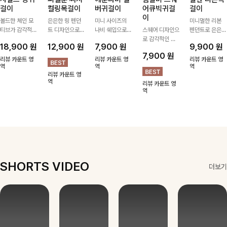
걸이
컬링목걸이
버귀걸이
어큐빅귀걸
걸이
이
볼드한 체인 모
은은한 링 펜던
미니 사이즈의
미니멀한 리본
티브가 감각적인
트 디자인으로
나비 쉐입으로
스퀘어 디자인으
펜던트로 은은한
포인트가 되어주
심플한 POINT,
은은하게 빛을
로 감각적인 무
포인트를 더해주
18,900
원
12,900
원
7,900
원
9,900
원
는 귀걸이- 심플
써지컬스틸 소재
내어줄 이어링,
드를 더했고 그
는 목걸이예요.
7,900
원
하면서도 존재감
로 변색 걱정 없
과하지 않은 포
안에 큐빅을 담
골드, 실버 컬러
리뷰 카운트 영
리뷰 카운트 영
리뷰 카운트 영
있는 디자인으로
역
이 데일리로 착
인트가 되어줘
역
아 더욱 고급스
로 구성돼 어떤
역
리뷰 카운트 영
데일리룩부터 스
용하기 좋아요-
데일리로 착용하
럽게 연출되는
룩에도 부담 없
역
리뷰 카운트 영
타일리시한 포인
기 좋아요:)
귀걸이에요~!
이 매치하기 좋
역
트룩까지 다양하
아요
게 매치하기 좋
은 아이템💎
SHORTS VIDEO
더보기