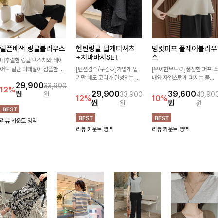
릴픈배색 링클블라우스
헨틴링클 날개티셔츠
밍킷퍼프 플레어블라우
+치마바지SET
스
내추럴한 링클 텍스처와 레이
어드 밑단 디테일이 심플한 디
[텐션감↑/구김↓]가볍게 입
[우아한무드🤍]풍성한 퍼프 소
자인에 포인트를 더해주며, 가
기만 해도 코디가 완성되는 세
매와 자연스럽게 퍼지는 플레
29,900
33,900
볍게 툭 입기만 해도 멋스러운
트 아이템으로, 자연스럽게 퍼
어 실루엣이 여성스러운 무드
12%
원
29,900
39,600
원
33,900
43,90
스타일을 완성해드려요- 여유
지는 프릴 날개 소매가 우아한
를 완성해주는 블라우스 🤍 체
12%
10%
원
원
원
원
로운 핏으로 군살은 자연스럽
포인트를 더해드립니다💕 잔
형을 자연스럽게 커버해주며
게 커버해주고, 편안한 착용감
잔한 링클 텍스처 소재와 편안
걸을 때마다 살랑이는 핏으로
리뷰 카운트 영역
까지 더해 손이 자주 가는 데일
한 허리밴딩으로 하루 종일 산
데일리룩부터 데이트룩까지 화
리뷰 카운트 영역
리뷰 카운트 영역
리 아이템이랍니다🤍
뜻하고 쾌적하게 즐겨보세요!
사하게 즐기기 좋은 아이템이
에요 ✨