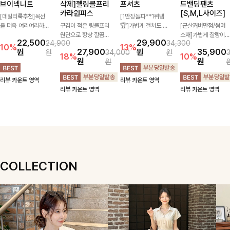
브이넥니트
삭제]젤링클프리
프셔츠
드밴딩팬츠
카라원피스
[S,M,L사이즈]
[데일리룩추천]목선
[1만장돌파**1위템
을 더욱 여리여리하게
구김이 적은 링클프리
🏆]가볍게 걸쳐도 살
[군살커버만점/썸머
연출해주는 브이넥 디
원단으로 항상 깔끔하
아나는 산뜻한 컬러
소재]가볍게 찰랑이는
22,500
29,900
24,900
34,300
자인으로 깔끔한 무드
게 착용 가능하며 일
감, 여름에 딱 맞는 코
원단과 여유로운 와이
10%
13%
원
27,900
원
35,900
원
34,000
원
를 완성해주는 니트
자로 떨어지는 넉넉한
튼 셔츠❤️ 여유 있는
드 핏으로 하루 종일
18%
10%
원
원
원
🤍 부드러운 착용감
핏으로 군살을 완벽히
핏과 스트라이프 패
편안하게 착용하실 수
과 베이직한 실루엣으
커버해주는 원피스에
턴, 자연스러운 실루
있는 팬츠입니다 🖤
리뷰 카운트 영역
리뷰 카운트 영역
로 단독은 물론 다양
요🖤
엣으로 데일리 코디에
✨ 허리 전체 밴딩과
리뷰 카운트 영역
리뷰 카운트 영역
한 아우터와 레이어드
부담 없이 매치된답니
스트링 디테일로 안정
하기 좋아 데일리하게
다:)
감 있는 착용감을 더
즐기기 좋은 아이템이
해드려요!
에요 ✨
COLLECTION