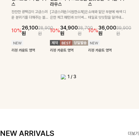
필첸체크 스트링블라
특스트라이프 링클원
헨틴링클 날개티셔츠
부니트
스
라우스
스
우스+플레어스커트
피스+스트링자켓
+치마바지SET
부드럽게 몸을 감싸는 니트
넉넉한 핏으로 편하게 착용
SET
SET
짜임으로 편안한 착용감을
[골드버튼/클래식무드🤍]
가능한 심플&베이직 무드의
잔잔한 광택감이 고급스러
[고급스러운/시원한소재]은
소매와 밑단 부분에 배색 디
[텐션감↑/구김↓]가볍게
더해드리며 여유 있게 떨어
스트라이프 패턴으로 데일
니트!레터리 펜던트로 고급
운 분위기를 더해주는 블라
은한 체크 패턴과 브이넥으
테일로 밋밋함을 덜어내고
[활용도 좋은 투피스]은은한
가볍고 시원한 링클 원피스
입기만 해도 코디가 완성되
24,300
25,800
26,900
28,600
지는 핏과 브이넥 디자인이
리룩에 포인트를 더해줄 아
스러운 포인트를 내어주었
우스예요 ✨ 허리 스트링과
로 단정하면서 실버버튼으
더욱 멋스럽게 연출되며 링
10%
10%
체크 패턴과 허리 스트링 디
와 스트링 자켓이 세트로 구
는 세트 아이템으로, 자연스
원
31,900
원
26,100
34,900
36,000
원
35,400
원
28,900
38,700
39,900
29,900
여리여리한 실루엣을 완성
이템입니다 카라넥 디자인
어요:D
프릴 밑단이 자연스럽게 실
로 고급스러운 디테일을 넣
클 소재로 구김 걱정없이 즐
33,900
10%
테일이 어우러진 투피스 세
성되어 코디 고민 없이 완성
럽게 퍼지는 프릴 날개 소매
10%
10%
10%
12%
원
원
원
원
원
원
원
원
42,900
69,900
원
해드려요 ✨ 단독은 물론 다
으로 깔끔한 이미지로 만들
루엣을 살려주며, 여유로운
었으며 밑단스트링으로 핏
길 수 있는 블라우스랍니
49,800
79,400
원
트입니다. 여유로운 상의와
도 높은 스타일링을 연출해
가 우아한 포인트를 더해드
14%
12%
원
원
양한 아우터와도 자연스럽
어 주는 7부 니트입니다 ~
핏으로 편안하면서도 여성
을 더욱 깔끔하게 잡아주는
다:)
원
원
풍성하게 퍼지는 롱스커트가
주는 아이템 🤍 따로 또 같
립니다💕 잔잔한 링클 텍스
리뷰 카운트 영역
리뷰 카운트 영역
게 매치되는 데일리 니트랍
스러운 무드를 완성해준답
블라우스예요 :)
자연스러운 체형 커버는 물
이 활용하기 좋아 실용적이
처 소재와 편안한 허리밴딩
리뷰 카운트 영역
리뷰 카운트 영역
리뷰 카운트 영역
리뷰 카운트 영역
니다
니다 🤍
리뷰 카운트 영역
론, 단품으로도 다양하게 활
며, 스트링 디테일로 다양한
으로 하루 종일 산뜻하고 쾌
리뷰 카운트 영역
리뷰 카운트 영역
용하기 좋아요🖤
핏을 연출할 수 있어 데일리
적하게 즐겨보세요!
부터 여행룩까지 멋스럽게
즐기기 좋아요 ✨
1
/
3
NEW ARRIVALS
더보기