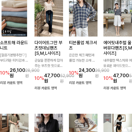
소프트해 라운드
다이어트그만 부
티븐롤업 체크셔
에어핏내추럴 울
니트
츠컷데님팬츠
츠
버뮤다팬츠[S,M
[S,M,L사이즈]
사이즈]
[깔끔기본템추천🤍]
은은한 체크 패턴과
부드러운 터치감과 군
군살을 쫀쫀하게 잡아
롤업 가능한 소매 디
내추럴한 텍스처와 여
더더기 없는 디자인으
주는 부츠컷 핏으로
테일로 다양한 분위기
유로운 와이드핏으로
26,100
24,300
28,900
26,900
로 매일 손이 가는 자
다리 라인을 이쁘고
를 연출하실 수 있어
군살은 자연스럽게 커
10%
10%
원
47,700
원
47,700
원
52,900
원
5
체제작 니트입니다.
깔끔하게 만들어주고
요🌿 차르르 흐르는
버해드리는 버뮤다 팬
10%
10%
원
원
원
자연스럽게 떨어지는
진청 색감으로 더욱
가벼운 소재와 여유로
츠 🤍 깔끔한 허리 디
리뷰 카운트 영역
리뷰 카운트 영역
여유핏과 깔끔한 라운
슬림해보이는 효과를
운 핏으로 단독은 물
테일과 편안한 착용감
리뷰 카운트 영역
리뷰 카운트 영역
드넥으로 단독은 물론
주는 데님팬츠!
론 아우터처럼 툭 걸
으로 데일리부터 출근
이너로도 활용하기 좋
쳐도 멋스러운 데일리
룩까지 산뜻하게 즐기
아요.
셔츠입니다
기 좋은 팬츠예요!