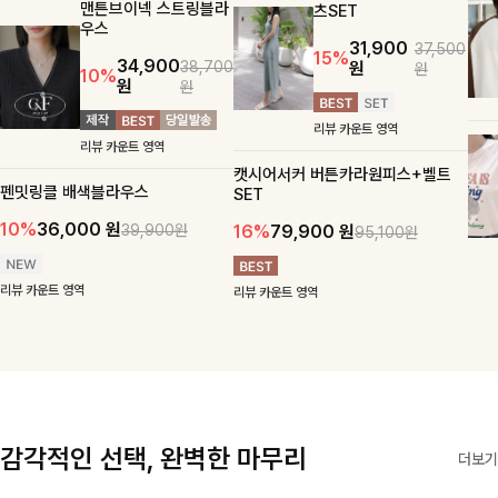
맨튼브이넥 스트링블라
츠SET
우스
31,900
37,500
15%
34,900
원
38,700
원
10%
원
원
리뷰 카운트 영역
리뷰 카운트 영역
캣시어서커 버튼카라원피스+벨트
펜밋링클 배색블라우스
SET
10%
36,000
원
16%
79,900
원
39,900원
95,100원
리뷰 카운트 영역
리뷰 카운트 영역
감각적인 선택, 완벽한 마무리
더보기