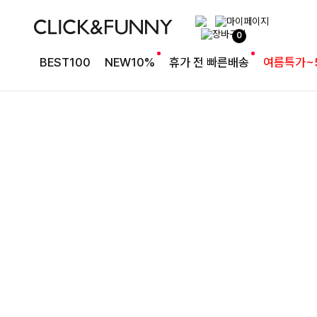
완성도 높은 원피스SET
0
특스트라이프 링클원피스+스트링자켓SET
BEST100
NEW10%
휴가 전 빠른배송
여름특가~