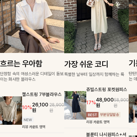
기
흐르는 우아함
가장 쉬운 코디
탄탄
단정함 속의 여성스러운 디테일이 돋보
특별한 날부터 일상까지 함께하는 룩
는 
이는 화사한 블라우스
쥬빌스트링 포켓원피스
첼스트링 7부블라우스
48,900
58,900
17%
26,100
원
28,900
원
10%
원
원
리뷰 카운트 영역
리뷰 카운트 영역
블룬티 나시원피스+셔