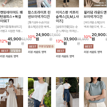
캣밍레이어드 패
함스트라이프 린
이지스판 카프리
윌리덤 라운드앤
턴원피스+목걸
넨브이넥가디건
슬랙스[S,M,L사
브이넥가디건
이SET
이즈]
[통기성우수🧊/리오
[부드러운소재]브이
[페이즐/활동성최고]
셀소재]은은한 배색
[슬림핏연출]입는 순
넥과 라운드넥, 두 가
가볍고 시원한 착용감
스트라이프 패턴으로
간 느껴지는 뛰어난
지 넥 라인 중 취향에
24,900
20,900
27,600
으로 여름 내내 부담
캐주얼하면서도 산뜻
신축성으로 활동량 많
맞게 선택할 수 있는
10%
10%
45,900
원
33,900
원
52,100
원
38,900
없이 즐기기 좋은 라
한 무드 살려주는 니
은 날에도 편안하게
활용도 높은 가디건
12%
13%
원
원
원
원
운드 니트 🤍 베이직
트 가디건 💛 브이넥
🌿 발목이 드러나는
🤍 부드러운 착용감
한 디자인으로 다양한
라인에 슬림하게 떨어
카프리 기장이 다리
과 베이직한 디자인으
리뷰 카운트 영역
리뷰 카운트 영역
하의와 손쉽게 매치되
지는 핏 더해져 단독
라인을 더욱 길고 산
로 단독은 물론 가볍
리뷰 카운트 영역
리뷰 카운트 영역
어 데일리하게 활용하
으로도 여리하고 세련
뜻하게 보여주며, 깔
게 걸쳐 입기 좋아 데
기 좋아요 ✨
되게 입어져요-
끔한 실루엣으로 출근
일리룩부터 출근룩까
룩부터 데일리룩까지
지 다양하게 즐기기
활용도 높게 즐기기
좋은 아이템이에요 ✨
좋습니다