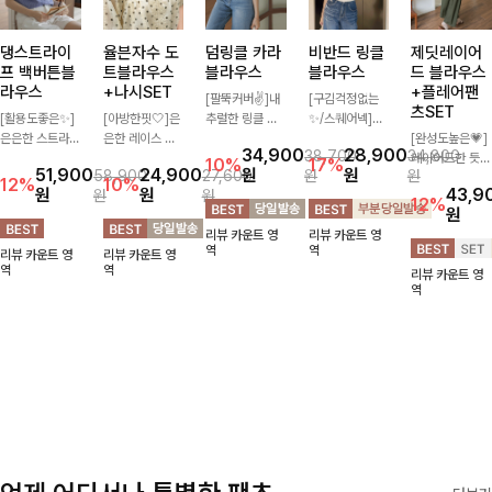
댕스트라이
율븐자수 도
덤링클 카라
비반드 링클
제딧레이어
프 백버튼블
트블라우스
블라우스
블라우스
드 블라우스
라우스
+나시SET
+플레어팬
[팔뚝커버✌]내
[구김걱정없는
츠SET
[활용도좋은✨]
[아방한핏🤍]은
추럴한 링클 텍
✨/스퀘어넥]입
은은한 스트라이
은한 레이스 자
스처로 분위기
체감 있는 링클
[완성도높은💗]
34,900
28,900
38,700
34,800
프 패턴이 더해
수와 도트 패턴
있게 입어지는
엠보 텍스처가
레이어드한 듯
10%
17%
51,900
24,900
원
원
58,900
27,600
원
원
져 심플한 코디
으로 사랑스러운
블라우스🖤 브
돋보이는 블라우
자연스러운 나시
12%
10%
원
원
43,9
원
원
에도 세련된 포
감성 가득 담았
이넥 카라 디자
스- 여유로운 실
와 버튼 원피스
12%
원
인트를 더해드리
으며 나시 세트
인에 여유로운
루엣과 물결 짜
가 함께 구성된
리뷰 카운트 영
리뷰 카운트 영
며 깔끔한 스트
구성으로 이너
소매핏 더해져
임 소매 디테일
세트 아이템입니
역
역
리뷰 카운트 영
리뷰 카운트 영
라이프 디테일로
걱정없이 손쉽게
여리하면서도 시
이 더해져 편안
다. 코디 고민 없
역
역
리뷰 카운트 영
유행 없이 오래
코디 가능한 블
원한 무드로 즐
하면서도 여성스
이 한 벌만으로
역
함께하기 좋은
라우스에요:)
기기 좋아요-
러운 무드를 연
도 내추럴하면서
블라우스예요
출해드려요!
여성스러운 썸머
룩 완성!