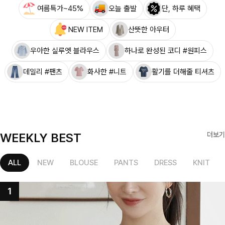
여름특가~45%
오늘 출발
단, 하루 혜택
NEW ITEM
산뜻한 아우터
우아한 실루엣 블라우스
하나로 완성된 코디 #원피스
데일리 #팬츠
화사한 #니트
활기를 더해줄 티셔츠
WEEKLY BEST
더보기
ALL
NEW
BLOUSE
PANTS
DRESS
KNIT