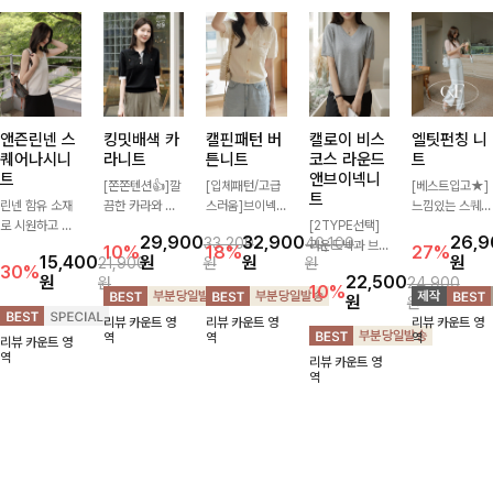
앤즌린넨 스
킹밋배색 카
캘핀패턴 버
캘로이 비스
엘팃펀칭 니
퀘어나시니
라니트
튼니트
코스 라운드
트
트
앤브이넥니
[쫀쫀텐션👍]깔
[입체패턴/고급
[베스트입고★]
트
린넨 함유 소재
끔한 카라와 반
스러움]브이넥
느낌있는 스퀘어
로 시원하고 쾌
오픈 디자인이
라인과 감각적인
[2TYPE선택]
펀칭과 골드버튼
29,900
32,900
26,
33,200
40,100
적하게 즐기기
만나 하나만 입
패턴이 어우러져
라운드넥과 브이
으로 세련됨이
10%
18%
27%
15,400
원
원
원
21,900
원
원
좋은 나시 니트
어도 완성도 높
포인트 있게 즐
넥 두 가지 디자
묻어나는 니트:)
30%
원
22,500
원
24,900
🌿 깔끔한 스퀘
은 스타일링을
기기 좋은 가디
인으로 취향에
시원쫀쫀함 가
10%
원
원
어넥 디자인이
연출해드려요 부
건 🤍 가볍게 걸
맞게 선택 가능
득, 여성스러운
리뷰 카운트 영
리뷰 카운트 영
리뷰 카운트 영
쇄골 라인을 더
담 없이 즐기기
쳐주기만 해도
한 베이직 니트
룩을 완성해봐요
역
역
역
리뷰 카운트 영
욱 여리하고 여
좋은 데일리 니
스타일리시한 무
🤍 깔끔한 실루
♡
역
리뷰 카운트 영
성스럽게 연출해
트로 어디에나
드를 더해주어
엣과 부드러운
역
드립니다
손쉽게 매치됩니
데일리하게 활용
착용감으로 단독
다
하기 좋아요 ✨
은 물론 이너까
지 활용도 높게
즐기기 좋아요
✨