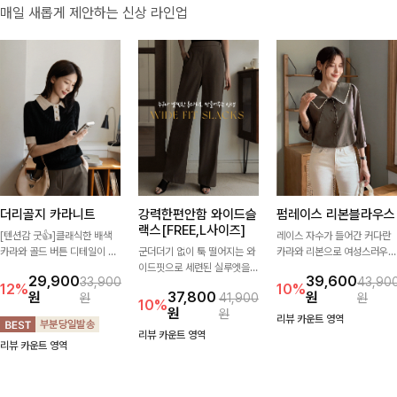
매일 새롭게 제안하는 신상 라인업
더리골지 카라니트
강력한편안함 와이드슬
펌레이스 리본블라우스
랙스[FREE,L사이즈]
[텐션감 굿👍]클래식한 배색
레이스 자수가 들어간 커다란
카라와 골드 버튼 디테일이 세
군더더기 없이 툭 떨어지는 와
카라와 리본으로 여성스러우면
련된 포인트를 더해주는 니트
이드핏으로 세련된 실루엣을
서 사랑스러운 무드가 가득 느
29,900
39,600
33,900
43,90
입니다. 세로 골지 짜임이 슬림
완성해주는 슬랙스입니다. 깔
껴지는 블라우스에요🤎
12%
10%
원
37,800
원
원
41,900
원
한 실루엣을 연출해 단정하면
끔한 디자인과 롱한 기장감으
10%
원
원
서도 여성스러운 무드를 완성
로 다리가 길어 보이고 뒷밴딩
리뷰 카운트 영역
해드려요.
으로 편안하기까지-
리뷰 카운트 영역
리뷰 카운트 영역