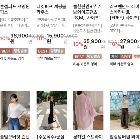
룬셀퍼프 셔링원
레킷퍼프 셔링블
쿨한린넨8부 커
리프펜던트 레이
피스
라우스
브와이드팬츠
스카라니트
[S,M,L사이즈]
[FREE,L사이즈]
[데이트룩추천🩷]은
[인기급상승/7부/데
은한 셔링 디테일과
일리추천]캉캉 디테일
[벌룬핏/한여름까지]
[스테디👑재주문
퍼프 소매가 어우러져
이 더해져 사랑스럽고
가볍고 시원한 린넨
BEST]
36,900
15,900
40,900
17,600
사랑스러운 무드를 완
풍성한 실루엣을 완성
혼방 소재로 한여름까
사랑스러움 가득 담은
10%
10%
원
원
35,900
27,900
원
원
39,800
3
성해주는 원피스🤍
해주는 블라우스 🤍
지 쾌적하게 즐기기
카라 니트에 펜던트
10%
10%
원
원
원
허리 스모크 밴딩이
가볍게 퍼지는 핏으로
좋은 8부 커브 와이드
포인트까지 톡-톡 얼
슬림한 실루엣을 연출
체형을 자연스럽게 커
팬츠 🤍 자연스럽게
굴을 밝혀주는 컬러와
리뷰 카운트 영역
리뷰 카운트 영역
해주며, 자연스럽게
버해주며 여성스럽게
떨어지는 커브핏이 멋
함께 해요-
리뷰 카운트 영역
리뷰 카운트 영역
퍼지는 플레어 라인으
즐기기 좋아요 ✨
스러운 실루엣을 연출
로 여성스럽고 편안하
해줘요 ✨
게 즐기기 좋아요
플빔오버핏 린넨
[주문폭주/군살
룬카일 스트라이
찰랑넘버원 와이