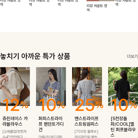
리뷰 카운트 영
리뷰 카운트 영
리뷰 카운트 영
리뷰 카운트 영
적함도 챙겨드려
날에도 편안하게
해도 멋스럽게
핏이 멋스러운,
무드가 느껴져요
역
역
역
역
리뷰 카운트 영
요 :)
착용 가능한 반
스타일링돼요
쾌적하면서 세련
🩶 가볍고 시원
역
팔자켓입니다-!
된 무드의 썸머
한 소재감으로
반팔자켓 -
여름에도 부담
없이 툭 걸치기
좋은 아이템!
놓치기 아까운 특가 상품
더보기
12
10
25
10
%
%
%
%
쥬린레이스 카
퍼피스트라이
밴스트라이프
[5천장돌
라블라우스
프 펜던트가디
스트링원피스
파/COOL]멜
건
틴 퍼프블라우
[소매롤업/펀칭자
[700장 돌파☆]
스
수💕]잔잔하고 고
[여유핏/부드러운
허리라인을 예쁘게