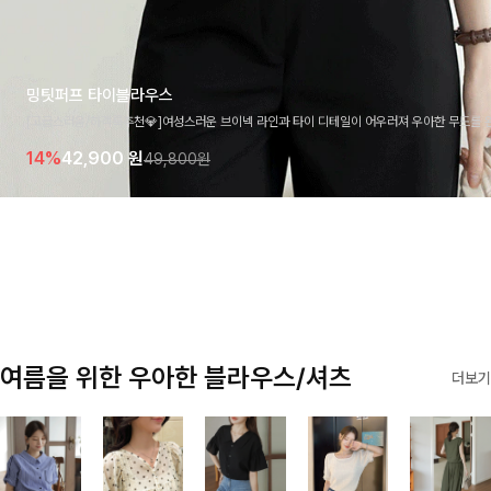
밍팃퍼프 타이블라우스
[고급스러움/하객룩추천💎]여성스러운 브이넥 라인과 타이 디테일이 어우러져 우아한 무드를 
라우스 🤍 여유로운 7부 소매로 편안하게 착용되며 데일리룩부터 출근룩, 하객룩까지 세련된
14%
42,900
원
49,800원
기 좋은 아이템이에요
여름을 위한 우아한 블라우스/셔츠
더보기