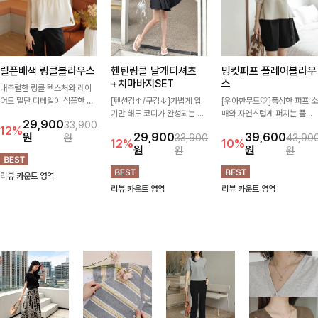
릴픈배색 링클블라우스
헨틴링클 날개티셔츠
밍킷퍼프 플레어블라우
+치마바지SET
스
내추럴한 링클 텍스처와 레이
어드 밑단 디테일이 심플한 디
[텐션감↑/구김↓]가볍게 입
[우아한무드🤍]풍성한 퍼프 소
자인에 포인트를 더해주며, 가
기만 해도 코디가 완성되는 세
매와 자연스럽게 퍼지는 플레
29,900
33,900
볍게 툭 입기만 해도 멋스러운
트 아이템으로, 자연스럽게 퍼
어 실루엣이 여성스러운 무드
12%
원
29,900
39,600
원
33,900
43,90
스타일을 완성해드려요- 여유
지는 프릴 날개 소매가 우아한
를 완성해주는 블라우스 🤍 체
12%
10%
원
원
원
원
로운 핏으로 군살은 자연스럽
포인트를 더해드립니다💕 잔
형을 자연스럽게 커버해주며
게 커버해주고, 편안한 착용감
잔한 링클 텍스처 소재와 편안
걸을 때마다 살랑이는 핏으로
리뷰 카운트 영역
까지 더해 손이 자주 가는 데일
한 허리밴딩으로 하루 종일 산
데일리룩부터 데이트룩까지 화
리뷰 카운트 영역
리뷰 카운트 영역
리 아이템이랍니다🤍
뜻하고 쾌적하게 즐겨보세요!
사하게 즐기기 좋은 아이템이
에요 ✨