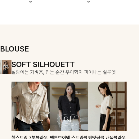
역
역
이에요:)
스에요🖤
돼요
할 수 있어요🤍
여유로운 핏이
만나 편안함은
물론, 고급스러
운 분위기까지
더해드립니다
BLOUSE
DOUBLE THE JOY
SOFT SILHOUETT
COZY ESSENTIAL
함께할 때 더욱 완벽한, 합리적인 선택으로 채우는 즐거움
살랑이는 가벼움, 입는 순간 우아함이 피어나는 실루엣
매일의 일상을 부드럽게 감싸줄 니트 컬렉션
론클디 브이넥니트
칠스트라이프 카라7
셀드펜던트 7부니트
첼스트링 7부블라우
맨튼브이넥 스트링블
펜밋링클 배색블라우