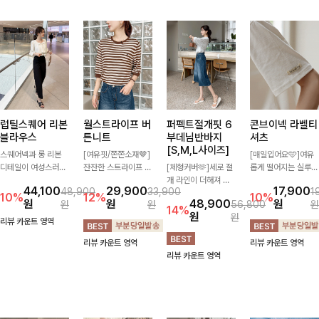
럽틸스퀘어 리본
월스트라이프 버
퍼펙트절개핏 6
콘브이넥 라벨티
블라우스
튼니트
부데님반바지
셔츠
[S,M,L사이즈]
스퀘어넥과 롱 리본
[여유핏/쫀쫀소재🤎]
[매일입어요🩵]여유
디테일이 여성스러운
잔잔한 스트라이프 패
[체형커버🫶]세로 절
롭게 떨어지는 실루엣
분위기를 한층 더해주
턴과 버튼 포인트가
개 라인이 더해져 다
과 깔끔한 브이넥 디
44,100
29,900
17,900
48,900
33,900
1
는 블라우스입니다.
더해져 캐주얼하면서
리 라인을 더욱 길고
자인으로 데일리하게
10%
12%
10%
원
원
48,900
원
원
원
56,800
원
자연스럽게 잡힌 셔링
도 세련된 무드를 연
슬림하게 연출해주는
즐기기 좋은 티셔츠-
14%
원
원
과 봉긋한 소매가 여
출해주는 니트- 가볍
5부 데님 반바지 🤍
소매 라벨 디테일이
리뷰 카운트 영역
리한 실루엣을 연출해
고 부드러운 착용감으
부담 없는 기장과 여
은은한 포인트를 더해
리뷰 카운트 영역
리뷰 카운트 영역
특별한 날은 물론 데
로 단독은 물론 데일
유로운 핏으로 편안하
심플하면서도 센스 있
리뷰 카운트 영역
일리룩으로도 부담 없
리룩으로 활용하기 좋
게 착용되며 다양한
는 스타일을 완성해드
이 즐기기 좋아요🎀
은 아이템!
상의와 손쉽게 매치되
려요!
어 데일리부터 휴가룩
까지 활용도 높게 즐
기기 좋아요 d