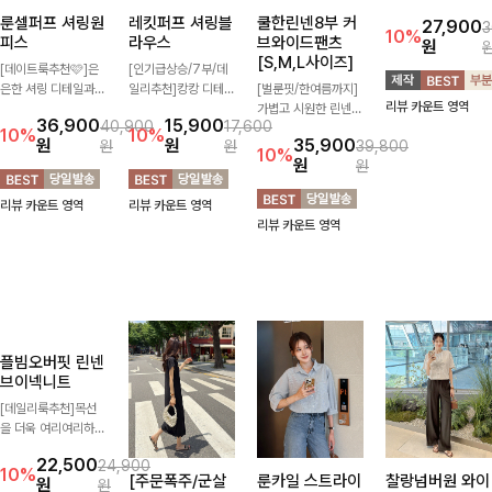
룬셀퍼프 셔링원
레킷퍼프 셔링블
쿨한린넨8부 커
리프펜던트 레이
피스
라우스
브와이드팬츠
스카라니트
[S,M,L사이즈]
[FREE,L사이즈]
[데이트룩추천🩷]은
[인기급상승/7부/데
은한 셔링 디테일과
일리추천]캉캉 디테일
[벌룬핏/한여름까지]
[스테디👑재주문
퍼프 소매가 어우러져
이 더해져 사랑스럽고
가볍고 시원한 린넨
BEST]
36,900
15,900
40,900
17,600
사랑스러운 무드를 완
풍성한 실루엣을 완성
혼방 소재로 한여름까
사랑스러움 가득 담은
10%
10%
원
원
35,900
27,900
원
원
39,800
3
성해주는 원피스🤍
해주는 블라우스 🤍
지 쾌적하게 즐기기
카라 니트에 펜던트
10%
10%
원
원
원
허리 스모크 밴딩이
가볍게 퍼지는 핏으로
좋은 8부 커브 와이드
포인트까지 톡-톡 얼
슬림한 실루엣을 연출
체형을 자연스럽게 커
팬츠 🤍 자연스럽게
굴을 밝혀주는 컬러와
리뷰 카운트 영역
리뷰 카운트 영역
해주며, 자연스럽게
버해주며 여성스럽게
떨어지는 커브핏이 멋
함께 해요-
리뷰 카운트 영역
리뷰 카운트 영역
퍼지는 플레어 라인으
즐기기 좋아요 ✨
스러운 실루엣을 연출
로 여성스럽고 편안하
해줘요 ✨
게 즐기기 좋아요
플빔오버핏 린넨
[주문폭주/군살
룬카일 스트라이
찰랑넘버원 와이