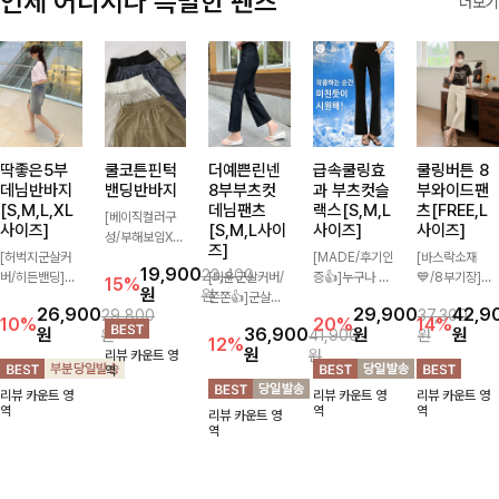
언제 어디서나 특별한 팬츠
더보기
딱좋은5부
쿨코튼핀턱
더예쁜린넨
급속쿨링효
쿨링버튼 8
데님반바지
밴딩반바지
8부부츠컷
과 부츠컷슬
부와이드팬
[S,M,L,XL
데님팬츠
랙스[S,M,L
츠[FREE,L
[베이직컬러구
사이즈]
[S,M,L사이
사이즈]
사이즈]
성/부해보임X]
즈]
[허벅지군살커
와이드하게 떨어
[MADE/후기인
[바스락소재
19,900
23,400
버/히든밴딩]여
지는 핏으로 편
[미운군살커버/
증👍]누구나 갖
💙/8부기장]사
15%
원
원
유롭게 떨어지는
안하면서도 멋스
쫀쫀👍]군살을
고 싶어할 슬랙
이드 버튼 디테
26,900
29,900
42,9
29,800
37,300
와이드핏과 부담
럽게 입어지는
잡아주는 깔끔한
스:)베이직하지
일이 은은한 포
10%
20%
14%
원
36,900
원
원
원
41,900
원
없는 5부 기장
밴딩 반바지🤎
부츠컷 핏에 발
만 부츠컷으로
인트가 되어주는
12%
원
원
리뷰 카운트 영
으로 편안하게
넉넉한 포켓 디
목이 드러나는
이쁜 핏 연출은
와이드 팬츠입니
역
즐기기 좋은 데
테일 더해져 데
8부 기장으로
물론,쫀쫀한 스
다. 여유롭게 떨
리뷰 카운트 영
리뷰 카운트 영
리뷰 카운트 영
님 팬츠 ✨ 빈티
일리룩부터 여행
다리를 슬림하고
판끼로 하루종일
어지는 실루엣과
역
역
역
리뷰 카운트 영
지한 워싱감이
룩까지 활용도
길어보이게 만들
편안하게!
가볍게 바스락거
역
더해져 캐주얼하
높게 즐겨지는
어주며 생지 소
리는 소재감으로
면서도 트렌디한
아이템!
재로 멋을 더한
시원하고 편안하
무드로 연출
데님팬츠에요~!
게 즐기기 좋은
아이템-