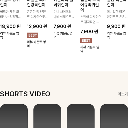
걸이
컬링목걸이
버귀걸이
어큐빅귀걸
걸이
이
볼드한 체인 모
은은한 링 펜던
미니 사이즈의
미니멀한 리본
티브가 감각적인
트 디자인으로
나비 쉐입으로
스퀘어 디자인으
펜던트로 은은한
포인트가 되어주
심플한 POINT,
은은하게 빛을
로 감각적인 무
포인트를 더해주
18,900
원
12,900
원
7,900
원
9,900
원
는 귀걸이- 심플
써지컬스틸 소재
내어줄 이어링,
드를 더했고 그
는 목걸이예요.
7,900
원
하면서도 존재감
로 변색 걱정 없
과하지 않은 포
안에 큐빅을 담
골드, 실버 컬러
리뷰 카운트 영
리뷰 카운트 영
리뷰 카운트 영
있는 디자인으로
역
이 데일리로 착
인트가 되어줘
역
아 더욱 고급스
로 구성돼 어떤
역
리뷰 카운트 영
데일리룩부터 스
용하기 좋아요-
데일리로 착용하
럽게 연출되는
룩에도 부담 없
역
리뷰 카운트 영
타일리시한 포인
기 좋아요:)
귀걸이에요~!
이 매치하기 좋
역
트룩까지 다양하
아요
게 매치하기 좋
은 아이템💎
SHORTS VIDEO
더보기