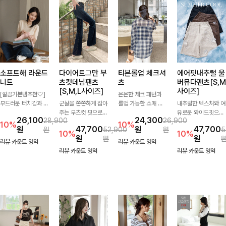
소프트해 라운드
다이어트그만 부
티븐롤업 체크셔
에어핏내추럴 울
니트
츠컷데님팬츠
츠
버뮤다팬츠[S,M
[S,M,L사이즈]
사이즈]
[깔끔기본템추천🤍]
은은한 체크 패턴과
부드러운 터치감과 군
군살을 쫀쫀하게 잡아
롤업 가능한 소매 디
내추럴한 텍스처와 여
더더기 없는 디자인으
주는 부츠컷 핏으로
테일로 다양한 분위기
유로운 와이드핏으로
26,100
24,300
28,900
26,900
로 매일 손이 가는 자
다리 라인을 이쁘고
를 연출하실 수 있어
군살은 자연스럽게 커
10%
10%
원
47,700
원
47,700
원
52,900
원
5
체제작 니트입니다.
깔끔하게 만들어주고
요🌿 차르르 흐르는
버해드리는 버뮤다 팬
10%
10%
원
원
원
자연스럽게 떨어지는
진청 색감으로 더욱
가벼운 소재와 여유로
츠 🤍 깔끔한 허리 디
리뷰 카운트 영역
리뷰 카운트 영역
여유핏과 깔끔한 라운
슬림해보이는 효과를
운 핏으로 단독은 물
테일과 편안한 착용감
리뷰 카운트 영역
리뷰 카운트 영역
드넥으로 단독은 물론
주는 데님팬츠!
론 아우터처럼 툭 걸
으로 데일리부터 출근
이너로도 활용하기 좋
쳐도 멋스러운 데일리
룩까지 산뜻하게 즐기
아요.
셔츠입니다
기 좋은 팬츠예요!