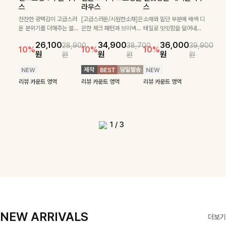
필첸체크 스트링블라
특스트라이프 링클원
헨틴링클 날개티셔츠
부니트
스
라우스
스
우스+플레어스커트
피스+스트링자켓
+치마바지SET
부드럽게 몸을 감싸는 니트
넉넉한 핏으로 편하게 착용
SET
SET
짜임으로 편안한 착용감을
[골드버튼/클래식무드🤍]
가능한 심플&베이직 무드의
잔잔한 광택감이 고급스러
[고급스러운/시원한소재]은
소매와 밑단 부분에 배색 디
[텐션감↑/구김↓]가볍게
더해드리며 여유 있게 떨어
스트라이프 패턴으로 데일
니트!레터리 펜던트로 고급
운 분위기를 더해주는 블라
은한 체크 패턴과 브이넥으
테일로 밋밋함을 덜어내고
[활용도 좋은 투피스]은은한
가볍고 시원한 링클 원피스
입기만 해도 코디가 완성되
24,300
25,800
26,900
28,600
지는 핏과 브이넥 디자인이
리룩에 포인트를 더해줄 아
스러운 포인트를 내어주었
우스예요 ✨ 허리 스트링과
로 단정하면서 실버버튼으
더욱 멋스럽게 연출되며 링
10%
10%
체크 패턴과 허리 스트링 디
와 스트링 자켓이 세트로 구
는 세트 아이템으로, 자연스
원
31,900
원
26,100
34,900
36,000
원
35,400
원
28,900
38,700
39,900
29,900
여리여리한 실루엣을 완성
이템입니다 카라넥 디자인
어요:D
프릴 밑단이 자연스럽게 실
로 고급스러운 디테일을 넣
클 소재로 구김 걱정없이 즐
33,900
10%
테일이 어우러진 투피스 세
성되어 코디 고민 없이 완성
럽게 퍼지는 프릴 날개 소매
10%
10%
10%
12%
원
원
원
원
원
원
원
원
42,900
69,900
원
해드려요 ✨ 단독은 물론 다
으로 깔끔한 이미지로 만들
루엣을 살려주며, 여유로운
었으며 밑단스트링으로 핏
길 수 있는 블라우스랍니
49,800
79,400
원
트입니다. 여유로운 상의와
도 높은 스타일링을 연출해
가 우아한 포인트를 더해드
14%
12%
원
원
양한 아우터와도 자연스럽
어 주는 7부 니트입니다 ~
핏으로 편안하면서도 여성
을 더욱 깔끔하게 잡아주는
다:)
원
원
풍성하게 퍼지는 롱스커트가
주는 아이템 🤍 따로 또 같
립니다💕 잔잔한 링클 텍스
리뷰 카운트 영역
리뷰 카운트 영역
게 매치되는 데일리 니트랍
스러운 무드를 완성해준답
블라우스예요 :)
자연스러운 체형 커버는 물
이 활용하기 좋아 실용적이
처 소재와 편안한 허리밴딩
리뷰 카운트 영역
리뷰 카운트 영역
리뷰 카운트 영역
리뷰 카운트 영역
니다
니다 🤍
리뷰 카운트 영역
론, 단품으로도 다양하게 활
며, 스트링 디테일로 다양한
으로 하루 종일 산뜻하고 쾌
리뷰 카운트 영역
리뷰 카운트 영역
용하기 좋아요🖤
핏을 연출할 수 있어 데일리
적하게 즐겨보세요!
부터 여행룩까지 멋스럽게
즐기기 좋아요 ✨
1
/
3
NEW ARRIVALS
더보기