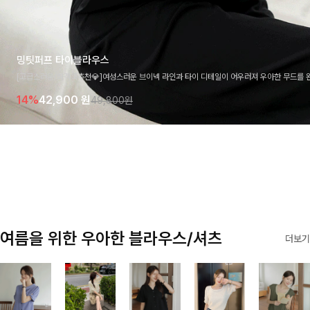
밍팃퍼프 타이블라우스
[고급스러움/하객룩추천💎]여성스러운 브이넥 라인과 타이 디테일이 어우러져 우아한 무드를 
라우스 🤍 여유로운 7부 소매로 편안하게 착용되며 데일리룩부터 출근룩, 하객룩까지 세련된
14%
42,900
원
49,800원
기 좋은 아이템이에요
여름을 위한 우아한 블라우스/셔츠
더보기