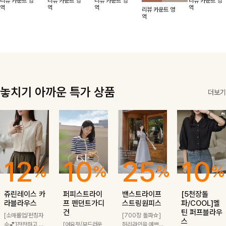
리뷰 카운트 영
리뷰 카운트 영
리뷰 카운트 영
리뷰 카운트 영
적함도 챙겨드려
날에도 편안하게
해도 멋스럽게
핏이 멋스러운,
무드가 느껴져요
역
역
역
역
리뷰 카운트 영
요 :)
착용 가능한 반
스타일링돼요
쾌적하면서 세련
🩶 가볍고 시원
역
팔자켓입니다-!
된 무드의 썸머
한 소재감으로
반팔자켓 -
여름에도 부담
없이 툭 걸치기
좋은 아이템!
놓치기 아까운 특가 상품
더보기
12
10
25
10
%
%
%
%
쥬린레이스 카
퍼피스트라이
밴스트라이프
[5천장돌
라블라우스
프 펜던트가디
스트링원피스
파/COOL]멜
건
틴 퍼프블라우
[소매롤업/펀칭자
[700장 돌파☆]
스
수💕]잔잔하고 고
[여유핏/부드러운
허리라인을 예쁘게