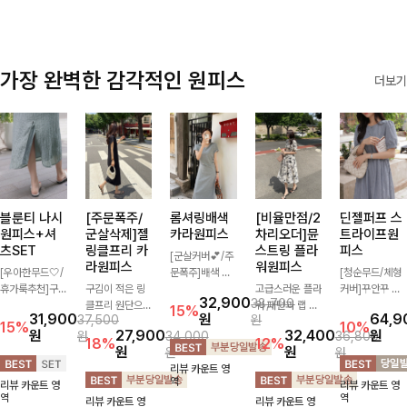
가장 완벽한 감각적인 원피스
더보기
블룬티 나시
[주문폭주/
롬셔링배색
[비율만점/2
딘젤퍼프 스
원피스+셔
군살삭제]젤
카라원피스
차리오더]뮨
트라이프원
츠SET
링클프리 카
스트링 플라
피스
[군살커버💕/주
라원피스
워원피스
[우아한무드🤍/
문폭주]배색 카
[청순무드/체형
휴가룩추천]구
구김이 적은 링
라와 스트라이프
고급스러운 플라
커버]꾸안꾸 무
32,900
38,700
김이 덜한 링클
클프리 원단으로
패턴으로 캐주얼
워 패턴과 랩 디
드의 정석🤍 가
15%
31,900
원
64,9
37,500
원
소재의 나시원피
항상 깔끔하게
한 무드를 더한
자인으로 여성스
볍고 산뜻한 착
15%
10%
원
27,900
32,400
원
원
34,000
36,800
스+셔츠 조합으
착용 가능하며
롱 원피스 🖤 셔
러우면서 세련된
용감으로 여름
18%
12%
원
원
원
원
로 코디 걱정없
일자로 떨어지는
링 디테일과 쫀
분위기를 더해주
내내 손이 자주
리뷰 카운트 영
이 여성스럽고
넉넉한 핏으로
쫀한 스판 소재
며 스트링이 내
가는 원피스예
역
리뷰 카운트 영
리뷰 카운트 영
편안하게 즐길
군살을 완벽히
로 편안하면서도
장되어있어 슬림
요- 은은한 스트
역
역
리뷰 카운트 영
리뷰 카운트 영
수 있는 아이템
커버해주는 원피
여성스럽게 연출
하게 핏을 조절
라이프 패턴과