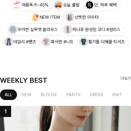
여름특가~45%
오늘 출발
단, 하루 혜택
NEW ITEM
산뜻한 아우터
우아한 실루엣 블라우스
하나로 완성된 코디 #원피스
데일리 #팬츠
화사한 #니트
활기를 더해줄 티셔츠
WEEKLY BEST
더보기
ALL
NEW
BLOUSE
PANTS
DRESS
KNIT