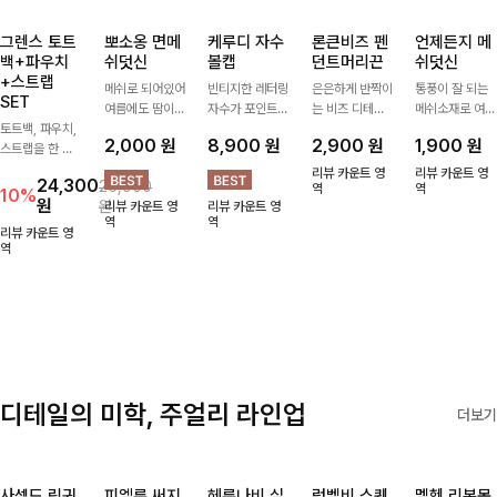
그렌스 토트
뽀소옹 면메
케루디 자수
론큰비즈 펜
언제든지 메
백+파우치
쉬덧신
볼캡
던트머리끈
쉬덧신
+스트랩
메쉬로 되어있어
빈티지한 레터링
은은하게 반짝이
통풍이 잘 되는
SET
여름에도 땀이
자수가 포인트가
는 비즈 디테일
메쉬소재로 여름
토트백, 파우치,
차지않게~! 발걸
되어 데일리 룩
과 펜던트 포인
까지 쾌적하게
2,000
원
8,900
원
2,900
원
1,900
원
스트랩을 한 번
음도 당당해지세
에 자연스럽게
트로 스타일에
데일리로 신기
에 드리는
요:-)
어우러지는 볼
센스를 더해주는
좋은 덧신이에요
리뷰 카운트 영
리뷰 카운트 영
24,300
26,900
ITEM활용도 높
캡!베이직한 컬
아이템, 탄탄한
역
^^
역
10%
원
원
리뷰 카운트 영
리뷰 카운트 영
게 어디에든 다
러와 깔끔한 쉐
밴딩으로 안정감
역
역
양하게 즐겨주세
입으로 캐주얼부
있게 잡아주어
리뷰 카운트 영
요 ;)
역
터 꾸안꾸 스타
데일리로 활용하
일까지 활용도
기 좋은 헤어 악
GOOD
세서리
디테일의 미학, 주얼리 라인업
더보기
사셀드 링귀
피엘룬 써지
헤룬나비 실
럼벨비 스퀘
멜헨 리본목