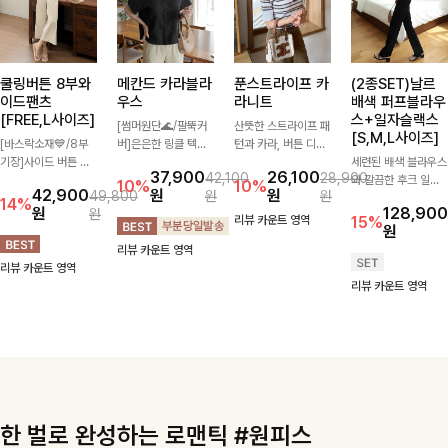
쿨링버튼 8부와
메칸드 카라블라
푼스트라이프 카
(2종SET)날르
이드팬츠
우스
라니트
배색 퍼프블라우
[FREE,L사이즈]
스+일자슬랙스
[썸머원단🌊/팔뚝커
산뜻한 스트라이프 패
[S,M,L사이즈]
[바스락소재💙/8부
버]은은한 링클 텍스
턴과 카라, 버튼 디테
기장]사이드 버튼 디
처와 여유로운 실루엣
일이 어우러져 단정하
세련된 배색 블라우스
37,900
26,100
42,100
28,900
테일이 은은한 포인트
이 만나 내추럴하면서
면서도 세련된 무드를
와 깔끔한 후크 일자
10%
10%
42,900
원
원
49,800
원
원
가 되어주는 와이드
도 세련된 무드를 연
완성해주는 니트 🤍
슬랙스를 함께 구성한
14%
원
128,900
원
팬츠입니다. 여유롭게
출해주는 블라우스-
부드럽고 가벼운 착용
세트입니다. 허리 라
리뷰 카운트 영역
15%
원
떨어지는 실루엣과 가
데일리룩부터 출근룩
감으로 데님부터 슬랙
인을 자연스럽게 살려
리뷰 카운트 영역
볍게 바스락거리는 소
까지 다양하게 활용하
스까지 다양하게 매치
주는 블라우스와 롱한
리뷰 카운트 영역
재감으로 시원하고 편
기 좋은 베이직한 디
하기 좋아 데일리룩부
일자핏 슬랙스가 만나
리뷰 카운트 영역
안하게 즐기기 좋은
자인!
터 출근룩까지 활용도
단정하면서도 고급스
아이템-
높게 즐기기 좋은 아
러운 실루엣을 완성해
이템이에요 ✨
드려요.
한 벌로 완성하는 로맨틱 #원피스