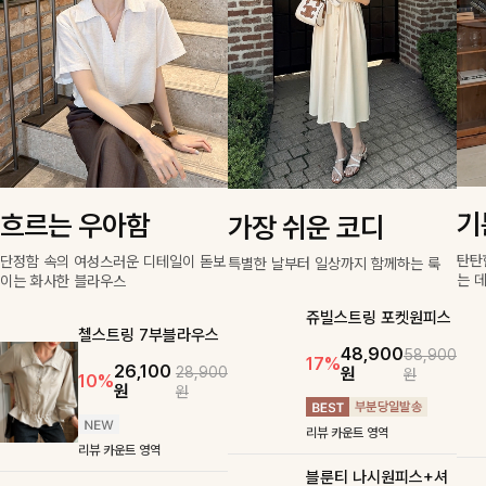
기
흐르는 우아함
가장 쉬운 코디
탄탄
단정함 속의 여성스러운 디테일이 돋보
특별한 날부터 일상까지 함께하는 룩
는 
이는 화사한 블라우스
쥬빌스트링 포켓원피스
첼스트링 7부블라우스
48,900
58,900
17%
26,100
원
28,900
원
10%
원
원
리뷰 카운트 영역
리뷰 카운트 영역
블룬티 나시원피스+셔