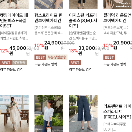
캣밍레이어드 패
함스트라이프 린
이지스판 카프리
윌리덤 라운드앤
턴원피스+목걸
넨브이넥가디건
슬랙스[S,M,L사
브이넥가디건
이SET
이즈]
[통기성우수🧊/리오
[부드러운소재]브이
[페이즐/활동성최고]
셀소재]은은한 배색
[슬림핏연출]입는 순
넥과 라운드넥, 두 가
가볍고 시원한 착용감
스트라이프 패턴으로
간 느껴지는 뛰어난
지 넥 라인 중 취향에
24,900
20,900
27,600
으로 여름 내내 부담
캐주얼하면서도 산뜻
신축성으로 활동량 많
맞게 선택할 수 있는
10%
10%
45,900
원
33,900
원
52,100
원
38,900
없이 즐기기 좋은 라
한 무드 살려주는 니
은 날에도 편안하게
활용도 높은 가디건
12%
13%
원
원
원
원
운드 니트 🤍 베이직
트 가디건 💛 브이넥
🌿 발목이 드러나는
🤍 부드러운 착용감
한 디자인으로 다양한
라인에 슬림하게 떨어
카프리 기장이 다리
과 베이직한 디자인으
리뷰 카운트 영역
리뷰 카운트 영역
하의와 손쉽게 매치되
지는 핏 더해져 단독
라인을 더욱 길고 산
로 단독은 물론 가볍
리뷰 카운트 영역
리뷰 카운트 영역
어 데일리하게 활용하
으로도 여리하고 세련
뜻하게 보여주며, 깔
게 걸쳐 입기 좋아 데
기 좋아요 ✨
되게 입어져요-
끔한 실루엣으로 출근
일리룩부터 출근룩까
룩부터 데일리룩까지
지 다양하게 즐기기
활용도 높게 즐기기
좋은 아이템이에요 ✨
좋습니다