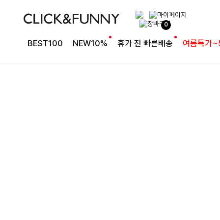
완성도 높은 원피스SET
0
특스트라이프 링클원피스+스트링자켓SET
BEST100
NEW10%
휴가 전 빠른배송
여름특가~