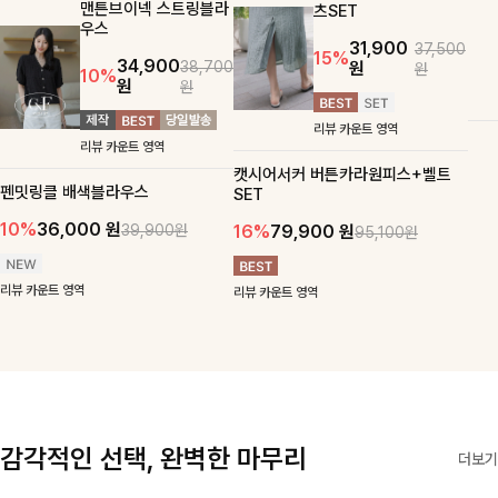
맨튼브이넥 스트링블라
츠SET
우스
31,900
37,500
15%
34,900
원
38,700
원
10%
원
원
리뷰 카운트 영역
리뷰 카운트 영역
캣시어서커 버튼카라원피스+벨트
펜밋링클 배색블라우스
SET
10%
36,000
원
16%
79,900
원
39,900원
95,100원
리뷰 카운트 영역
리뷰 카운트 영역
감각적인 선택, 완벽한 마무리
더보기