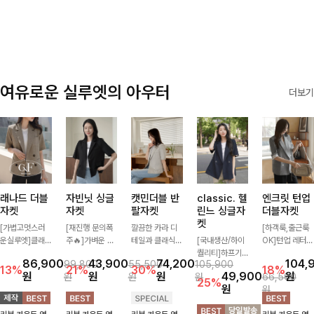
✨🩵
감에 캐주얼한
감성까지 더해져
데일리하게 손이
자주 가요
여유로운 실루엣의 아우터
더보기
래나드 더블
자빈닛 싱글
캣민더블 반
classic. 헬
엔크릿 턴업
자켓
자켓
팔자켓
린느 싱글자
더블자켓
켓
[가볍고멋스러
[재진행 문의폭
깔끔한 카라 디
[하객룩,출근룩
운실루엣]클래
주🔥]가벼운 소
테일과 클래식한
[국내생산/하이
OK]턴업 레터링
식하면서 베이직
재로 툭 걸쳐주
더블 버튼 디자
퀄리티]하프기
포인트로 센스
86,900
43,900
74,200
104,
99,800
55,500
105,900
하게 걸치기 좋
기만 해도 캐주
인으로 세련된
장의 부담스럽지
있게 완성된 썸
13%
21%
30%
18%
원
원
원
49,900
원
원
원
원
66,500
은 반팔 자켓-자
얼한 무드를 만
무드를 완성한
않은 기장으로
머 자켓, 더블버
25%
원
원
주 입게 될 깔끔
들어주며 반팔
반팔 자켓 ✨ 가
클래식이 주는
튼 디자인으로
한 핏은 물론, 쾌
디자인으로 더운
볍게 걸쳐주기만
멋!스탠다드한
깔끔하고 세련된