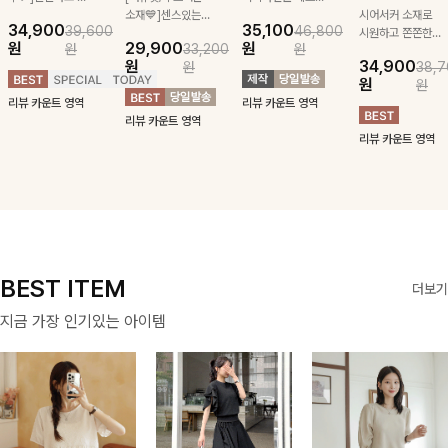
급스러운 자수 디
소재💙]센스있는
잡아주는 스트링과
시어서커 소재로
34,900
35,100
39,600
46,800
테일이 사랑스러운
스트라이프 패턴에
깔끔한 스트라이프
시원하고 쫀쫀한
원
29,900
원
원
33,200
원
블라우스-페미닌
귀여운 퍼피 펜던
패턴에 링클프리!
텐션감으로 언제든
원
34,900
원
38,7
하면서 여리한 무
트로 포인트를 선
💙플레어지는 롱한
편안하게 입혀질
원
원
드로 즐겨지는
사하는 니트 가디
기장감까지 완벽한
블라우스- 단정한
리뷰 카운트 영역
리뷰 카운트 영역
ITEM
건을 소개할게요 :)
데일리 원피스:B
카라와 풍성한 퍼
리뷰 카운트 영역
프 소매로 여성스
리뷰 카운트 영역
러움을 더했어요 :)
BEST ITEM
더보기
지금 가장 인기있는 아이템