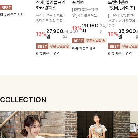
브이넥니트
삭제]젤링클프리
프셔츠
드밴딩팬츠
카라원피스
[S,M,L사이즈]
[데일리룩추천]목선
[1만장돌파**1위템
을 더욱 여리여리하게
구김이 적은 링클프리
🏆]가볍게 걸쳐도 살
[군살커버만점/썸머
연출해주는 브이넥 디
원단으로 항상 깔끔하
아나는 산뜻한 컬러
소재]가볍게 찰랑이는
22,500
29,900
24,900
34,300
자인으로 깔끔한 무드
게 착용 가능하며 일
감, 여름에 딱 맞는 코
원단과 여유로운 와이
10%
13%
원
27,900
원
35,900
원
34,000
원
를 완성해주는 니트
자로 떨어지는 넉넉한
튼 셔츠❤️ 여유 있는
드 핏으로 하루 종일
18%
10%
원
원
원
🤍 부드러운 착용감
핏으로 군살을 완벽히
핏과 스트라이프 패
편안하게 착용하실 수
과 베이직한 실루엣으
커버해주는 원피스에
턴, 자연스러운 실루
있는 팬츠입니다 🖤
리뷰 카운트 영역
리뷰 카운트 영역
로 단독은 물론 다양
요🖤
엣으로 데일리 코디에
✨ 허리 전체 밴딩과
리뷰 카운트 영역
리뷰 카운트 영역
한 아우터와 레이어드
부담 없이 매치된답니
스트링 디테일로 안정
하기 좋아 데일리하게
다:)
감 있는 착용감을 더
즐기기 좋은 아이템이
해드려요!
에요 ✨
COLLECTION