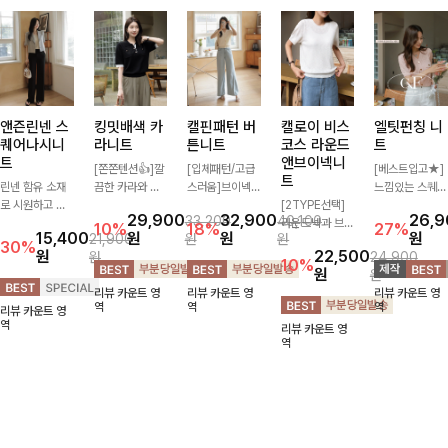
앤즌린넨 스
킹밋배색 카
캘핀패턴 버
캘로이 비스
엘팃펀칭 니
퀘어나시니
라니트
튼니트
코스 라운드
트
트
앤브이넥니
[쫀쫀텐션👍]깔
[입체패턴/고급
[베스트입고★]
트
린넨 함유 소재
끔한 카라와 반
스러움]브이넥
느낌있는 스퀘어
로 시원하고 쾌
오픈 디자인이
라인과 감각적인
[2TYPE선택]
펀칭과 골드버튼
29,900
32,900
26,
33,200
40,100
적하게 즐기기
만나 하나만 입
패턴이 어우러져
라운드넥과 브이
으로 세련됨이
10%
18%
27%
15,400
원
원
원
21,900
원
원
좋은 나시 니트
어도 완성도 높
포인트 있게 즐
넥 두 가지 디자
묻어나는 니트:)
30%
원
22,500
원
24,900
🌿 깔끔한 스퀘
은 스타일링을
기기 좋은 가디
인으로 취향에
시원쫀쫀함 가
10%
원
원
어넥 디자인이
연출해드려요 부
건 🤍 가볍게 걸
맞게 선택 가능
득, 여성스러운
리뷰 카운트 영
리뷰 카운트 영
리뷰 카운트 영
쇄골 라인을 더
담 없이 즐기기
쳐주기만 해도
한 베이직 니트
룩을 완성해봐요
역
역
역
리뷰 카운트 영
욱 여리하고 여
좋은 데일리 니
스타일리시한 무
🤍 깔끔한 실루
♡
역
리뷰 카운트 영
성스럽게 연출해
트로 어디에나
드를 더해주어
엣과 부드러운
역
드립니다
손쉽게 매치됩니
데일리하게 활용
착용감으로 단독
다
하기 좋아요 ✨
은 물론 이너까
지 활용도 높게
즐기기 좋아요
✨