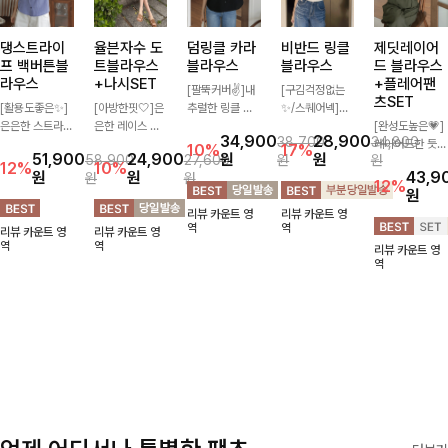
댕스트라이
율븐자수 도
덤링클 카라
비반드 링클
제딧레이어
프 백버튼블
트블라우스
블라우스
블라우스
드 블라우스
라우스
+나시SET
+플레어팬
[팔뚝커버✌]내
[구김걱정없는
츠SET
[활용도좋은✨]
[아방한핏🤍]은
추럴한 링클 텍
✨/스퀘어넥]입
은은한 스트라이
은한 레이스 자
스처로 분위기
체감 있는 링클
[완성도높은💗]
34,900
28,900
38,700
34,800
프 패턴이 더해
수와 도트 패턴
있게 입어지는
엠보 텍스처가
레이어드한 듯
10%
17%
51,900
24,900
원
원
58,900
27,600
원
원
져 심플한 코디
으로 사랑스러운
블라우스🖤 브
돋보이는 블라우
자연스러운 나시
12%
10%
원
원
43,9
원
원
에도 세련된 포
감성 가득 담았
이넥 카라 디자
스- 여유로운 실
와 버튼 원피스
12%
원
인트를 더해드리
으며 나시 세트
인에 여유로운
루엣과 물결 짜
가 함께 구성된
리뷰 카운트 영
리뷰 카운트 영
며 깔끔한 스트
구성으로 이너
소매핏 더해져
임 소매 디테일
세트 아이템입니
역
역
리뷰 카운트 영
리뷰 카운트 영
라이프 디테일로
걱정없이 손쉽게
여리하면서도 시
이 더해져 편안
다. 코디 고민 없
역
역
리뷰 카운트 영
유행 없이 오래
코디 가능한 블
원한 무드로 즐
하면서도 여성스
이 한 벌만으로
역
함께하기 좋은
라우스에요:)
기기 좋아요-
러운 무드를 연
도 내추럴하면서
블라우스예요
출해드려요!
여성스러운 썸머
룩 완성!