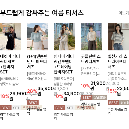
부드럽게 감싸주는 여름 티셔츠
더보기
테킷미 레터
(1+1)앤튼펜
밍디아 레터
굿플린넨 스
힐첸카라 스
링티셔츠
던트 퍼프티
링맨투맨티
트링티셔츠
트라이프티
+반바지
셔츠
+트레이닝
셔츠
[77까지/가벼
SET
반바지SET
[하트케이블짜
운착용감🤍]린
[데일리룩추천
[데일리부터 여
임❤️]무더운 여
[활용도높은🤍]
넨 소재와 내추
✨]깔끔한 오픈
21,900
24,300
행룩까지]감각
름 사랑스러운
심플한 레터링
럴한 플라워 프
카라넥과 조화로
10%
35,900
원
23,5
49,800
원
적인 레터링 티
낭만같은 티셔츠
포인트의 반팔
린팅이 포인트가
운 배색이 들어
28%
15%
29,900
원
34,900
원
36,400
원
38,700
셔츠와 플레어
소재감에서 주는
티셔츠와 여유롭
되어 하나만으로
간 스트라이프
18%
10%
원
원
원
원
핏 반바지가 함
포인트와 금장으
게 떨어지는 반
도 감성 있는 스
패턴으로 단정하
리뷰 카운트 영
께 구성된 세트
로 고급스러움도
바지 조합으로
타일을 완성해드
고 캐주얼한 무
역
리뷰 카운트 영
리뷰 카운트 영
아이템으로, 편
놓치지 말아요♥
꾸안꾸 무드 제
리는 티셔츠-🌼
드를 선사하는
역
역
리뷰 카운트 영
리뷰 카운트 영
안하면서도 캐주
대로 살려주는
🌿
반팔 티셔츠에
역
역
얼한 꾸안꾸룩을
트레이닝 세트
요:)
완성해드립니다
🖤 편안한 착용