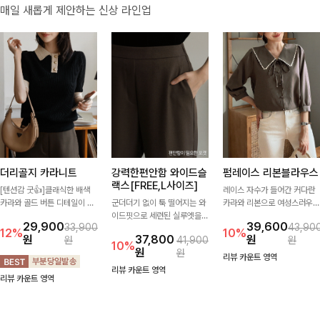
매일 새롭게 제안하는 신상 라인업
더리골지 카라니트
강력한편안함 와이드슬
펌레이스 리본블라우스
랙스[FREE,L사이즈]
[텐션감 굿👍]클래식한 배색
레이스 자수가 들어간 커다란
카라와 골드 버튼 디테일이 세
군더더기 없이 툭 떨어지는 와
카라와 리본으로 여성스러우면
련된 포인트를 더해주는 니트
이드핏으로 세련된 실루엣을
서 사랑스러운 무드가 가득 느
29,900
39,600
33,900
43,90
입니다. 세로 골지 짜임이 슬림
완성해주는 슬랙스입니다. 깔
껴지는 블라우스에요🤎
12%
10%
원
37,800
원
원
41,900
원
한 실루엣을 연출해 단정하면
끔한 디자인과 롱한 기장감으
10%
원
원
서도 여성스러운 무드를 완성
로 다리가 길어 보이고 뒷밴딩
리뷰 카운트 영역
해드려요.
으로 편안하기까지-
리뷰 카운트 영역
리뷰 카운트 영역