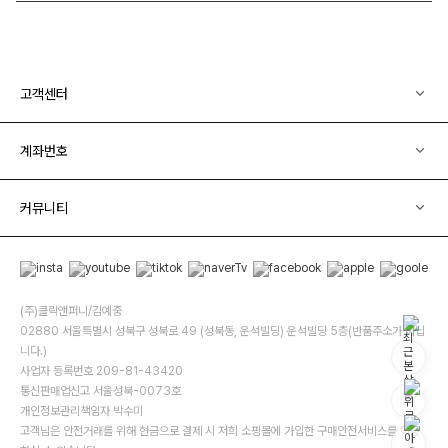
고객센터
계좌번호
커뮤니티
(주)클릭앤퍼니/김예중
02880 서울특별시 성북구 성북로 49 (성북동, 운석빌딩) 운석빌딩 5층(반품주소가 아닙
니다.)
사업자 등록번호 209-81-43420
통신판매업신고 서울성북-0073호
개인정보관리책임자 박수미
고객님은 안전거래를 위해 현금으로 결제 시 저희 소핑몰에 가입한 구매안전서비스를 이용