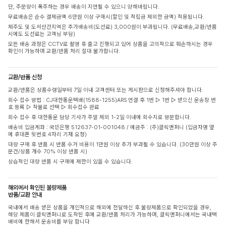
단, 주문량이 폭주하는 경우 배송이 지연될 수 있으니 양해바랍니다.
무료배송은 순수 결제금액 6만원 이상 구매시(할인 및 적립금 제외한 금액) 적용됩니다.
제주도 및 도서산간지역은 추가배송비(도선료) 3,000원이 부과됩니다. (무료배송,교환/반품
시에도 도선료는 고객님 부담)
모든 배송 과정은 CCTV로 촬영 후 출고 진행되고 있어 상품을 고의적으로 훼손하시는 경우
확인이 가능하며 교환/반품 처리 절대 불가합니다.
교환/반품 신청
교환/반품은 상품수령일부터 7일 이내 고객센터 또는 게시판으로 신청해주셔야 합니다.
회수 접수 방법 : CJ대한통운택배(1588-1255)ARS 연결 후 1번 ▷ 1번 ▷ 받으신 운송장 번
호 등록 ▷ 착불로 선택 ▷ 회수접수 완료
회수 접수 후 대한통운 담당 기사가 주말 제외 1-2일 이내에 회수지로 방문합니다.
배송비 입금계좌 : 국민은행 512637-01-001048 / 예금주 : (주)클릭앤퍼니 (입금자명 옆
에 휴대폰 뒷번호 4자리 기재 요청)
대량 구매 후 반품 시 반품 수거 비용이 1만원 이상 추가 부과될 수 있습니다. (30만원 이상 주
문건/상품 개수 70% 이상 반품 시)
상습적인 대량 반품 시 구매에 제한이 있을 수 있습니다.
해외에서 확인된 불량제품
반품/교환 안내
국내에서 배송 받은 상품을 개인적으로 해외에 전달하신 후 불량제품으로 확인되었을 경우,
해당 제품이 클릭앤퍼니로 도착된 후에 교환/반품 처리가 가능하며, 클릭앤퍼니에서는 국내택
배비에 한해서 운송비를 부담 합니다