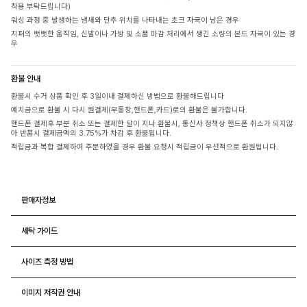
착용 부탁드립니다)
워싱 과정 중 발생하는 냄새와 단추 위치를 나타내는 초크 자국이 남은 경우
지퍼의 뻣뻣한 움직임, 신발이나 가방 및 소품 마감 처리에서 생긴 소량의 본드 자국이 있는 경
우
환불 안내
환불시 수거 상품 확인 후 3일이내 결제하신 방법으로 환불해드립니다
예치금으로 환불 시 다시 원결제(무통장,핸드폰,카드)로의 환불은 불가합니다.
핸드폰 결제후 부분 취소 또는 결제한 달이 지나 환불시, 통신사 정책상 핸드폰 취소가 되지않
아 반품시 결제금액의 3.75%가 차감 후 환불됩니다.
적립금과 복합 결제하여 주문하였을 경우 환불 요청시 적립금이 우선적으로 환원됩니다.
판매자정보
세탁 가이드
사이즈 측정 방법
이미지 저작권 안내