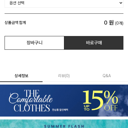
0
원
상품금액 합계
(
0
개)
장바구니
바로구매
상세정보
리뷰
(
0
)
Q&A