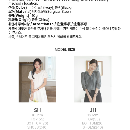
method / location.
색상(Color)
아이보리(Ivory), 블랙(Black)
소재(Material)
써지컬스틸(Surgical Steel)
중량(Weight)
10g
제조국(Origin)
중국(China)
취급시 주의사항 / Attention to / 注意事项 / 注意事項
제품에 과도한 충격을 주거나 힘을 가하는 경우 제품이 손상 될 가능성이 있으니 주의하
여 주세요.
가죽, 스웨이드 등 피혁제품은 우천시 착화를 피해주세요.
MODEL
SIZE
SH
JH
163cm
167cm
TOP(55)
TOP(55)
BOTTOM(26)
BOTTOM(26)
SHOES(240)
SHOES(240)