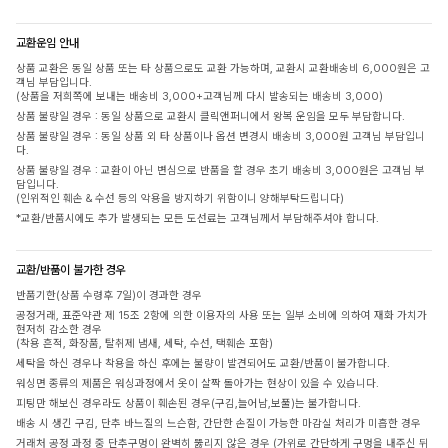
교환운임 안내
상품 교환은 동일 상품 또는 타 상품으로도 교환 가능하며, 교환시 교환배송비 6,000원은 고
객님 부담입니다.
(상품을 저희쪽에 보내는 배송비 3,000+고객님께 다시 발송되는 배송비 3,000)
상품 불량일 경우 : 동일 상품으로 교환시 클릭앤퍼니에서 왕복 운임을 모두 부담합니다.
상품 불량일 경우 : 동일 상품 외 타 상품이나 옵션 변경시 배송비 3,000원 고객님 부담입니
다.
상품 불량일 경우 : 교환이 아닌 변심으로 반품을 할 경우 초기 배송비 3,000원은 고객님 부
담입니다.
(인위적인 훼손 & 수선 등의 악용을 방지하기 위함이니 양해부탁드립니다)
*교환/반품시에도 추가 발생되는 모든 도선료는 고객님께서 부담해주셔야 합니다.
교환/반품이 불가한 경우
반품기한(상품 수령후 7일)이 경과한 경우
공정거래, 표준약관 제 15조 2항에 의한 이용자의 사용 또는 일부 소비에 의하여 재화 가치가
현저히 감소한 경우
(착용 흔적, 화장품, 탈취제 냄새, 세탁, 수선, 택훼손 포함)
세탁을 하신 경우나 착용을 하신 후에는 불량이 발견되어도 교환/반품이 불가합니다.
워싱면 종류의 제품은 워싱과정에서 옷이 살짝 돌아가는 현상이 있을 수 있습니다.
피팅만 해보신 경우라도 상품이 훼손된 경우(구김,늘어남,보풀)는 불가합니다.
배송 시 생긴 구김, 단추 바느질의 느슨함, 간단한 손질이 가능한 마감실 처리가 미흡한 경우
거래처 공정 과정 중 단추구멍이 완벽히 뚫리지 않은 경우 (가위로 간단하게 구멍을 내주신 뒤