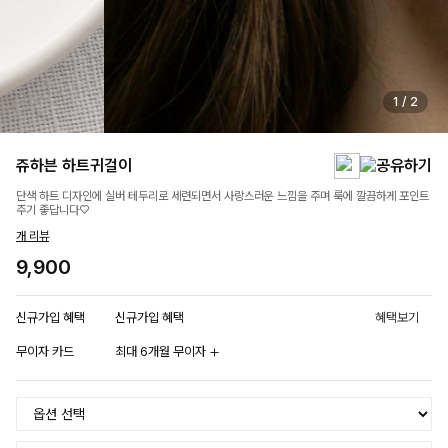
1
/
2
쥬하븐 하트귀걸이
단색 하트 디자인에 실버 테두리로 세련되면서 사랑스러운 느낌을 주며 룩에 깔끔하게 포인트
주기 좋답니다♡
개 리뷰
9,900
신규가입 혜택
신규가입 혜택
혜택보기
무이자 카드
최대 6개월 무이자