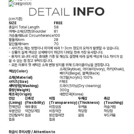
(cm기준)
SIZE
FREE
총길이
Total Length
58
어깨+소매(단면)
Shoulder
81
가슴둘레
Bust Circumference
100
팔둘레
Arm
28
밑단둘레
Hem
70
- 사이즈는 재는 방법이나 위치에 따라 1~3cm 정도의 오차가 발생할 수 있습니다.
- 상품의 실제 색상은 상세페이지 하단의 디테일 컷과 가장 유사합니다.
- 용자의 모니터 사양, 휴대폰 기종 및 해상도 설정에 따라 실제 색상과 다소 차이가 있
을 수 있는 점 참고 부탁드립니다.
- 모든 의류의 첫 세탁은 소재 변형 방지를 위해 드라이클리닝을 권장합니다.
소라(Skyblue), 아이보리(Ivory), 카키(Khaki),
색상(Color)
베이지(Beige), 블랙(Black)
소재(Material)
아크릴(Acrylic) 100%
사이즈(Size)
FREE
세탁방법(Washing)
드라이크리닝(Dry cleaning)
중량(Weight)
300g
제조국(Origin)
대한민국(Korea)
안감
신축성
비침
두께감
촉감
(Lining)
(Flexibility)
(Transparency)
(Thickness)
(Touching)
전체안감
매우좋음
비침있음
두꺼움
까슬거림
부분안감
약간당겨짐
비침약간
적당함
적당함
안감탈부착
없음
밝은칼라만
얇음
부드러움
없음
없음
취급시 주의사항 / Attention to