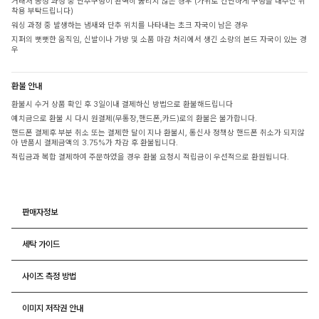
거래처 공정 과정 중 단추구멍이 완벽히 뚫리지 않은 경우 (가위로 간단하게 구멍을 내주신 뒤
착용 부탁드립니다)
워싱 과정 중 발생하는 냄새와 단추 위치를 나타내는 초크 자국이 남은 경우
지퍼의 뻣뻣한 움직임, 신발이나 가방 및 소품 마감 처리에서 생긴 소량의 본드 자국이 있는 경
우
환불 안내
환불시 수거 상품 확인 후 3일이내 결제하신 방법으로 환불해드립니다
예치금으로 환불 시 다시 원결제(무통장,핸드폰,카드)로의 환불은 불가합니다.
핸드폰 결제후 부분 취소 또는 결제한 달이 지나 환불시, 통신사 정책상 핸드폰 취소가 되지않
아 반품시 결제금액의 3.75%가 차감 후 환불됩니다.
적립금과 복합 결제하여 주문하였을 경우 환불 요청시 적립금이 우선적으로 환원됩니다.
판매자정보
세탁 가이드
사이즈 측정 방법
이미지 저작권 안내