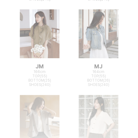
JM
MJ
166cm
164cm
TOP(55)
TOP(55)
BOTTOM(25)
BOTTOM(26)
SHOES(240)
SHOES(240)