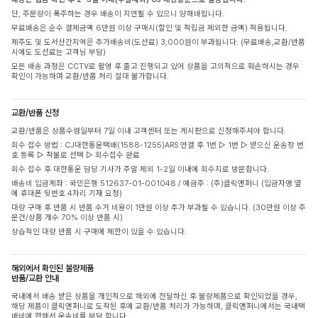
단, 주문량이 폭주하는 경우 배송이 지연될 수 있으니 양해바랍니다.
무료배송은 순수 결제금액 6만원 이상 구매시(할인 및 적립금 제외한 금액) 적용됩니다.
제주도 및 도서산간지역은 추가배송비(도선료) 3,000원이 부과됩니다. (무료배송,교환/반품
시에도 도선료는 고객님 부담)
모든 배송 과정은 CCTV로 촬영 후 출고 진행되고 있어 상품을 고의적으로 훼손하시는 경우
확인이 가능하며 교환/반품 처리 절대 불가합니다.
교환/반품 신청
교환/반품은 상품수령일부터 7일 이내 고객센터 또는 게시판으로 신청해주셔야 합니다.
회수 접수 방법 : CJ대한통운택배(1588-1255)ARS 연결 후 1번 ▷ 1번 ▷ 받으신 운송장 번
호 등록 ▷ 착불로 선택 ▷ 회수접수 완료
회수 접수 후 대한통운 담당 기사가 주말 제외 1-2일 이내에 회수지로 방문합니다.
배송비 입금계좌 : 국민은행 512637-01-001048 / 예금주 : (주)클릭앤퍼니 (입금자명 옆
에 휴대폰 뒷번호 4자리 기재 요청)
대량 구매 후 반품 시 반품 수거 비용이 1만원 이상 추가 부과될 수 있습니다. (30만원 이상 주
문건/상품 개수 70% 이상 반품 시)
상습적인 대량 반품 시 구매에 제한이 있을 수 있습니다.
해외에서 확인된 불량제품
반품/교환 안내
국내에서 배송 받은 상품을 개인적으로 해외에 전달하신 후 불량제품으로 확인되었을 경우,
해당 제품이 클릭앤퍼니로 도착된 후에 교환/반품 처리가 가능하며, 클릭앤퍼니에서는 국내택
배비에 한해서 운송비를 부담 합니다