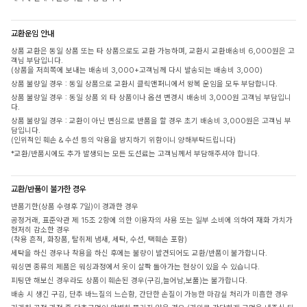
교환운임 안내
상품 교환은 동일 상품 또는 타 상품으로도 교환 가능하며, 교환시 교환배송비 6,000원은 고
객님 부담입니다.
(상품을 저희쪽에 보내는 배송비 3,000+고객님께 다시 발송되는 배송비 3,000)
상품 불량일 경우 : 동일 상품으로 교환시 클릭앤퍼니에서 왕복 운임을 모두 부담합니다.
상품 불량일 경우 : 동일 상품 외 타 상품이나 옵션 변경시 배송비 3,000원 고객님 부담입니
다.
상품 불량일 경우 : 교환이 아닌 변심으로 반품을 할 경우 초기 배송비 3,000원은 고객님 부
담입니다.
(인위적인 훼손 & 수선 등의 악용을 방지하기 위함이니 양해부탁드립니다)
*교환/반품시에도 추가 발생되는 모든 도선료는 고객님께서 부담해주셔야 합니다.
교환/반품이 불가한 경우
반품기한(상품 수령후 7일)이 경과한 경우
공정거래, 표준약관 제 15조 2항에 의한 이용자의 사용 또는 일부 소비에 의하여 재화 가치가
현저히 감소한 경우
(착용 흔적, 화장품, 탈취제 냄새, 세탁, 수선, 택훼손 포함)
세탁을 하신 경우나 착용을 하신 후에는 불량이 발견되어도 교환/반품이 불가합니다.
워싱면 종류의 제품은 워싱과정에서 옷이 살짝 돌아가는 현상이 있을 수 있습니다.
피팅만 해보신 경우라도 상품이 훼손된 경우(구김,늘어남,보풀)는 불가합니다.
배송 시 생긴 구김, 단추 바느질의 느슨함, 간단한 손질이 가능한 마감실 처리가 미흡한 경우