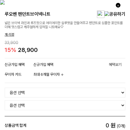
0
루오벤 펜던트브이넥니트
넓은 브이넥 라인과 루즈핏으로 여리여리한 실루엣을 만들어주고 펜던트로 심플한 포인트를
더해 멋스럽고 캐주얼하게 입혀질 니트에요♡
개 리뷰
33,900
15%
28,900
신규가입 혜택
신규가입 혜택
혜택보기
무이자 카드
최대 6개월 무이자
0
원
상품금액 합계
(
0
개)