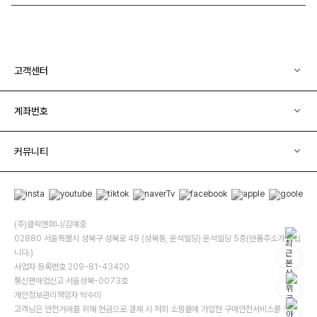
고객센터
계좌번호
커뮤니티
(주)클릭앤퍼니/김예중
02880 서울특별시 성북구 성북로 49 (성북동, 운석빌딩) 운석빌딩 5층(반품주소가 아닙
니다.)
사업자 등록번호 209-81-43420
통신판매업신고 서울성북-0073호
개인정보관리책임자 박수미
고객님은 안전거래를 위해 현금으로 결제 시 저희 소핑몰에 가입한 구매안전서비스를 이용