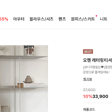
55%
아우터
블라우스/셔츠
팬츠
원피스/스커트
니트
오헨 레터링티셔
[코디걱정없는🖤]깔끔
감성으로 즐겨입어요~
개 리뷰
37,600
10%
33,900
제품코드