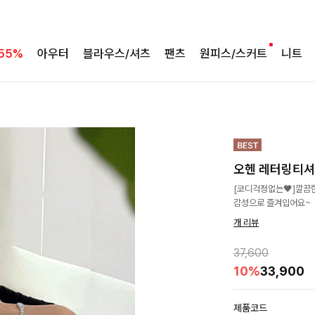
55%
아우터
블라우스/셔츠
팬츠
원피스/스커트
니트
오헨 레터링티셔
[코디걱정없는🖤]깔끔
감성으로 즐겨입어요~
개 리뷰
37,600
10%
33,900
제품코드