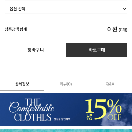
0
원
상품금액 합계
(
0
개)
장바구니
바로구매
상세정보
리뷰
(
0
)
Q&A