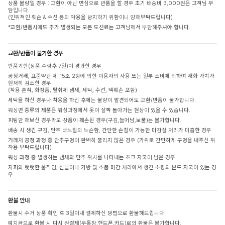
상품 불량일 경우 : 교환이 아닌 변심으로 반품을 할 경우 초기 배송비 3,000원은 고객님 부
담입니다.
(인위적인 훼손 & 수선 등의 악용을 방지하기 위함이니 양해부탁드립니다)
*교환/반품시에도 추가 발생되는 모든 도선료는 고객님께서 부담해주셔야 합니다.
교환/반품이 불가한 경우
반품기한(상품 수령후 7일)이 경과한 경우
공정거래, 표준약관 제 15조 2항에 의한 이용자의 사용 또는 일부 소비에 의하여 재화 가치가
현저히 감소한 경우
(착용 흔적, 화장품, 탈취제 냄새, 세탁, 수선, 택훼손 포함)
세탁을 하신 경우나 착용을 하신 후에는 불량이 발견되어도 교환/반품이 불가합니다.
워싱면 종류의 제품은 워싱과정에서 옷이 살짝 돌아가는 현상이 있을 수 있습니다.
피팅만 해보신 경우라도 상품이 훼손된 경우(구김,늘어남,보풀)는 불가합니다.
배송 시 생긴 구김, 단추 바느질의 느슨함, 간단한 손질이 가능한 마감실 처리가 미흡한 경우
거래처 공정 과정 중 단추구멍이 완벽히 뚫리지 않은 경우 (가위로 간단하게 구멍을 내주신 뒤
착용 부탁드립니다)
워싱 과정 중 발생하는 냄새와 단추 위치를 나타내는 초크 자국이 남은 경우
지퍼의 뻣뻣한 움직임, 신발이나 가방 및 소품 마감 처리에서 생긴 소량의 본드 자국이 있는 경
우
환불 안내
환불시 수거 상품 확인 후 3일이내 결제하신 방법으로 환불해드립니다
예치금으로 환불 시 다시 원결제(무통장,핸드폰,카드)로의 환불은 불가합니다.