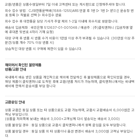
교환/반품은 상품수령일부터 7일 이내 고객센터 또는 게시판으로 신청해주셔야 합니다.
회수 접수 방법 : CJ대한통운택배(1588-1255)ARS 연결 후 1번 ▷ 1번 ▷ 받으신 운송장 번
호 등록 ▷ 착불로 선택 ▷ 회수접수 완료
회수 접수 후 대한통운 담당 기사가 주말 제외 1-2일 이내에 회수지로 방문합니다.
배송비 입금계좌 : 국민은행 512637-01-001048 / 예금주 : (주)클릭앤퍼니 (입금자명 옆
에 휴대폰 뒷번호 4자리 기재 요청)
대량 구매 후 반품 시 반품 수거 비용이 1만원 이상 추가 부과될 수 있습니다. (30만원 이상 주
문건/상품 개수 70% 이상 반품 시)
상습적인 대량 반품 시 구매에 제한이 있을 수 있습니다.
해외에서 확인된 불량제품
반품/교환 안내
국내에서 배송 받은 상품을 개인적으로 해외에 전달하신 후 불량제품으로 확인되었을 경우,
해당 제품이 클릭앤퍼니로 도착된 후에 교환/반품 처리가 가능하며, 클릭앤퍼니에서는 국내택
배비에 한해서 운송비를 부담 합니다
교환운임 안내
상품 교환은 동일 상품 또는 타 상품으로도 교환 가능하며, 교환시 교환배송비 6,000원은 고
객님 부담입니다.
(상품을 저희쪽에 보내는 배송비 3,000+고객님께 다시 발송되는 배송비 3,000)
상품 불량일 경우 : 동일 상품으로 교환시 클릭앤퍼니에서 왕복 운임을 모두 부담합니다.
상품 불량일 경우 : 동일 상품 외 타 상품이나 옵션 변경시 배송비 3,000원 고객님 부담입니
다.