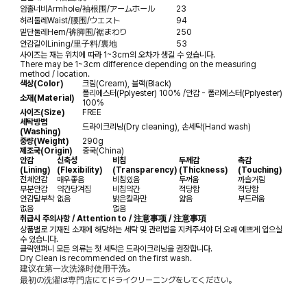
암홀너비
Armhole/袖根围/アームホール
23
허리둘레
Waist/腰围/ウエスト
94
밑단둘레
Hem/裤脚围/裾まわり
250
안감길이
Lining/里子料/裏地
53
사이즈는 재는 위치에 따라 1~3cm의 오차가 생길 수 있습니다.
There may be 1~3cm difference depending on the measuring
method / location.
색상(Color)
크림(Cream), 블랙(Black)
폴리에스터(Pplyester) 100% /안감 - 폴리에스터(Pplyester)
소재(Material)
100%
사이즈(Size)
FREE
세탁방법
드라이크리닝(Dry cleaning), 손세탁(Hand wash)
(Washing)
중량(Weight)
290g
제조국(Origin)
중국(China)
안감
신축성
비침
두께감
촉감
(Lining)
(Flexibility)
(Transparency)
(Thickness)
(Touching)
전체안감
매우좋음
비침있음
두꺼움
까슬거림
부분안감
약간당겨짐
비침약간
적당함
적당함
안감탈부착
없음
밝은칼라만
얇음
부드러움
없음
없음
취급시 주의사항 / Attention to / 注意事项 / 注意事項
상품별로 기재된 소재에 해당하는 세탁 및 관리법을 지켜주셔야 더 오래 예쁘게 입으실
수 있습니다.
클릭앤퍼니 모든 의류는 첫 세탁은 드라이크리닝을 권장합니다.
Dry Clean is recommended on the first wash.
建议在第一次洗涤时使用干洗。
最初の洗濯は専門店にてドライクリーニングをしてください。