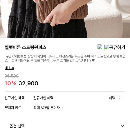
켈랫버튼 스트링원피스
[구김X/체형보정]캉캉 디자인이 너무나도 여성스러운 무드를 주며 허리 스트링으로 부해 보임
없이 즐겨 착용하실 수 있는 휘뚜루 마뚜루 즐기는 원피스 입니다 :) ♥
개 리뷰
36,500
10%
32,900
신규가입 혜택
신규가입 혜택
혜택보기
무이자 카드
최대 6개월 무이자