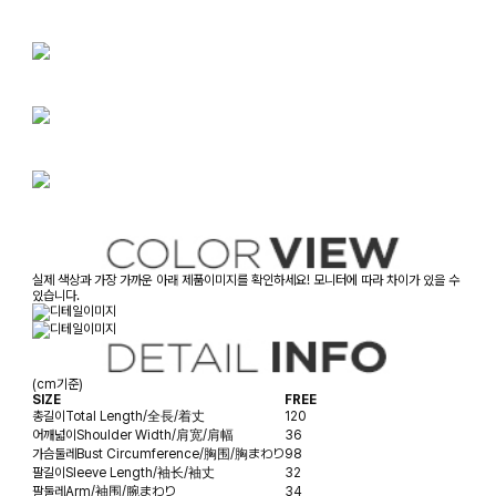
실제 색상과 가장 가까운 아래 제품이미지를 확인하세요! 모니터에 따라 차이가 있을 수
있습니다.
(cm기준)
SIZE
FREE
총길이
Total Length/全長/着丈
120
어깨넓이
Shoulder Width/肩宽/肩幅
36
가슴둘레
Bust Circumference/胸围/胸まわり
98
팔길이
Sleeve Length/袖长/袖丈
32
팔둘레
Arm/袖围/腕まわり
34