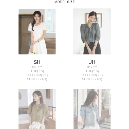
MODEL
SIZE
SH
JH
163cm
167cm
TOP(55)
TOP(55)
BOTTOM(26)
BOTTOM(26)
SHOES(240)
SHOES(240)